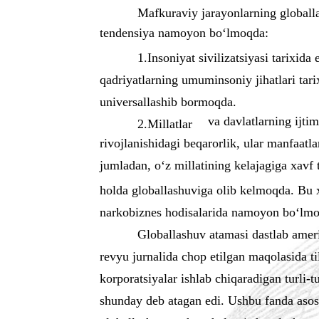
Mafkuraviy jarayonlarning globallas
tendensiya namoyon bo‘lmoqda:
1.Insoniyat sivilizatsiyasi tarixi
qadriyatlarning umuminsoniy jihatlari tar
universallashib bormoqda.
va davlatlarning ijti
2.Millatlar
rivojlanishidagi beqarorlik, ular manfaatla
jumladan, o‘z millatining kelajagiga xavf
holda globallashuviga olib kelmoqda. Bu 
narkobiznes hodisalarida namoyon bo‘lmo
Globallashuv atamasi dastlab ameri
revyu jurnalida chop etilgan maqolasida til
korporatsiyalar ishlab chiqaradigan turli-
shunday deb atagan edi. Ushbu fanda asosi