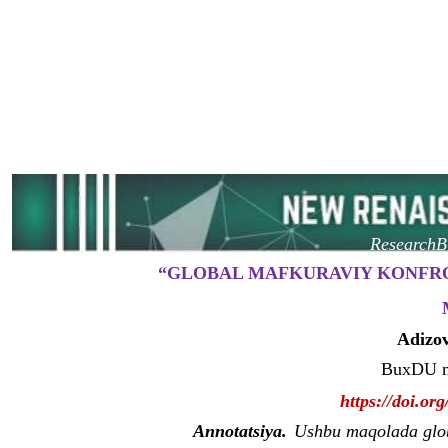
ResearchBi
“GLOBAL MAFKURAVIY KONFRO
Adizov
BuxDU mu
https://doi.o
Annotatsiya.
Ushbu maqolada glob