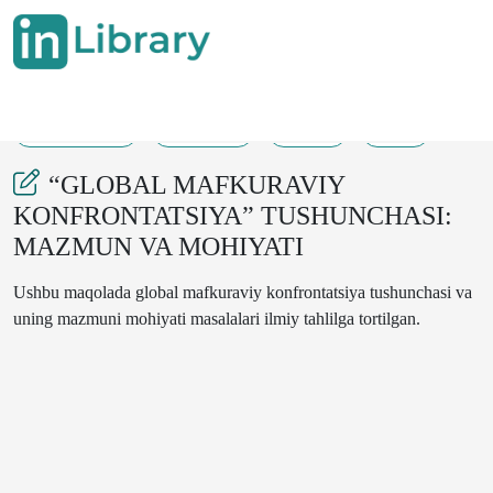
15-03-2025
580-583
250
38
“GLOBAL MAFKURAVIY
KONFRONTATSIYA” TUSHUNCHASI:
MAZMUN VA MOHIYATI
Ushbu maqolada global mafkuraviy konfrontatsiya tushunchasi va
uning mazmuni mohiyati masalalari ilmiy tahlilga tortilgan.