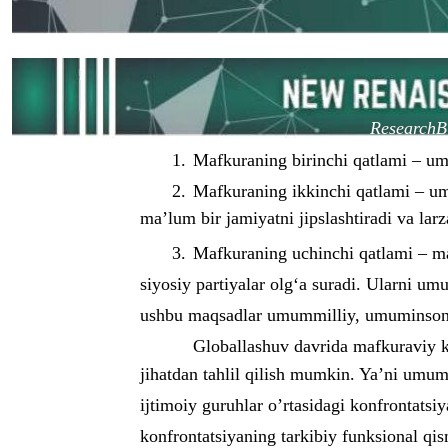
ResearchBi
1.
Mafkuraning birinchi qatlami – um
2.
Mafkuraning ikkinchi qatlami – u
ma’lum bir jamiyatni jipslashtiradi va larz
3.
Mafkuraning uchinchi qatlami – ma’
siyosiy partiyalar olg‘a suradi. Ularni um
ushbu maqsadlar umummilliy, umuminsoniy
Globallashuv davrida mafkuraviy ko
jihatdan tahlil qilish mumkin. Ya’ni umu
ijtimoiy guruhlar o’rtasidagi konfrontats
konfrontatsiyaning tarkibiy funksional qis