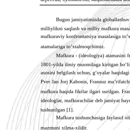
Bugun jamiyatimizda globallashuv j
milliylikni saqlash va milliy mafkura mas
mafkuraviy konfrontatsiya masalasiga to’x
atamalariga to’xtalmoqchimiz.
Mafkura - (ideologiya) atamasini fr
1801-yilda ilmiy muomilaga kiritgan bo‘li
asosini belgilash uchun, g‘oyalar haqidag
Pver Jan Jorj Kabonis, Fransuz ma’rifatc
mafkura haqida fikrlar ilgari surilgan. F
ideologlar, mafkurachilar deb jamiyat hay
tushunilgan [1].
Mafkura tushunchasiga faylasuf olim
mazmuni xilma-xildir.