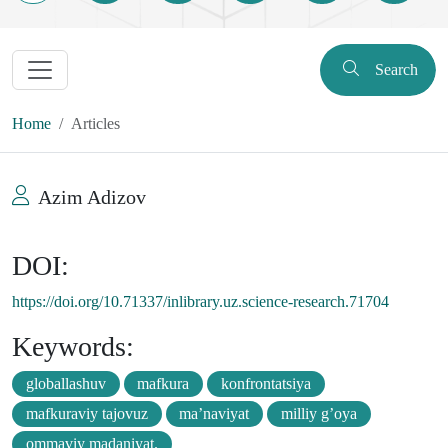
Search
Home
Articles
Azim Adizov
DOI:
https://doi.org/10.71337/inlibrary.uz.science-research.71704
Keywords:
globallashuv
mafkura
konfrontatsiya
mafkuraviy tajovuz
ma’naviyat
milliy g’oya
ommaviy madaniyat.