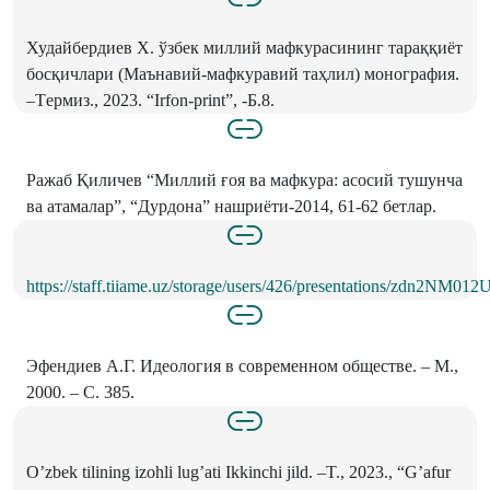
Худайбердиев Х. ўзбек миллий мафкурасининг тараққиёт
босқичлари (Маънавий-мафкуравий таҳлил) монография.
–Tермиз., 2023. “Irfon-print”, -Б.8.
Ражаб Қиличев “Миллий ғоя ва мафкура: асосий тушунча
ва атамалар”, “Дурдона” нашриёти-2014, 61-62 бетлар.
https://staff.tiiame.uz/storage/users/426/presentations/zdn2
Эфендиев А.Г. Идеология в современном обществе. – М.,
2000. – С. 385.
O’zbek tilining izohli lug’ati Ikkinchi jild. –T., 2023., “G’afur