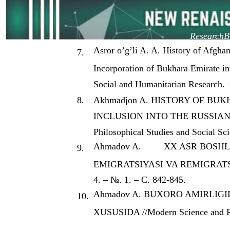
ResearchBi
Asror o’g’li A. A. History of Afghan
7.
Incorporation of Bukhara Emirate i
Social and Humanitarian Research. –
8.
Akhmadjon A. HISTORY OF BU
INCLUSION INTO THE RUSSIAN CU
Philosophical Studies and Social Sci
Ahmadov A.
XX ASR BOSH
9.
EMIGRATSIYASI VA REMIGRATSIYAS
4. – №. 1. – С. 842-845.
Ahmadov A. BUXORO AMIRLIGI
10.
XUSUSIDA //Modern Science and Res