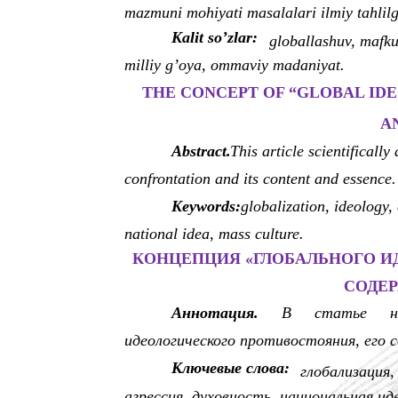
mazmuni mohiyati masalalari ilmiy tahlilg
Kalit so’zlar:
globallashuv, mafku
milliy g’oya, ommaviy madaniyat.
THE CONCEPT OF “GLOBAL ID
A
Abstract.
This article scientificall
confrontation and its content and essence.
Keywords:
globalization, ideology, 
national idea, mass culture.
КОНЦЕПЦИЯ «ГЛОБАЛЬНОГО И
СОДЕР
Аннотация.
В
статье
н
идеологического противостояния, его 
Ключевые слова:
глобализация,
агрессия, духовность, национальная ид