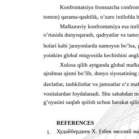
Konfrontatsiya fronsuzcha confronta
tomon) qarama-qashilik, o’zaro ixtilofda b
Mafkuraviy konfrontatsiya esa turli
o’rtasida dunyoqarash, qadryatlar va tamo
holari kabi jarayonlarda namoyon bo’lsa, 
yoinkim global miqyosida kechishini angla
Xulosa qilib aytganda global mafk
ajralmas qismi bo’lib, dunyo siyosatining r
davlatlar, tashkilotlar va jamoatlar o’z m
vositalardan foydalanadi. Shu sababdan ma
g’oyasini saqlab qolish uchun harakat qili
REFERENCES
Худайбердиев Х. ўзбек миллий м
1.