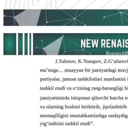
ResearchBi
J.Tulenov, K.Yusupov, Z.G‘afurov
ma’noga… muayyan bir jamiyatdagi mavjud b
partiyalar, jamoat tashkilotlari manfaatini
tashkil etadi va o‘zining rang-barangligi
jamiyatimizda istiqomat qiluvchi barcha m
va ularning boshini biriktirib, jipslashtir
mustaqilligini mustahkamlashga undaydigan
yig‘indisini tashkil etadi”.