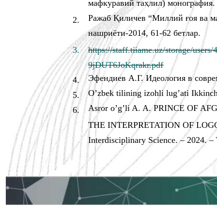
мафкуравий таҳлил) монография. –T
Ражаб Қиличев “Миллий ғоя ва ма
2.
нашриёти-2014, 61-62 бетлар.
3.
https://staff.tiiame.uz/storage/u
9jDUT6JoKqrakr.pdf
Эфендиев А.Г. Идеология в соврем
4.
O’zbek tilining izohli lug’ati Ikkinc
5.
Asror o’g’li A. A. PRINCE OF
6.
THE INTERPRETATION OF LOGOPHE
Interdisciplinary Science. – 2024. – 