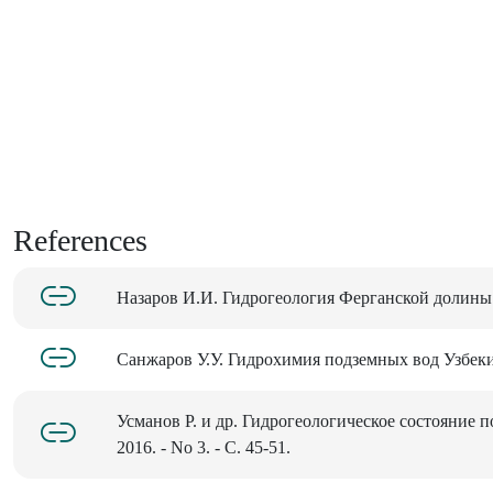
References
Назаров И.И. Гидрогеология Ферганской долины. -
Санжаров У.У. Гидрохимия подземных вод Узбекист
Усманов Р. и др. Гидрогеологическое состояние 
2016. - No 3. - С. 45-51.