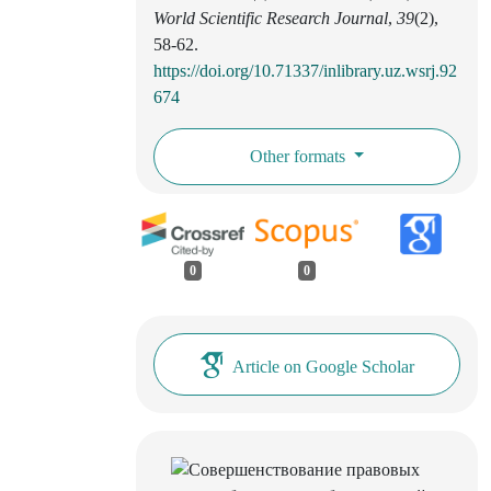
World Scientific Research Journal
,
39
(2),
58-62.
https://doi.org/10.71337/inlibrary.uz.wsrj.92
674
Other formats
0
0
Article on Google Scholar