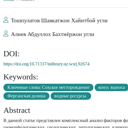
Тошпулатов Шавкатжон Хайитбой угли
Алиев Абдуллох Бахтиёржон угли
DOI:
https://doi.org/10.71337/inlibrary.uz.wsrj.92674
Keywords:
Ключевые слова: Сохское месторождение
конус выноса
Ферганская долина
водные ресурсы.
Abstract
В данной статье представлен комплексный анализ факторов 
геоморфологических, геологических, литологических, климат