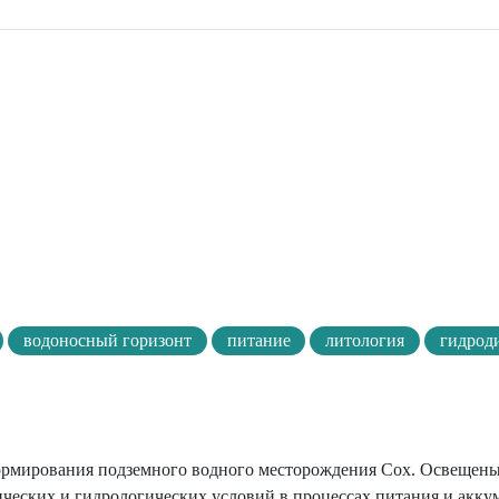
водоносный горизонт
питание
литология
гидрод
формирования подземного водного месторождения Сох. Освещены
ических и гидрологических условий в процессах питания и акк