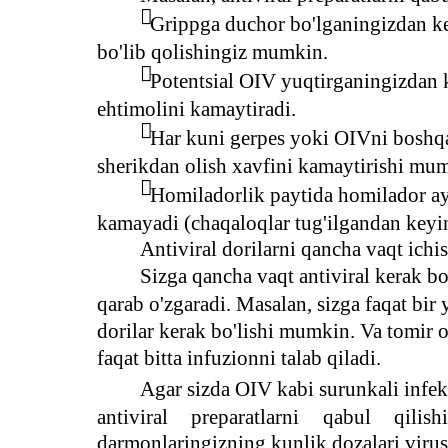

Grippga duchor bo'lganingizdan key
bo'lib qolishingiz mumkin.

Potentsial OIV yuqtirganingizdan k
ehtimolini kamaytiradi.

Har kuni gerpes yoki OIVni boshqal
sherikdan olish xavfini kamaytirishi mu

Homiladorlik paytida homilador ay
kamayadi (chaqaloqlar tug'ilgandan keyin 
Antiviral dorilarni qancha vaqt ichi
Sizga qancha vaqt antiviral kerak bo
qarab o'zgaradi. Masalan, sizga faqat bir 
dorilar kerak bo'lishi mumkin. Va tomir or
faqat bitta infuzionni talab qiladi.
Agar sizda OIV kabi surunkali infek
antiviral
preparatlarni
qabul
qilish
darmonlaringizning kunlik dozalari virusn