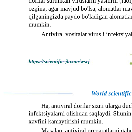
dorilar surunkali viruslarni yashirin (fa
ozgina, agar mavjud bo'lsa, alomatlar mav
qilganingizda paydo bo'ladigan alomatlar 
mumkin.
Antiviral vositalar virusli infektsiy
https://scientific-jl.com/wsrj
World scientifi
Ha, antiviral dorilar sizni ularga d
infektsiyalarni olishdan saqlaydi. Shunin
xavfini kamaytirishi mumkin.
Masalan, antiviral preparatlarni qabu