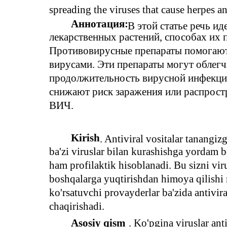
spreading the viruses that cause herpes a
Аннотация:
В этой статье речь и
лекарственных растений, способах их 
Противовирусные препараты помогают
вирусами. Эти препараты могут облегч
продолжительность вирусной инфекци
снижают риск заражения или распрост
ВИЧ.
Kirish
. Antiviral vositalar tanangi
ba'zi viruslar bilan kurashishga yordam be
ham profilaktik hisoblanadi. Bu sizni vir
boshqalarga yuqtirishdan himoya qilishi
ko'rsatuvchi provayderlar ba'zida antivira
chaqirishadi.
Asosiy qism
. Ko'pgina viruslar anti