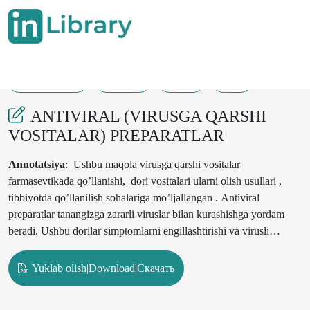
22-05-2025
54-57
21
3
ANTIVIRAL (VIRUSGA QARSHI
VOSITALAR) PREPARATLAR
Annotatsiya
: Ushbu maqola virusga qarshi vositalar
farmasevtikada qo’llanishi, dori vositalari ularni olish usullari ,
tibbiyotda qo’llanilish sohalariga mo’ljallangan . Antiviral
preparatlar tanangizga zararli viruslar bilan kurashishga yordam
beradi. Ushbu dorilar simptomlarni engillashtirishi va virusli
infektsiyaning davomiyligini qisqartirishi mumkin. Antiviral
vositalar, shuningdek, gerpes va OIVni keltirib chiqaradigan
Yuklab olish|Download|Скачать
viruslarni yuqtirish yoki tarqatish xavfini kamaytiradi..