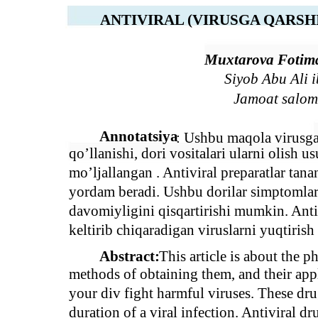
ANTIVIRAL (VIRUSGA QARSH
Muxtarova Foti
Siyob Abu Ali 
Jamoat saloma
Annotatsiya
: Ushbu maqola virusga
qo’llanishi, dori vositalari ularni olish us
mo’ljallangan . Antiviral preparatlar tana
yordam beradi. Ushbu dorilar simptomlarni
davomiyligini qisqartirishi mumkin. Anti
keltirib chiqaradigan viruslarni yuqtirish
Abstract:
This article is about the p
methods of obtaining them, and their appl
your div fight harmful viruses. These dr
duration of a viral infection. Antiviral dr