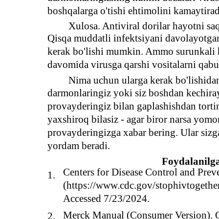
boshqalarga o'tishi ehtimolini kamaytirad
Xulosa. Antiviral dorilar hayotni s
Qisqa muddatli infektsiyani davolayotgan
kerak bo'lishi mumkin. Ammo surunkali 
davomida virusga qarshi vositalarni qabu
Nima uchun ularga kerak bo'lishidan q
darmonlaringiz yoki siz boshdan kechiray
provayderingiz bilan gaplashishdan tort
yaxshiroq bilasiz - agar biror narsa yomo
provayderingizga xabar bering. Ular sizg
yordam beradi.
Foydalanilg
Centers for Disease Control and Prev
1.
(https://www.cdc.gov/stophivtogether
Accessed 7/23/2024.
Merck Manual (Consumer Version). Ov
2.