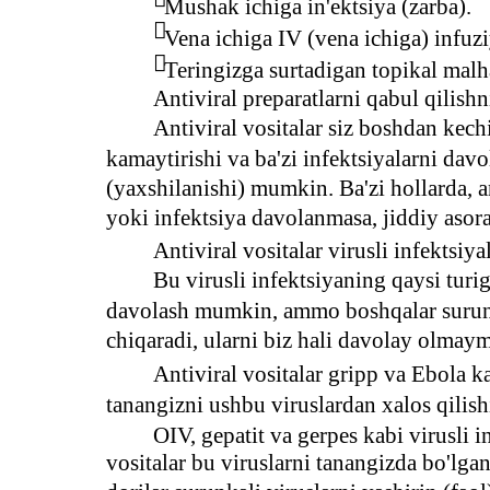
Mushak ichiga in'ektsiya (zarba).

Vena ichiga IV (vena ichiga) infuzi

Teringizga surtadigan topikal mal
Antiviral preparatlarni qabul qilishn
Antiviral vositalar siz boshdan kech
kamaytirishi va ba'zi infektsiyalarni davo
(yaxshilanishi) mumkin. Ba'zi hollarda, an
yoki infektsiya davolanmasa, jiddiy asora
Antiviral vositalar virusli infektsiy
Bu virusli infektsiyaning qaysi turiga
davolash mumkin, ammo boshqalar surunka
chiqaradi, ularni biz hali davolay olmaym
Antiviral vositalar gripp va Ebola k
tanangizni ushbu viruslardan xalos qilis
OIV, gepatit va gerpes kabi virusli i
vositalar bu viruslarni tanangizda bo'lg