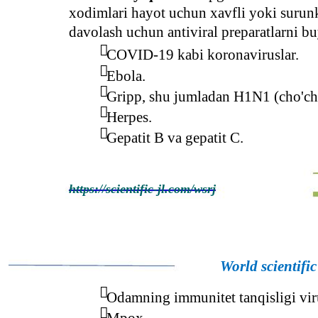
xodimlari hayot uchun xavfli yoki surunka
davolash uchun antiviral preparatlarni bu

COVID-19 kabi koronaviruslar.

Ebola.

Gripp, shu jumladan H1N1 (cho'chq

Herpes.

Gepatit B va gepatit C.
https://scientific-jl.com/wsrj
World scientifi

Odamning immunitet tanqisligi vir

Mpox.