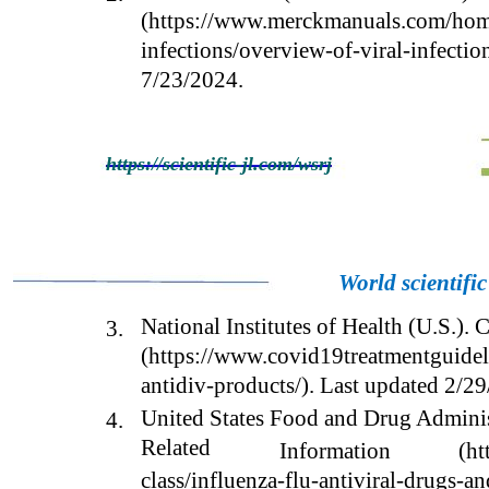
(https://www.merckmanuals.com/home
infections/overview-of-viral-infectio
7/23/2024.
https://scientific-jl.com/wsrj
World scientifi
National Institutes of Health (U.S.)
3.
(https://www.covid19treatmentguideli
antidiv-products/). Last updated 2/2
United States Food and Drug Administ
4.
Related
Information
(ht
class/influenza-flu-antiviral-drugs-an