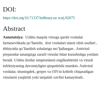
DOI:
https://doi.org/10.71337/inlibrary.uz.wsrj.92675
Abstract
Annotatsiya
: Ushbu maqola virusga qarshi vositalar
farmasevtikada qo’llanishi, dori vositalari ularni olish usullari ,
tibbiyotda qo’llanilish sohalariga mo’ljallangan . Antiviral
preparatlar tanangizga zararli viruslar bilan kurashishga yordam
beradi. Ushbu dorilar simptomlarni engillashtirishi va virusli
infektsiyaning davomiyligini qisqartirishi mumkin. Antiviral
vositalar, shuningdek, gerpes va OIVni keltirib chiqaradigan
viruslarni yuqtirish yoki tarqatish xavfini kamaytiradi..