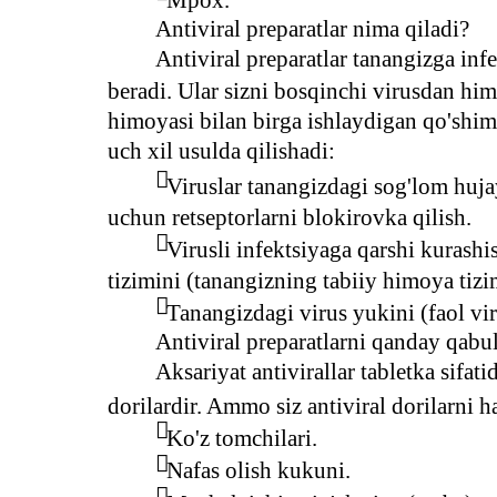
Antiviral preparatlar nima qiladi?
Antiviral preparatlar tanangizga in
beradi. Ular sizni bosqinchi virusdan hi
himoyasi bilan birga ishlaydigan qo'shim
uch xil usulda qilishadi:

Viruslar tanangizdagi sog'lom hujay
uchun retseptorlarni blokirovka qilish.

Virusli infektsiyaga qarshi kuras
tizimini (tanangizning tabiiy himoya tizi

Tanangizdagi virus yukini (faol vi
Antiviral preparatlarni qanday qabul
Aksariyat antivirallar tabletka sifat
dorilardir. Ammo siz antiviral dorilarni

Ko'z tomchilari.

Nafas olish kukuni.
