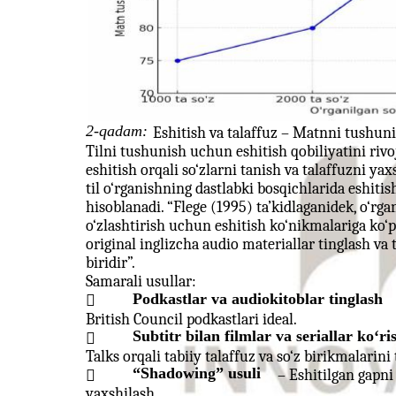
2-qadam:
Eshitish va talaffuz – Matnni tushun
Tilni tushunish uchun eshitish qobiliyatini rivo
eshitish orqali so‘zlarni tanish va talaffuzni y
til o‘rganishning dastlabki bosqichlarida eshiti
hisoblanadi. “Flege (1995) ta’kidlaganidek, o‘rg
o‘zlashtirish uchun eshitish ko‘nikmalariga ko‘pr
original inglizcha audio materiallar tinglash va
biridir”.
Samarali usullar:
Podkastlar va audiokitoblar tinglash

British Council podkastlari ideal.
Subtitr bilan filmlar va seriallar ko‘ri

Talks orqali tabiiy talaffuz va so‘z birikmalarin
“Shadowing” usuli
– Eshitilgan gapni

yaxshilash.