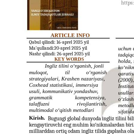
https
ARTICLE INFO
Qabul qilindi: 16-aprel 2025 yil
Ma’qullandi:20-aprel 2025 yil
uchun u
Nashr qilindi: 26-aprel 2025 yil
tadqiqo
KEY WORDS
holda, 
Ingliz tilini o‘rganish, jonli
ko‘nikm
muloqot,
til
o‘rganish
qarati
strategiyalari, Krashen nazariyasi,
(2000)
Coxhead statistikasi, immersiya
Institu
usuli, kommunikativ yondashuv,
usullar
grammatik
kompetensiya,
o‘zlash
talaffuzni
rivojlantirish,
metodla
multimodal o‘qitish metodlari
sifatida
Kirish.
Bugungi global dunyoda ingliz tilini bil
kengaytiruvchi eng muhim ko‘nikmalardan biri. S
milliarddan ortiq odam ingliz tilida gaplasha ola