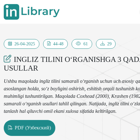
26-04-2025
44-48
61
29
INGLIZ TILINI O‘RGANISHGA 3 Q
USULLAR
Ushbu maqolada ingliz tilini samarali o‘rganish uchun uch asosiy qad
asoslangan holda, so‘z boyligini oshirish, eshitish orqali tushunish k
muhimligi tushuntirilgan. Maqolada Coxhead (2000), Krashen (1982) h
samarali o‘rganish usullari tahlil qilingan. Natijada, ingliz tilini o‘z
tanlash hal qiluvchi omil ekani xulosa sifatida keltirilgan.
PDF (Узбекский)