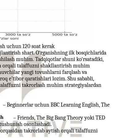
ish uchun 120 soat kerak
jlantirish shart. O‘rganishning ilk bosqichlarida
axshilash muhim. Tadqiqotlar shuni ko‘rsatadiki,
sh orqali talaffuzni shakllantirish muhim
anuvchilar yangi tovushlarni farqlash va
oq e’tibor qaratishlari lozim. Shu sababli,
 talaffuzni takrorlash muhim strategiyalardan
– Beginnerlar uchun BBC Learning English, The
sh
– Friends, The Big Bang Theory yoki TED
i tushunish osonlashadi.
 orqasidan takrorlab aytish orqali talaffuzni