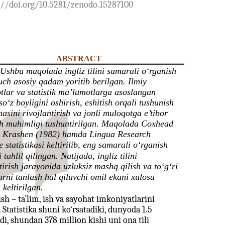
://doi.org/10.5281/zenodo.15287100
ABSTRACT
Ushbu maqolada ingliz tilini samarali o‘rganish
ch asosiy qadam yoritib berilgan. Ilmiy
tlar va statistik ma’lumotlarga asoslangan
so‘z boyligini oshirish, eshitish orqali tushunish
asini rivojlantirish va jonli muloqotga e’tibor
sh muhimligi tushuntirilgan. Maqolada Coxhead
, Krashen (1982) hamda Lingua Research
te statistikasi keltirilib, eng samarali o‘rganish
i tahlil qilingan. Natijada, ingliz tilini
tirish jarayonida uzluksiz mashq qilish va to‘g‘ri
rni tanlash hal qiluvchi omil ekani xulosa
 keltirilgan.
ish – ta’lim, ish va sayohat imkoniyatlarini
tatistika shuni ko‘rsatadiki, dunyoda 1.5
di, shundan 378 million kishi uni ona tili