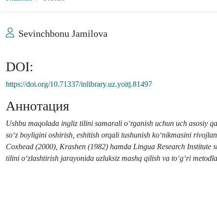
Sevinchbonu Jamilova
DOI:
https://doi.org/10.71337/inlibrary.uz.yoitj.81497
Аннотация
Ushbu maqolada ingliz tilini samarali o‘rganish uchun uch asosiy qa
so‘z boyligini oshirish, eshitish orqali tushunish ko‘nikmasini rivojl
Coxhead (2000), Krashen (1982) hamda Lingua Research Institute statis
tilini o‘zlashtirish jarayonida uzluksiz mashq qilish va to‘g‘ri metodla