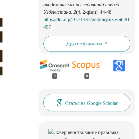
академических исследований нового
Узбекистана
,
2
(4, 2-qism), 44-48.
https://doi.org/10.71337/inlibrary.uz.yoitj.81
497
Другие форматы
0
0
Статья на Google Scholar