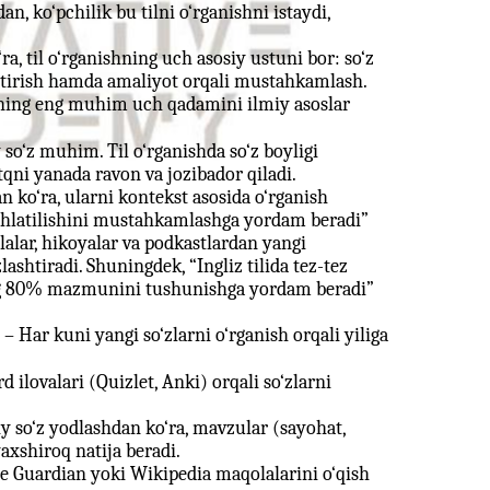
an, ko‘pchilik bu tilni o‘rganishni istaydi,
‘ra, til o‘rganishning uch asosiy ustuni bor: so‘z
lantirish hamda amaliyot orqali mustahkamlash.
hning eng muhim uch qadamini ilmiy asoslar
 so‘z muhim. Til o‘rganishda so‘z boyligi
qni yanada ravon va jozibador qiladi.
n ko‘ra, ularni kontekst asosida o‘rganish
 ishlatilishini mustahkamlashga yordam beradi”
olalar, hikoyalar va podkastlardan yangi
zlashtiradi. Shuningdek, “Ingliz tilida tez-tez
ng 80% mazmunini tushunishga yordam beradi”
– Har kuni yangi so‘zlarni o‘rganish orqali yiliga
d ilovalari (Quizlet, Anki) orqali so‘zlarni
iy so‘z yodlashdan ko‘ra, mavzular (sayohat,
yaxshiroq natija beradi.
e Guardian yoki Wikipedia maqolalarini o‘qish