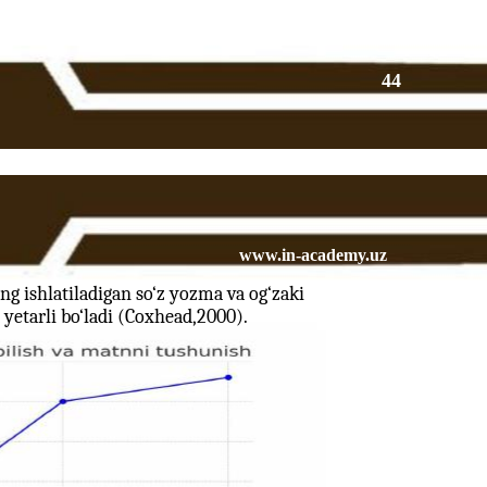
44
www.in-academy.uz
eng ishlatiladigan so‘z yozma va og‘zaki
tarli bo‘ladi (Coxhead,2000).