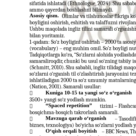
sifatida ishlatadi (Ethnologue, 2024). Shu sababd
ammo qayerdan boshlashni bilmaydi.
Asosiy qism.
Olimlar va tilshunoslar fikriga ko
boyligini oshirish, eshitish va talaffuzni rivoj
Ushbu maqolada ingliz tilini samarali o‘rganis
bilan yoritamiz.
1-qadam: So‘z boyligini oshirish – 2000 ta asosiy
(vocabulary) – eng muhim omil. So’z boyligi nut
Tadqiqotlarga ko‘ra, “So‘zlarni alohida yodlashda
samaraliroqdir, chunki bu usul so‘zning tabiiy
(Schmitt, 2010). Shu sababli, ingliz tilidagi maq
so‘zlarni o‘rganish til o‘zlashtirish jarayonini te
ishlatiladigan 2000 ta so‘z umumiy matnlarni
(Nation, 2001). Samarali usullar:
Kuniga 10-15 ta yangi so‘z o‘rganish

3500+ yangi so‘z yodlash mumkin.
“Spaced repetition”
tizimi – Flashcar

bosqichma-bosqich takrorlash samarali.
Mavzuga qarab o‘rganish
– Tasodif

biznes, texnologiya) bo‘yicha so‘zlarni yodlash 
O‘qish orqali boyitish
– BBC News, Th
