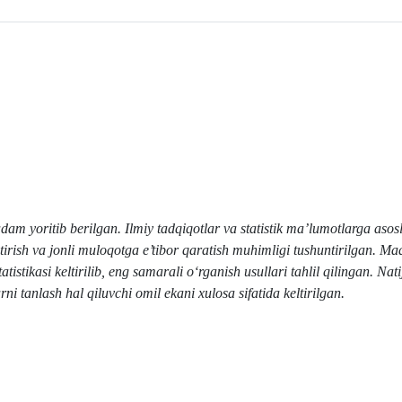
dam yoritib berilgan. Ilmiy tadqiqotlar va statistik ma’lumotlarga aso
antirish va jonli muloqotga e’tibor qaratish muhimligi tushuntirilgan. M
tikasi keltirilib, eng samarali o‘rganish usullari tahlil qilingan. Nati
rni tanlash hal qiluvchi omil ekani xulosa sifatida keltirilgan.