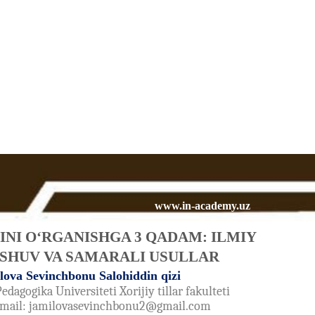
www.in-academy.uz
LINI O‘RGANISHGA 3 QADAM: ILMIY
SHUV VA SAMARALI USULLAR
lova Sevinchbonu Salohiddin qizi
Pedagogika Universiteti Xorijiy tillar fakulteti
E-mail: jamilovasevinchbonu2@gmail.com