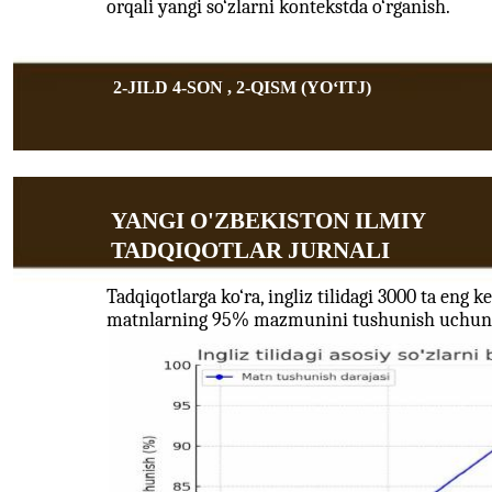
orqali yangi so‘zlarni kontekstda o‘rganish.
2-JILD 4-SON , 2-QISM (YOʻITJ)
YANGI O'ZBEKISTON ILMIY
TADQIQOTLAR JURNALI
Tadqiqotlarga ko‘ra, ingliz tilidagi 3000 ta eng k
matnlarning 95% mazmunini tushunish uchun ye