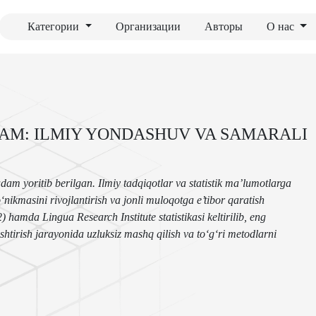
Категории
Организации
Авторы
О нас
ADAM: ILMIY YONDASHUV VA SAMARALI
am yoritib berilgan. Ilmiy tadqiqotlar va statistik ma’lumotlarga
o‘nikmasini rivojlantirish va jonli muloqotga e’tibor qaratish
amda Lingua Research Institute statistikasi keltirilib, eng
lashtirish jarayonida uzluksiz mashq qilish va to‘g‘ri metodlarni