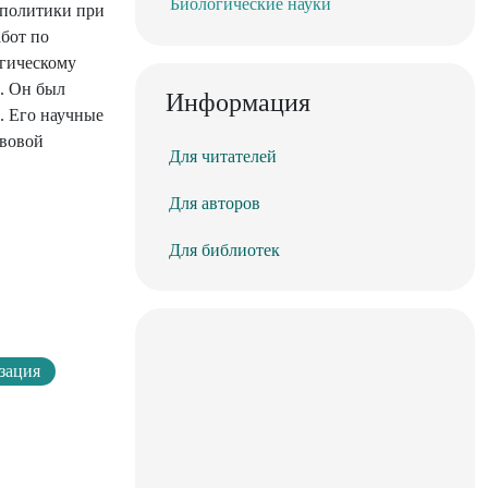
Биологические науки
 политики при
абот по
егическому
. Он был
Информация
. Его научные
авовой
Для читателей
Для авторов
Для библиотек
зация