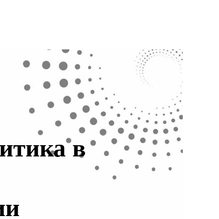
итика в
ии