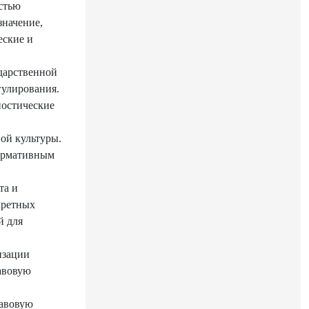
остью
значение,
еские и
дарственной
гулирования.
ностические
ой культуры.
нормативным
та и
кретных
й для
изации
авовую
равовую