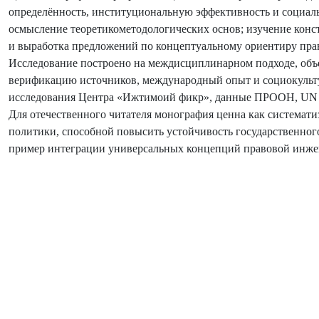
определённость, институциональную эффективность и социаль
осмысление теоретикометодологических основ; изучение кон
и выработка предложений по концептуальному ориентиру пра
Исследование построено на междисциплинарном подходе, объ
верификацию источников, международный опыт и социокульту
исследования Центра «Ижтимоий фикр», данные ПРООН, UN Wo
Для отечественного читателя монография ценна как системат
политики, способной повысить устойчивость государственного
пример интеграции универсальных концепций правовой инжен