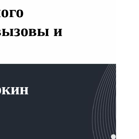
ного
вызовы и
ркин