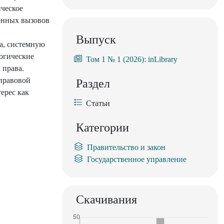
ическое
енных вызовов
Выпуск
а, системную
огические
Том 1 № 1 (2026): inLibrary
 права.
 правовой
Раздел
ерес как
Статьи
Категории
Правительство и закон
Государственное управление
Скачивания