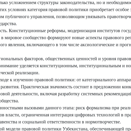
лько усложнением структуры законодательства, но и необходим
этих условиях категория правовой политики приобретает особое 
том публичного управления, позволяющим увязывать правотворч
дарства.
ость. Конституционные реформы, модернизация институтов госу
 в мировое сообщество формируют новые аспекты правового ре
ного явления, включающего в том числе аксиологические и прог
гиональных факторов, общественных ценностей и уровня правов
е внимание уделяется конституционным, институциональным и 
ческой реализации.
ходе к изучению правовой политики: от категориального аппара
 развития. Практическая значимость состоит в предложении кон
вой деятельности, включая разработку системных рекомендаци
общества.
енностными вызовами данного этапа: риск формализма при реал
ов власти, ограниченная интеграция цифровых технологий в пр
авенства и социальной ответственности в нормотворчестве.
ой модели правовой политики Узбекистана, обеспечивающей п