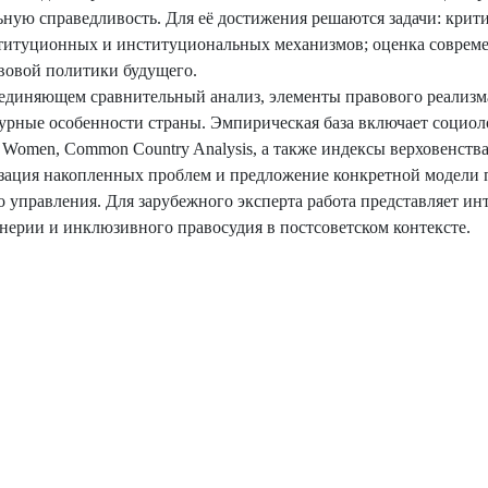
ную справедливость. Для её достижения решаются задачи: крит
ституционных и институциональных механизмов; оценка соврем
вовой политики будущего.
единяющем сравнительный анализ, элементы правового реализм
рные особенности страны. Эмпирическая база включает социол
men, Common Country Analysis, а также индексы верховенства
изация накопленных проблем и предложение конкретной модели
 управления. Для зарубежного эксперта работа представляет инт
ерии и инклюзивного правосудия в постсоветском контексте.