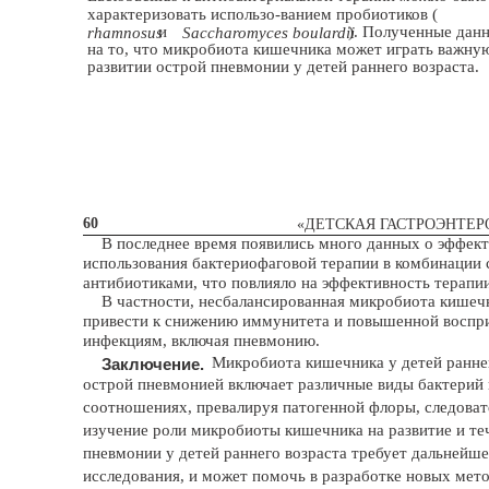
характеризовать использо-ванием пробиотиков (
и
). Полученные дан
rhamnosus
Saccharomyces boulardii
на то, что микробиота кишечника может играть важную
развитии острой пневмонии у детей раннего возраста.
60
«ДЕТСКАЯ ГАСТРОЭНТЕРО
В последнее время появились много данных о эффек
использования бактериофаговой терапии в комбинации 
антибиотиками, что повлияло на эффективность терапии 
В частности, несбалансированная микробиота кишеч
привести к снижению иммунитета и повышенной воспр
инфекциям, включая пневмонию.
Микробиота кишечника у детей раннег
Заключение.
острой пневмонией включает различные виды бактерий 
соотношениях, превалируя патогенной флоры, следоват
изучение роли микробиоты кишечника на развитие и те
пневмонии у детей раннего возраста требует дальнейше
исследования, и может помочь в разработке новых мет