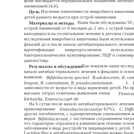
фоне наблюдается нерациональное назначение антибио
пневмонией [4,6].
Изучение изменчивости микробиота кишечник
Цель.
детей раннего возраста при острой пневмонии
Нами были обследованы 50 
Материалы и методы.
острой пневмоний от 6 месяцев до 2 лет, с острой пне
находящихся на госпитальном лечение в детском стаци
исследования микробиота кишечника были использова
фекалий до и после начало антибактериального лечения
идентификации
микроорга-низмов
использова
бактериоскопическое культивирование, ПЦР и секвени
диагностику.
Как показали наши исслед
Результаты и обсуждение.
начало антибак-териального лечения в фекалиях в осн
выявояли
(
Bifidobacteria species
B.adolescentis, B. ru
),
longum, B. catenulatum, B. pseudocatenulatum
зависимости от возраста и вида кормления детей. Но пр
высоких титрах отмечены выявления типов
Firmicut
,
и др.
Klebsiella, Enterococcus
На 6 сутки после начало антибактериального лечени
превалирование
(до 62%),
Enterobacteriaceae
C. Diffi
других патобионтов, с одновременным уменьшением к
видов
с частичным сохранением титр
Bifidobacterium,
что характерно отразился в клиническом течение осно
заболевания в виде расстройств пищеварения у детей.
Lactobacillus к антибактериальной терапии можно было