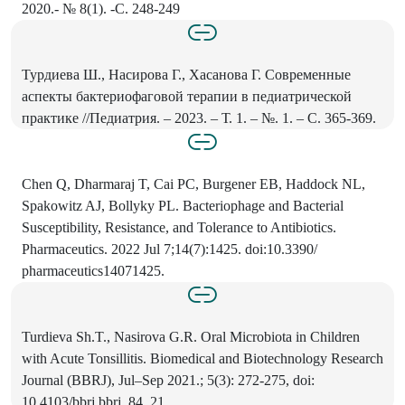
2020.- № 8(1). -С. 248-249
Турдиева Ш., Насирова Г., Хасанова Г. Современные
аспекты бактериофаговой терапии в педиатрической
практике //Педиатрия. – 2023. – Т. 1. – №. 1. – С. 365-369.
Chen Q, Dharmaraj T, Cai PC, Burgener EB, Haddock NL,
Spakowitz AJ, Bollyky PL. Bacteriophage and Bacterial
Susceptibility, Resistance, and Tolerance to Antibiotics.
Pharmaceutics. 2022 Jul 7;14(7):1425. doi:10.3390/
pharmaceutics14071425.
Turdieva Sh.T., Nasirova G.R. Oral Microbiota in Children
with Acute Tonsillitis. Biomedical and Biotechnology Research
Journal (BBRJ), Jul–Sep 2021.; 5(3): 272-275, doi:
10.4103/bbrj.bbrj_84_21.