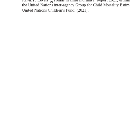
IGME) . Levels
Trends in child mortality: Report 2021, estim
&
the United Nations inter-agency Group for Child Mortality Esti
United Nations Children’s Fund; (2021).