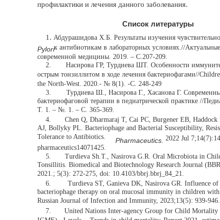
профилактики и лечения данного заболевания.
Список литературы
1.
Абдурашидова Х.Б. Результаты изучения чувствительн
к антибиотикам в лабораторных условиях.//Актуальны
Pylori
современной медицины. 2019. – C.207-209.
2.
Насирова ГР, Турдиева ШТ. Особенности иммунитет
острым тонзиллитом в ходе лечения бактериофагами//Childr
the North-West. 2020.- № 8(1). -С. 248-249
3.
Турдиева Ш., Насирова Г., Хасанова Г. Современн
бактериофаговой терапии в педиатрической практике //Педиа
Т. 1. – №. 1. – С. 365-369.
4.
Chen Q, Dharmaraj T, Cai PC, Burgener EB, Haddock
AJ, Bollyky PL. Bacteriophage and Bacterial Susceptibility, Resis
Tolerance to Antibiotics.
2022 Jul 7;14(7):1
Pharmaceutics.
pharmaceutics14071425.
5.
Turdieva Sh.T., Nasirova G.R. Oral Microbiota in Chil
Tonsillitis. Biomedical and Biotechnology Research Journal (BBR
2021.; 5(3): 272-275, doi: 10.4103/bbrj.bbrj_84_21.
6.
Turdieva ST, Ganieva DK, Nasirova GR. Influence of 
bacteriophage therapy on oral mucosal immunity in children with a
Russian Journal of Infection and Immunity, 2023;13(5): 939-946.
7.
United Nations Inter-agency Group for Child Mortalit