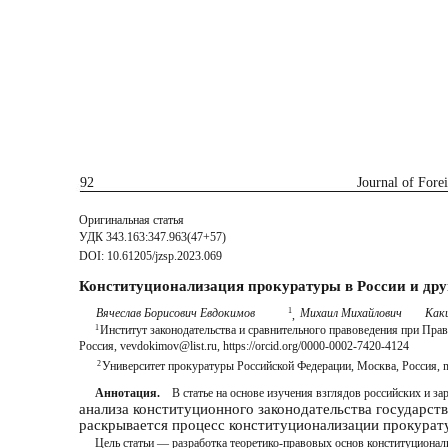
92
Journal of Fore
Оригинальная статья
УДК 343.163:347.963(47+57)
DOI: 10.61205/jzsp.2023.069
Конституционализация прокуратуры в России и дру
Вячеслав Борисович Евдокимов
1
Михаил Михайлович
Как
,
1
Институт законодательства и сравнительного правоведения при Пра
Россия, vevdokimov@list.ru, https://orcid.org/0000-0002-7420-4124
2
Университет прокуратуры Российской Федерации, Москва, Россия
Аннотация.
В статье на основе изучения взглядов российских и з
анализа конституционного законодательства государс
раскрывается процесс конституционализации прокурату
Цель статьи — разработка теоретико-правовых основ конституционал