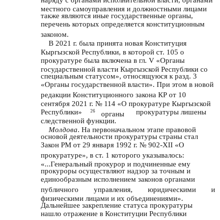
наряду с органами исполнительной власти, органами
местного самоуправления и должностными лицами
также являются иные государственные органы,
перечень которых определяется конституционным
законом.
В 2021 г. была принята новая Конституция
Кыргызской Республики, в которой ст. 105 о
прокуратуре была включена в гл. V «Органы
государственной власти Кыргызской Республики со
специальным статусом», относящуюся к разд. 3
«Органы государственной власти». При этом в новой
редакции Конституционного закона КР от 10
сентября 2021 г. № 114 «О прокуратуре Кыргызской
Республики»
прокуратуры лишены
26
органы
следственной функции.
Молдова
. На первоначальном этапе правовой
основой деятельности прокуратуры страны стал
Закон РМ от 29 января 1992 г. № 902-XII «О
прокуратуре», в ст. 1 которого указывалось:
«...Генеральный прокурор и подчиненные ему
прокуроры осуществляют надзор за точным и
единообразным исполнением законов органами
публичного
управления,
юридическими
и
физическими лицами и их объединениями».
Дальнейшее закрепление статуса прокуратуры
нашло отражение в Конституции Республики