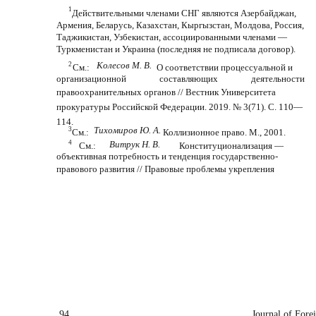
1
Действительными членами СНГ являются Азербайджан,
Армения, Беларусь, Казахстан, Кыргызстан, Молдова, Россия,
Таджикистан, Узбекистан, ассоциированными членами —
Туркменистан и Украина (последняя не подписала договор).
Колесов М. В.
2
См.:
О соответствии процессуальной и
организационной
составляющих
деятельности
правоохранительных органов // Вестник Университета
прокуратуры Российской Федерации. 2019. № 3(71). С. 110—
114.
Тихомиров Ю. А.
3
См.:
Коллизионное право. М., 2001.
4
Витрук Н. В.
См.:
Конституционализация —
объективная потребность и тенденция государственно-
правового развития // Правовые проблемы укрепления
94
Journal of Fore