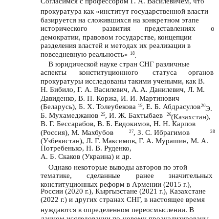
Согласимся с профессором Г. А. Василевичем, что
прокуратура как «институт государственной власти
базируется на сложившихся на конкретном этапе
исторического
развития
представлениях
о
демократии, правовом государстве, концепции
разделения властей и методах их реализации в
повседневную реальность»
18
.
В юридической науке стран СНГ различные
аспекты
конституционного
статуса
органов
прокуратуры исследованы такими учеными, как В.
Н. Бибило, Г. А. Василевич, A. A. Данилевич, Л. М.
Давиденко, В. П. Коржа, И. И. Мартинович
(Беларусь), Б. Х. Толеубекова
, Е. Б. Абдрасулов
19
20
Э.
Б. Мухамеджанов
, И. Ж. Бахтыбаев
25
26
(Казахстан),
В. Г. Бессарабов, В. Б. Евдокимов, Н. Н. Карпов
(Россия), М. Махбубов
, З. С. Ибрагимов
27
28
(Узбекистан), Л. Г. Максимов, Г. А. Мурашин, М. А.
Потребенько, Н. В. Руденко,
А. Б. Скаков (Украина) и др.
Однако некоторые выводы авторов по этой
тематике,
сделанные
ранее
значительных
конституционных реформ в Армении (2015 г.),
России (2020 г.), Кыргызстане (2021 г.), Казахстане
(2022 г.) и других странах СНГ, в настоящее время
нуждаются в определенном переосмыслении. В
данном исследовании по-новому проанализированы