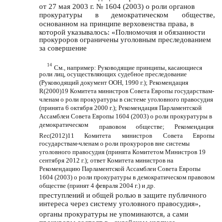
от 27 мая 2003 г. № 1604 (2003) о роли органов
прокуратуры
в
демократическом
обществе,
основанном на принципе верховенства права, в
которой указывалось: «Полномочия и обязанности
прокуроров ограничены уголовным преследованием
за совершение
14
См., например: Руководящие принципы, касающиеся
роли лиц, осуществляющих судебное преследование
(Руководящий документ ООН, 1990 г.); Рекомендация
R(2000)19 Комитета министров Совета Европы государствам-
членам о роли прокуратуры в системе уголовного правосудия
(принята 6 октября 2000 г.); Рекомендация Парламентской
Ассамблеи Совета Европы 1604 (2003) о роли прокуратуры в
демократическом
правовом
обществе;
Рекомендация
Rec(2012)11
Комитета
министров
Совета
Европы
государствам-членам о роли прокуроров вне системы
уголовного правосудия (принята Комитетом Министров 19
сентября 2012 г.); ответ Комитета министров на
Рекомендацию Парламентской Ассамблеи Совета Европы
1604 (2003) о роли прокуратуры в демократическом правовом
обществе (принят 4 февраля 2004 г.) и др.
преступлений и общей ролью в защите публичного
интереса через систему уголовного правосудия»,
органы прокуратуры не упоминаются, а сами