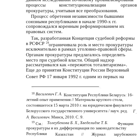
процессы
конституционализации
органов
прокуратуры, учитывая все преобразования.
Процесс обретения независимости бывшими
союзными республиками в начале 1990-х гг.
сопровождался коренным реформированием их
правовых систем.
Так, разработанная Концепция судебной реформы
в РСФСР
29
ограничивала роль и место прокуратуры
исключительно в рамках уголовно-правовой сферы.
Органам прокуратуры предлагалось определить
место при судебной власти. Общий надзор
рассматривался как «пережиток тоталитаризма».
Еще до принятия Конституции России Верховный
Совет РФ 17 января 1992 г. одним из первых на
Василевич Г. А.
18
Конституция Республики Беларусь: 16-
летний опыт применения // Материалы круглого стола,
состоявшегося 15 марта 2010 г. на юридическом факультете
Белорусского государственного университета / науч. ред.
Г
.
А
Василевич
. Минск, 2010. С. 9.
.
Толеубекова Б. Х., Хведелидзе Т. Б.
19
См.:
Функции
прокуратуры и их дифференциация по законодательству
Республики
Казахстан
//
Журнал
зарубежного