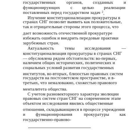
государственных
органов,
созданных
и
функционирующих
с
целью
реализации
поставленных перед государством задач
2
.
Изучение конституционализации прокуратуры в
странах СНГ позволит выявить как положительные,
так и отрицательные стороны этого процесса, что
дает возможность отечественной прокуратуре
избежать ошибок и внедрить передовые практики
зарубежных стран.
Актуальность
темы
исследования
—
конституционализация прокуратуры в странах СНГ
— обусловлена рядом обстоятельств: во-первых,
наличием общих исторических, политических и
социальных условий развития государственных
институтов, во-вторых, близостью правовых систем
государств на постсоветском пространстве, и в-
третьих, что немаловажно, схожестью правового
менталитета общества.
С учетом разновекторного характера эволюции
правовых систем стран СНГ на современном этапе
объектом исследования явились общественные
отношения, складывающиеся в процессе учреждения
и
функционирования
прокуратуры
как
государственно-правово-