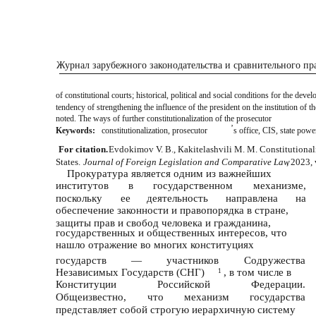
Журнал зарубежного законодательства и сравнительного пра
of constitutional courts; historical, political and social conditions for the deve
tendency of strengthening the influence of the president on the institution of t
noted. The ways of further constitutionalization of the prosecutor
ʼ
Keywords:
constitutionalization, prosecutor
s office, CIS, state powe
For citation.
Evdokimov V. B., Кakitelashvili M. M. Constitutional
States.
Journal of Foreign Legislation and Comparative Law
, 2023,
Прокуратура является одним из важнейших
институтов
в
государственном
механизме,
поскольку
ее
деятельность
направлена
на
обеспечение законности и правопорядка в стране,
защиты прав и свобод человека и гражданина,
государственных и общественных интересов, что
нашло отражение во многих конституциях
государств
—
участников
Содружества
Независимых Государств (СНГ)
, в том числе в
1
Конституции
Российской
Федерации.
Общеизвестно,
что
механизм
государства
представляет собой строгую иерархичную систему