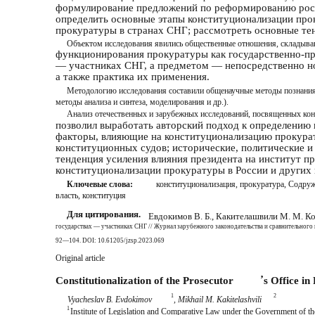
формулирование предложений по реформированию росси
определить основные этапы конституционализации про
прокуратуры в странах СНГ; рассмотреть основные тен
Объектом исследования явились общественные отношения, складыва
функционирования прокуратуры как государственно-пр
— участниках СНГ, а предметом — непосредственно но
а также практика их применения.
Методологию исследования составили общенаучные методы познания 
методы анализа и синтеза, моделирования и др.).
Анализ отечественных и зарубежных исследований, посвященных кон
позволил выработать авторский подход к определению
факторы, влияющие на конституционализацию прокурат
конституционных судов; исторические, политические и
тенденция усиления влияния президента на институт 
конституционализации прокуратуры в России и других
Ключевые слова:
конституционализация, прокуратура, Содруж
власть, конституция
Для цитирования.
Евдокимов В. Б., Какителашвили М. М. К
государствах — участниках СНГ // Журнал зарубежного законодательства и сравнительного пр
92—104. DOI: 10.61205/jzsp.2023.069
Original article
ʼ
Constitutionalization of the Prosecutor
s Office i
1
2
Vyacheslav B. Evdokimov
, Mikhail M. Kakitelashvili
1
Institute of Legislation and Comparative Law under the Government of t