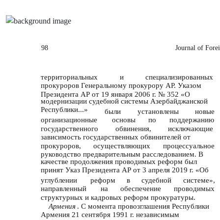
98
Journal of Fore
территориальных
и
специализированных
прокуроров Генеральному прокурору АР. Указом
Президента АР от 19 января 2006 г. № 352 «О
модернизации судебной системы Азербайджанской
Республики...»
были
установлены
новые
организационные
основы
по
поддержанию
государственного
обвинения,
исключающие
зависимость государственных обвинителей от
прокуроров,
осуществляющих
процессуальное
руководство предварительным расследованием. В
качестве продолжения проводимых реформ был
принят Указ Президента АР от 3 апреля 2019 г. «Об
углублении
реформ
в
судебной
системе»,
направленный
на
обеспечение
проводимых
структурных и кадровых реформ прокуратуры.
Армения
. С момента провозглашения Республики
Армения 21 сентября 1991 г. независимым