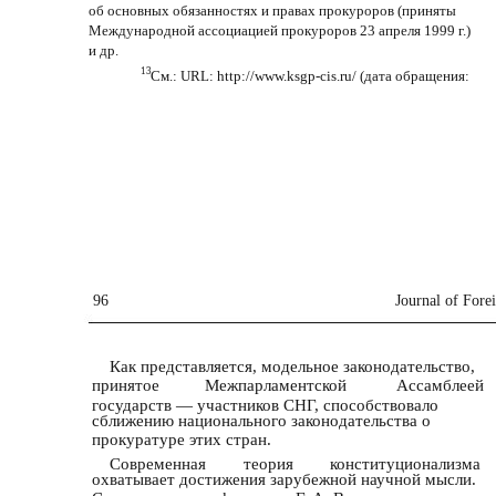
об основных обязанностях и правах прокуроров (приняты
Международной ассоциацией прокуроров 23 апреля 1999 г.)
и др.
13
См.: URL: http://www.ksgp-cis.ru/ (дата обращения:
96
Journal of Fore
Как представляется, модельное законодательство,
принятое
Межпарламентской
Ассамблеей
государств — участников СНГ, способствовало
сближению национального законодательства о
прокуратуре этих стран.
Современная
теория
конституционализма
охватывает достижения зарубежной научной мысли.