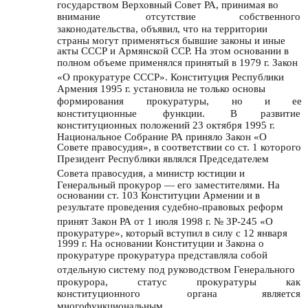
государством Верховный Совет РА, принимая во
внимание
отсутствие
собственного
законодательства, объявил, что на территории
страны могут применяться бывшие законы и иные
акты СССР и Армянской ССР. На этом основании в
полном объеме применялся принятый в 1979 г. Закон
«О прокуратуре СССР». Конституция Республики
Армения 1995 г. установила не только основы
формирования
прокуратуры,
но
и
ее
конституционные
функции.
В
развитие
конституционных положений 23 октября 1995 г.
Национальное Собрание РА приняло Закон «О
Совете правосудия», в соответствии со ст. 1 которого
Президент Республики являлся Председателем
Совета правосудия, а министр юстиции и
Генеральный прокурор — его заместителями. На
основании ст. 103 Конституции Армении и в
результате проведения судебно-правовых реформ
принят Закон РА от 1 июля 1998 г. № ЗР-245 «О
прокуратуре», который вступил в силу с 12 января
1999 г. На основании Конституции и Закона о
прокуратуре прокуратура представляла собой
отдельную систему под руководством Генерального
прокурора,
статус
прокуратуры
как
конституционного
органа
является
многофункциональным.