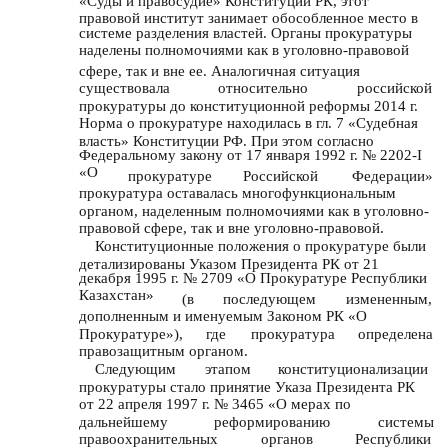
«Суды и правосудие» Конституции РК, этот
правовой институт занимает обособленное место в
системе разделения властей. Органы прокуратуры
наделены полномочиями как в уголовно-правовой
сфере, так и вне ее. Аналогичная ситуация
существовала
относительно
российской
прокуратуры до конституционной реформы 2014 г.
Норма о прокуратуре находилась в гл. 7 «Судебная
власть» Конституции РФ. При этом согласно
Федеральному закону от 17 января 1992 г. № 2202-I
«О
прокуратуре
Российской
Федерации»
прокуратура оставалась многофункциональным
органом, наделенным полномочиями как в уголовно-
правовой сфере, так и вне уголовно-правовой.
Конституционные положения о прокуратуре были
детализированы Указом Президента РК от 21
декабря 1995 г. № 2709 «О Прокуратуре Республики
Казахстан»
(в
последующем
измененным,
дополненным и именуемым Законом РК «О
Прокуратуре»),
где
прокуратура
определена
правозащитным органом.
Следующим
этапом
конституционализации
прокуратуры стало принятие Указа Президента РК
от 22 апреля 1997 г. № 3465 «О мерах по
дальнейшему
реформированию
системы
правоохранительных
органов
Республики