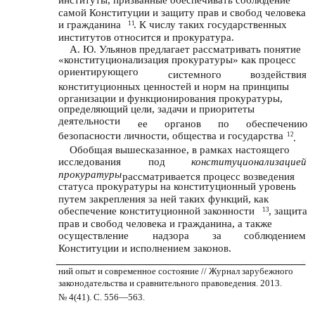
институты, призванные обеспечивать соблюдение
самой Конституции и защиту прав и свобод человека
и гражданина
. К числу таких государственных
11
институтов относится и прокуратура.
А. Ю. Ульянов предлагает рассматривать понятие
«конституционализация прокуратуры» как процесс
ориентирующего
системного
воздействия
конституционных ценностей и норм на принципы
организации и функционирования прокуратуры,
определяющий цели, задачи и приоритеты
деятельности
ее
органов
по
обеспечению
безопасности личности, общества и государства
12
.
Обобщая вышесказанное, в рамках настоящего
исследования
под
конституционализацией
прокуратуры
рассматривается процесс возведения
статуса прокуратуры на конституционный уровень
путем закрепления за ней таких функций, как
обеспечение конституционной законности
, защита
13
прав и свобод человека и гражданина, а также
осуществление
надзора
за
соблюдением
Конституции и исполнением законов.
ний опыт и современное состояние // Журнал зарубежного
законодательства и сравнительного правоведения. 2013.
№ 4(41). С. 556—563.