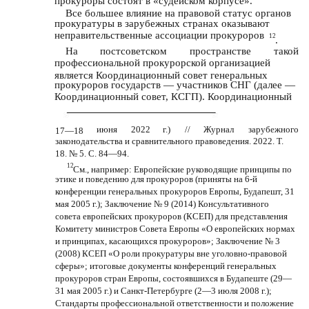
прокуроры состоят в «судейском корпусе».
Все большее влияние на правовой статус органов
прокуратуры в зарубежных странах оказывают
неправительственные ассоциации прокуроров
12
.
На
постсоветском
пространстве
такой
профессиональной прокурорской организацией
является Координационный совет генеральных
прокуроров государств — участников СНГ (далее —
Координационный совет, КСГП). Координационный
июня
2022
г.)
//
Журнал
зарубежного
17—18
законодательства и сравнительного правоведения. 2022. Т.
18. № 5. С. 84—94.
12
См., например: Европейские руководящие принципы по
этике и поведению для прокуроров (приняты на 6-й
конференции генеральных прокуроров Европы, Будапешт, 31
мая 2005 г.); Заключение № 9 (2014) Консультативного
совета европейских прокуроров (КСЕП) для представления
Комитету министров Совета Европы «О европейских нормах
и принципах, касающихся прокуроров»; Заключение № 3
(2008) КСЕП «О роли прокуратуры вне уголовно-правовой
сферы»; итоговые документы конференций генеральных
прокуроров стран Европы, состоявшихся в Будапеште (29—
31 мая 2005 г.) и Санкт-Петербурге (2—3 июля 2008 г.);
Стандарты профессиональной ответственности и положение