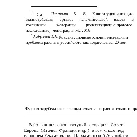
Чепрасов
К.
В.
Конституционализация
8
См.:
взаимодействия
органов
исполнительной
власти
в
Российской
Федерации
(конституционно-правовое
исследование): монография. М., 2016.
9
Хабриева Т. Я.
Конституционные основы, тенденции и
проблемы развития российского законодательства: 20-лет-
Журнал зарубежного законодательства и сравнительного пра
В большинстве конституций государств Совета
Европы (Италия, Франция и др.), в том числе под
влиянием Рекомендации Парламентской Ассамблеи