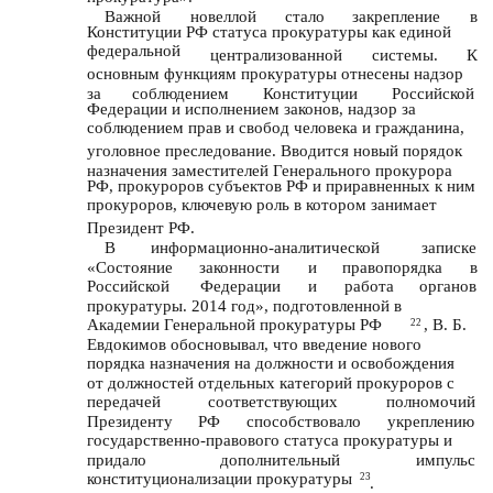
Важной
новеллой
стало
закрепление
в
Конституции РФ статуса прокуратуры как единой
федеральной
централизованной
системы.
К
основным функциям прокуратуры отнесены надзор
за
соблюдением
Конституции
Российской
Федерации и исполнением законов, надзор за
соблюдением прав и свобод человека и гражданина,
уголовное преследование. Вводится новый порядок
назначения заместителей Генерального прокурора
РФ, прокуроров субъектов РФ и приравненных к ним
прокуроров, ключевую роль в котором занимает
Президент РФ.
В
информационно-аналитической
записке
«Состояние
законности
и
правопорядка
в
Российской
Федерации
и
работа
органов
прокуратуры. 2014 год», подготовленной в
Академии Генеральной прокуратуры РФ
, В. Б.
22
Евдокимов обосновывал, что введение нового
порядка назначения на должности и освобождения
от должностей отдельных категорий прокуроров с
передачей
соответствующих
полномочий
Президенту
РФ
способствовало
укреплению
государственно-правового статуса прокуратуры и
придало
дополнительный
импульс
конституционализации прокуратуры
23
.