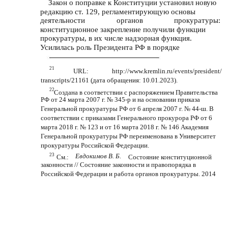
Закон о поправке к Конституции установил новую
редакцию ст. 129, регламентирующую основы
деятельности
органов
прокуратуры:
конституционное закрепление получили функции
прокуратуры, в их числе надзорная функция.
Усилилась роль Президента РФ в порядке
21
URL:
http://www.kremlin.ru/events/president/
transcripts/21161 (дата обращения: 10.01.2023).
22
Создана в соответствии с распоряжением Правительства
РФ от 24 марта 2007 г. № 345-р и на основании приказа
Генеральной прокуратуры РФ от 6 апреля 2007 г. № 44-ш. В
соответствии с приказами Генерального прокурора РФ от 6
марта 2018 г. № 123 и от 16 марта 2018 г. № 146 Академия
Генеральной прокуратуры РФ переименована в Университет
прокуратуры Российской Федерации.
23
Евдокимов В. Б.
См.:
Состояние конституционной
законности // Состояние законности и правопорядка в
Российской Федерации и работа органов прокуратуры. 2014