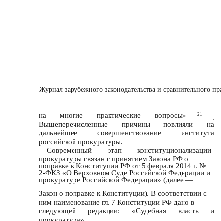
Журнал зарубежного законодательства и сравнительного пра
на
многие
практические
вопросы»
21
.
Вышеперечисленные
причины
повлияли
на
дальнейшее
совершенствование
института
российской прокуратуры.
Современный
этап
конституционализации
прокуратуры связан с принятием Закона РФ о
поправке к Конституции РФ от 5 февраля 2014 г. №
2-ФКЗ «О Верховном Суде Российской Федерации и
прокуратуре Российской Федерации» (далее —
Закон о поправке к Конституции). В соответствии с
ним наименование гл. 7 Конституции РФ дано в
следующей
редакции:
«Судебная
власть
и
прокуратура».