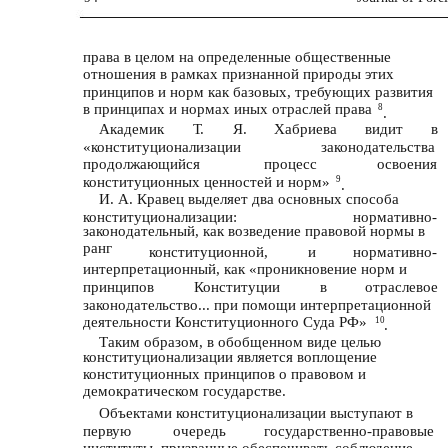
права в целом на определенные общественные
отношения в рамках признанной природы этих
принципов и норм как базовых, требующих развития
в принципах и нормах иных отраслей права
8
.
Академик
Т.
Я.
Хабриева
видит
в
«конституционализации
законодательства
продолжающийся
процесс
освоения
конституционных ценностей и норм»
9
.
И. А. Кравец выделяет два основных способа
конституционализации:
нормативно-
законодательный, как возведение правовой нормы в
ранг
конституционной,
и
нормативно-
интерпретационный, как «проникновение норм и
принципов
Конституции
в
отраслевое
законодательство... при помощи интерпретационной
деятельности Конституционного Суда РФ»
10
.
Таким образом, в обобщенном виде целью
конституционализации является воплощение
конституционных принципов о правовом и
демократическом государстве.
Объектами конституционализации выступают в
первую
очередь
государственно-правовые