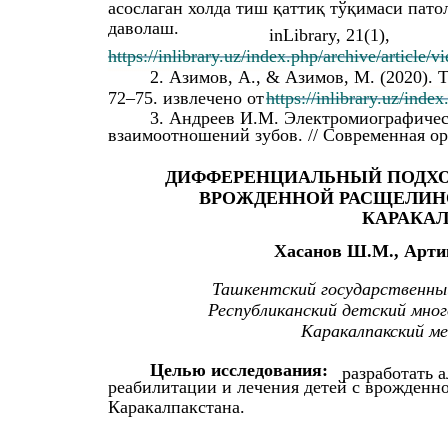
асослаган холда тиш қаттиқ тўқимаси пат
даволаш.
inLibrary, 21(1),
https://inlibrary.uz/index.php/archive/article/
2. Азимов, А., & Азимов, М. (2020). Т
72–75. извлечено от
https://inlibrary.uz/inde
3. Андреев И.М. Электромиографиче
взаимоотношений зубов. // Современная ор
ДИФФЕРЕНЦИАЛЬНЫЙ ПОДХОД
ВРОЖДЕННОЙ РАСЩЕЛИНО
КАРАКА
Хасанов Ш.М., Артик
Ташкентский государственн
Республиканский детский мно
Каракалпакский м
Целью исследования:
разработать 
реабилитации и лечения детей с врожденн
Каракалпакстана.