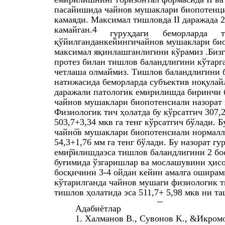
пасайишида чайнов мушаклари биопотенци
камаяди. Максимал тишловда II даражада 
камайган.4
гуруҳдаги
беморларда
қўйилганданкейингичайнов мушаклари био
максимал яқинлашганлигини кўрамиз .Бизг
протез билан тишлов баландлигини кўтарг
четлаша олмаймиз. Тишлов баландлигини б
натижасида беморларда субъектив ноқулай
даражали патологик емирилишда биринчи б
чайнов мушаклари биопотенсиали назорат 
Физиологик тич ҳолатда бу кўрсатгич 307,
503,7+3,34 мкв га тенг кўрсатгич бўлади. 
чайнов мушаклари биопотенсиали нормалл
54,3+1,76 мм га тенг бўлади. Бу назорат гу
емирилишдаэса тишлов баландлигини 2 бос
буғимида ўзгаришлар ва мослашувини ҳисо
босқичини 3-4 ойдан кейин амалга оширам
кўтарилганда чайнов мушаги физиологик ти
тишлов ҳолатида эса 511,7+ 5,98 мкв ни та
Адабиётлар
1. Халманов B., Сувонов K., &Икром