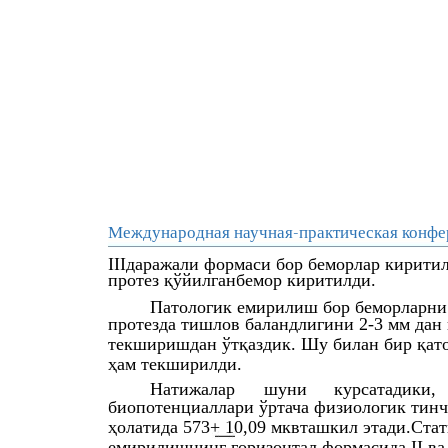
Международная научная-практическая конфе
IIIдаражали формаси бор беморлар киритил
протез қўйилганбемор киритилди.
Патологик емирилиш бор беморларни 
протезда тишлов баландлигини 2-3 мм дан
текширишдан ўтқаздик. Шу билан бир қато
ҳам текширилди.
Натижалар
шуни
курсатадики,
биопотенциаллари ўртача физиологик тинч 
ҳолатида 573+ 10,09 мквташкил этади.Ста
емирилишнинг горизонтал формасида II ва