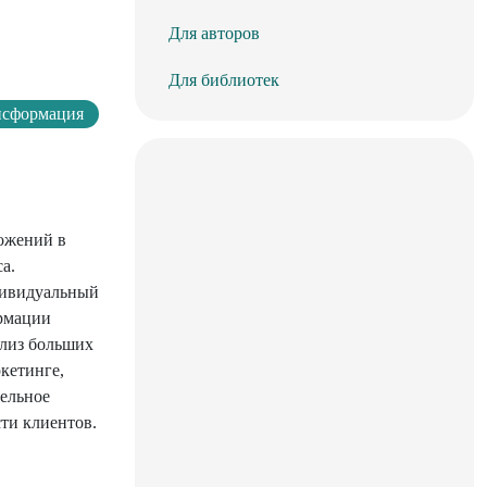
Для авторов
Для библиотек
нсформация
ложений в
а.
дивидуальный
ормации
ализ больших
кетинге,
тельное
ти клиентов.