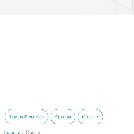
уровня персонализации при помощи адекватной настройки те
клиентов.
Текущий выпуск
Архивы
О нас
Главная
Статьи