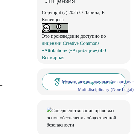
Лицензия
Copyright (c) 2025 О Ларина, Е
Коневцева
Это произведение доступно по
лицензии Creative Commons
«Attribution» («Атрибуция») 4.0
Всемирная
.
Мультидисциплинарные (неюридиче
Статья на Google Scholar
Multidisciplinary (Non-Legal)