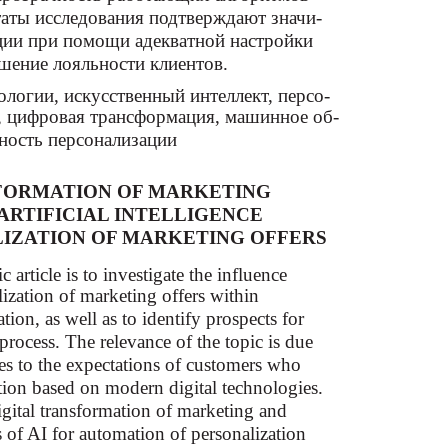
таты исследования подтверждают значи-
ции при помощи адекватной настройки
шение лояльности клиентов.
логии, искусственный интеллект, персо-
, цифровая трансформация, машинное об-
вность персонализации
FORMATION OF MARKETING
ARTIFICIAL INTELLIGENCE
LIZATION OF MARKETING OFFERS
c article is to investigate the influence
alization of marketing offers within
ion, as well as to identify prospects for
process. The relevance of the topic is due
ies to the expectations of customers who
ction based on modern digital technologies.
digital transformation of marketing and
es of AI for automation of personalization