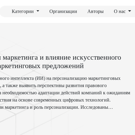
Категории
Организации
Авторы
О нас
маркетинга и влияние искусственного
маркетинговых предложений
енного интеллекта (ИИ) на персонализацию маркетинговых
 а также выявить перспективы развития правового
на необходимостью адаптации действий компаний к ожиданиям
ствия на основе современных цифровых технологий.
и маркетинга и роль персонализации. Исследованы
и, включая анализ больших данных о клиентах и оптимизацию
облемы применения ИИ в маркетинге, включая прозрачность
льтаты исследования подтверждают значительное улучшение