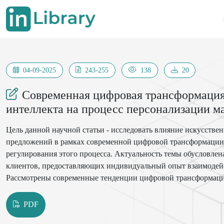
04-09-2025
243-255
138
20
Современная цифровая трансформация 
интеллекта на процесс персонализации 
Цель данной научной статьи - исследовать влияние искусств
предложений в рамках современной цифровой трансформации,
регулирования этого процесса. Актуальность темы обусловле
клиентов, предоставляющих индивидуальный опыт взаимодей
Рассмотрены современные тенденции цифровой трансформаци
возможности ИИ для автоматизации процессов персонализаци
взаимодействия. Проанализированы этические и правовые пр
PDF
работающих алгоритмов и защиту персональных данных. Резу