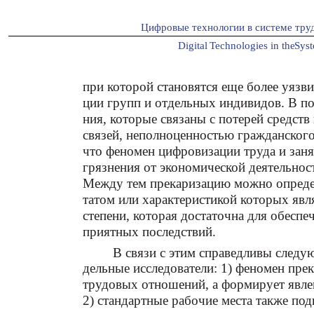
Цифровые технологии в системе тру
Digital
T
echnologies in the
S
ys
при которой становятся еще более уязв
ции групп и отдельных индивидов. В пол
ния, которые связаны с потерей средст
связей, неполноценностью гражданского
что феномен цифровизации труда и заня
грязнения от экономической деятельност
Между тем прекаризацию можно определи
татом или характеристикой которых явля
степени, которая достаточна для обеспе
приятных последствий.
В связи с этим справедливы следу
дельные исследователи: 1) феномен пре
трудовых отношений, а формирует явле
2) стандартные рабочие места также под