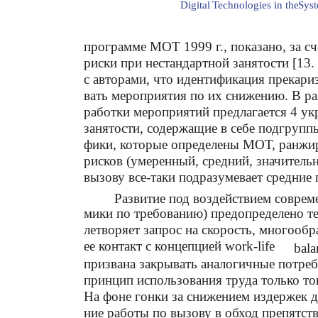
Digital
T
echnologies in the
S
ys
программе МОТ 1999 г., показано, за с
риски при нестандартной занятости [13.
с авторами, что идентификация прекари
вать мероприятия по их снижению. В раз
работки мероприятий предлагается 4 у
занятости, содержащие в себе подгрупп
фики, которые определены МОТ, ранжи
рисков (умеренный, средний, значительн
вызову все-таки подразумевает средние
Развитие под воздействием соврем
мики по требованию) предопределено те
летворяет запрос на скорость, многообр
ее контакт с концепцией work-life
bala
призвана закрывать аналогичные потреб
принцип использования труда только тог
На фоне гонки за снижением издержек д
ние работы по вызову в обход препятств