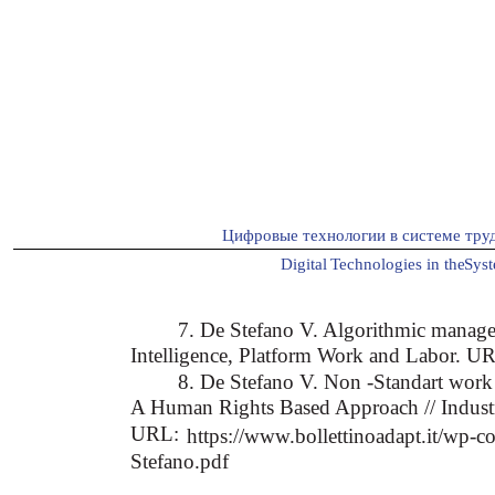
Цифровые технологии в системе тру
Digital
T
echnologies in the
S
ys
7. De Stefano V. Algorithmic manageme
Intelligence, Platform Work and Labor. U
8. De Stefano V. Non -Standart work 
A Human Rights Based Approach // Industr
URL:
https://www.bollettinoadapt.it/wp-
Stefano.pdf