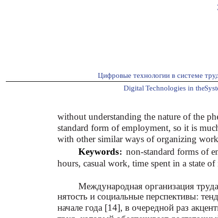
Цифровые технологии в системе тру
Digital
T
echnologies in the
S
ys
without understanding the nature of the p
standard form of employment, so it is muc
with other similar ways of organizing work
Keywords
:
non-standard forms of e
hours, casual work, time spent in a state of 
Международная организация труда 
нятость и социальные перспективы: тен
начале года [14], в очередной раз акцен