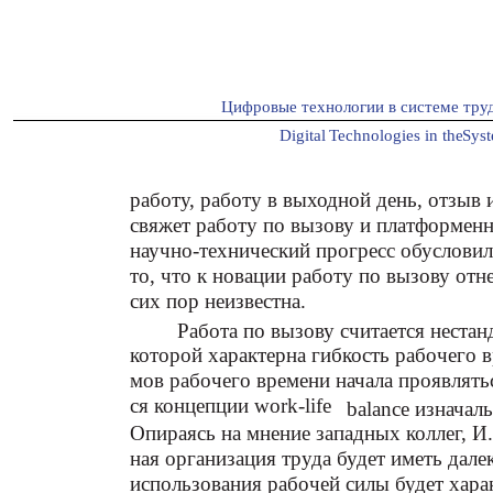
Цифровые технологии в системе тру
Digital
T
echnologies in the
S
ys
работу, работу в выходной день, отзыв 
свяжет работу по вызову и платформенну
научно-технический прогресс обусловил
то, что к новации работу по вызову отн
сих пор неизвестна.
Работа по вызову считается нестан
которой характерна гибкость рабочего 
мов рабочего времени начала проявлять
ся концепции work-life
balance изначал
Опираясь на мнение западных коллег, И.
ная организация труда будет иметь дале
использования рабочей силы будет харак