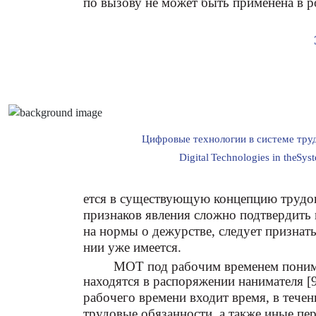
по вызову не может быть применена в р
Цифровые технологии в системе тру
Digital
T
echnologies in the
S
ys
ется в существующую концепцию трудо
признаков явления сложно подтвердить и
на нормы о дежурстве, следует признать
нии уже имеется.
МОТ под рабочим временем понима
находятся в распоряжении нанимателя [9
рабочего времени входит время, в тече
трудовые обязанности, а также иные пе