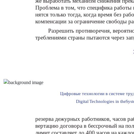
же выработать механизм снижения прек
Проблема в том, что специфика работы по
нятся только тогда, когда время без раб
компенсации за ограничение свободы ра
Разрешить противоречия, вероятно,
треблениями страны пытаются через зап
Цифровые технологии в системе тру
Digital
T
echnologies in the
S
ys
резерва дежурных работников, часов ра
вертацию договора в бессрочный на пол
лимит составляет до 400 часов на каждог