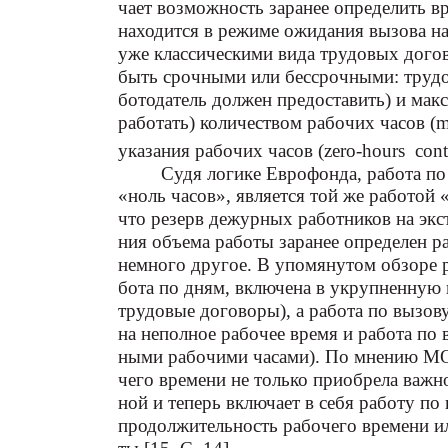
чает возможность заранее определить в
находится в режиме ожидания вызова на
уже классическими вида трудовых догов
быть срочными или бессрочными: трудо
ботодатель должен предоставить) и мак
работать) количеством рабочих часов (
указания рабочих часов (zero-hours
cont
Судя логике Еврофонда, работа по
«ноль часов», является той же работой 
что резерв дежурных работников на экс
ния объема работы заранее определен р
немного другое. В упомянутом обзоре р
бота по дням, включена в укрупненную
трудовые договоры), а работа по вызов
на неполное рабочее время и работа по
ными рабочими часами). По мнению МОТ
чего времени не только приобрела важно
ной и теперь включает в себя работу по
продолжительность рабочего времени ил