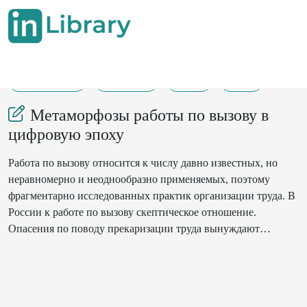
09-09-2025
330-341
48
19
Метаморфозы работы по вызову в
цифровую эпоху
Работа по вызову относится к числу давно известных, но
неравномерно и неоднообразно применяемых, поэтому
фрагментарно исследованных практик организации труда. В
России к работе по вызову скептическое отношение.
Опасения по поводу прекаризации труда вынуждают
отвергать такой вариант работы, а неудачи в опыте других
стран блокируют поиск решений, которые в условиях
национального правопорядка могли бы стать успешными.
Вместе с тем цифровая эпоха настойчиво подталкивает к