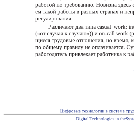
работой по требованию. Новизна здесь 
ем такой работы в разных странах и н
регулирования.
Различают два типа casual
work: in
(«от случая к случаю»)) и on-call work (
щиеся трудовые отношения, но время, ко
по общему правилу не оплачивается. Сут
работодатель привлекает работника к ра
Цифровые технологии в системе тру
Digital
T
echnologies in the
S
ys