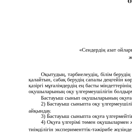
Ө
«Сендердің азат ойлары
ж
Оқытудың, тәрбиелеудің, білім берудің
қалайтын, сабақ берудің сапалы деңгейін кө
қазіргі мұғалімдердің ең басты міндеттерін
оқушыларының оқу үлгермеушілігін болдырм
Бастауыш сынып оқушыларының оқуға ү
2) Бастауыш сыныпта оқу үлгермеушілі
айқындау.
3) Бастауыш сыныпта оқуға үлгермейті
4) Оқуға үлгерімі төмен оқушылармен 
тиімділігін эксперименттік-тәжірибе жүзінде