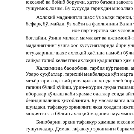
юксалиб ва бойиб борувчи, ҳатто баъзан заволг
тушунмоқ лозим. Бу хусусда тарихдан мисоллар
Ахлоқий маданиятли шахс ўз халқи тарихи,
бефарқ бўлмайди, ўз ҳаёти ва фаолиятини Ватан 
ное партнерство как услови
боғлайди, ўзини миллат, мамлакат ва ижтимоий-
маданиятнинг ўзига хос хусусиятларида бири ун
ютуқларнинг шахе ахлоқий ҳаётида намоён бўли
сайқал топиб келаётган ахлоқий қадриятлар ҳам
Халқимизда баодоблик, тарбия кўрганлик, 
Узаро суҳбатлар, тарихий манбаларда кўп марта
меъёрларига қатъий риоя қилган ҳолда олиб бор
гапини бўлиб қўйиш, ўрин-ноўрин луқма ташлаш,
иборалар қўллаш каби ярамас одатлар содда айт
беандишалилик ҳисобланган. Бу масалаларга ал
шундаки, тафаккур эркинлиги якка ҳолдаги иж
моҳиятга эга бўлган ахлоқий маданият муаммос
Бинобарин, эркин тафаккур ҳамиша юксак м
тушунчадир. Демак, тафаккур эркинлиги баркамо