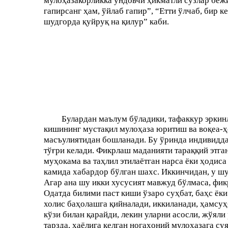
мулоҳазакорликка ундовчи ҳикматли сўзлар беж
гапирсанг ҳам, ўйлаб гапир”, “Етти ўлчаб, бир к
шудгорда қуйруқ на қилур” каби.
Булардан маълум бўладики, тафаккур эркинл
кишининг мустақил мулоҳаза юритиш ва воқеа-ҳ
масъулиятидан бошланади. Бу ўринда индивидда
тўғри келади. Фикрлаш маданияти тараққий этган
муҳокама ва таҳлил этилаётган нарса ёки ҳодиса
камида хабардор бўлган шахс. Иккинчидан, у шу 
Агар ана шу икки хусусият мавжуд бўлмаса, фик
Одатда билими паст киши ўзаро суҳбат, баҳс ёк
холис баҳолашга қийналади, иккиланади, ҳамсуҳ
кўзи билан қарайди, лекин уларни асосли, жўяли 
тарзда, хаёлига келган ногаҳоний мулоҳазага су