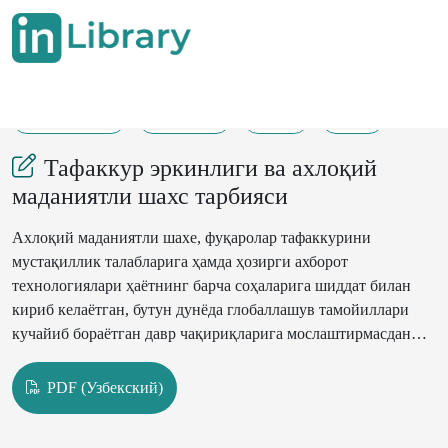
20-07-2021
357-359
90
19
Тафаккур эркинлиги ва ахлоқий
маданиятли шахс тарбияси
Ахлоқий маданиятли шахе, фуқаролар тафаккурини
мустақиллик талабларига ҳамда ҳозирги ахборот
технологиялари ҳаётнинг барча соҳаларига шиддат билан
кириб келаётган, бутун дунёда глобаллашув тамойиллари
кучайиб бораётган давр чақириқларига мослаштирмасдан
туриб, ислоҳотларни юқори суръатларда ва муваффақиятли
давом эттириш қийин.
PDF (Узбекский)