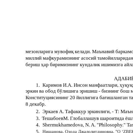
мезонларига мувофиқ келади. Маънавий баркамо
миллий мафкурамизнинг асосий тамойилларидан 
бериш ҳар биримизнинг кундалик ишимизга айл
АДАБИЁ
1.
Каримов И.А. Инсон манфаатлари, ҳуқу
эркин ва обод бўлишига эришиш - бизнинг бош 
Конституциясининг 20 йиллигига бағишланган т
8 декабр.
2.
Эркаев А. Тафаккур эркинлиги, - Т: Маън
3.
ТешабоевМ. Глобаллашув шароитида ёшлар
4.
Shermukhamedova, N. A. "Philosophy." Tas
5.
Нишанова, Озода Джалолитдиновна. "О ‘