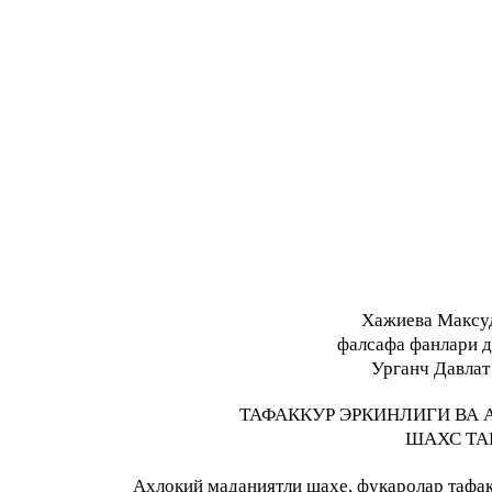
Хажиева Максу
фалсафа фанлари д
Урганч Давлат
ТАФАККУР ЭРКИНЛИГИ ВА
ШАХС ТА
Ахлоқий маданиятли шахе, фуқаролар тафак