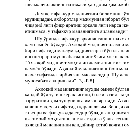
таваккалчиликнинг натижаси ҳар доим ҳам ижоб
Демак, тафаккур маданиятига билимнинг ўз
эрудициядан, ахборотлар мажмуидан иборат бўли
чиқариб янги фикр яратиш орқали янги нарса иж
етишмаса, у тафаккур маданиятига айланмайди” [2
Шу ўринда тафаккур эркинлигининг шахс ах
ҳам намоён бўлади. Ахлоқий маданият оламни м
бири сифатида маълум қадриятларга йўналганлик
инсонлараро муносабатларнинг ўзига хос шаклла
“Ахлоқий маданият моҳиятан жамиятнинг ижтимо
намоён бўлади. Аҳлоқий маданиятнинг бош мақса
шахс сифатида тарбиялаш масаласидир. Шу асно
муносабатга киришади” [3, -Б.8].
Ахлоқий маданиятнинг муҳим омили бўлган а
қандай йўл тутиш кераклигини, балки вазият та
заруратиии ҳам тушунишга имкон яратади. Ахлоқ
қилиш маҳсули сифатида қараш лозим. Зеро, ах
таъсири ва фавқулодда содир бўладиган ҳодисал
ижтимоий моҳиятини ангал етади ва ўзига тегиш
ахлоқий маданиятини қандайдир қотиб қолган о