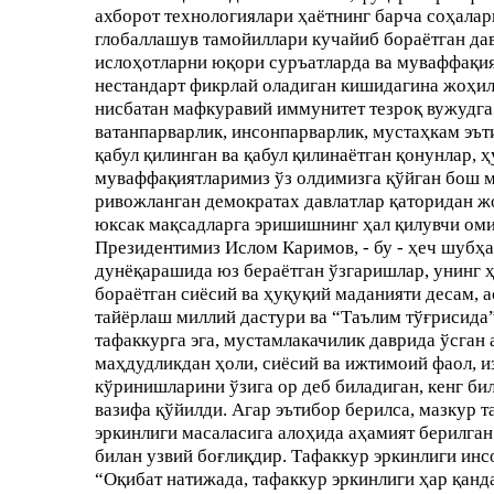
ахборот технологиялари ҳаётнинг барча соҳалар
глобаллашув тамойиллари кучайиб бораётган да
ислоҳотларни юқори суръатларда ва муваффақият
нестандарт фикрлай оладиган кишидагина жоҳилл
нисбатан мафкуравий иммунитет тезроқ вужудга
ватанпарварлик, инсонпарварлик, мустаҳкам эът
қабул қилинган ва қабул қилинаётган қонунлар, 
муваффақиятларимиз ўз олдимизга қўйган бош м
ривожланган демократах давлатлар қаторидан 
юксак мақсадларга эришишнинг ҳал қилувчи оми
Президентимиз Ислом Каримов, - бу - ҳеч шубҳа
дунёқарашида юз бераётган ўзгаришлар, унинг ҳ
бораётган сиёсий ва ҳуқуқий маданияти десам, 
тайёрлаш миллий дастури ва “Таълим тўғрисида”
тафаккурга эга, мустамлакачилик даврида ўсган
маҳдудликдан ҳоли, сиёсий ва ижтимоий фаол, и
кўринишларини ўзига ор деб биладиган, кенг би
вазифа қўйилди. Агар эътибор берилса, мазкур
эркинлиги масаласига алоҳида аҳамият берилган
билан узвий боғлиқдир. Тафаккур эркинлиги инс
“Оқибат натижада, тафаккур эркинлиги ҳар қанд