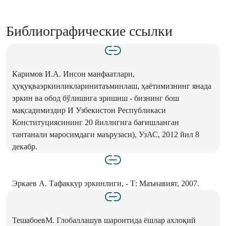
Библиографические ссылки
Каримов И.А. Инсон манфаатлари,
ҳуқуқваэркинликларинитаъминлаш, ҳаётимизнинг янада
эркин ва обод бўлишига эришиш - бизнинг бош
мақсадимиздир И Узбекистон Республикаси
Конституциясининг 20 йиллигига бағишланган
тантанали маросимдаги маърузаси), УзАС, 2012 йил 8
декабр.
Эркаев А. Тафаккур эркинлиги, - Т: Маънавият, 2007.
ТешабоевМ. Глобаллашув шароитида ёшлар ахлоқий