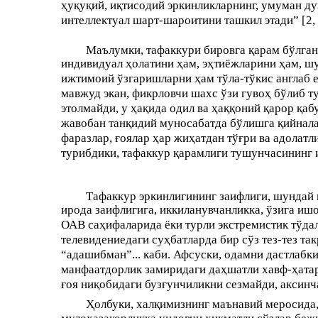
ҳуқуқий, иқтисодий эркинликларнинг, умуман ду
интеллектуал шарт-шароитини ташкил этади” [2, -
Маълумки, тафаккури бировга қарам бўлган 
индивидуал ҳолатини ҳам, эҳтиёжларини ҳам, шу
ижтимоий ўзгаришларни ҳам тўла-тўкис англаб 
мавжуд экан, фикрловчи шахс ўзи гувоҳ бўлиб т
этолмайди, у ҳақида одил ва ҳаққоний қарор қаб
жавобан танқидий муносабатда бўлишга қийнала
фаразлар, ғоялар ҳар жиҳатдан тўғри ва адолат
турибдики, тафаккур қарамлиги тушунчасининг 
Тафаккур эркинлигининг заифлиги, шундай 
ирода заифлигига, иккиланувчанликка, ўзига иш
ОАВ саҳифаларида ёки турли экстремистик тўдал
телевидениедаги суҳбатларда бир сўз тез-тез т
“адашибман”... каби. Афсуски, одамни дастлабки
манфаатдорлик замиридаги даҳшатли хавф-ҳатар
ғоя ниқобидаги бузғунчиликни сезмайди, аксинч
Ҳолбуки, халқимизнинг маънавий меросида,