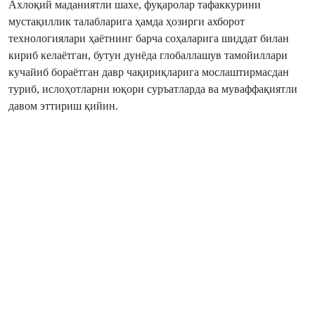
Ахлоқий маданиятли шахе, фуқаролар тафаккурини
мустақиллик талабларига ҳамда ҳозирги ахборот
технологиялари ҳаётнинг барча соҳаларига шиддат билан
кириб келаётган, бутун дунёда глобаллашув тамойиллари
кучайиб бораётган давр чақириқларига мослаштирмасдан
туриб, ислоҳотларни юқори суръатларда ва муваффақиятли
давом эттириш қийин.