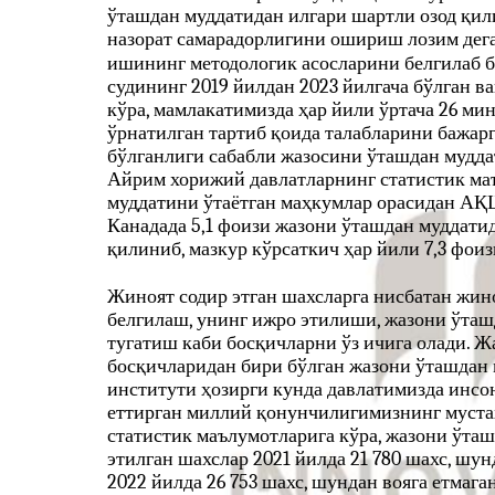
ўташдан муддатидан илгари шартли озод қил
назорат самарадорлигини ошириш лозим дег
ишининг методологик асосларини белгилаб 
судининг 2019 йилдан 2023 йилгача бўлган в
кўра, мамлакатимизда ҳар йили ўртача 26 ми
ўрнатилган тартиб қоида талабларини бажарг
бўлганлиги сабабли жазосини ўташдан мудда
Айрим хорижий давлатларнинг статистик маъ
муддатини ўтаётган маҳкумлар орасидан АҚШд
Канадада 5,1 фоизи жазони ўташдан муддати
қилиниб, мазкур кўрсаткич ҳар йили 7,3 фоиз
Жиноят содир этган шахсларга нисбатан жи
белгилаш, унинг ижро этилиши, жазони ўташ
тугатиш каби босқичларни ўз ичига олади. 
босқичларидан бири бўлган жазони ўташдан
институти ҳозирги кунда давлатимизда инсо
еттирган миллий қонунчилигимизнинг муста
статистик маълумотларига кўра, жазони ўта
этилган шахслар 2021 йилда 21 780 шахс, шунд
2022 йилда 26 753 шахс, шундан вояга етмаган