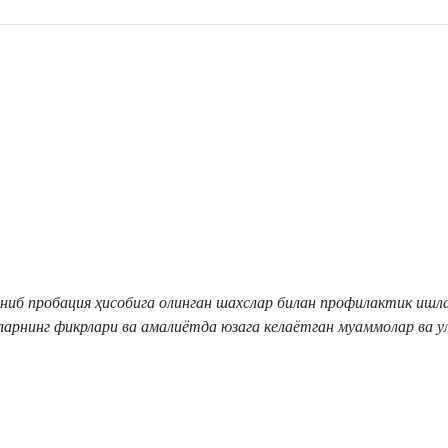
ниб пробация ҳисобига олинган шахслар билан профилактик иш
арнинг фикрлари ва амалиётда юзага келаётган муаммолар ва у