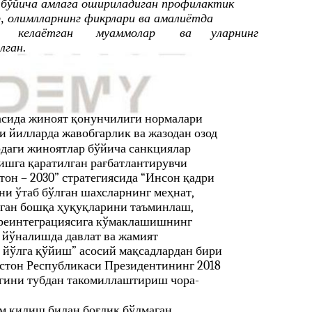
бўйича амлага ошириладиган профилактик
, олимлларнинг фикрлари ва амалиётда
келаётган
муаммолар
ва
уларнинг
лган.
асида жиноят қонунчилиги нормалари
и йилларда жавобгарлик ва жазодан озод
рдаги жиноятлар бўйича санкциялар
ишга қаратилган рағбатлантирувчи
тон – 2030” стратегиясида “Инсон қадри
они ўтаб бўлган шахсларнинг меҳнат,
лган бошқа ҳуқуқларини таъминлаш,
 реинтеграциясига кўмаклашишнинг
 йўналишда давлат ва жамият
 йўлга қўйиш” асосий мақсадлардан бири
истон Республикаси Президентининг 2018
гини тубдан такомиллаштириш чора-
м қилиш билан боғлиқ бўлмаган