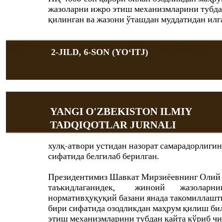
жазоларни ижро этиш механизмларини тубда
қилинган ва жазони ўташдан муддатидан илг
2-JILD, 6-SON (YOʻITJ)
YANGI O'ZBEKISTON ILMIY
TADQIQOTLAR JURNALI
хулқ-атвори устидан назорат самарадорлиги
сифатида белгилаб берилган.
Президентимиз Шавкат Мирзиёевнинг Олий 
таъкидлаганидек,
жиноий
жазоларни
нормативҳуқуқий базани янада такомиллаш
бири сифатида озодликдан маҳрум қилиш би
этиш механизмларини тубдан қайта кўриб чи