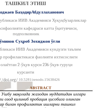
ТАШКИЛ ЭТИШ
оджаев БаҳодирАбдуллаханович
публикаси ИИВ Академияси Хуқуқбузарликлар
сифаолияти кафедраси катта ўқитувчиси,
подполковник
ўминов Суҳроб Зохиджон ўғли
убликаси ИИВ Академияси кундузги таълим
р профилактикаси фаолияти ихтисослиги
олаётган 2-ўқув курси 236-ўқув гуруҳи
курсанти
//doi.org/
10.5281/zenodo.15638426
ABSTRACT
Ушбу мақолада жазодан муддатидан илгари
и озод қилиниб пробация ҳисобига олинган
ар билан профилактик ишларни ташкил