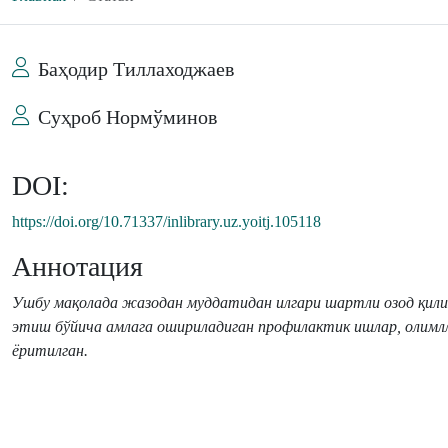
Баҳодир Тиллаходжаев
Суҳроб Нормўминов
DOI:
https://doi.org/10.71337/inlibrary.uz.yoitj.105118
Аннотация
Ушбу мақолада жазодан муддатидан илгари шартли озод қили
этиш бўйича амлага ошириладиган профилактик ишлар, олимлл
ёритилган.