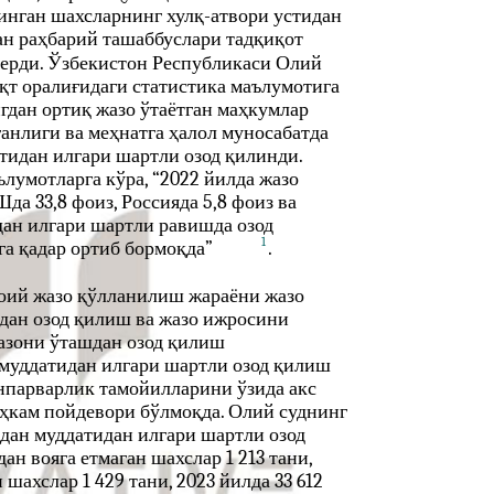
инган шахсларнинг хулқ-атвори устидан
ан раҳбарий ташаббуслари тадқиқот
берди. Ўзбекистон Республикаси Олий
ақт оралиғидаги статистика маълумотига
нгдан ортиқ жазо ўтаётган маҳкумлар
анлиги ва меҳнатга ҳалол муносабатда
тидан илгари шартли озод қилинди.
лумотларга кўра, “2022 йилда жазо
а 33,8 фоиз, Россияда 5,8 фоиз ва
дан илгари шартли равишда озод
1
га қадар ортиб бормоқда”
.
ноий жазо қўлланилиш жараёни жазо
дан озод қилиш ва жазо ижросини
Жазони ўташдан озод қилиш
 муддатидан илгари шартли озод қилиш
нпарварлик тамойилларини ўзида акс
ҳкам пойдевори бўлмоқда. Олий суднинг
шдан муддатидан илгари шартли озод
ан вояга етмаган шахслар 1 213 тани,
 шахслар 1 429 тани, 2023 йилда 33 612