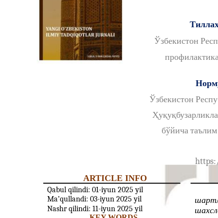
Тиллах
Ўзбекистон Рес
профилактика
Норм
Ўзбекистон Респ
Ҳуқуқбузарликла
бўйича таълим 
https:
ARTICLE INFO
Qabul qilindi: 01-iyun 2025 yil
Ma’qullandi: 03-iyun 2025 yil
шартл
Nashr qilindi: 11-iyun 2025 yil
шахсл
KEY WORDS