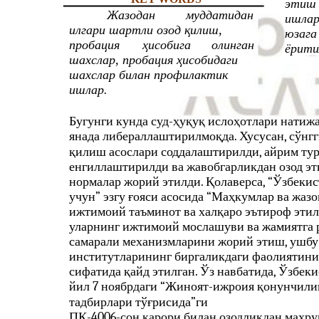
этиш 
Жазодан
муддатидан
ишлар
илгари шартли озод қилиш,
юзага
пробация
ҳисобига
олинган
ёрити
шахслар, пробация ҳисобидаги
шахслар билан профилактик
ишлар.
Бугунги кунда суд-ҳуқуқ ислоҳотлари натиж
янада либераллаштирилмоқда. Хусусан, сўнгг
қилиш асослари соддалаштирилди, айрим ту
енгиллаштирилди ва жавобгарликдан озод эт
нормалар жорий этилди. Қолаверса, “Ўзбекис
учун” эзгу ғояси асосида “Маҳкумлар ва жаз
ижтимоий таъминот ва халқаро эътироф эти
уларнинг ижтимоий мослашуви ва жамиятга
самарали механизмларини жорий этиш, ушбу
институтларининг биргаликдаги фаолиятини
сифатида қайд этилган. Ўз навбатида, Ўзбек
йил 7 ноябрдаги “Жиноят-ижроия қонунчили
тадбирлари тўғрисида”ги
ПҚ-4006-сон қарори билан озодликдан маҳру