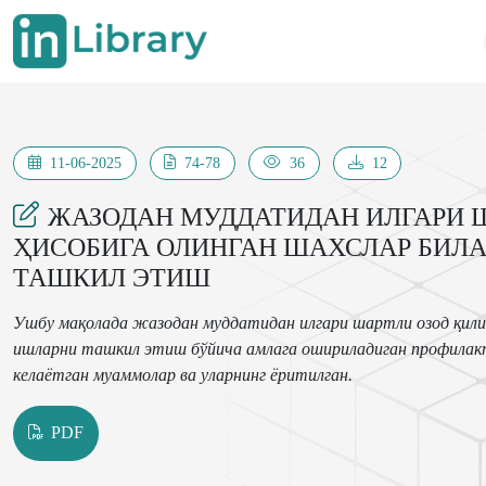
11-06-2025
74-78
36
12
ЖАЗОДАН МУДДАТИДАН ИЛГАРИ 
ҲИСОБИГА ОЛИНГАН ШАХСЛАР БИЛ
ТАШКИЛ ЭТИШ
Ушбу мақолада жазодан муддатидан илгари шартли озод қилин
ишларни ташкил этиш бўйича амлага ошириладиган профилакт
келаётган муаммолар ва уларнинг ёритилган.
PDF