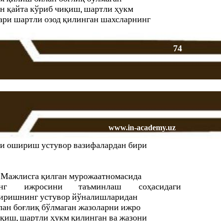
н қайта кўриб чиқиш, шартли ҳукм
ари шартли озод қилинган шахсларнинг
74
www.in-academy.uz
ни ошириш устувор вазифалардан бири
Мажлисга қилган мурожаатномасида
нг
ижросини
таъминлаш
соҳасидаги
тиришнинг устувор йўналишларидан
лан боғлиқ бўлмаган жазоларни ижро
қиш, шартли ҳукм қилинган ва жазони