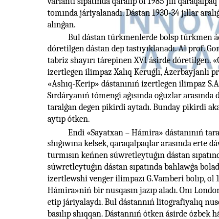
variantı sıpatında qaralıp ol 1985 jılı qaraqalpa
tomında járiyalanadı. Dástan 1930-34 jıllar aralı
alınǵan.
Bul dástan túrkmenlerde bolsp túrkmen ád
dóretilgen dástan dep tastıyıklanadı. Al prof. Go
tabriz shayırı tárepinen XVI ásirde dóretilgen.
izertlegen ilimpaz Xalıq Keruǵlı, Ázerbayjanlı 
«Ashıq-Kerip» dástanınıń izertlegen ilimpaz S
Sırdáryanıń tómengi aǵısında oǵuzlar arasında 
taralǵan degen pikirdi aytadı. Bunday pikirdi ak
aytıp ótken.
Endi «Sayatxan – Hámira» dástanınıń taralı
shıǵıwına kelsek, qaraqalpaqlar arasında erte d
turmısın keńnen súwretleytuǵın dástan sıpatınd
súwretleytuǵın dástan sıpatında bahlawǵa bolad
izertlewshi venger ilimpazı G.Vamberi bolıp, ol 1
Hámira»niń bir nusqasın jazıp aladı. Onı London 
etip járiyalaydı. Bul dástannıń litografiyalıq nus
basılıp shıqqan. Dástannıń ótken ásirde ózbek 