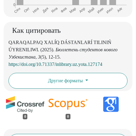
Как цитировать
QARAQALPAQ XALÍQ DÁSTANLARÍ TILINIŃ
ÚYRENILIWI. (2025).
Бюллетень студентов нового
Узбекистана
,
3
(5), 12-15.
https://doi.org/10.71337/inlibrary.uz.yota.127174
Другие форматы
0
0