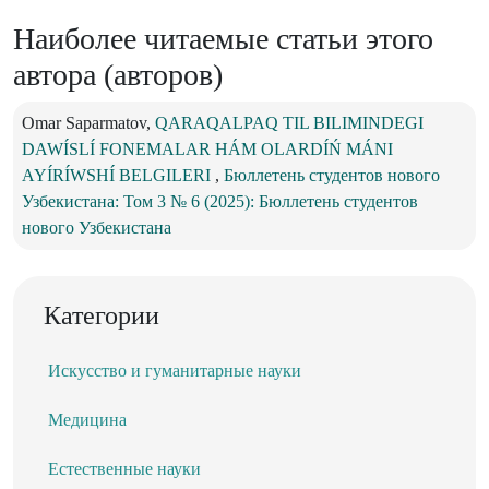
Наиболее читаемые статьи этого
автора (авторов)
Omar Saparmatov,
QARAQALPAQ TIL BILIMINDEGI
DAWÍSLÍ FONEMALAR HÁM OLARDÍŃ MÁNI
AYÍRÍWSHÍ BELGILERI
,
Бюллетень студентов нового
Узбекистана: Том 3 № 6 (2025): Бюллетень студентов
нового Узбекистана
Категории
Искусство и гуманитарные науки
Медицина
Естественные науки