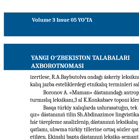
Volume 3 Issue 05 YO’TA
YANGI OʻZBEKISTON TALABALARI
AXBOROTNOMASI
izertlese, R.A.Baybutolva ondaǵı áskeriy leksi
kalıq jazba esteliklerdegi etnikalıq terminleri sal
Boronov A. «Maman» dástanındaǵı antropo
turmıslıq leksikanı,3 al K.Konkabaev toponi kler
Basqa túrkiy xalıqlarda ushırasatuǵın, tek
qız» dástanınıń tilin Sh.Abdinazimov lingvistikal
hár tárepleme analizlenip, dástanınıń leksikalıq 
qatlamı, ulıwma túrkiy tillerine ortaq sózler qa
etilgen. Ekinshi bapta dástannıń leksika-semanti