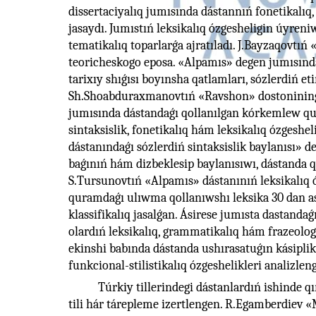
dissertaciyalıq jumısında dástannıń fonetikalıq, 
jasaydı. Jumıstıń leksikalıq ózgesheligin úyreni
tematikalıq toparlarǵa ajratıladı. J.Bayzaqovtı
teoricheskogo eposa. «Alpamıs» degen jumısınd
tarixıy shıǵısı boyınsha qatlamları, sózlerdiń et
Sh.Shoabduraxmanovtıń «Ravshon» dostonining ba
jumısında dástandaǵı qollanılgan kórkemlew qural
sintaksislik, fonetikalıq hám leksikalıq ózgeshe
dástanındaǵı sózlerdiń sintaksislik baylanısı» d
baǵınıń hám dizbeklesip baylanısıwı, dástanda qo
S.Tursunovtıń «Alpamıs» dástanınıń leksikalıq ó
quramdaǵı ulıwma qollanıwshı leksika 30 dan as
klassifikalıq jasalǵan. Ásirese jumısta dastandaǵ
olardıń leksikalıq, grammatikalıq hám frazeologi
ekinshi babında dástanda ushırasatuǵın kásiplik
funkcional-stilistikalıq ózgeshelikleri analizleng
Túrkiy tillerindegi dástanlardıń ishinde 
tili hár tárepleme izertlengen. R.Egamberdiev 