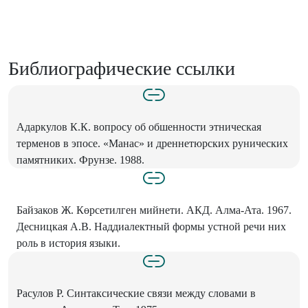
Библиографические ссылки
Адаркулов К.К. вопросу об обшенности этническая
терменов в эпосе. «Манас» и дреннетюрских рунических
памятниких. Фрунзе. 1988.
Байзаков Ж. Көрсетилген мийнети. АКД. Алма-Ата. 1967.
Десницкая А.В. Наддиалектный формы устной речи них
роль в история языки.
Расулов Р. Синтаксические связи между словами в