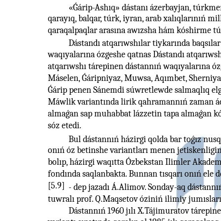
«Ǵárip-Ashıq» dástanı ázerbayjan, túrkmen
qarayıq, balqar, túrk, iyran, arab xalıqlarınıń mi
qaraqalpaqlar arasına awızsha hám kóshirme túr
Dástandı atqarıwshılar tiykarında baqsılar
waqıyalarına ózgeshe qatnas Dástandı atqarıwshıl
atqarıwshı tárepinen dástannıń waqıyalarına ózg
Máselen, Ǵáripniyaz, Muwsa, Aqımbet, Sherniyaz
Ǵárip penen Sánemdi súwretlewde salmaqlıq elge
Máwlik variantında lirik qahramannıń zaman áda
almaǵan sap muhabbat lázzetin tapa almaǵan kó
sóz etedi.
Bul dástannıń házirgi qolda bar toǵız nusq
onıń óz betinshe variantları menen jetiskenligin
bolıp, házirgi waqıtta Ózbekstan Ilimler Akadem
fondında saqlanbakta. Bunnan tısqarı onıń ele d
[5.9]
- dep jazadı Á.Alimov. Sonday-aq dástannı
tuwralı prof. Q.Maqsetov óziniń ilimiy jumıslar
Dástannıń 1960 jılı X.Tájimuratov tárepine