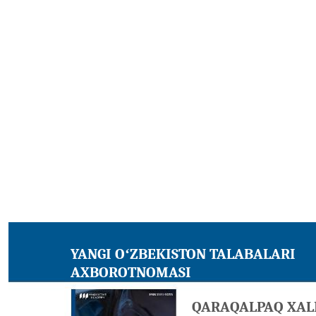
YANGI OʻZBEKISTON TALABALARI
AXBOROTNOMASI
QARAQALPAQ XALÍ