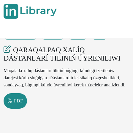
12-05-2025
12-15
25
8
QARAQALPAQ XALÍQ
DÁSTANLARÍ TILINIŃ ÚYRENILIWI
Maqalada xalıq dástanları tiliniń búgingi kúndegi izertleniw
dárejesi kórip shıǵılǵan. Dástanlardıń leksikalıq ózgeshelikleri,
sonday-aq, búgingi kúnde úyreniliwi kerek máseleler analizlendi.
PDF