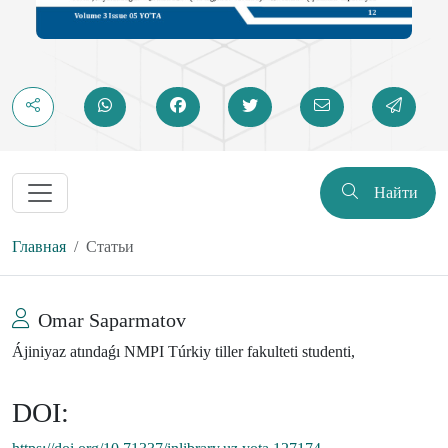
Найти
Главная
Статьи
Omar Saparmatov
Ájiniyaz atındaǵı NMPI Túrkiy tiller fakulteti studenti,
DOI: