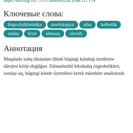
https://doi.org/10.71337/inlibrary.uz.yota.127174
Ключевые слова:
lingvofolkloristika
morfologiya
atlıq
kelbetlik
sanlıq
feyil
almasıq
ráwish.
Аннотация
Maqalada xalıq dástanları tiliniń búgingi kúndegi izertleniw
dárejesi kórip shıǵılǵan. Dástanlardıń leksikalıq ózgeshelikleri,
sonday-aq, búgingi kúnde úyreniliwi kerek máseleler analizlendi.