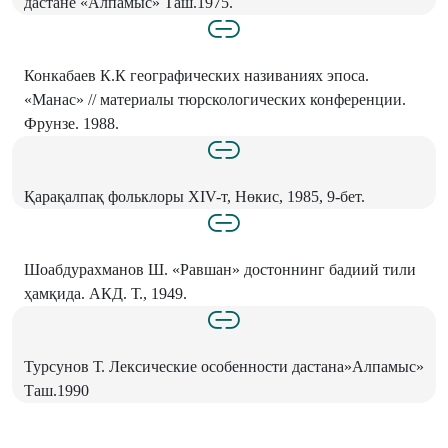
дастане «Алпамыс» Таш.1975.
Конкабаев К.К географических називаниях эпоса.
«Манас» // материалы тюрскологических конференции.
Фрунзе. 1988.
Қарақалпақ фольклоры XIV-т, Нөкис, 1985, 9-бет.
Шоабдурахманов Ш. «Равшан» достоннинг бадиий тили
ҳамқида. АКД. Т., 1949.
Турсунов Т. Лексические особенности дастана»Алпамыс»
Таш.1990