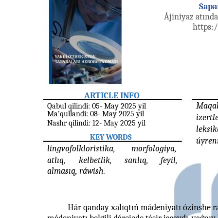
Sapa
Ájiniyaz atında
https:
ARTICLE INFO
Maqal
Qabul qilindi: 05- May 2025 yil
Ma’qullandi: 08- May 2025 yil
izertl
Nashr qilindi: 12- May 2025 yil
leksik
KEY WORDS
úyreni
lingvofolkloristika,
morfologiya,
atlıq,
kelbetlik,
sanlıq,
feyil,
almasıq, ráwish.
Hár qanday xalıqtıń mádeniyatı ózinshe r