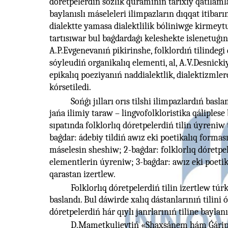
dóretpelerdin sózlik quramının tarixıy qatilam
baylanıslı máseleleri ilimpazların dıqqat itibarı
dialektte yamasa dialektlilik bóliniwge kirmey
tartısıwar bul baǵdardaǵı keleshekte islenetuǵın
A.P.Evgenevanıń pikirinshe, folklordıń tilindegi 
sóyleudiń organikalıq elementi, al, A.V.Desnick
epikalıq poeziyanıń naddialektlik, dialektizmler
kórsetiledi.
Sońǵı jılları orıs tilshi ilimpazlardıń bas
jańa ilimiy taraw – lingvofolkloristika qáliplese
sıpatında folklorlıq dóretpelerdiń tilin úyreniw
baǵdar: ádebiy tildiń awız eki poetikalıq forma
máselesin sheshiw; 2-baǵdar: folklorlıq dóretp
elementlerin úyreniw; 3-baǵdar: awız eki poetikal
qarastan izertlew.
Folklorlıq dóretpelerdiń tilin izertlew túr
baslandı. Bul dáwirde xalıq dástanlarınıń tilini 
dóretpelerdiń hár qıylı janrlarınıń tiline baylanıs
D.Mametkulievtiń «Shaxsánem hám Ǵárip» 