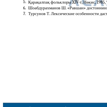
5.
Қарақалпақ фольклоры XIV-т, Нөкис, 1985, 
6.
Шоабдурахманов Ш. «Равшан» достоннинг б
7.
Турсунов Т. Лексические особенности да