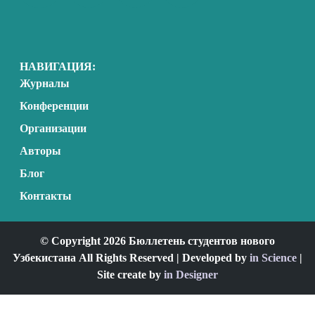
НАВИГАЦИЯ:
Журналы
Конференции
Организации
Авторы
Блог
Контакты
© Copyright 2026 Бюллетень студентов нового
Узбекистана All Rights Reserved | Developed by
in Science
|
Site create by
in Designer