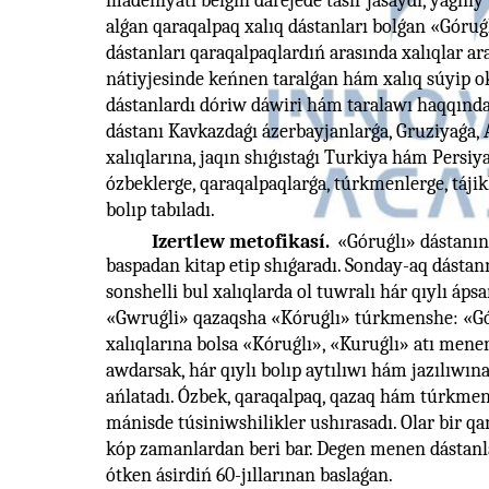
mádeniyatı belgili dárejede tásir jasaydı, yaǵnıy
alǵan qaraqalpaq xalıq dástanları bolǵan «Gór
dástanları qaraqalpaqlardıń arasında xalıqlar a
nátiyjesinde keńnen taralǵan hám xalıq súyip ok
dástanlardı dóriw dáwiri hám taralawı haqqında 
dástanı Kavkazdaǵı ázerbayjanlarǵa, Gruziyaǵa,
xalıqlarına, jaqın shıǵıstaǵı Turkiya hám Persiy
ózbeklerge, qaraqalpaqlarǵa, túrkmenlerge, táji
bolıp tabıladı.
Izertlew metofikasí.
«Góruǵlı» dástanını
baspadan kitap etip shıǵaradı. Sonday-aq dástan
sonshelli bul xalıqlarda ol tuwralı hár qıylı áp
«Gwruǵli» qazaqsha «Kóruǵlı» túrkmenshe: «Gó
xalıqlarına bolsa «Kóruǵlı», «Kuruǵlı» atı menen
awdarsak, hár qıylı bolıp aytılıwı hám jazılıw
ańlatadı. Ózbek, qaraqalpaq, qazaq hám túrkmen
mánisde túsiniwshilikler ushırasadı. Olar bir qa
kóp zamanlardan beri bar. Degen menen dástanla
ótken ásirdiń 60-jıllarınan baslaǵan.