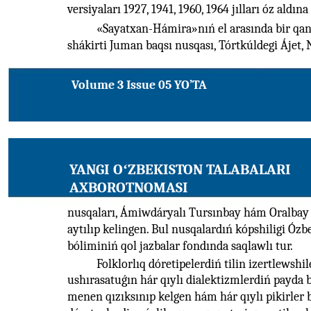
versiyaları 1927, 1941, 1960, 1964 jılları óz aldına
«Sayatxan-Hámira»nıń el arasında bir qan
shákirti Juman baqsı nusqası, Tórtkúldegi Áje
Volume 3 Issue 05 YO’TA
YANGI OʻZBEKISTON TALABALARI
AXBOROTNOMASI
nusqaları, Ámiwdáryalı Tursınbay hám Oralbay b
aytılıp kelingen. Bul nusqalardıń kópshiligi Óz
bóliminiń qol jazbalar fondında saqlawlı tur.
Folklorlıq dóretipelerdiń tilin izertlewshi
ushırasatuǵın hár qıylı dialektizmlerdiń payda 
menen qızıksınıp kelgen hám hár qıylı pikirler b