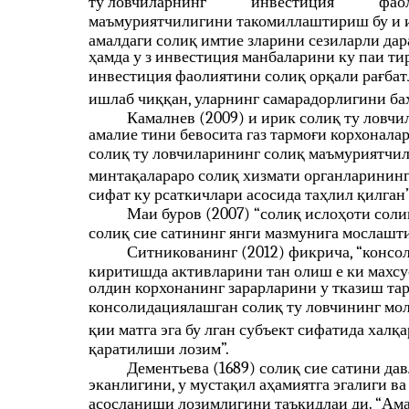
ту ловчиларнинг
инвестиция
фао
маъмуриятчилигини такомиллаштириш бу и ич
амалдаги солиқ имтие зларини сезиларли дар
ҳамда у з инвестиция манбаларини ку паи ти
инвестиция фаолиятини солиқ орқали рағба
ишлаб чиққан, уларнинг самарадорлигини ба
Камалнев (2009) и ирик солиқ ту ловч
амалие тини бевосита газ тармоғи корхоналар
солиқ ту ловчиларининг солиқ маъмуриятчил
минтақалараро солиқ хизмати органларининг
сифат ку рсаткичлари асосида таҳлил қилган”
Маи буров (2007) “солиқ ислоҳоти сол
солиқ сие сатининг янги мазмунига мослашти
Ситникованинг (2012) фикрича, “консо
киритишда активларини тан олиш е ки махсус
олдин корхонанинг зарарларини у тказиш та
консолидациялашган солиқ ту ловчининг мол
қии матга эга бу лган субъект сифатида хал
қаратилиши лозим”.
Дементьева (1689) солиқ сие сатини да
эканлигини, у мустақил аҳамиятга эгалиги в
асосланиши лозимлигини таъкидлаи ди. “Ама