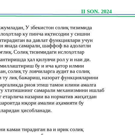
II SON. 2024
, жумладан, У збекистон солиқ тизимида
лоҳотлар ку пинча иқтисодии у сишни
нтирадиган ва давлат функциялари учун
н янада самарали, шаффоф ва адолатли
оғлиқ. Солиқ тизимидаги ислоҳотлар
нтиришда ҳал қилувчи рол у и наи ди.
омиллаштириш бу и ича қатор илмии
н, солиқ ту ловчиларга аудит ва солиқ
и ту лиқ бажариш, назорат функцияларини
биргаликда риоя этиш тамои илини амалга
 ту хтатишнинг самарали механизмини ишлаб
 етарлича назарии ва норматив жиҳатдан
шароитда юқори амалии аҳамияти бу
шларидан ҳисобланади.
ни камаи тирадиган ва и ирик солиқ