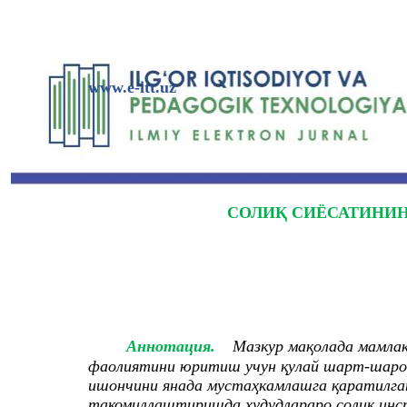
www.e-itt.uz
СОЛИҚ СИЁСАТИНИ
Aннотация.
Мазкур мақолада мамлак
фаолиятини юритиш учун қулай шарт-шарои
ишончини янада мустаҳкамлашга қаратилган
такомиллаштиришда ҳудудлараро солиқ инсп