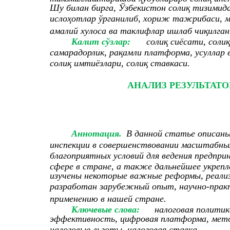
Шу билан бирга, Ўзбекистон солиқ тизимид
ислоҳотлар ўрганилиб, хориж тажрибаси, м
амалий хулоса ва таклифлар ишлаб чиқилган
Калит сўзлар:
солиқ сиёсати, соли
самарадорлик, рақамли платформа, усуллар
солиқ имтиёзлари, солиқ ставкаси.
АНАЛИЗ РЕЗУЛЬТАТ
Аннотация.
В данной статье описаны
инспекции в совершенствовании масштабных
благоприятных условий для ведения предпри
сфере в стране, а также дальнейшее укрепл
изучены некоторые важные реформы, реализ
разработан зарубежный опыт, научно-практ
применению в нашей стране.
Ключевые слова:
налоговая политик
эффективность, цифровая платформа, мето
налоговые льготы, налоговая ставка.