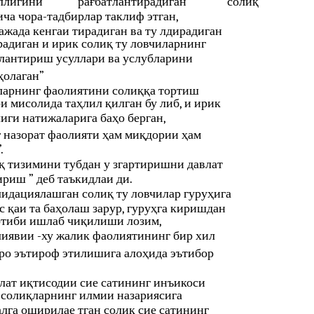
ллигини
рағбатлантирадиган
солиқ
а чора-тадбирлар таклиф этган,
ажада кенгаи тирадиган ва ту лдирадиган
радиган и ирик солиқ ту ловчиларнинг
тлантириш усуллари ва услубларини
ҳолаган”
иларнинг фаолиятини солиққа тортиш
и мисолида таҳлил қилган бу либ, и ирик
иги натижаларига баҳо берган,
 назорат фаолияти ҳам миқдории ҳам
.
иқ тизимини тубдан у згартиришни давлат
риш ” деб таъкидлаи ди.
лидациялашган солиқ ту ловчилар гуруҳига
 қаи та баҳолаш зарур, гуруҳга киришдан
ртиби ишлаб чиқилиши лозим,
иявии -ху жалик фаолиятининг бир хил
қаро эътироф этилишига алоҳида эътибор
влат иқтисодии сие сатининг инъикоси
а солиқларнинг илмии назариясига
лга оширилае тган солиқ сие сатининг