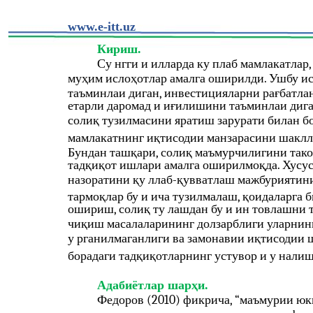
www.e-itt.uz
Кириш.
Су нгги и илларда ку плаб мамлакатлар
муҳим ислоҳотлар амалга оширилди. Ушбу ис
таъминлаи диган, инвестицияларни рағбатла
етарли даромад и иғилишини таъминлаи дига
солиқ тузилмасини яратиш зарурати билан б
мамлакатнинг иқтисодии манзарасини шаклла
Бундан ташқари, солиқ маъмурчилигини так
тадқиқот ишлари амалга оширилмоқда. Хусуса
назоратини қу ллаб-қувватлаш мажбуриятин
тармоқлар бу и ича тузилмалаш, қоидаларга 
ошириш, солиқ ту лашдан бу и ин товлашни
чиқиш масалаларининг долзарблиги уларнинг
у рганилмаганлиги ва замонавии иқтисодии 
борадаги тадқиқотларнинг устувор и у нали
Адабиётлар шарҳи.
Федоров (2010) фикрича, “маъмурии юк