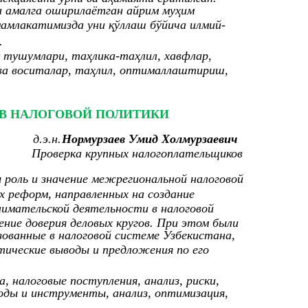
а амалга оширилаётган айрим муҳим
амлакатимизда уни қўллаш бўйича илмий-
.
қ тушумлари, таҳлика-таҳлил, хавфлар,
 ва воситалар, таҳлил, оптималлаштириш,
ОВ НАЛОГОВОЙ ПОЛИТИКИ
д.э.н.
Нормурзаев Умид Холмурзаевич
Проверка крупных налогоплательщиков
 роль и значение межрегиональной налоговой
 реформ, направленных на создание
нимательской деятельности в налоговой
ение доверия деловых кругов. При этом были
ованные в налоговой системе Узбекистана,
ические выводы и предложения по его
а, налоговые поступления, анализ, риски,
ды и инструменты, анализ, оптимизация,