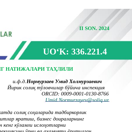
II SON. 2024
UOʻK: 336.221.4
НГ НАТИЖАЛАРИ ТАҲЛИЛИ
и.ф.д.
Нормурзаев Умид Холмурзаевич
Йирик солиқ тўловчилар бўйича инспекция
ORCID: 0009-0001-0130-8766
Umid.Normurzayev@soliq.uz
атда солиқ соҳаларида тадбиркорлик
тлар яратиш, бизнес доираларнинг
 кенг кўламли ислоҳотларни
екциясини ўрни ва аҳамияти ёритилган.