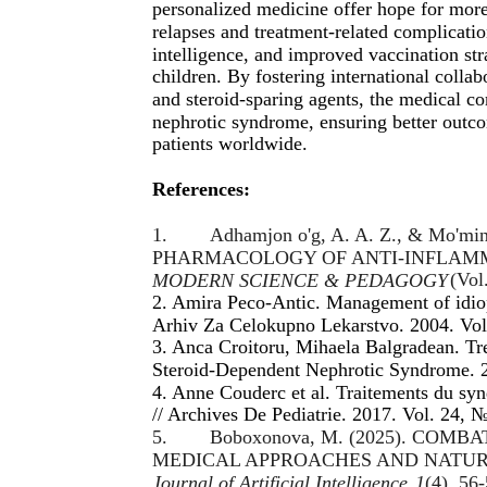
personalized medicine offer hope for more
relapses and treatment-related complication
intelligence, and improved vaccination stra
children. By fostering international collab
and steroid-sparing agents, the medical 
nephrotic syndrome, ensuring better outco
patients worldwide.
References:
1.
Adhamjon o'g, A. A. Z., & Mo'mi
PHARMACOLOGY OF ANTI-INFLAMM
(Vol
MODERN SCIENCE & PEDAGOGY
2. Amira Peco-Antic. Management of idiop
Arhiv Za Celokupno Lekarstvo. 2004. Vol
3. Anca Croitoru, Mihaela Balgradean. Tre
Steroid-Dependent Nephrotic Syndrome. 2
4. Anne Couderc et al. Traitements du sy
// Archives De Pediatrie. 2017. Vol. 24, 
5.
Boboxonova, M. (2025). CO
MEDICAL APPROACHES AND NATU
Journal of Artificial Intelligence
,
1
(4), 56-