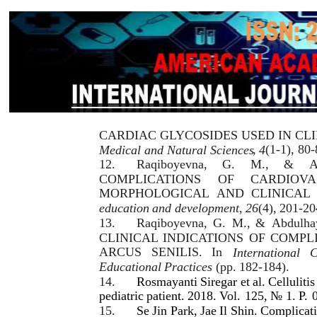
CARDIAC GLYCOSIDES USED IN CLI
,
(1-1), 80-
Medical and Natural Sciences
4
12.
Raqiboyevna,
G.
M.,
&
A
COMPLICATIONS
OF
CARDIOVA
MORPHOLOGICAL
AND
CLINICAL
education
and
development
,
26
(4),
201-20
13.
Raqiboyevna,
G.
M.,
&
Abdulha
CLINICAL
INDICATIONS
OF
COMPL
ARCUS
SENILIS.
In
International
C
Educational
Practices
(pp.
182-184).
14.
Rosmayanti
Siregar
et
al.
Cellulitis
pediatric
patient.
2018.
Vol.
125,
№
1.
P.
15.
Se
Jin
Park,
Jae
Il
Shin.
Complicat