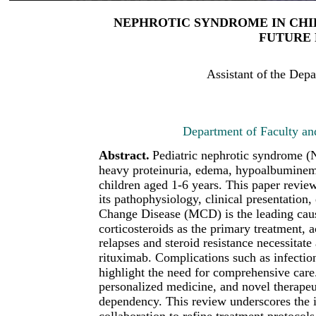
NEPHROTIC SYNDROME IN CH
FUTURE 
Assistant
of
the
Depa
Department of Faculty an
Abstract.
Pediatric nephrotic syndrome (N
heavy proteinuria, edema, hypoalbuminemi
children aged 1-6 years. This paper revie
its pathophysiology, clinical presentatio
Change Disease (MCD) is the leading caus
corticosteroids as the primary treatment,
relapses and steroid resistance necessitate 
rituximab. Complications such as infecti
highlight the need for comprehensive care.
personalized medicine, and novel therapeu
dependency. This review underscores the 
collaboration to refine treatment protocols