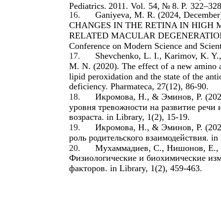
Pediatrics.
2011.
Vol.
54,
№
8.
P.
322–328
16.
Ganiyeva, M. R. (2024, Dece
CHANGES IN THE RETINA IN HIGH 
RELATED MACULAR DEGENERATION OF
Conference on Modern Science and Scienti
17.
Shevchenko, L. I., Karimov, K. Y.
M. N. (2020). The effect of a new amino a
lipid peroxidation and the state of the an
deficiency. Pharmateca, 27(12), 86-90.
18.
Икромова, Н., & Эминов, Р. (20
уровня тревожности на развитие речи
возраста. in Library, 1(2), 15-19.
19.
Икромова, Н., & Эминов, Р. (202
роль родительского взаимодействия. in L
20.
Мухаммадиев, С., Нишонов, Е., 
Физиологические и биохимические изм
факторов. in Library, 1(2), 459-463.