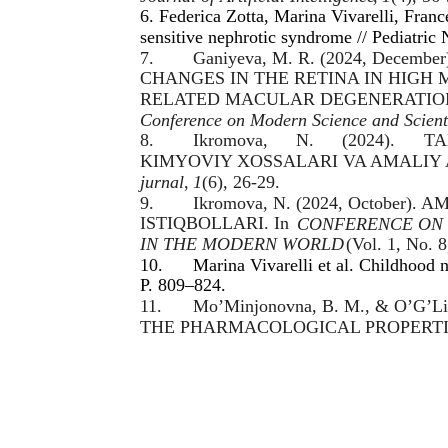
6. Federica Zotta, Marina Vivarelli, Fran
sensitive nephrotic syndrome // Pediatric
7.
Ganiyeva, M. R. (2024, Dece
CHANGES IN THE RETINA IN HIGH 
RELATED MACULAR DEGENERATION 
Conference on Modern Science and Scienti
8.
Ikromova,
N.
(2024).
TA
KIMYOVIY XOSSALARI VA AMALIY 
jurnal
,
1
(6), 26-29.
9.
Ikromova, N. (2024, October)
ISTIQBOLLARI. In
CONFERENCE ON 
IN THE MODERN WORLD
(Vol. 1, No. 8
10.
Marina Vivarelli et al. Childhood 
P. 809–824.
11.
Mo’Minjonovna, B. M., & O’G’L
THE PHARMACOLOGICAL PROPERTIE