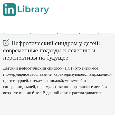
01-07-2025
314-319
142
42
Нефротический синдром у детей:
современные подходы к лечению и
перспективы на будущее
Детский нефротический синдром (НС) - это значимое
гломерулярное заболевание, характеризующееся выраженной
протеинурией, отеками, гипоальбуминемией и
гиперлипидемией, преимущественно поражающее детей в
возрасте от 1 до 6 лет. В данной статье рассматривается
современное понимание НС с акцентом на его
патофизиологию, клиническую картину, диагностику и
стратегии лечения. Болезнь минимальных изменений (БМИ)