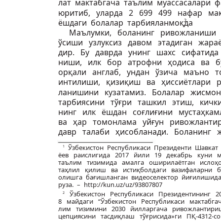
лат мактабгача таълим муассасалари 
юритиб, уларда 2 699 499 нафар ма
ёшдаги болалар тарбияланмоқда
2
.
Маълумки, боланинг ривожланиши
ўсиши узлуксиз давом этадиган жараё
дир. Бу даврда унинг шахс сифатида
ниши, илк бор атрофни ҳодиса ва 
орқали англаб, ундан ўзича маъно 
интилиши, қизиқиш ва ҳиссиётлари р
ланишини кузатамиз. Болалар жисмо
тарбиясини тўғри ташкил этиш, кички
нинг илк ёшдан соғлиғини мустаҳка
ва ҳар томонлама уйғун ривожлант
давр талаби ҳисобланади. Боланинг 
Ўзбекистон Республикаси Президенти Шавкат
1
ёев раислигида 2017 йили 19 декабрь куни 
таълим тизимида амалга оширилаётган ислоҳ
таҳлил қилиш ва истиқболдаги вазифаларни 
олишга бағишланган видеоселектор йиғилишида
руза. – http://kun.uz/uz/93807807
Ўзбекистон Республикаси Президентининг 
2
8 майдаги “Ўзбекистон Республикаси мактабгач
лим тизимини 2030 йилларгача ривожлантири
цепциясини тасдиқлаш тўғрисида»ги ПҚ-4312-с