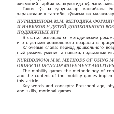
жисмоний тарбия машғулотида қўлланиладиг
Таянч сўз ва тушунчалар: мактабгача 
ҳаракатланиш тартиби, кўникма ва малакалар
НУРИДДИНОВА М.М. МЕТОДИКА ФОРМИ
И НАВЫКОВ У ДЕТЕЙ ДОШКОЛЬНОГО ВОЗ
ПОДВИЖНЫХ ИГР
В статье освещаются методические реко
игр с детьми дошкольного возраста в проце
Ключевые слова: период дошкольного возр
ный режим, умения и навыки, подвижные иг
NURIDDINOVA M.M. METHODS OF USING M
ORDER TO DEVELOP MOVEMENT ABILITIES
The mobility games the methodology of con
and the content of the mobility games implemen
this article.
Key words and concepts: Preschool age, phy
and skills, motional games.