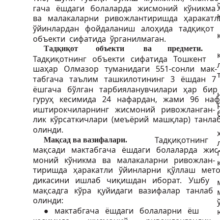
гача ёшдаги болаларда жисмоний кўникма
ва малакаларни ривожлантиришда ҳаракат
ўйинлардан фойдаланиш алоҳида тадқиқот
объекти сифатида ўрганилмаган.
Тадқиқот
объекти
ва
предмети.
Тадқиқотнинг объекти сифатида Тошкент
шаҳар Олмазор туманидаги 551-сонли мак-
табгача таълим ташкилотининг 3 ёшдан 7
ёшгача бўлган тарбияланувчилари ҳар би
гуруҳ кесимида 24 нафардан, жами 96 на
иштирокчиларнинг жисмоний ривожланган-
лик кўрсаткичлари (меъёрий машқлар) танл
олинди.
Тадқиқотнинг
Мақсад ва вазифалари.
мақсади мактабгача ёшдаги болаларда жис
моний кўникма ва малакаларни ривожлан-
тиришда ҳаракатли ўйинларни қўллаш мето
дикасини ишлаб чиқишдан иборат.
Ушбу
мақсадга кўра қуйидаги вазифалар танлаб
олинди:
● мактабгача ёшдаги болаларни ёш