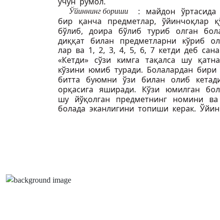
учун рўмол.
: майдон ўртасида
Ўйиннинг бориши
бир қанча предметлар, ўйинчоқлар 
бўлиб, доира бўлиб туриб олган бо
диққат билан предметларни кўриб ол
лар ва 1, 2, 3, 4, 5, 6, 7 кетди деб са
«Кетди» сўзи кимга тақалса шу қат
кўзини юмиб туради. Болалардан бири
битта буюмни ўзи билан олиб кета
орқасига яширади. Кўзи юмилган бо
шу йўқолган предметнинг номини в
болада эканлигини топиши керак. Ўйин