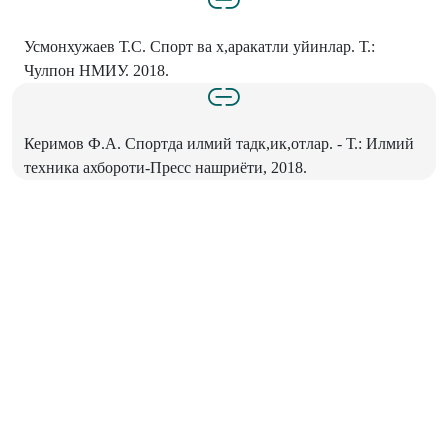
Усмонхужаев Т.С. Спорт ва х,аракатли уйинлар. Т.:
Чулпон НМИУ. 2018.
Керимов Ф.А. Спортда илмий тадк,ик,отлар. - Т.: Илмий
техника ахбороти-Пресс нашриёти, 2018.