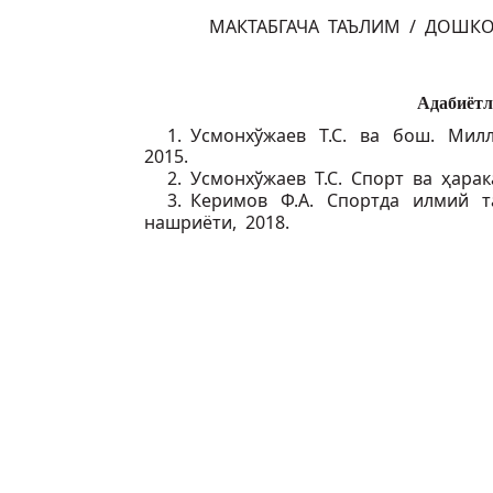
МАКТАБГАЧА ТАЪЛИМ / ДОШК
Адабиётл
1. Усмонхўжаев Т.С. ва бош. Мил
2015.
2. Усмонхўжаев Т.С. Спорт ва ҳарак
3. Керимов Ф.А. Спортда илмий т
нашриёти, 2018.