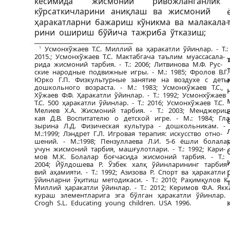
кесимида
жисмоний
ривожланганлик
кўрсаткичларини аниқлаш ва жисмоний
ҳаракатларни бажариш кўникма ва малакала-
рини ошириш бўйича тажриба ўтказиш;
Усмонхўжаев Т.С. Миллий ва ҳаракатли ўйинлар. - Т.
1
2015.; Усмонхўжаев Т.С. Мактабгача таълим муассасала-
рида жисмоний тарбия. - Т.: 2006; Литвинова М.Ф. Рус-
ские народные подвижные игры. - М.: 1985; Фролов В.Г
Юрко Г.П. Физкультурные занятие на воздухе с дет
дошкольного возраста. - М.: 1983; Усмонхўжаев Т.С.,
Хўжаев Ф.Ф. Ҳаракатли ўйинлар. - Т.: 1992; Усмонхўжаев
Т.С. 500 ҳаракатли ўйинлар. - Т.: 2016; Усмонхўжаев Т.С.
Мелиев Х.А. Жисмоний тарбия. - Т.: 2003; Менджериц
кая Д.В. Воспитателю о детской игре. - М.: 1984; Гла
зырина Л.Д. Физическая культура - дошкольникам. -
М.:1999; Лэндрет Г.Л. Игровая терапия: искусство отно-
шений. - М.:1998; Пензуллаева Л.И. 5-6 ёшли болал
учун жисмоний тарбия, машғулотлари. - Т.: 1992; Кари-
мов М.К. Болалар боғчасида жисмоний тарбия. - Т.:
2004; Йўлдошева Р. Ўзбек халқ ўйинларининг тарбия-
вий аҳамияти. - Т.: 1992; Азизова Р. Спорт ва ҳаракатли
ўйинларни ўқитиш методикаси. - Т.: 2010; Раҳимқулов К
Миллий ҳаракатли ўйинлар. - Т.: 2012; Керимов Ф.А. Як
кураш элементларига эга бўлган ҳаракатли ўйинлар.
Crogh S.L. Educating young children. USA 1996.