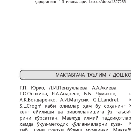
қарорининг 1-3 иловалари. Lex.uz/docs/4327235
МАКТАБГАЧА ТАЪЛИМ / ДОШК
Г.П. Юрко, Л.И.Пензуллаева, A.А.Aкиевa,
Г.O.Oсокина, Я.A.Aндреев, Б.Б. Чумаков,
А.К.Бондаренко, А.И.Матусик, G.L.Landret;
S.L.Crogh
каби олимлар ҳам бу соҳанинг
1
кенг ёйилиши ва ривожланишига ўз таъси-
рини кўрсатган. Мавжуд илмий тадқиқотла
ҳамда ўқув-методик қўлланмаларни куза-
тиб, шуни гувоҳи бўлиш мумкинки, Мактаб