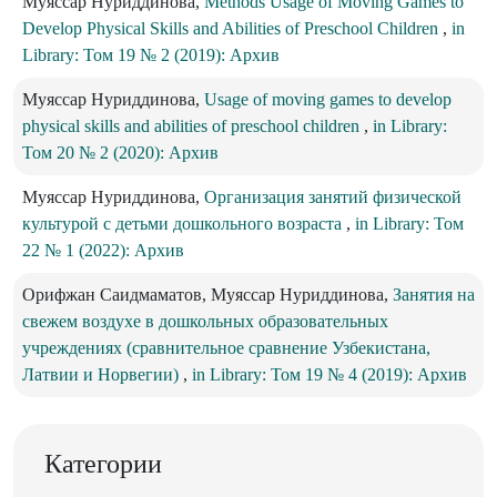
Муяссар Нуриддинова,
Methods Usage of Moving Games to
Develop Physical Skills and Abilities of Preschool Children
,
in
Library: Том 19 № 2 (2019): Архив
Муяссар Нуриддинова,
Usage of moving games to develop
physical skills and abilities of preschool children
,
in Library:
Том 20 № 2 (2020): Архив
Муяссар Нуриддинова,
Организация занятий физической
культурой с детьми дошкольного возраста
,
in Library: Том
22 № 1 (2022): Архив
Орифжан Саидмаматов, Муяссар Нуриддинова,
Занятия на
свежем воздухе в дошкольных образовательных
учреждениях (сравнительное сравнение Узбекистана,
Латвии и Норвегии)
,
in Library: Том 19 № 4 (2019): Архив
Категории