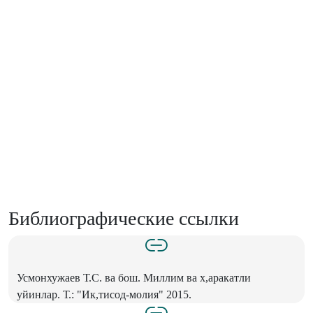
Библиографические ссылки
Усмонхужаев Т.С. ва бош. Миллим ва х,аракатли
уйинлар. Т.: "Ик,тисод-молия" 2015.