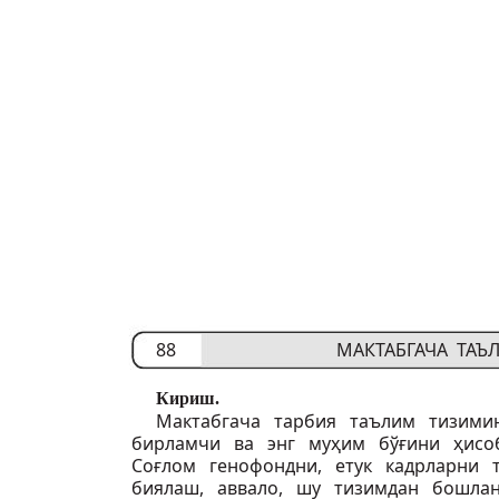
88
МАКТАБГАЧА ТА
Кириш.
Мактабгача тарбия таълим тизим
бирламчи ва энг муҳим бўғини ҳисо
Соғлом генофондни, етук кадрларни т
биялаш, аввало, шу тизимдан бошла