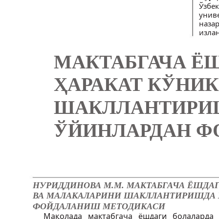
Ўзбе
унив
наза
изла
МАКТАБГАЧА Ё
ҲАРАКАТ КЎНИ
ШАКЛЛАНТИРИШ
ЎЙИНЛАРДАН Ф
НУРИДДИНОВА М.М. МАКТАБГАЧА ЁШДАГ
ВА МАЛАКАЛАРИНИ ШАКЛЛАНТИРИШДА 
ФОЙДАЛАНИШ МЕТОДИКАСИ
Мақолада мактабгача ёшдаги болаларда