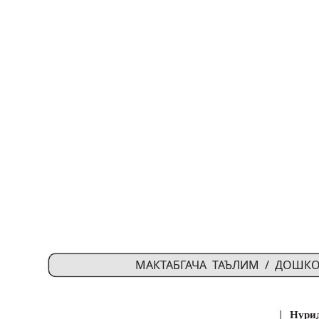
МАКТАБГАЧА ТАЪЛИМ / ДОШК
Нури