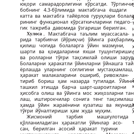
юқори самарадорлигини кўрсатди. Тўртинч
бобнинг 4.3-бўлимида мактабгача ёшдаги
катта ва мактабга тайёрлов гуруҳлари болала
рининг функционал кўрсаткичларини педаго-
гик тажриба давомида ўзгариши берилган.
. Мактабгача таълим муассасала-
Хулоса
рида тарбиячи (йўриқчи) ўйинга раҳбарли
қилиш чоғида болаларга ўйин мазмуни,
шарти ва қоидаларини яхши тушунтириши
ва ролларни тўғри тақсимлай олиши зару
Болаларни ҳаракатли ўйинларни ўйнашга тай
ёрлашда уларнинг соғлигини мустаҳкамлаш
ҳаракат малакаларини ошириб, ривожлан-
тириб бориш ҳам назарда тутилади. Ўйин
ташкил этишда барча шарт-шароитларни
ҳисобга олиш ва ўйинга мос жиҳозларни тан
лаш, иштирокчилар сонига тенг тақсимла
ҳамда ўйин жараёнини кузатиш ва якунид
тўғри йўналтириши ҳам жуда муҳим.
Жисмоний
тарбия
машғулотида
қўлланиладиган ҳаракатли ўйинлар асо-
сан, берилган асосий ҳаракат турини