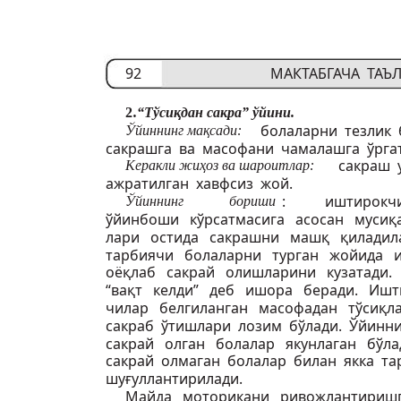
92
МАКТАБГАЧА ТА
2
.“Тўсиқдан сакра” ўйини.
болаларни тезлик
Ўйиннинг мақсади:
сакрашга ва масофани чамалашга ўрга
сакраш 
Керакли жиҳоз ва шароитлар:
ажратилган хавфсиз жой.
:
иштирокч
Ўйиннинг
бориши
ўйинбоши кўрсатмасига асосан мусиқ
лари остида сакрашни машқ қиладил
тарбиячи болаларни турган жойида 
оёқлаб сакрай олишларини кузатади.
“вақт келди” деб ишора беради. Ишт
чилар белгиланган масофадан тўсиқл
сакраб ўтишлари лозим бўлади. Ўйин
сакрай олган болалар якунлаган бўл
сакрай олмаган болалар билан якка т
шуғуллантирилади.
Майда моторикани ривожлантириш