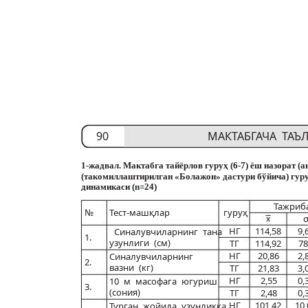
90
МАКТАБГАЧА ТА
1-жадвал. Мактабга тайёрлов гуруҳ (6-7) ёш назорат (
(такомиллаштирилган «Болажон» дастури бўйича) гур
динамикаси (n=24)
Тажриб
№
Тест-машқлар
гуруҳ
НГ
114,58
9,
Синалувчиларнинг тана
1.
узунлиги (см)
ТГ
114,92
78
НГ
20,86
2,
Синалувчиларнинг
2.
вазни (кг)
ТГ
21,83
3,
НГ
2,55
0,
10 м масофага югуриш
3.
(сония)
ТГ
2,48
0,
НГ
101,42
10,
Турган жойида узунликка