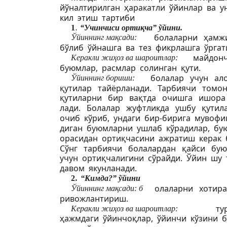
йўналтирилган ҳаракатли ўйинлар ва у
кил этиш тартиби
1
.
“Учинчиси ортиқча” ўйини.
болаларни ҳамж
Ўйиннинг мақсади:
бўлиб ўйнашга ва тез фикрлашга ўргат
майдон
Керакли жиҳоз ва шароитлар:
буюмлар, расмлар солинган қути.
болалар учун ал
Ўйиннинг бориши:
қутилар тайёрланади. Тарбиячи томо
қутиларни бир вақтда очишга ишора
лади. Болалар жуфтликда ушбу қути
очиб кўриб, ундаги бир-бирига мувофи
диган буюмларни ушлаб кўрадилар, б
орасидан ортиқчасини ажратиш керак 
Сўнг тарбиячи болалардан қайси б
учун ортиқчалигини сўрайди. Ўйин шу
давом якунланади.
2
.
“Кимда?” ўйини
олаларни хотир
Ўйиннинг мақсади: б
ривожлантириш.
ту
Керакли жиҳоз ва шароитлар:
ҳажмдаги ўйинчоқлар, ўйинчи кўзини