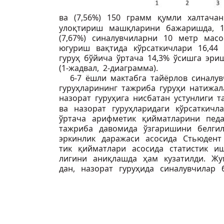
ва (7,56%) 150 грамм қумли халтача
улоқтириш машқларини бажаришда, 1
(7,67%) синалувчиларни 10 метр мас
югуриш вақтида кўрсаткичлари 16,44 
гуруҳ бўйича ўртача 14,3% ўсишга эр
(1-жадвал, 2-диаграмма).
6-7 ёшли мактабга тайёрлов синалу
гуруҳларининг тажриба гуруҳи натижа
назорат гуруҳига нисбатан устунлиги 
ва назорат гуруҳларидаги кўрсаткичл
ўртача арифметик қийматларини пед
тажриба давомида ўзгаришини белги
эркинлик даражаси асосида Стьюдент
тик қийматлари асосида статистик и
лигини аниқлашда ҳам кузатилди. Жу
дан, назорат гуруҳида синалувчилар