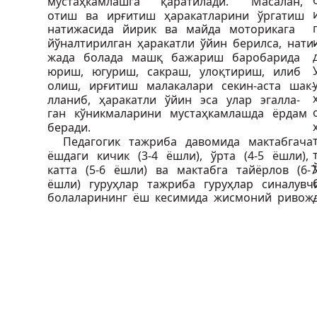
мустаҳкамлашга
қаратилади.
Масалан,
отиш ва ирғитиш ҳаракатларини ўргатиш
натижасида йирик ва майда моторикага
йўналтирилган ҳаракатли ўйин берилса, нати-
жада болада машқ бажариш баробарида
юриш, югуриш, сакраш, улоқтириш, илиб
олиш, ирғитиш малакалари секин-аста шак-
лланиб, ҳаракатли ўйин эса улар эгалла-
ган кўникмаларини мустаҳкамлашда ёрдам
беради.
Педагогик тажриба давомида мактабгач
ёшдаги кичик (3-4 ёшли), ўрта (4-5 ёшли),
катта (5-6 ёшли) ва мактабга тайёрлов (6-
ёшли) гуруҳлар тажриба гуруҳлар синалув
болаларининг ёш кесимида жисмоний ривож-