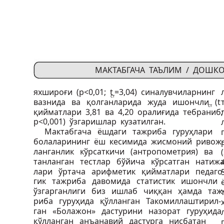
МАКТАБГАЧА ТАЪЛИМ / ДОШК
яхшироғи (р<0,01; t
=3,04) синалувчиларнинг
ст
вазнида ва қолганларида жуда ишончли (t
ст
қийматлари 3,81 ва 4,20 оралиғида тебраниб
р<0,001) ўзгаришлар кузатилган.
Мактабгача ёшдаги тажриба гуруҳлари
болаларининг ёш кесимида жисмоний ривож-
ланганлик кўрсаткичи (антропометрия) ва
танланган тестлар бўйича кўрсатган натижа
лари ўртача арифметик қийматлари педаго
гик тажриба давомида статистик ишончли
ўзгарганлиги биз ишлаб чиққан ҳамда таж
риба гуруҳида қўлланган Такомиллаштирил-
ган «Болажон» дастурини назорат гуруҳид
қўлланган анъанавий дастурга нисбатан