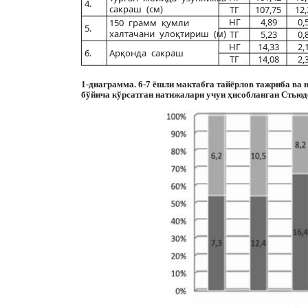
4.
сакраш (см)
ТГ
107,75
12,
НГ
4,89
0,
150 грамм қумли
5.
халтачани улоқтириш (м)
ТГ
5,23
0,
НГ
14,33
2,
6.
Арқонда сакраш
ТГ
14,08
2,
1-диаграмма. 6-7 ёшли мактабга тайёрлов тажриба ва
бўйича кўрсатган натижалари учун ҳисобланган Стьюд