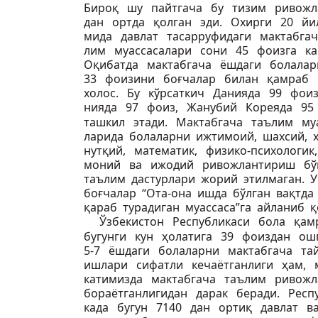
Бироқ шу пайтгача бу тизим ривожл
дан ортда қолган эди. Охирги 20 йи
мида давлат тасарруфидаги мактабгач
лим муассасалари сони 45 фоизга к
Оқибатда мактабгача ёшдаги болала
33 фоизини боғчалар билан қамраб 
холос. Бу кўрсаткич Данияда 99 фоиз
нияда 97 фоиз, Жанубий Кореяда 9
ташкил этади. Мактабгача таълим муа
ларида болаларни ижтимоий, шахсий, 
нутқий, математик, физико-психологик
моний ва ижодий ривожлантириш б
таълим дастурлари жорий этилмаган. 
боғчалар “Ота-она ишда бўлган вақтда
қараб турадиган муассаса”га айланиб қ
Ўзбекистон Республикаси бола қа
бугунги кун ҳолатига 39 фоиздан ош
5-7 ёшдаги болаларни мактабгача т
ишлари сифатли кечаётганлиги ҳам, 
катимизда мактабгача таълим ривож
бораётганлигидан дарак беради. Респ
када бугун 7140 дан ортиқ давлат ва