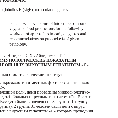
S PANDEMIC
noglobulins E (sIgE), molecular diagnosis
patients with symptoms of intolerance on some
vegetable food productions for the following
work-out of approaches in early diagnosis and
recommendations on prophylaxis of given
pathology.
.Р., Назирова.С.Х., Абдиримова Г.И.
ММУНОЛОГИЧЕСКИЕ ПОКАЗАТЕЛИ
 БОЛЬНЫХ ВИРУСНЫМ ГЕПАТИТОМ «С»
нный стоматологический институт
микроэкологии и местных факторов защиты поло-
С».
вленной цели, нами проведены микробиологиче-
1 детей больных вирусным гепатитом «С». Все эти
 Все дети были разделены на 3 группы: 1-группу
руппа); 2-группа 31 человек были дети с вирус-
детей с вирусным гепатитом «С» которым проводили