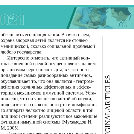
обеспечить его процветания. В связи с чем,
охрана здоровья детей является не столько
медицинской, сколько социальной проблемой
любого государства.
Интересно отметить, что активный кон-
такт с внешней средой осуществляется нашим
организмом через полость рта, в частности
попадание самых разнообразных антигенов,
TICLES
обуславливает то, что она является «театром»
действия различных аффекторных и эффек-
торных механизмов иммунной системы. Уста-
новлено, что на уровне слизистой оболочки,
AR
подслизистого слоя полости рта и лимфоидно-
го аппарата челюстно-лицевой области в той
ORIGINAL
или иной степени реализуются все важнейшие
функции иммунной системы (Мухамедов И.
М, 2005).
Исходя из вышеизложенных мы поставили