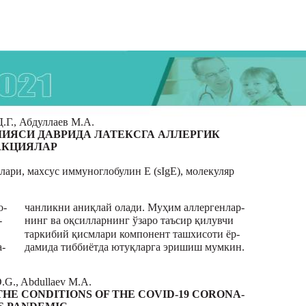
.Г., Абдуллаев М.А.
МИЯСИ ДАВРИДА ЛАТЕКСГА АЛЛЕРГИК
АКЦИЯЛАР
отлари, махсус иммуноглобулин Е (sIgE), молекуляр
о-
чанликни аниқлай олади. Муҳим аллергенлар-
-
нинг ва оқсилларнинг ўзаро таъсир қилувчи
таркибий қисмлари компонент ташхисоти ёр-
а-
дамида тиббиётда ютуқларга эришиш мумкин.
.G., Abdullaev M.A.
THE CONDITIONS OF THE COVID-19 CORONA-