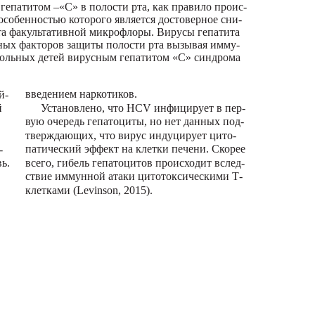
гепатитом –«С» в полости рта, как правило проис-
особенностью которого является достоверное сни-
та факультативной микрофлоры. Вирусы гепатита
тных факторов защиты полости рта вызывая имму-
 больных детей вирусным гепатитом «С» синдрома
введением наркотиков.
й-
й
Установлено, что НCV инфицирует в пер-
вую очередь гепатоциты, но нет данных под-
.
тверждающих, что вирус индуцирует цито-
патический эффект на клетки печени. Скорее
-
ь.
всего, гибель гепатоцитов происходит вслед-
ствие иммунной атаки цитотоксическими Т-
клетками (Levinson, 2015).