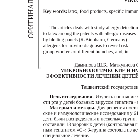
ОРИГИНАЛЬНЫЕ СТ
VIRU
Key words:
latex, food products, specific immu
The articles deals with study allergy detection
to latex among the patents with allergic diseases
by blotting panels (R-Biopharm, Germany)
allergens for in-vitro diagnosis to reveal risk
group workers of different branches, and, in
Даминова Ш.Б., Маткулиева С
МИКРОБИОЛОГИЧЕСКИЕ И И
ЭФФЕКТИВНОСТИ ЛЕЧЕНИИ ДЕТЕЙ
Ташкентский государстве
Цель исследования.
Изучить состояние 
сти рта у детей больных вирусом гепатита «
Материал и методы.
Для решения поста
ские и иммунологические исследования у 6
дети были распределены в несколько групп.
составили 18 здоровых детей (контрольная г
ным гепатитом «С»; 3-группа состояла из 
специальное лечение.