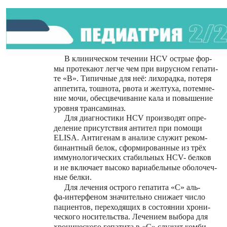
В клиническом течении HCV острые фор-
мы протекают легче чем при вирусном гепати-
те «В». Типичные для неё: лихорадка, потеря
аппетита, тошнота, рвота и желтуха, потемне-
ние мочи, обесцвечивание кала и повышение
уровня трансаминаз.
Для диагностики HCV производят опре-
деление присутствия антител при помощи
ELISA. Антигенам в анализе служит реком-
бинантный белок, сформированные из трёх
иммунологических стабильных HCV- белков
и не включает высоко вариабельные оболочеч-
ные белки.
Для лечения острого гепатита «С» аль-
фа-интерфеном значительно снижает число
пациентов, переходящих в состоянии хрони-
ческого носительства. Лечением выбора для
хронического гепатита в «С» служит комби-