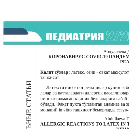
Абдуллаева Д
КОРОНАВИРУС COVID-19 ПАНДЕ
РЕ
Калит сўзлар
: латекс, озиқ - овқат маҳсул
ташхисот
АТЬИ
Латексга нисбатан реакциялар кўпинча б
лалар ва катталардаги аллергик касалликлар
нинг исталмаган клиник белгиларига сабаб
бўлади. Фақат пухта тўпланган анамнез ва з
монавий in vitro ташхисот беморларда сезув-
Abdullaeva D
ALLERGIC REACTIONS TO LATEX IN 