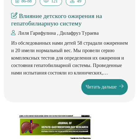
86-88
121
49
Влияние детского ожирения на
гепатобилиарную систему
Лиля Гарифулина , Дилафруз Tураева
Из обследованных нами детей 58 страдали ожирением
и 20 имели нормальный вес. Мы провели серию
комплексных тестов для определения их ожирения и
состояния гепатобилиарной системы. Проведенные
нами испытания состояли из клинических,
лабораторных и инструментальных исследований. В
Читать дальше
этом случае мы провели ряд биохимических анализов,
определение углеводов и липидов в сыворотке крови,
ультразвуковое исследование гепатобилиарной
системы. Исследования показали, что у большинства
детей с ожирением наблюдается неалкогольная
жировая болезнь печени и увеличение печеночных
ферментов на одну треть, а также изменения