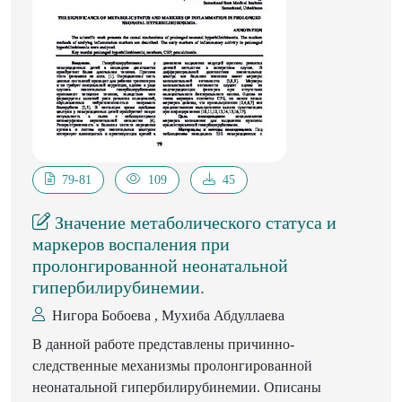
почек и скорость клубочковой фильтрации.
79-81
109
45
Значение метаболического статуса и
маркеров воспаления при
пролонгированной неонатальной
гипербилирубинемии.
Нигора Бобоева , Мухиба Абдуллаева
В данной работе представлены причинно-
следственные механизмы пролонгированной
неонатальной гипербилирубинемии. Описаны