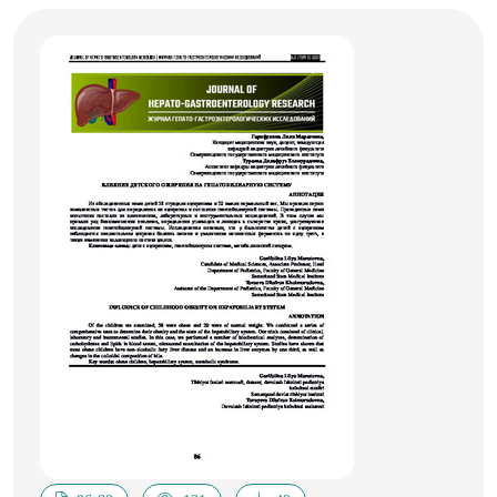
артериальной гипертензии, необходимо обращать
внимание на каждый факт повышенного
артериального давления в детском возрасте и
проводить своевременное лечение. В статье
рассматривается артериальная гипертензия у
подростков с ожирением. Комплексно обследовано 54
ребенка в возрасте от 14 до 17 лет. Проверяли
показатели жирового и углеводного обмена, суточное
мониторирование артериального давления, состояние
сосудистой стенки. Результаты показали, что при
развитии артериальной гипертензии у подростков с
ожирением отмечается увеличение стандартного
отклонения ТМИ в 2 раза, нарушение
холестеринового обмена, гиперинсулинемия,
повышение индекса НОМА, а также
гиперсимпатические изменения суточного
артериального давления.