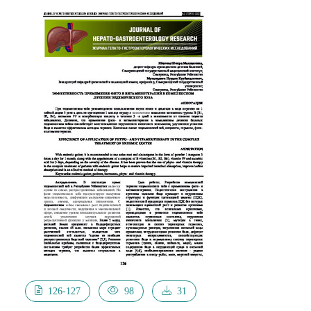
случайной выборки дети были условно разделены на
2 группы в зависимости от степени тяжести
инфекции. В 1-ю группу вошли 30 детей с
бессимптомной формой Covid-19. Вторую группу
составили 82 ребенка с легкой и средне-тяжелой
формами Covid-19 и 3 ребенка с тяжелой формой
Covid-19. Результаты. В ходе исследования были
рассчитаны относительные риски развития
клинических форм Covid-19 (легкая, средне-тяжелая и
тяжелая формы) у детей школьного возраста.
Выявлено, что относительный риск развития
клинических форм Covid-19 достоверно выше у детей:
с перинатальными поражениями ЦНС в 1,299 раза
(p<0,05), с низкой резистентностью к острым
инфекциям (более 4 раз в год) в 1,249 раза (p<0,05), с
аллергическими заболеваниями (дерматит, ринит,
бронхиальная астма) в 1,301 раза (p<0,05), с индексом
массы тела (ИМТ) более + 2 SDS с учетом возраста и
126-127
98
31
пола ребенка в 1,307 раза (p<0,05), с возрастом 15 лет