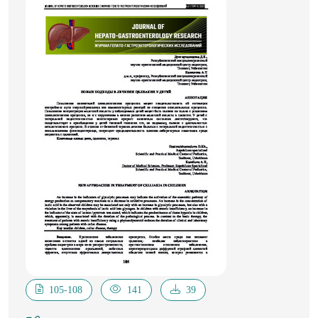
особенности у детей грудного возраста при
железодефицитной анемии, установлено снижение
эритропоэза, сокращения продолжительности жизни
эритроцитов, нарастание фетального гемоглобина.
Фазовоконтрастная микроскопия позволила более
объективно оценить морфофункциональное
состояние эритроцитов. В результате изучения
клинической семиотики у детей грудного возраста
при железодефицитной анемии выявили ее
особенности, таких как частые поражения сердечно-
сосудистой и нервной системы, выявлены
морфофункциональные и количественные изменения
красной крови при различной степени тяжести
анемии.
105-108
141
39