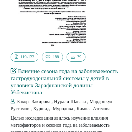
инфекций дыхательных путей, в том числе
вызванных респираторно- синцитиальным вирусом
RSV и вирусом гриппа A.
119-122
188
39
Влияние сезона года на заболеваемость
гастродуоденальной системы у детей в
условиях Зарафшанской долины
Узбекистана
Бахора Закирова , Нурали Шавази , Мардонкул
Рустамов , Хуршида Муродова , Камола Азимова
Целью исследования явилось изучение влияния
метеофакторов и сезонов года на заболеваемость