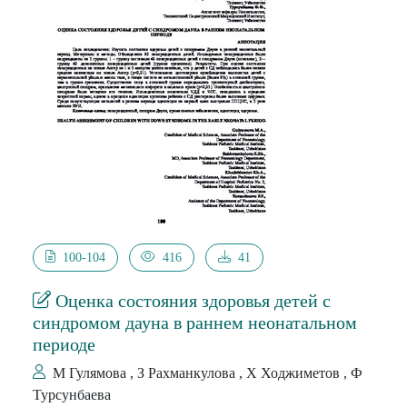
фитоэкдистероида, сокращает продолжительность
клинико-лабораторных симптомов среди пациентов с
целиакией.
100-104
416
41
Оценка состояния здоровья детей с
синдромом дауна в раннем неонатальном
периоде
М Гулямова , З Рахманкулова , Х Ходжиметов , Ф
Турсунбаева