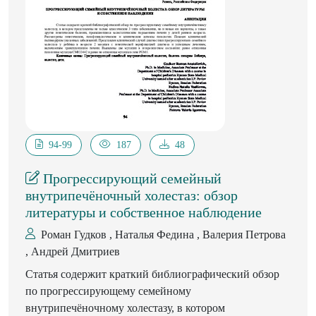
мочекислого инфаркта и полового криза (р<0,05).
Особенностью желтушного синдрома было затяжное
его течение. Исследованные показатели ЧДД и ЧСС.
находились в пределах возрастной нормы, однако в
процессе адаптации организм ребенка с СД
реагировал более высокими цифрами.
Среди сопутствующих патологий в раннем периоде
адаптации на первый план выступали ППЦНС, в 2
раза меньше ВУИ.
94-99
187
48
Прогрессирующий семейный
внутрипечёночный холестаз: обзор
литературы и собственное наблюдение
Роман Гудков , Наталья Федина , Валерия Петрова
, Андрей Дмитриев
Статья содержит краткий библиографический обзор
по прогрессирующему семейному
внутрипечёночному холестазу, в котором