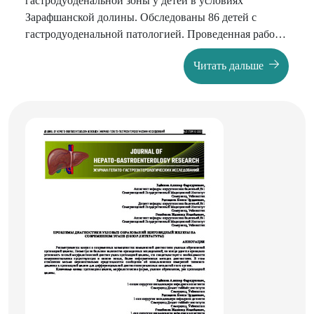
гастродуоденальной зоны у детей в условиях
Зарафшанской долины. Обследованы 86 детей с
гастродуоденальной патологией. Проведенная работа
показала, что в условиях резко континентального
Читать дальше
климата Узбекистана обострение заболевания
наблюдается в основном в зимний и осенний периоды
года, минимальное число обострений приходится на
лето. Все это диктует необходимость проведения
рационально обоснованной метеопрофилактики и
противорецедивного лечения в неблагоприятные
сезоны года.