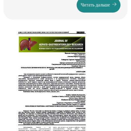
Читать дальше
что свидетельствует о необходимости
совершенствования существующих и поиска новых,
более информативных методов диагностики. В этом
отношении весьма перспективными представляются
сообщения об использовании измерений тканевого
давления в щитовидной железе для
дифференциальной диагностики различных
патологий этого органа.