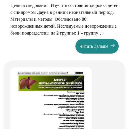
Цель исследования: Изучить состояния здоровья детей
с синдромом Дауна в ранний неонатальный период.
Материалы и методы. Обследовано 80
новорожденных детей. Исследуемые новорожденные
были подразделены на 2 группы: 1 – группу
составили 40 новорожденных детей с синдромом
Читать дальше
Дауна (основная), 2— группу 40 доношенных
новорожденных детей (группа сравнения).
Результаты. При оценке состояния новорожденных по
шкале Апгар на 1 и 5 минутах жизни показало, что у
детей с СД наблюдались более низкие средние
показатели по шкале Апгар (р<0,01). Установлено
достоверное преобладание количества детей с
первоначальной убылью массы тела, а также частота
ее патологической убыли (более 8%) в основной
группе, чем в группе сравнения. Существенно чаще в
основной группе определялись транзиторный
дисбактериоз, желтушный синдром, проявление