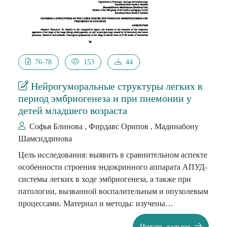
76-78
153
44
Нейрогуморальные структуры легких в
период эмбриогенеза и при пнемонии у
детей младшего возраста
Софья Блинова , Фирдавс Орипов , Мадинабону
Шамсиддинова
Цель исследования: выявить в сравнительном аспекте
особенности строения эндокринного аппарата АПУД-
системы легких в ходе эмбриогенеза, а также при
патологии, вызванной воспалительным и опухолевым
процессами. Материал и методы: изучены
гистологические препараты легких у плодов человека
Читать дальше