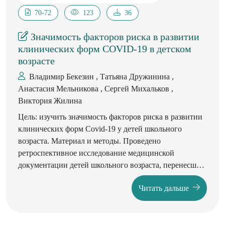
70-72
123
36
Значимость факторов риска в развитии
клинических форм COVID-19 в детском
возрасте
Владимир Бекезин , Татьяна Дружинина ,
Анастасия Мельникова , Сергей Михальков ,
Виктория Жилина
Цель: изучить значимость факторов риска в развитии
клинических форм Covid-19 у детей школьного
возраста. Материал и методы. Проведено
ретроспективное исследование медицинской
документации детей школьного возраста, перенесших
заболевание Covid-19, подтвержденное
Читать дальше
положительным результатом лабораторного
исследования на наличие РНК или антигена SARS-
CoV-2. Все включенные в исследование методом