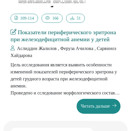
109-114
166
51
Показатели периферического эритрона
при железодефицитной анемии у детей
Аслиддин Жалилов , Феруза Ачилова , Сарвиноз
Хайдарова
Цель исследования является выявить особенности
изменений показателей периферического эритрона у
детей грудного возраста при железодефицитной
анемии.
Проведено и сследование морфологического состава
периферической крови, фракции общего гемоглобина,
Читать дальше
продолжительности жизни эритроцитов и их
функционального состояния, гематокрита,
ретикулоцитов, некоторых показателей обмена белка
и железа. Выявлены клинико-гематологические