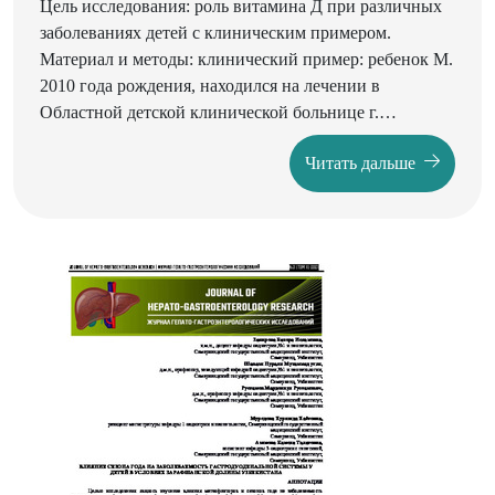
Цель исследования: роль витамина Д при различных
заболеваниях детей с клиническим примером.
Материал и методы: клинический пример: ребенок М.
2010 года рождения, находился на лечении в
Областной детской клинической больнице г.
Караганды. Результаты: обсервационные
Читать дальше
исследования указывают на стойкую корреляцию
между низким уровнем 25-гидроксикальциферола,
основного активного метаболита витамина D, и
восприимчивостью к ОРВИ [3,4,5]. Витамин D
обладает большим количеством биологических
эффектов благодаря влиянию на рецептор витамина
D, который присутствует в большинстве тканей
организма.
Немаловажным действием витамина D является также
подавление им воспалительных процессов. Выводы:
имеющиеся доказательные данные указывают на
перспективность использования препаратов и
добавок витамина D для лечения и профилактики