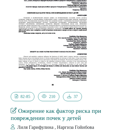
коллоидного состава желчи.
82-85
210
37
Ожирение как фактор риска при
повреждении почек у детей
Лиля Гарифулина , Наргиза Гойибова