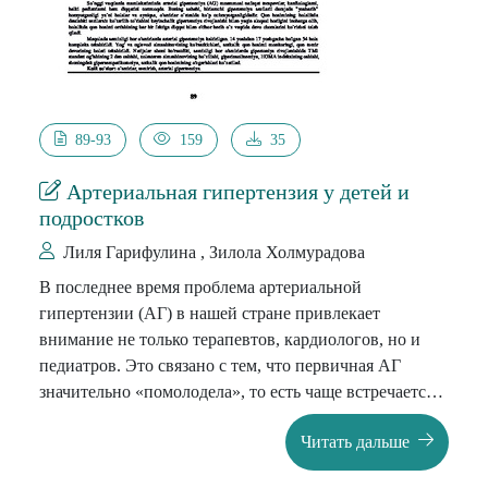
89-93
159
35
Артериальная гипертензия у детей и
подростков
Лиля Гарифулина , Зилола Холмурадова
В последнее время проблема артериальной
гипертензии (АГ) в нашей стране привлекает
внимание не только терапевтов, кардиологов, но и
педиатров. Это связано с тем, что первичная АГ
значительно «помолодела», то есть чаще встречается у
детей, особенно подростков. Учитывая, что
Читать дальше
начальный незначительный подъем АД в детском
возрасте тесно связан с последующим развитием