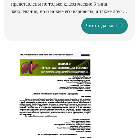
представлены не только классические 3 типа
заболевания, но и новые его варианты, а также другие
генетические болезни, проявляющиеся
Читать дальше
холестатическим поражением печени у детей раннего
возраста.
Рассмотрены генетические, патофизиологические и
клинические аспекты патологии. Показан
клинический полиморфизм указанных заболеваний.
Представлен клинический случай диагностики
прогрессирующего семейного холестаза у ребёнка в
возрасте 2 месяцев с генетической верификацией
диагноза и успешным лечением,
включающем трансплантацию печени. Выявлены две
мутации в гетерозиготном состоянии: ранее
описанная патогенная мутация СМ033442 и ранее не
описанная мутация в гене PGM1.