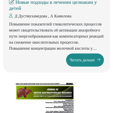
Новые подходы в лечении целиакии у
детей
Д Дустмухамедова , А Камилова
Повышение показателей гликолитических процессов
может свидетельствовать об активации анаэробного
пути энергообразования как компенсаторных реакций
на снижение окислительных процессов.
Повышение концентрации молочной кислоты у
наблюдаемых детей может быть связано не только с
Читать дальше
усилением гликолитических процессов, но и с
нарушением в печени ресинтеза молочной кислоты в
гликоген. У детей с энтеральной недостаточностью
констатирован прирост показателя состояния лактат/
пирувата, что свидетельствует о преобладании у детей
тканевой гипоксии что, по видимому, связано с
длительностью патологического процесса. В отличие
от базисной терапии лечение больных с энтеральной
недостаточностью с использованием