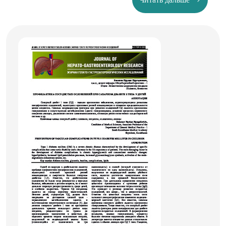
на 9-28 неделе внутриутробного развития и
доношенных новорожденных. Проведено
сравнительное изучение гистологических препаратов
детей, умерших от заболеваний органов дыхания в
возрасте от 7 месяцев до 2 лет.
Результаты: В легких у плодов 9-10 недель развития
эндокринные клетки в эпителии бронхов и в
эпителиальных трубочках не обнаруживаются.
Начиная с 11 недель, в крупных бронхах выявляются
аргирофильные апудоциты. Апудоциты и НЭТ
обнаруживаются у всех детей с воспалительными
заболеваниями легких. Число их значительно больше,
чем в легких у детей, умерших от заболеваний, не
связанных с органами дыхания. Выводы:
Эмбриональное развитие легких сопровождается
усложнением структурных компонентов
эндокринного аппарата легких. Ветвление
бронхиального дерева предопределяется апудоцитами
закрытого типа и нейроэпителиальными тельцами.