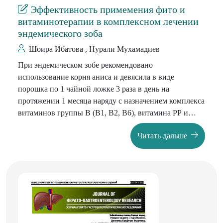
и старше в 1,459 раза (p<0,05). Заключение. Таким
Эффективность примемения фито и
образом, частота встречаемости тяжелых клинических
витаминотерапии в комплексном лечении
форм Covid-19 в общей структуре инфицированных
эндемического зоба
детей составляет – 2,6 %, при этом факторами риска
Шоира Ибатова , Нурали Мухамадиев
развития клинических форм Covid-19 являются
перинатальные поравжения ЦНС, аллергические
При эндемическом зобе рекомендовано
заболевания, ожирение, низкая резистентность к
использование корня аниса и девясила в виде
инфекционным заболеваниям и подростковый возраст
порошка по 1 чайной ложке 3 раза в день на
(15-17 лет).
протяжении 1 месяца наряду с назначением комплекса
витаминов группы В (В1, В2, В6), витамина РР и
аскорбиновую кислоту в течении 3 –х дней в
Читать дальше
зависимости от степени тяжести
заболевания. Доказано, что применение фито- и
витаминотерапии в комплексном лечении больных
эндемическим зобом способствует восстановлению
нарушенного кишечного всасывания, улучшению
усвоения йода и является эффективным методом
терапии.