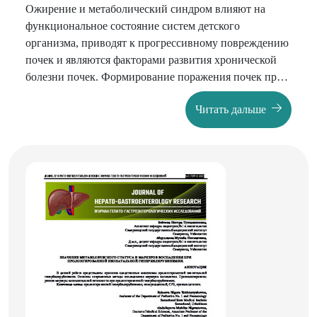
Ожирение и метаболический синдром влияют на
функциональное состояние систем детского
организма, приводят к прогрессивному повреждению
почек и являются факторами развития хронической
болезни почек. Формирование поражения почек при
ожирении связано с нарушением продукции
Читать дальше
адипокинов, активацией ренин-ангиотензиновой
системы, хроническим воспалением, дислипидемией,
нарушением почечной гемодинамики, уменьшением
количества нефронов относительно массы тела.
Длительное воздействие данных факторов ведет к
развитию гломерулосклероза и хронической почечной
недостаточности.
Выявление ранних признаков и биомаркеров
поражения почек у детей является необходимым
условием для профилактики развития и
прогрессирования ренального поражения. В нашей
работе мы изучали влияние избыточной массы тела и
ожирения у детей на функцию канальцевого аппарата