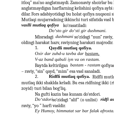
itloq” ma’no anglatmaydi. Zamonaviy shoirlar bu
anglatmaydigan harflarning kelishini qofiya aybi s
dilar. Fors adabiyotidagi bu holat qofiya nuqsoni s
Mutlaqi mujarradning ikkinchi turi sifatida vasl b
vaslli mutlaq qofiya
ko‘rasatiladi:
Do‘sto gir do‘sti gir dushmani.
dushmani
Misradagi
so‘zidagi “nun” raviy,
oldingi harakat hazv, raviyning harakati majrodir.
Qaydli mutlaq qofiya.
1.
Oxir dar zuhd-u tavba dar bastam,
V-az band qabuli iyn va on rastam.
bastam - rastam
Baytda keltirilgan
qofiya
– raviy, “sin” qayd, “mim” esa vasl sanaladi.
Ridfli mutlaq qofiya.
2.
Ridfli mutla
mutlaq ikki shaklda keladi. Bu esa ridfning ikki (rid
zoyid) turi bilan bog‘liq.
Na gufti kazin bas kunam do‘stdori.
Do‘stdori
ridfi as
so‘zidagi “alif” (o unlisi)
raviy, “yo ” harfi vasldir.
Ey Humoy, himmatat sar bar falak afroxta