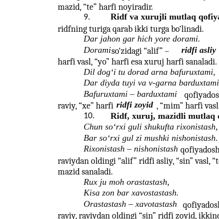
mazid, “te” harfi noyiradir.
Ridf va xurujli mutlaq qofiy
9.
ridfning turiga qarab ikki turga bo‘linadi.
Dar jahon gar hich yore dorami.
Dorami
ridfi asliy
so‘zidagi “alif” –
harfi vasl, “yo” harfi esa xuruj harfi sanaladi.
Dil dog‘i tu dorad arna bafuruxtami,
Dar diyda tuyi va v-garna barduxtami
Bafuruxtami – barduxtami
qofiyadosh
ridfi zoyid
raviy, “xe” harfi
, “mim” harfi vasl
Ridf, xuruj, mazidli mutlaq 
10.
Chun so‘rxi guli shukufta rixonistash,
Bar so‘rxi gul zi mushki nishonistash.
Rixonistash – nishonistash
qofiyadosh
raviydan oldingi “alif” ridfi asliy, “sin” vasl, “
mazid sanaladi.
Rux ju moh orastastash,
Kisa zon bar xavostastash.
Orastastash – xavotastash
qofiyadosh
raviy, raviydan oldingi “sin” ridfi zoyid, ikkin