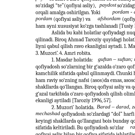
paydost
so‘zidagi “te”(qofiyai asliy),
so‘zidag
pordam - 
orqali amalga oshirilgan. Yoki
pordam
afshordam
(qofiyai asliy) va
(qofi
ham ayni xususiyat ko‘zga tashlanadi [Tusiy h
Aslida bu kabi holatlar qofiyadagi nu
qilinadi. Biroq Ahmad Taroziy quyidagi hola
liyni qabul qilish ravo ekanligini aytadi. 1. Ma
3. Muzori’. 4. Amri robita.
guftan – suftan;
1. Masdar holatida:
qofiyadosh so‘zlarning bir g‘azalda o‘zaro qof
kamchilik sifatida qabul qilinmaydi. Chunki 
ham raviy so‘zning nafsi (asos)da emas, asos
shakllarda qo‘llangan. Biroq qofiyai asliy va 
g‘azal tarkibida o‘zaro qofiyadosh qilish oli
ekanligi aytiladi [Taroziy 1996, 57].
Barad – darad, z
2. Muzori’ holatida.
mechashad
qofiyadosh so‘zlardagi “dol” harfi
keyingi shakllarda qo‘llangani bois bunday q
ra
sifatida keltiriladi. Bu qofiyadosh so‘zlar
qofiyai asliy bilan bir qofiya sifatida ishlati