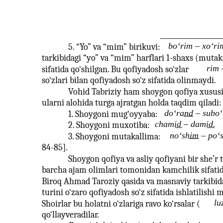
bo‘rim – xo‘ri
5. “Yo” va “mim” birikuvi:
tarkibidagi “yo” va “mim” harflari 1-shaxs (mutak
rim 
sifatida qo‘shilgan. Bu qofiyadosh so‘zlar
so‘zlari bilan qofiyadosh so‘z sifatida olinmaydi.
Vohid Tabriziy ham shoygon qofiya xususi
ularni alohida turga ajratgan holda taqdim qiladi:
do‘rand – subo‘
1. Shoygoni mug‘oyyaba:
chamid – damid.
2. Shoygoni muxotiba:
no‘shim – po‘
3. Shoygoni mutakallima:
84-85].
Shoygon qofiya va asliy qofiyani bir she’r 
barcha ajam olimlari tomonidan kamchilik sifatida
Biroq Ahmad Taroziy qasida va masnaviy tarkibida
turini o‘zaro qofiyadosh so‘z sifatida ishlatilishi
lu
Shoirlar bu holatni o‘zlariga ravo ko‘rsalar (
qo‘llayveradilar.