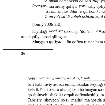
Z-onam namerasad ba sari zulfi yo
Ro‘zgor
yor
– ma’muliy qofiya,
– asliy qofi
Xasmi shutur dilat ro qurbon kun
Z-on ro‘i sa’di zobeh oshixta kord 
[Jomiy 2006, 310].
kord ast
ast
Baytdagi
so‘zidagi “dol”ni
so
orqali qofiya hosil qilingan.
Shoygon qofiya.
Bu qofiya turida ham 
36
Qofiya turlarining nazariy asoslari, tasnifi
turi kabi raviy asosda emas, asosdan keyingi 
keladi. Ya’ni o‘zaro ohangdosh bo‘lmagan so‘
qo‘shiluvchi shakllar orqali qofiyadoshligi t
Tabriziy “shoygon” so‘zi “majlis” ma’nosida is