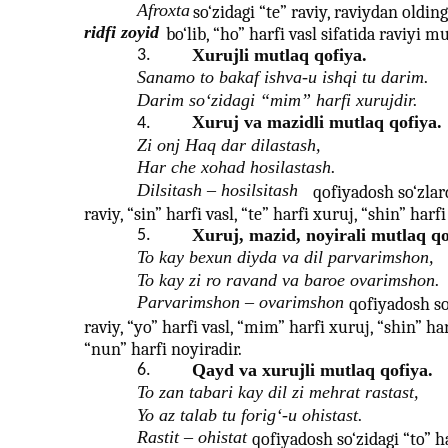
Afroxta
so‘zidagi “te” raviy, raviydan oldin
ridfi zoyid
bo‘lib, “ho” harfi vasl sifatida raviyi m
Xurujli mutlaq qofiya.
3.
Sanamo to bakaf ishva-u ishqi tu darim.
Darim so‘zidagi “mim” harfi xurujdir.
Xuruj va mazidli mutlaq qofiya.
4.
Zi onj Haq dar dilastash,
Har che xohad hosilastash.
Dilsitash – hosilsitash
qofiyadosh so‘zlar
raviy, “sin” harfi vasl, “te” harfi xuruj, “shin” har
Xuruj, mazid, noyirali mutlaq qo
5.
To kay bexun diyda va dil parvarimshon,
To kay zi ro ravand va baroe ovarimshon.
Parvarimshon – ovarimshon
qofiyadosh so‘
raviy, “yo” harfi vasl, “mim” harfi xuruj, “shin” har
“nun” harfi noyiradir.
Qayd va xurujli mutlaq qofiya.
6.
To zan tabari kay dil zi mehrat rastast,
Yo az talab tu forig‘-u ohistast.
Rastit – ohistat
qofiyadosh so‘zidagi “to” h