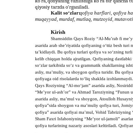
ko‘ra, qofiyaning tuzilishiga ko‘ra bir qancha t
qiyosiy tarzda o‘rganiladi.
Kalit so‘zlar:
qofiya harflari, qofiya h
muqayyad, murdaf, mutlaq, mutzoyid, mutavoti
Kirish
Shamsiddin Qays Roziy “Al-Mu’rab fi me’yo
asarida arab she’riyatida qofiyaning o‘ttiz besh turi 
ta’kidlaydi. Bu qofiya turlari qofiya va so‘zning turli
kelib chiqqan holda ajratilgan. Qofiyaning dastlabki
so‘zlar tarkibida so‘z va grammatik shakllarning isht
asliy, ma’muliy, va shoygon qofiya turidir. Bu qofiy
qofiyaga oid risolalarda to‘liq shaklda izohlanmayd
Qays Roziyning “Al-mo‘jam” asarida asliy, Nosiridd
“Me’yor ul-ash’or” va Ahmad Taroziyning “Funun u
asarida asliy, ma’mul va shoygon, Atoulloh Husayni
qofiya”sida shoygon va ma’muliy qofiya turi, Jomiy
qofiya” asarida qofiyai ma’mul, Vohid Tabriziyning 
Sham Faxri Isfahoniyning “Me’yor ul-jamoli” asarla
qofiya turlarining nazariy asoslari keltiriladi. Qofi