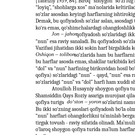
[Tabriziy 1959, 84]. Biroq “shoygon” so‘zi lug‘
“loyiq”, “shohlarga xos” ma’nolarida keltiril
so‘zlar asosdan keyingi harflarning ishtirokig
Demak, bu qofiyadosh so‘zlar aslan, asosdagi 
ko‘ra emas, qo‘shimchalardagi ohangdoshlikka
Jon – jahon
qofiyadosh so‘zlaridagi ikki
“nun” esa raviy sanaladi. Bu qofiyadosh so‘zla
Vazifasi jihatidan ikki sokin harf birgalikda ko
Oshiqon – tolibon
so‘zlarida ham bu harflarni
bu harflar asosda emas, shakllar tarkibida kel
“dol” va “nun” harfining birikuvidan hosil bo‘
qofiya) so‘zlaridagi “nun” – qayd, “nun” esa ra
so‘zlaridagi “nun” va “dol” harfi ham xuddi s
Atoulloh Husayniy shoygon qofiya tu
Shamsiddin Qays Roziy asariga murojaat qila
do‘ston – yoron
qofiya turiga
so‘zlarini namu
Bu ikki so‘zning asoslari qofiyadosh bo‘la olm
“nun” harflari ohangdorlikni ta’minlab berga
tirgak tovush - raviy sifatida olinadi. Ma’mul
o‘laroq shoygon qofiya turida ma’lum harflar