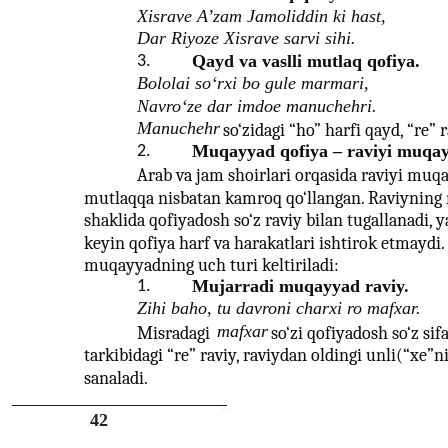
Xisrave A’zam Jamoliddin ki hast,
Dar Riyoze Xisrave sarvi sihi.
Qayd va vaslli mutlaq qofiya.
3.
Bololai so‘rxi bo gule marmari,
Navro‘ze dar imdoe manuchehri.
Manuchehr
so‘zidagi “ho” harfi qayd, “re” r
Muqayyad qofiya – raviyi muqa
2.
Arab va jam shoirlari orqasida raviyi muq
mutlaqqa nisbatan kamroq qo‘llangan. Raviynin
shaklida qofiyadosh so‘z raviy bilan tugallanadi, y
keyin qofiya harf va harakatlari ishtirok etmaydi. 
muqayyadning uch turi keltiriladi:
Mujarradi muqayyad raviy.
1.
Zihi baho, tu davroni charxi ro mafxar.
mafxar
Misradagi
so‘zi qofiyadosh so‘z sifa
tarkibidagi “re” raviy, raviydan oldingi unli(“xe”n
sanaladi.
42