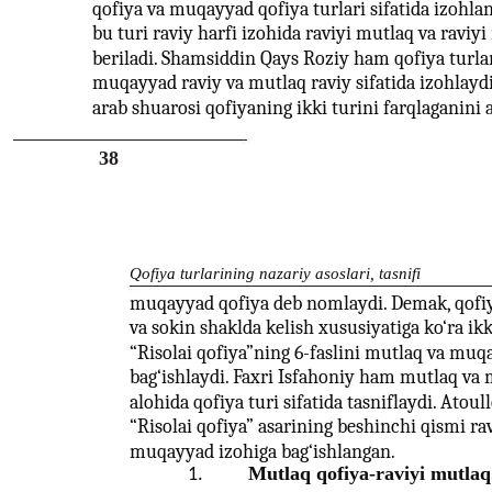
qofiya va muqayyad qofiya turlari sifatida izohl
bu turi raviy harfi izohida raviyi mutlaq va ravi
beriladi. Shamsiddin Qays Roziy ham qofiya turlar
muqayyad raviy va mutlaq raviy sifatida izohlaydi
arab shuarosi qofiyaning ikki turini farqlaganini 
38
Qofiya turlarining nazariy asoslari, tasnifi
muqayyad qofiya deb nomlaydi. Demak, qofi
va sokin shaklda kelish xususiyatiga ko‘ra ikk
“Risolai qofiya”ning 6-faslini mutlaq va muq
bag‘ishlaydi. Faxri Isfahoniy ham mutlaq va
alohida qofiya turi sifatida tasniflaydi. Ato
“Risolai qofiya” asarining beshinchi qismi ra
muqayyad izohiga bag‘ishlangan.
Mutlaq qofiya-raviyi mutlaq
1.