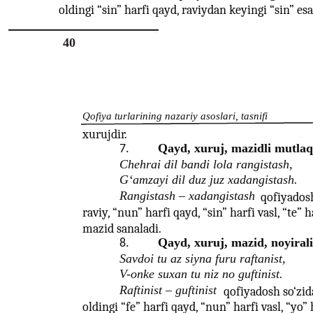
oldingi “sin” harfi qayd, raviydan keyingi “sin” esa 
40
Qofiya turlarining nazariy asoslari, tasnifi
xurujdir.
Qayd, xuruj, mazidli mutlaq
7.
Chehrai dil bandi lola rangistash,
G‘amzayi dil duz juz xadangistash.
Rangistash – xadangistash
qofiyadosh
raviy, “nun” harfi qayd, “sin” harfi vasl, “te” h
mazid sanaladi.
Qayd, xuruj, mazid, noyirali
8.
Savdoi tu az siyna furu raftanist,
V-onke suxan tu niz no guftinist.
Raftinist – guftinist
qofiyadosh so‘zida
oldingi “fe” harfi qayd, “nun” harfi vasl, “yo” 