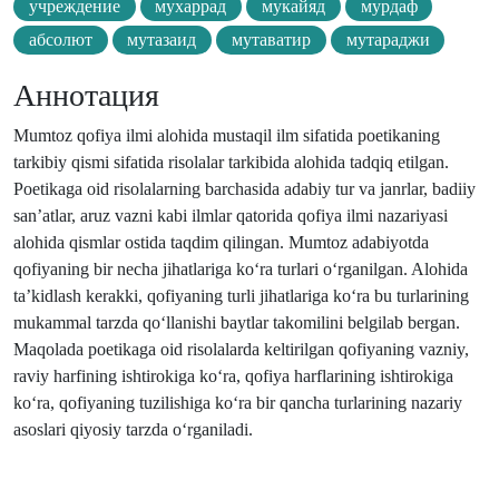
учреждение
мухаррад
мукайяд
мурдаф
абсолют
мутазаид
мутаватир
мутараджи
Аннотация
Mumtoz qofiya ilmi alohida mustaqil ilm sifatida poetikaning
tarkibiy qismi sifatida risolalar tarkibida alohida tadqiq etilgan.
Poetikaga oid risolalarning barchasida adabiy tur va janrlar, badiiy
san’atlar, aruz vazni kabi ilmlar qatorida qofiya ilmi nazariyasi
alohida qismlar ostida taqdim qilingan. Mumtoz adabiyotda
qofiyaning bir necha jihatlariga ko‘ra turlari o‘rganilgan. Alohida
ta’kidlash kerakki, qofiyaning turli jihatlariga ko‘ra bu turlarining
mukammal tarzda qo‘llanishi baytlar takomilini belgilab bergan.
Maqolada poetikaga oid risolalarda keltirilgan qofiyaning vazniy,
raviy harfining ishtirokiga ko‘ra, qofiya harflarining ishtirokiga
ko‘ra, qofiyaning tuzilishiga ko‘ra bir qancha turlarining nazariy
asoslari qiyosiy tarzda o‘rganiladi.