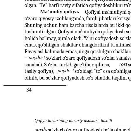
olgan. “Te” harfi raviy sifatida qofiyadoshlikni ta
Ma’muliy qofiya.
Qofiyai ma’muliyni qo
o‘zaro qiyosiy izohlanganda, farqli jihatlari ko‘zga
Shuning uchun ham barcha risolalarda bu ikki qo
tushuntirilgan. Qofiyai ma’muliyda qofiyadosh so‘
holida bo‘lmay, ajrala oladi. Ya’ni qofiyadosh so‘zl
emas, qo‘shilgan shakllar ohangdorlikni ta’minlas
Raviy asl kalimada emas, unga qo‘shilgan shakllar
– paydost
so‘zlari o‘zaro qofiyadosh so‘zlar sanalsa
rost
sanaladi. So‘zlar tarkibiga e’tibor qilinsa,
s
paydost
(asliy qofiya),
so‘zidagi “te” esa qo‘shilga
olinib, bu so‘zlar qofiyadosh so‘z sifatida taqdim q
34
Qofiya turlarining nazariy asoslari, tasnifi
paydo
so‘zlari o‘zaro qofiyadosh bo‘la olmayd