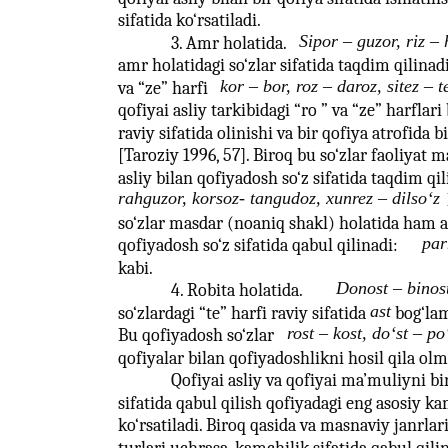
sifatida ko‘rsatiladi.
Sipor – guzor, riz – 
3. Amr holatida.
amr holatidagi so‘zlar sifatida taqdim qilinadi
kor – bor, roz – daroz, sitez – t
va “ze” harfi
qofiyai asliy tarkibidagi “ro ” va “ze” harflar
raviy sifatida olinishi va bir qofiya atrofida b
[Taroziy 1996, 57]. Biroq bu so‘zlar faoliyat m
asliy bilan qofiyadosh so‘z sifatida taqdim qili
rahguzor, korsoz- tangudoz, xunrez – dilso‘z
so‘zlar masdar (noaniq shakl) holatida ham as
par
qofiyadosh so‘z sifatida qabul qilinadi:
kabi.
Donost – binost
4. Robita holatida.
ast
so‘zlardagi “te” harfi raviy sifatida
bog‘lam
rost – kost, do‘st – po
Bu qofiyadosh so‘zlar
qofiyalar bilan qofiyadoshlikni hosil qila olm
Qofiyai asliy va qofiyai ma’muliyni bi
sifatida qabul qilish qofiyadagi eng asosiy ka
ko‘rsatiladi. Biroq qasida va masnaviy janrla