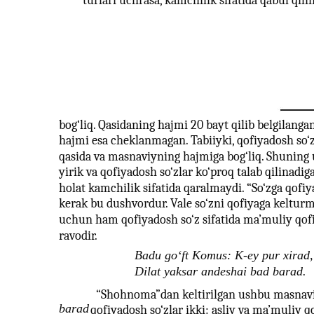
turlari uchrasa, kamchilik sifatida qabul qil
bog‘liq. Qasidaning hajmi 20 bayt qilib belgilang
hajmi esa cheklanmagan. Tabiiyki, qofiyadosh so‘
qasida va masnaviyning hajmiga bog‘liq. Shunin
yirik va qofiyadosh so‘zlar ko‘proq talab qilinadig
holat kamchilik sifatida qaralmaydi. “So‘zga qofi
kerak bu dushvordur. Vale so‘zni qofiyaga keltur
uchun ham qofiyadosh so‘z sifatida ma’muliy qofi
ravodir.
Badu go‘ft Komus: K-ey pur xirad,
Dilat yaksar andeshai bad barad.
“Shohnoma”dan keltirilgan ushbu masnav
barad
qofiyadosh so‘zlar ikki: asliy va ma’muliy q