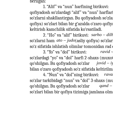
berilgan:
1. “Alif” va “nun” harfining birikuvi:
qofiyadosh so‘zlardagi “alif” va “nun” harfla
so‘zlarni shakllantirgan. Bu qofiyadosh so‘zla
qofiya) so‘zlari bilan bir g‘azalda o‘zaro qofiy
keltirish kamchilik sifatida ko‘rsatiladi.
sarho – dil
2. “Ho” va “alif” birikuvi:
ato – judo
so‘zlarni ham
(asliy qofiya) so‘zla
so‘z sifatida ishlatish olimlar tomonidan rad 
ravid 
3. “Yo” va “dol” birikuvi:
so‘zlardagi “yo” va “dol” harfi 2-shaxs (muxot
jovid – i
qo‘shilgan. Bu qofiyadosh so‘zlar
bilan o‘zaro qofiyadosh so‘z sifatida keltirilm
rava
4. “Nun” va “dol”ning birikuvi:
so‘zlar tarkibidagi “nun” va “dol” 3-shaxs (mu
qand –
qo‘shilgan. Bu qofiyadosh so‘zlar
so‘zlari bilan bir qofiya tizimiga jamlana olm