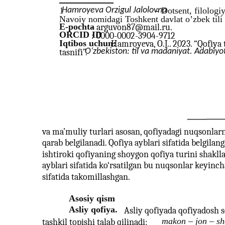
1
Hamroyeva Orzigul Jalolovna
- Dotsent, filologi
Navoiy nomidagi Toshkent davlat oʼzbek tili v
E-pochta
– arguvon87@mail.ru.
ORCID ID
: 0000-0002-3904-9712
Iqtibos uchun:
Hamroyeva, O.J.. 2023. “Qofiya 
O‘zbekiston: til va madaniyat. Adabiyo
tasnifi”.
va ma’muliy turlari asosan, qofiyadagi nuqsonlarn
qarab belgilanadi. Qofiya ayblari sifatida belgilang
ishtiroki qofiyaning shoygon qofiya turini shaklla
ayblari sifatida ko‘rsatilgan bu nuqsonlar keyincha
sifatida takomillashgan.
Asosiy qism
Asliy qofiya.
Asliy qofiyada qofiyadosh s
makon – jon – s
tashkil topishi talab qilinadi: