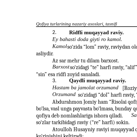
Qofiya turlarining nazariy asoslari, tasnifi
Ridfli muqayyad raviy.
2.
Ey bahasti doda giyti ro kamol.
Kamol
so‘zida “lom” raviy, raviydan old
asliydir.
Az sar mehr tu dilam barxost.
Barxost
so‘zidagi “te” harfi raviy, “alif”
“sin” esa ridfi zoyid sanaladi.
Qaydli muqayyad raviy.
3.
Hastam ba jamolat orzumand
[Roziy
Orzumand
so‘zidagi “dol” harfi raviy,
Abdurahmon Jomiy ham “Risolai qofiy
bo‘lsa, vasl unga payvasta bo‘lmasa, bunday
Sa
qofiya deb nomlashlariga ishora qiladi.
so‘zlar tarkibidagi raviy (“re” harfi) sokin.
Atoulloh Husayniy raviyi muqayyad q
ko‘rinishini keltiradi: