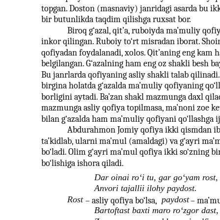
topgan. Doston (masnaviy) janridagi asarda bu ikk
bir butunlikda taqdim qilishga ruxsat bor.
Biroq g‘azal, qit’a, ruboiyda ma’muliy qofi
inkor qilingan. Ruboiy to‘rt misradan iborat. Shoir
qofiyadan foydalanadi, xolos. Qit’aning eng kam ha
belgilangan. G‘azalning ham eng oz shakli besh bayt
Bu janrlarda qofiyaning asliy shakli talab qilinad
birgina holatda g‘azalda ma’muliy qofiyaning qo‘l
borligini aytadi. Ba’zan shakl mazmunga daxl qila
mazmunga asliy qofiya topilmasa, ma’noni zoe k
bilan g‘azalda ham ma’muliy qofiyani qo‘llashga ij
Abdurahmon Jomiy qofiya ikki qismdan ibo
ta’kidlab, ularni ma’mul (amaldagi) va g‘ayri ma’
bo‘ladi. Olim g‘ayri ma’mul qofiya ikki so‘zning bi
bo‘lishiga ishora qiladi.
Dar oinai ro‘i tu, gar go‘yam rost,
Anvori tajallii ilohy paydost.
Rost
paydost
– asliy qofiya bo‘lsa,
– ma’mul
Bartoftast baxti maro ro‘zgor dast,