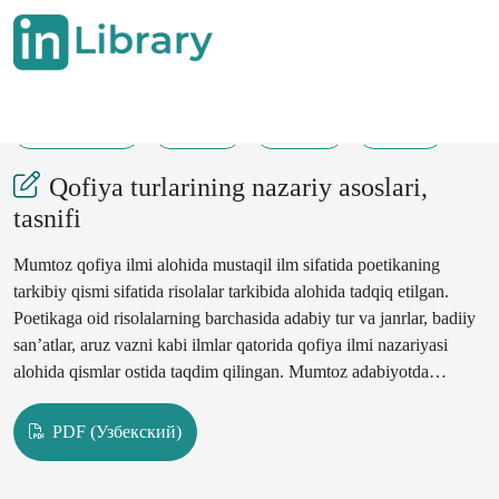
29-05-2023
33-60
3403
1420
Qofiya turlarining nazariy asoslari,
tasnifi
Mumtoz qofiya ilmi alohida mustaqil ilm sifatida poetikaning
tarkibiy qismi sifatida risolalar tarkibida alohida tadqiq etilgan.
Poetikaga oid risolalarning barchasida adabiy tur va janrlar, badiiy
san’atlar, aruz vazni kabi ilmlar qatorida qofiya ilmi nazariyasi
alohida qismlar ostida taqdim qilingan. Mumtoz adabiyotda
qofiyaning bir necha jihatlariga ko‘ra turlari o‘rganilgan. Alohida
ta’kidlash kerakki, qofiyaning turli jihatlariga ko‘ra bu turlarining
PDF (Узбекский)
mukammal tarzda qo‘llanishi baytlar takomilini belgilab bergan.
Maqolada poetikaga oid risolalarda keltirilgan qofiyaning vazniy,