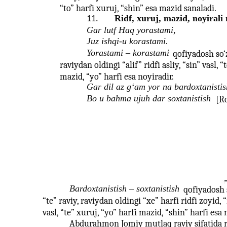
“to” harfi xuruj, “shin” esa mazid sanaladi.
Ridf, xuruj, mazid, noyirali
11.
Gar lutf Haq yorastami,
Juz ishqi-u korastami.
Yorastami – korastami
qofiyadosh so‘z
raviydan oldingi “alif” ridfi asliy, “sin” vasl, 
mazid, “yo” harfi esa noyiradir.
Gar dil az g‘am yor na bardoxtanistis
Bo u bahma ujuh dar soxtanistish
[Ro
Bardoxtanistish – soxtanistish
qofiyadosh 
“te” raviy, raviydan oldingi “xe” harfi ridfi zoyid, 
vasl, “te” xuruj, “yo” harfi mazid, “shin” harfi esa 
Abdurahmon Jomiy mutlaq raviy sifatida r