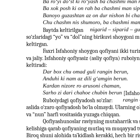
Ba ro‘yi do‘st ki ro‘yash ba chashmi man 
Ba xok posh ki on rah ba chashmi man sip
Banoyo guzashtan az on dur nishon bi cha
Chu chashm nis shumoro, ba chashmi man
nigarid – siparid – g
Baytda keltirilgan
so‘zlaridagi “yo” va “dol”ning birikuvi shoygoni 
keltirgan.
Faxri Isfahoniy shoygon qofiyani ikki turin
va jaliy. Isfahoniy qofiyasiz (asliy qofiya) ruboiy
keltiradi:
Dar box chu omad guli rangin berun,
Anduhi ki nam az dili g‘amgin berun.
Kardan nizore ro arusoni chaman,
Sarho zi dari chahoe chubin berun
[Isfaho
rangin 
Ruboiydagi qofiyadosh so‘zlar:
aslida o‘zaro qofiyadosh bo‘la olmaydi. Ularning 
va “nun” harfi vositasida yuzaga chiqqan.
Qofiyashunoslar raviyning mutaharrik va 
kelishiga qarab qofiyaning mutlaq va muqayyad tur
Biroq shuni alohida ta’kidlash kerakki, hech bir r