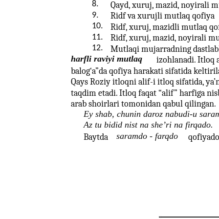
8.
Qayd, xuruj, mazid, noyirali m
9.
Ridf va xurujli mutlaq qofiya
10.
Ridf, xuruj, mazidli mutlaq qo
11.
Ridf, xuruj, mazid, noyirali mu
12.
Mutlaqi mujarradning dastlabki
harfli raviyi mutlaq
izohlanadi. Itloq
balog‘a”da qofiya harakati sifatida keltir
Qays Roziy itloqni alif-i itloq sifatida, ya’
taqdim etadi. Itloq faqat “alif” harfiga nis
arab shoirlari tomonidan qabul qilingan.
Ey shab, chunin daroz nabudi-u sara
Az tu bidid nist na she’ri na firqado.
saramdo - farqdo
Baytda
qofiyados