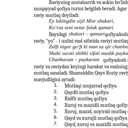
Raviyning mutaharrik va sokin bo‘lish
muqayyad qofiya turini belgilab beradi. Agar 
raviy mutlaq deyiladi:
Ey labingdin xijil Misr shakari,
Ko‘rsa seni netar falak qamari.
shakari – qamari
Baytdagi
qofiyadosh
raviy, “yo” - i unlisi vasl sifatida raviyi mutl
Zulfi nigor go‘ft ki man az qir chanb
Shabi surati shibhi sifati mushk payk
Chanbaram – paykaram
qofiyadosh 
raviy va raviydan keyingi harakat va vaslning
mutlaq sanaladi. Shamsiddin Qays Roziy ravi
mavjudligini aytadi:
1.
Mutlaqi mujarrad qofiya
2.
Qaydli mutlaq qofiya
3.
Ridfli mutlaq qofiya
4.
Xuruj va mazidli mutlaq qofiy
5.
Xuruj, mazid, noyirali mutlaq 
6.
Qayd va xurujli mutlaq qofiya
7.
Qayd, xuruj va mazidli mutlaq