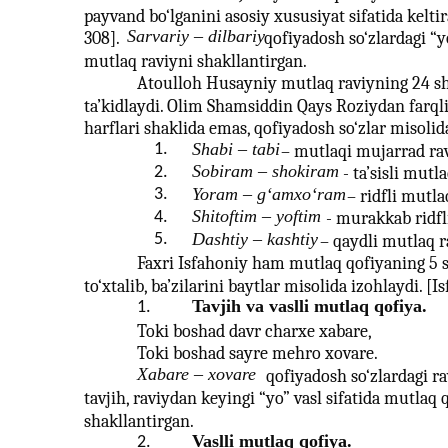
payvand bo‘lganini asosiy xususiyat sifatida kelti
Sarvariy – dilbariy
308].
qofiyadosh so‘zlardagi “yo
mutlaq raviyni shakllantirgan.
Atoulloh Husayniy mutlaq raviyning 24 sha
ta’kidlaydi. Olim Shamsiddin Qays Roziydan farqli 
harflari shaklida emas, qofiyadosh so‘zlar misolid
Shabi – tabi
1.
– mutlaqi mujarrad ra
Sobiram – shokiram
2.
- ta’sisli mutl
Yoram – g‘amxo‘ram
3.
– ridfli mutla
Shitoftim – yoftim
4.
- murakkab ridfl
Dashtiy – kashtiy
5.
– qaydli mutlaq r
Faxri Isfahoniy ham mutlaq qofiyaning 5 
to‘xtalib, ba’zilarini baytlar misolida izohlaydi. [I
Tavjih va vaslli mutlaq qofiya.
1.
Toki boshad davr charxe xabare,
Toki boshad sayre mehro xovare.
Xabare – xovare
qofiyadosh so‘zlardagi r
tavjih, raviydan keyingi “yo” vasl sifatida mutlaq 
shakllantirgan.
Vaslli mutlaq qofiya.
2.