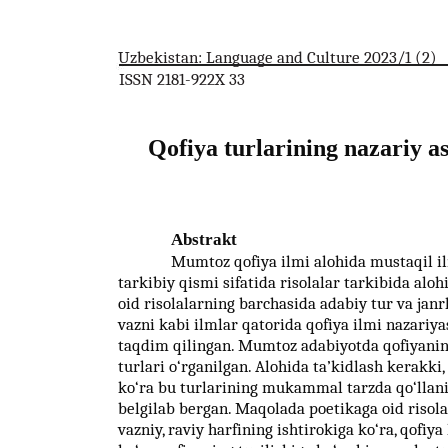
Uzbekistan: Language and Culture 2023/1 (2)
ISSN 2181-922X 33
Qofiya turlarining nazariy aso
Abstrakt
Mumtoz qofiya ilmi alohida mustaqil il
tarkibiy qismi sifatida risolalar tarkibida aloh
oid risolalarning barchasida adabiy tur va janrla
vazni kabi ilmlar qatorida qofiya ilmi nazariya
taqdim qilingan. Mumtoz adabiyotda qofiyaning
turlari o‘rganilgan. Alohida ta’kidlash kerakki, 
ko‘ra bu turlarining mukammal tarzda qo‘llani
belgilab bergan. Maqolada poetikaga oid risola
vazniy, raviy harfining ishtirokiga ko‘ra, qofiya