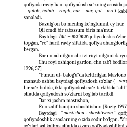
qofiyada raviy ham qofiyadosh so‘zning asosida j
– gulob, habib – raqib, hur – nur, gul – mo‘l
kabi
sanaladi.
Buzulg‘on bu mening ko‘nglumni, ey hur,
Qil emdi bir tabassum birla ma’mur.
hur – ma’mur
Baytdagi
qofiyadosh so‘zlar 
topgan, “re” harfi raviy sifatida qofiya ohangdorli
bergan.
Bar omad nilgun abri zi ruyi nilguni daryo
Chu royi oshiqoni gardon, chu tab’i bedilo
1996, 57]
“Funun ul- balog‘a”da keltirilgan Mavlono
dar
mansub ushbu baytdagi qofiyadosh so‘zlar (
bir so‘z holida, ikki qofiyadosh so‘z tarkibida “alif
sifatida qofiyadosh so‘zlarni bog‘lab turibdi.
Bar xi jashm mastishon,
Ron zalif hamjun shashtishon [Roziy 1997,
“mastishon - shashtishon”
Baytdagi
qofi
qofiyadoshlik asoslarning o‘zida sodir bo‘lgan. Ya’
so‘zlari asl kalima sifatida o‘zaro qofiyadoshlikni 