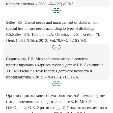
и профилактика. - 2008. -№4(27).-С.3-5.
Salles. P.S. Dental needs and management of children with
special health care needs according to type of disability/
P.S.Salles. P.N. Tannure, C.A. Oliveira, I P. Souza et al. //J.
Dent. Child. (Chic).-2012.-Vol.79,№3:- P.165-169.
Скрипкина, Г.И. Микробиологические аспекты
прогнозирования кариеса зубов у детей/ Г.И.Скрипкина,
Т.С. Митяева // Стоматология детского возраста и
профилактика. - 2015. - №4 (55). - С.11-16.
Организация оказания стоматологической помощи детям
с ограничениями жизнедеятельностиЕ. В. Михайлова.
О.Б.Орлова, О.Е. Хрнтина и др. И Стоматология детского