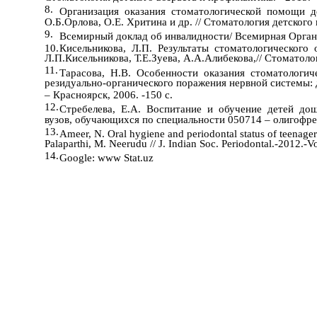
8.
Организация оказания стоматологической помощи д
О.Б.Орлова, О.Е. Хритина и др. // Стоматология детского 
9.
Всемирный доклад об инвалидности/ Всемирная Органи
10.
Кисельникова, Л.П. Результаты стоматологического
Л.П.Кисельникова, Т.Е.Зуева, А.А.Алибекова,// Стоматолог
11.
Тарасова, Н.В. Особенности оказания стоматологи
резидуально-органического поражения нервной системы: д
– Красноярск, 2006. -150 с.
12.
Стребелева, Е.А. Воспитание и обучение детей дош
вузов, обучающихся по специальности 050714 – олигофр
13.
Ameer, N. Oral hygiene and periodontal status of teenager
Palaparthi, M. Neerudu // J. Indian Soc. Periodontal.-2012.-
14.
Google: www Stat.uz