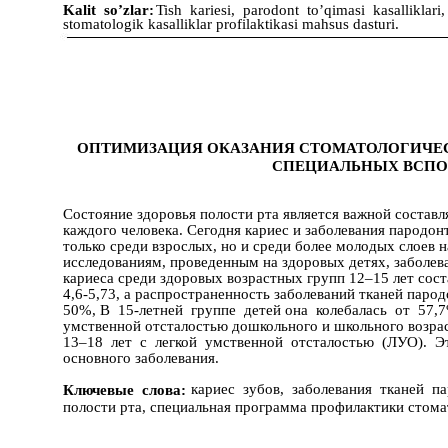
Kalit so’zlar:
Tish kariesi, parodont to’qimasi kasalliklari,
stomatologik kasalliklar profilaktikasi mahsus dasturi.
ОПТИМИЗАЦИЯ ОКАЗАНИЯ СТОМАТОЛОГИЧЕ
СПЕЦИАЛЬНЫХ ВСП
Состояние здоровья полости рта является важной состав
каждого человека. Сегодня кариес и заболевания пародо
только среди взрослых, но и среди более молодых слоев
исследованиям, проведенным на здоровых детях, заболев
кариеса среди здоровых возрастных групп 12–15 лет сост
4,6-5,73, а распространенность заболеваний тканей паро
50%, В 15-летней группе детей она колебалась от 57,
умственной отсталостью дошкольного и школьного возраст
13–18 лет с легкой умственной отсталостью (ЛУО). Э
основного заболевания.
кариес зубов, заболевания тканей п
Ключевые слова:
полости рта, специальная программа профилактики стома