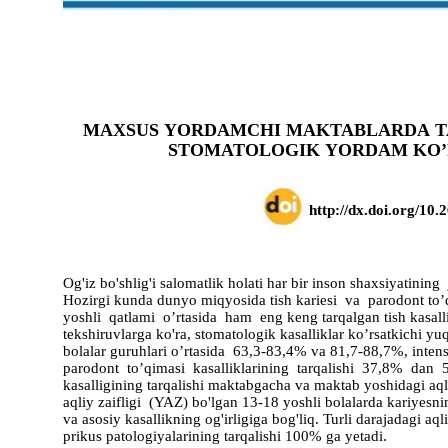
MAXSUS YORDAMCHI MAKTABLARDA T
STOMATOLOGIK YORDAM KO’
http://dx.doi.org/10.
Og'iz bo'shlig'i salomatlik holati har bir inson shaxsiyatinin
Hozirgi kunda dunyo miqyosida tish kariesi va parodont to’q
yoshli qatlami o’rtasida ham eng keng tarqalgan tish kasall
tekshiruvlarga ko'ra, stomatologik kasalliklar ko’rsatkichi y
bolalar guruhlari o’rtasida 63,3-83,4% va 81,7-88,7%, intens
parodont to’qimasi kasalliklarining tarqalishi 37,8% da
kasalligining tarqalishi maktabgacha va maktab yoshidagi aqli
aqliy zaifligi (YAZ) bo'lgan 13-18 yoshli bolalarda kariyesni
va asosiy kasallikning og'irligiga bog'liq. Turli darajadagi a
prikus patologiyalarining tarqalishi 100% ga yetadi.