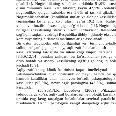
qiladi[14]. Nogironlikning sabablari tarkibida 51,9% asos
qismi "umumiy kasalliklar tufayli", keyin 42,5% «bolali
nogironlik», qolgan sabablar esa 5,6% ni tashkil qiladi.
Nogironlik sabablari (kasalliklar sinflari va alohida kasallikla
taqsimotiga ko’ra eng ko'p ulush, ya’ni 19,2 foiz "Ruhi
xulq atvor buzilishi" xastaligiga to’g’ri keladi [11]. Nogironli
bo’lgan shaxslarning statistik hisobi O'zbekiston Respubli
sog’liqni saqlash vazirligi Respublika tibbiy - ijtimoiy eksper
komissiyasining birlamchi ma’lumotlariga asoslanadi.
Bir qator tadqiqotlar olib borilganligi va turli chora-tadb
tadbiq etilganligiga qaramay, aqli zaif bolalarda tish
kasalliklarining tarqalishi va intensivligi yuqori darajada
[8,5,9,12,14], bundan tashqari, bu ko'rsatkichlar yoshga 
o'sib boradi va asosiy kasallikning og'irligiga bog'liq ho
kechadi [5,9].
Aqliy zaiflikning klinik ko’rinishi faqat intellekyual
yetishmovchiliklar bilan cheklanib qolmaydi hamda bir q
hamroh kasalliklar bilan namoyon bo’ladi: psixopatologi
kasalliklar (95,5%), nevrologik patologiya (43,8%), soma
kasalliklar
(58,9%).N.R.
Lebedeva
(2009)
o’tkazga
tadqiqotlarga ko’ra, aqliy zaif bolalardagi nevrologik kasallik
orasida eng keng tarqalgan holatbolalar serebral paralich
hisoblanadi. Ushbu patologiya yengil darajadagi aqliy zai