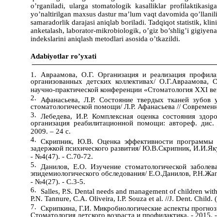
o’rganiladi, ularga stomatologik kasalliklar profilaktikasig
yo’naltirilgan maxsus dastur ma’lum vaqt davomida qo’llanil
samaradorlik darajasi aniqlab boriladi. Tadqiqot statistik, klin
anketalash, laborator-mikrobiologik, o’giz bo’shlig’i gigiyen
indekslarini aniqlash metodlari asosida o’tkazildi.
Adabiyotlar ro’yxati
1.
Авраамова, О.Г. Организация и реализация профил
организованных детских коллективах/ О.Г.Авраамова, 
научно-практической конференции «Стоматология XXI век
2.
Афанасьева, Л.Р. Состояние твердых тканей зубов
стоматологической помощи/ Л.Р. Афанасьева // Современн
3.
Лебедева, И.Р. Комплексная оценка состояния здор
организация реабилитационной помощи: автореф. дис.
2009. – 24 с.
4.
Скрипник, Ю.В. Оценка эффективности программы г
задержкой психического развития/ Ю.В.Скрипник, И.И.Яку
- №4(47). - С.70-72.
5.
Данилов, Е.О. Изучение стоматологической заболе
эпидемиологического обследования/ Е.О.Данилов, Р.Н.Жапа
- №4(27). - С.3-5.
6.
Salles, P.S. Dental needs and management of children with s
P.N. Tannure, C.A. Oliveira, I.P. Souza et al. //J. Dent. Chil
7.
Скрипкина, Г.И. Микробиологические аспекты прогнози
Стоматология детского возраста и профилактика. - 2015. -