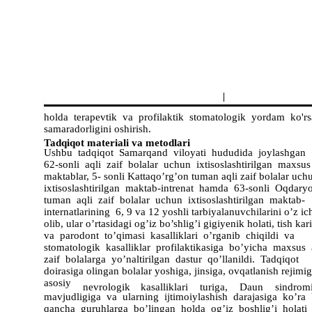
|
holda terapevtik va profilaktik stomatologik yordam ko'rs
samaradorligini oshirish.
Tadqiqot materiali va metodlari
Ushbu tadqiqot Samarqand viloyati hududida joylashgan
62-sonli aqli zaif bolalar uchun ixtisoslashtirilgan maxsu
maktablar, 5- sonli Kattaqo’rg’on tuman aqli zaif bolalar uc
ixtisoslashtirilgan maktab-intrenat hamda 63-sonli Oqdary
tuman aqli zaif bolalar uchun ixtisoslashtirilgan maktab-
internatlarining 6, 9 va 12 yoshli tarbiyalanuvchilarini o’z i
olib, ular o’rtasidagi og’iz bo’shlig’i gigiyenik holati, tish kar
va parodont to’qimasi kasalliklari o’rganib chiqildi va
stomatologik kasalliklar profilaktikasiga bo’yicha maxsus 
zaif bolalarga yo’naltirilgan dastur qo’llanildi. Tadqiqot
doirasiga olingan bolalar yoshiga, jinsiga, ovqatlanish rejimi
asosiy
nevrologik
kasalliklari
turiga,
Daun
sindrom
mavjudligiga va ularning ijtimoiylashish darajasiga ko’ra
qancha guruhlarga bo’lingan holda og’iz boshlig’i holati