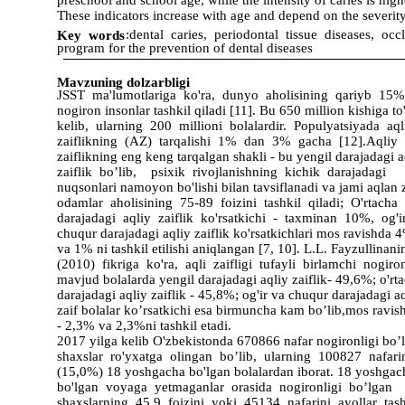
preschool and school age, while the intensity of caries is hi
These indicators increase with age and depend on the severit
:dental caries, periodontal tissue diseases, oc
Key words
program for the prevention of dental diseases
Mavzuning dolzarbligi
JSST ma'lumotlariga ko'ra, dunyo aholisining qariyb 15
nogiron insonlar tashkil qiladi [11]. Bu 650 million kishiga to
kelib, ularning 200 millioni bolalardir. Populyatsiyada aq
zaiflikning (AZ) tarqalishi 1% dan 3% gacha [12].Aqliy
zaiflikning eng keng tarqalgan shakli - bu yengil darajadagi 
zaiflik bo’lib, psixik rivojlanishning kichik darajadagi
nuqsonlari namoyon bo'lishi bilan tavsiflanadi va jami aqlan 
odamlar aholisining 75-89 foizini tashkil qiladi; O'rtacha
darajadagi aqliy zaiflik ko'rsatkichi - taxminan 10%, og'
chuqur darajadagi aqliy zaiflik ko'rsatkichlari mos ravishda
va 1% ni tashkil etilishi aniqlangan [7, 10]. L.L. Fayzullinan
(2010) fikriga ko'ra, aqli zaifligi tufayli birlamchi nogiro
mavjud bolalarda yengil darajadagi aqliy zaiflik- 49,6%; o'rt
darajadagi aqliy zaiflik - 45,8%; og'ir va chuqur darajadagi a
zaif bolalar ko’rsatkichi esa birmuncha kam bo’lib,mos ravi
- 2,3% va 2,3%ni tashkil etadi.
2017 yilga kelib O'zbekistonda 670866 nafar nogironligi bo
shaxslar ro'yxatga olingan bo’lib, ularning 100827 nafari
(15,0%) 18 yoshgacha bo'lgan bolalardan iborat. 18 yoshga
bo'lgan voyaga yetmaganlar orasida nogironligi bo’lgan
shaxslarning 45,9 foizini yoki 45134 nafarini ayollar tas