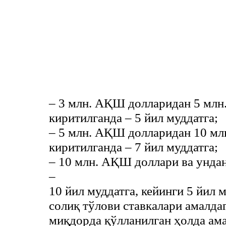
– 3 млн. АҚШ долларидан 5 млн
киритилганда – 5 йил муддатга;
– 5 млн. АҚШ долларидан 10 мл
киритилганда – 7 йил муддатга;
– 10 млн. АҚШ доллари ва унда
–
10 йил муддатга, кейинги 5 йил 
солиқ тўлови ставкалари амалдаг
миқдорда қўлланилган ҳолда ам