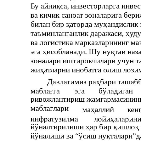
Бу айниқса, инвесторларга инве
ва кичик саноат зоналарига бери
билан бир қаторда муҳандислик
таъминланганлик даражаси, ҳуд
ва логистика марказларининг м
эга ҳисобланади. Шу нуқтаи наза
зоналари иштирокчилари учун т
жиҳатларни инобатга олиш лози
Давлатимиз раҳбари ташабб
маблағга
эга
бўладиган
ривожлантириш жамғармасининг
маблағлари
маҳаллий
кен
инфратузилма
лойиҳаларин
йўналтирилиши ҳар бир қишлоқ 
йўналиши ва “ўсиш нуқталари”д