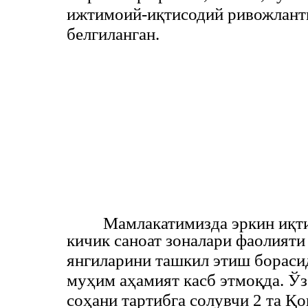
ижтимоий-иқтисодий ривожлант
белгиланган.
Мамлакатимизда эркин иқти
кичик саноат зоналари фаолият
янгиларини ташкил этиш бораси
муҳим аҳамият касб этмоқда. Ў
соҳани тартибга солувчи 2 та Қ