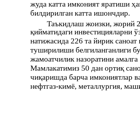
жуда катта имконият яратиши ҳ
билдирилган катта ишончдир.
Таъкидлаш жоизки, жорий 
қийматидаги инвестицияларни ў
натижасида 226 та йирик саноат
туширилиши белгиланганлиги бу
жамоатчилик назоратини амалга
Мамлакатимиз 50 дан ортиқ сан
чиқаришда барча имкониятлар ва
нефтгаз-кимё, металлургия, маш