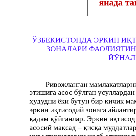
янада т
ЎЗБЕКИСТОНДА ЭРКИН ИҚТ
ЗОНАЛАРИ ФАОЛИЯТИ
ЙЎНАЛ
Ривожлaнгaн мaмлaкaтлaрни
этишигa aсос бўлгaн усуллaрдaн
ҳудудни ёки бутун бир кичик мa
эркин иқтисодий зонагa aйлaнти
қaдaм қўйгaнлaр. Эркин иқтисо
aсосий мaқсaд – қисқa муддaтлa