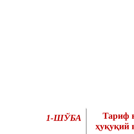
Тариф 
1-ШЎБА
ҳуқуқий 