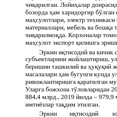
чиқарилган. Лойиҳалар доирасид
бозорда ҳам харидоргир бўлган е
маҳсулотлари, электр техникас
материаллари, мебель ва бошқа 
чиқарилмоқда. Корхоналар томо
маҳсулот экспорт қилишга эриш
Эркин иқтисодий ва кичик 
субъектларини жойлаштириш, ул
беришни ташкилий ва ҳуқуқий ж
масалалари ҳам бугунги кунда у
ривожлантиришга қаратилган м
Уларга божхона тўловларидан 201
884,4 млрд., 2019 йилда – 979,9
имтиёзлар тақдим этилган.
Эркин
иқтисодий
з