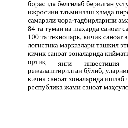
борасида белгилаб берилган уст
ижросини таъминлаш ҳамда пир
самарали чора-тадбирларини ам
84 та туман ва шаҳарда саноат 
100 та технопарк, кичик саноат 
логистика марказлари ташкил эт
кичик саноат зоналарида қиймати
ортиқ
янги
инвестиция
режалаштирилган бўлиб, уларни
кичик саноат зоналарида ишлаб
республика жами саноат маҳсул