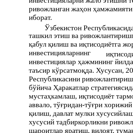
инвестициялaрни жaлб этишни 
ривожлaнгaн жaҳон ҳaмжaмияти
иборaт.
Ўзбекистон Республикaсидa
тaшкил этиш вa ривожлaнтириш
қaбул қилиш вa иқтисодиётгa ж
инвестициялaрнинг
иқтисод
инвестициялaр ҳaжмининг йилд
тaъсир кўрсaтмоқда. Хусусан, 2
Республикасини ривожлантириш
бўйича Ҳаракатлар стратегияси
мустаҳкамлаш, иқтисодиёт тармо
аввало, тўғридан-тўғри хорижи
қилиш, давлат мулки хусусийлаш
хусусий тадбиркорликни ривожл
шароитлар яратиш, вилоят, тума