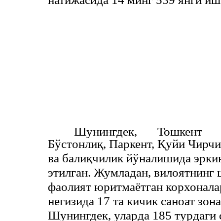
Шунингдек,
Тошкент
Бўстонлиқ, Паркент, Қуйи Чирчи
ва балиқчилик йўналишида эрки
этилган. Жумладан, вилоятнинг 
фаолият юритмаётган корхонала
негизида 17 та кичик саноат зон
Шунингдек, уларда 185 турдаги 