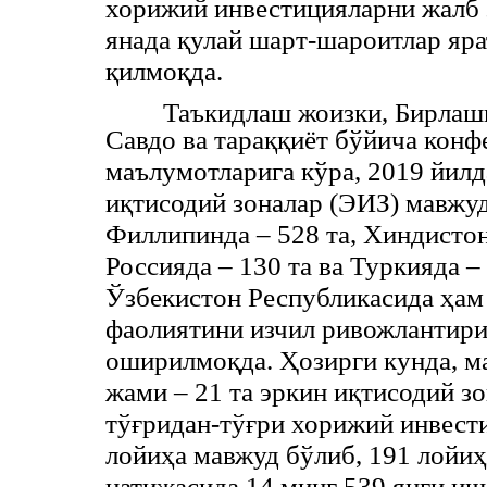
хорижий инвестицияларни жалб
янада қулай шарт-шароитлар яра
қилмоқда.
Таъкидлаш жоизки, Бирлаш
Савдо ва тараққиёт бўйича ко
маълумотларига кўра, 2019 йилд
иқтисодий зоналар (ЭИЗ) мавжуд
Филлипинда – 528 та, Хиндистон
Россияда – 130 та ва Туркияда –
Ўзбекистон Республикасида ҳам
фаолиятини изчил ривожлантир
оширилмоқда. Ҳозирги кунда, м
жами – 21 та эркин иқтисодий зо
тўғридан-тўғри хорижий инвест
лойиҳа мавжуд бўлиб, 191 лойиҳ
натижасида 14 минг 539 янги иш