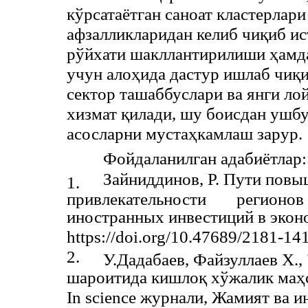
кўрсатаётган саноат кластерлар
афзалликларидан келиб чиқиб ис
рўйхати шакллантирилиши ҳамд
учун алоҳида дастур ишлаб чиқ
сектор ташаббуслари ва янги ло
хизмат қилади, шу боисдан ушб
асосларни мустаҳкамлаш зарур.
Фойдаланилган адабиётлар:
Зайниддинов, Р. Пути пов
1.
привлекательности
регионов
иностранных инвестиций в эконо
https://doi.org/10.47689/2181-14
2.
У.Дадабаев, Файзуллаев Х.
шароитида кишлоқ хўжалик маҳ
In science журнали, Жамият ва ин