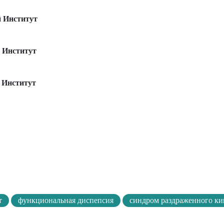
й Институт
 Институт
 Институт
т
функциональная диспепсия
синдром раздраженного к