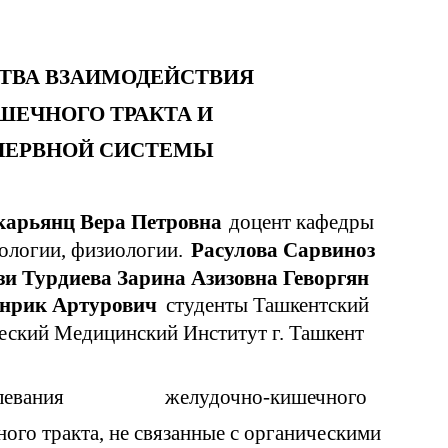
СТВА ВЗАИМОДЕЙСТВИЯ
ЕЧНОГО ТРАКТА И
НЕРВНОЙ СИСТЕМЫ
карьянц Вера Петровна
доцент кафедры
ологии, физиологии.
Расулова Сарвиноз
зи Турдиева Зарина Азизовна Геворгян
енрик Артурович
студенты Ташкентский
еский Медицинский Институт г. Ташкент
левания
желудочно-кишечного
ого тракта, не связанные с органическими