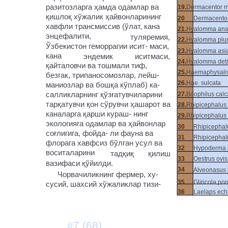
разитозларга ҳамда одамлар ва
19.
Dermacentor m
қишлоқ хўжалик ҳайвонларининг
20
Dermacentor
хавфли трансмиссив (ўлат, кана
21.
Hyalomma ana
энцефалити,
туляремия,
22.
Hyalomma pl
Ўзбекистон геморрагии исит- маси,
23.
Hyalomma asi
кана
эндемик
иситмаси,
24.
Hyalomma detr
қайталовчи ва тошмали тиф,
25.
Haemaphysalis
безгак, трипаносомозлар, лейш-
26.
Hae. sulcata
маниозлар ва бошқа кўплаб) ка-
салликларнинг қўзғатувчиларини
27.
Boophilus calc
тарқатувчи қон сўрувчи ҳашарот ва
28.
Rhipicephalus
каналарга қарши кураш- нинг
29.
Rhipicephalus
экологияга одамлар ва ҳайвонлар
30
Rhipicephal
соғлигига, фойда- ли фауна ва
31
Rhipicephal
флорага хавфсиз бўлган усул ва
32
Hypoderma 
воситаларини
тадқиқ
қилиш
33
Oestrus ovis
вазифаси қўйилди.
34
Alveonasus 
Чорвачиликнинг фермер, ху-
35
Gliricola por
сусий, шахсий хўжаликлар тизи-
36
Laelaps ech
#7 (68)