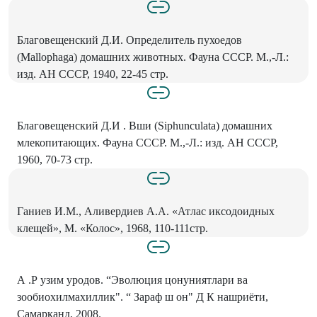
Благовещенский Д.И. Определи­тель пухоедов
(Mallophaga) домаш­них животных. Фауна СССР. М.,-Л.:
изд. АН СССР, 1940, 22-45 стр.
Благовещенский Д.И . Вши (Siphunculata) домашних
млекопита­ющих. Фауна СССР. М.,-Л.: изд. АН СССР,
1960, 70-73 стр.
Ганиев И.М., Аливердиев А.А. «Атлас иксодоидных
клещей», М. «Колос», 1968, 110-111стр.
А .Р узим уродов. “Эволюция цонуниятлари ва
зообиохилмахиллик". “ Зараф ш он" Д К нашриёти,
Самарканд, 2008.