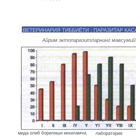
ВЕТЕРИНАРИЯ ТИББИЁТИ : ПАРАЗИТАР КА
Айрим эктопаразитларнинг мавсумий
мида олиб борилиши иккиламчи,
лаборатория