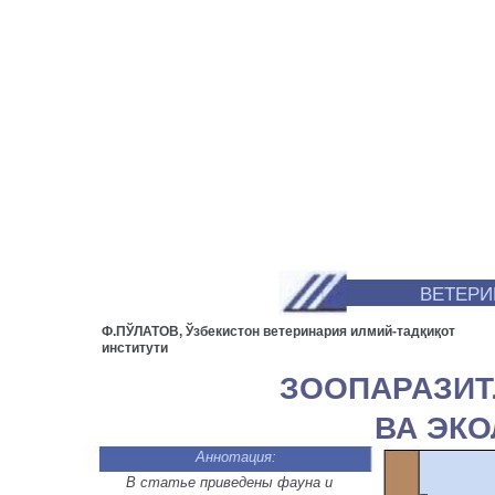
ВЕТЕРИ
Ф.ПЎЛАТОВ, Ўзбекистон ветеринария илмий-тадқиқот
институти
ЗООПАРАЗИТ
ВА ЭК
Аннотация:
В статье приведены фауна и