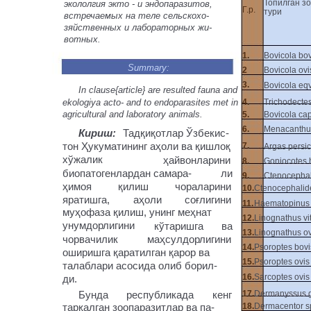
Топилган з
экололгия экто - и эндопаразитов,
Г.р.
тури
встречаемых на теле сельскохо-
зяйственных и лабораторных жи-
вотных.
1.
Bovicola bov
Summary:
2
Bovicola ovi
3.
Bovicola eqv
In clause{article} are resulted fauna and
ekologiya acto- and to endoparasites met in
4.
Trichodectes
agricultural and laboratory animals.
5.
Bovicola ca
6.
Menacanthu
Кириш:
Тадқиқотлар Ўзбекис-
тон Ҳукуматининг аҳоли ва қишлоқ
7.
Argas persi
хўжалик
ҳайвонларини
8.
Goniocotes 
биопатогенлардан самара-
ли
9.
Ctenocephal
ҳимоя
қилиш
чораларини
10.
Ctenocephalid
яратишга,
аҳоли
соғлигини
11.
Haematopinus 
муҳофаза қилиш, унинг меҳнат
12.
Linognathus vit
унумдорлигини
кўтаришга
ва
13.
Linognathus ov
чорвачилик
маҳсулдорлигини
14.
Psoroptes bovi
оширишга қаратилган қарор ва
15.
Psoroptes ovis
талаблари асосида олиб борил-
16.
Sarcoptes ovis
ди.
Бунда
республикада
кенг
17.
Dermanyssus g
тарқалган зоопаразитлар ва па-
18.
Dermacentor s