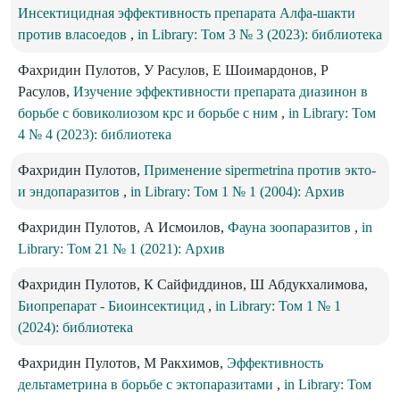
Инсектицидная эффективность препарата Алфа-шакти
против власоедов
,
in Library: Том 3 № 3 (2023): библиотека
Фахридин Пулотов, У Расулов, Е Шоимардонов, Р
Расулов,
Изучение эффективности препарата диазинон в
борьбе с бовиколиозом крс и борьбе с ним
,
in Library: Том
4 № 4 (2023): библиотека
Фахридин Пулотов,
Применение sipermetrina против экто-
и эндопаразитов
,
in Library: Том 1 № 1 (2004): Архив
Фахридин Пулотов, А Исмоилов,
Фауна зоопаразитов
,
in
Library: Том 21 № 1 (2021): Архив
Фахридин Пулотов, К Сайфиддинов, Ш Абдукхалимова,
Биопрепарат - Биоинсектицид
,
in Library: Том 1 № 1
(2024): библиотека
Фахридин Пулотов, М Ракхимов,
Эффективность
дельтаметрина в борьбе с эктопаразитами
,
in Library: Том