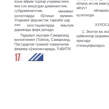
яъни айрим турлар учрамаслиги,
кўпроқ иссиқ мавс
ёки сон жиҳатдан доминантлик,
август
ойлари)
субдоминантлик,
минимал
кузатилди.
ҳолатларда
бўлиши
мумкин.
Уларнинг фаунистик таркиби ҳар
хил
ХУЛОС
экостацияларда
маьлум
даражада фарқ қилади.
1. Экотон ва эк
Тадқиқот ишлари Самарканд
ҳайвонлар (қорамол
вилоятининг (Тойлоқ, Самарканд,
орасида
Пастдаргом тумани) чорвачилик
ктеноцефалидоз
фермер хўжаликларида, ЎзВИТИ