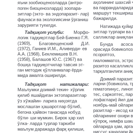
аҳолининг шахсий 
яъни зообиоценозларда (антро-
ва паррандаларида
поген биоценозларда) зоопара-
маршрут текшириш
зитлар (экто- ва эндопаразит- лар)
бажарилди.
фаунаси ва экологиясини ўрганиш
зарурияти туғилди.
Натижада қуйид
зитлар турлари ва 
Тадқиқот услуби:
Морфо-
салликлар аниқлан
логик тадқиқотлар Бей-Биенко Г.Я.
(1969),
Благовещенский
Д.И.
Бунда
асоса
(1972), Ганиев И.М., Аливерди- ев
орасида бовиколоз,
А.А. (1968), Беклемишев В.Н.
псороптоз,
(1958), Балашов Ю.С. (1967) ва
гиаломматоз, эстро
бошқа тадқиқотчилар тавсия эт-
разитоз касалликл
ган методик қўлланмалар ёрда-
тарқалганлиги ани
мида амалга оширилди.
Доимий паразит
ларни (бовикола, т
Тадқиқот
натижалари:
гематопинус, линог
Маълумки доимий текин- хўрлик
тес, саркоптес, па
қилиб яшайдиган эктопаразитлар
лофаглари) йил да
ўз хўжайин- ларига ниҳоятда
ноябрь-май ойлари,
мослашган ҳашаротлар бўлиб,
разитлар - иксод к
бегона ҳайвон танасида нобуд
ойларининг охири 
бўли- ши мумкин. Бирок ҳар хил
кўпроқ, нимфа шак
ўлка- ларда турлар таркиби
ойларида ҳам, арга
маълум даражада фарқ қилиши,
ниссус каналари й