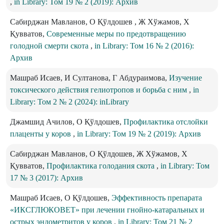
,
in Library: Том 19 № 2 (2019): Архив
Сабирджан Мавланов, О Қўлдошев , Ж Хўжамов, Х
Қувватов,
Современные меры по предотвращению
голодной смерти скота
,
in Library: Том 16 № 2 (2016):
Архив
Машраб Исаев, И Султанова, Г Абдураимова,
Изучение
токсического действия гелиотропов и борьба с ним
,
in
Library: Том 2 № 2 (2024): inLibrary
Джамшид Ачилов, О Қўлдошев,
Профилактика отслойки
плаценты у коров
,
in Library: Том 19 № 2 (2019): Архив
Сабирджан Мавланов, О Қўлдошев, Ж Хўжамов, Х
Қувватов,
Профилактика голодания скота
,
in Library: Том
17 № 3 (2017): Архив
Машраб Исаев, О Қўлдошев,
Эффективность препарата
«ИКСГЛЮКОВЕТ» при лечении гнойно-катаральных и
острых эндометритов у коров
,
in Library: Том 21 № 2