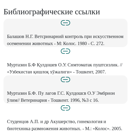
Библиографические ссылки
Балашов Н.Г. Ветсринарний контроль при искусственном
осеменении животных - М: Колос. 1980 - С. 272.
Муртазин Б.Ф Қулдошев О.У. Снмтоматак пуштсизлик. //
«Узбекистан қишлоқ хўжалиги» - Тошкент, 2007.
Муртазин Б.Ф. Пу лагов Г.С. Қулдошсв О.У Эмбрион
ўлим// Ветеринария - Тошкент. 1996, №3 с 16.
Студенцов А.П. и др Акушерство, гинекология и
биотехника размножения животных. - М.: «Колос». 2005.