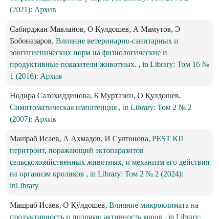
(2021): Архив
Сабирджан Мавланов, О Қулдошев, А Мамутов, Э
Бобоназаров,
Влияние ветеринарно-санитарных и
зоогигиенических норм на физиологические и
продуктивные показатели животных.
,
in Library: Том 16 №
1 (2016): Архив
Нодира Салохиддинова, Б Муртазин, О Қулдошев,
Симптоматическая импотенция
,
in Library: Том 2 № 2
(2007): Архив
Машраб Исаев, А Ахмадов, И Султонова,
PEST KIL
перитроит, поражающий эктопаразитов
сельскохозяйственных животных, и механизм его действия
на организм кроликов
,
in Library: Том 2 № 2 (2024):
inLibrary
Машраб Исаев, О Қўлдошев,
Влияние микроклимата на
продуктивность и половую активность коров
,
in Library: