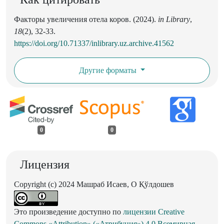
Факторы увеличения отела коров. (2024).
in Library
,
18
(2), 32-33.
https://doi.org/10.71337/inlibrary.uz.archive.41562
Другие форматы
0
0
Лицензия
Copyright (c) 2024 Машраб Исаев, О Қўлдошев
Это произведение доступно по
лицензии Creative
Commons «Attribution» («Атрибуция») 4.0 Всемирная
.