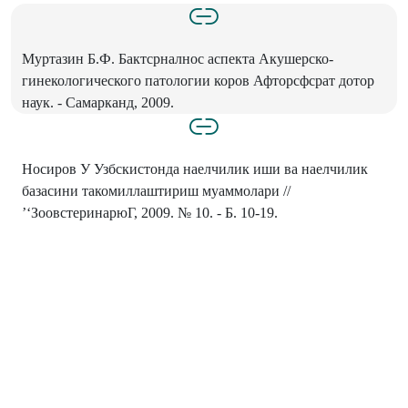
Муртазин Б.Ф. Бактсрналнос аспекта Акушерско-
гинекологического патологии коров Афторсфсрат дотор
наук. - Самарканд, 2009.
Носиров У Узбскистонда наелчилик иши ва наелчилик
базасини такомиллаштириш муаммолари //
’‘ЗоовстеринарюГ, 2009. № 10. - Б. 10-19.