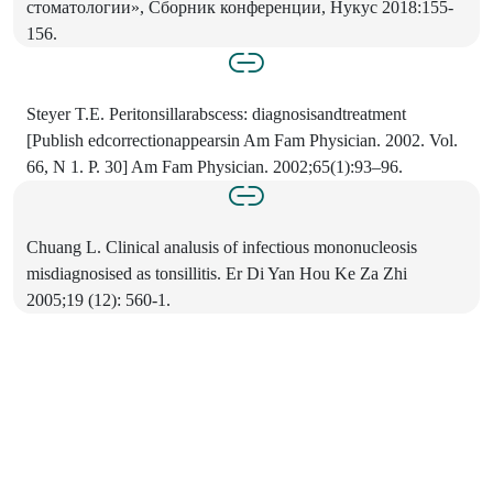
стоматологии», Сборник конференции, Нукус 2018:155-
156.
Steyer T.E. Peritonsillarabscess: diagnosisandtreatment
[Publish edcorrectionappearsin Am Fam Physician. 2002. Vol.
66, N 1. P. 30] Am Fam Physician. 2002;65(1):93–96.
Chuang L. Clinical analusis of infectious mononucleosis
misdiagnosised as tonsillitis. Er Di Yan Hou Ke Za Zhi
2005;19 (12): 560-1.