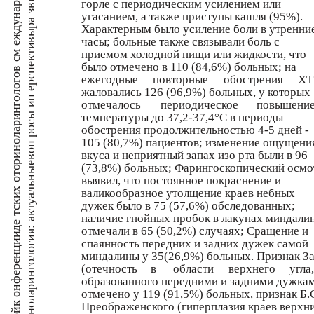
арод
зви
горле с периодическим усилением или
угасанием, а также приступы кашля (95%).
еждун
ра
Характерным было усиление боли в утренни
вы
часы; больные также связывали боль с
кти
приемом холодной пищи или жидкости, что
м
нгологов с
было отмечено в 110 (84,6%) больных; на
пе
ежегодные
повторные
обострения
ХТ
ерс
жаловались 126 (96,9%) больных, у которых
п
отмечалось
периодическое
повышени
ы и
температуры до 37,2-37,4°С в периоды
ри
рос
обострения продолжительностью 4-5 дней -
нола
105 (80,7%) пациентов; изменение ощущени
воп
вкуса и неприятный запах изо рта были в 96
ри
ные
(73,8%) больных; Фарингоскопический осмо
х ото
выявил, что постоянное покраснение и
ль
валикообразное утолщение краев небных
тски
уа
дужек было в 75 (57,6%) обследованных;
я: акт
наличие гнойных пробок в лакунах миндали
де
отмечали в 65 (50,2%) случаях; Сращение и
ии
нгологи
спаянность передних и задних дужек самой
нц
миндалины у 35(26,9%) больных. Признак З
фере
(отечность
в
области
верхнего
угла,
образованного передними и задними дужка
ри
он
отмечено у 119 (91,5%) больных, признак Б.
нола
Преображенского (гиперплазия краев верхн
к
ой