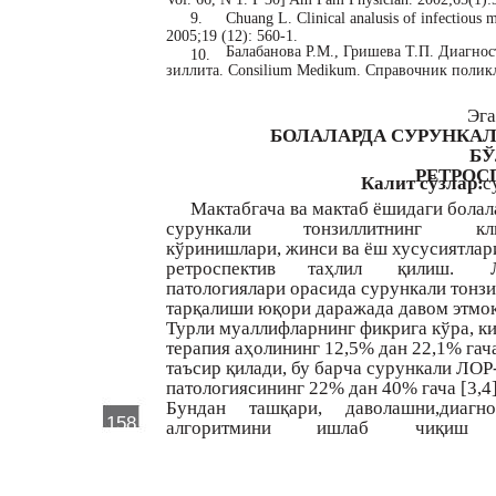
9.
Chuang L. Clinical analusis of infectious 
2005;19 (12): 560-1.
Балабанова Р.М., Гришева Т.П. Диагнос
10.
зиллита. Consilium Medikum. Справочник поликл
Эга
БОЛАЛАРДА СУРУНКА
Б
РЕТРОС
Калит сўзлар:
с
Мактабгача ва мактаб ёшидаги болал
сурункали
тонзиллитнинг
кл
кўринишлари, жинси ва ёш хусусиятлар
ретроспектив
таҳлил
қилиш.
патологиялари орасида сурункали тонзи
тарқалиши юқори даражада давом этмоқ
Турли муаллифларнинг фикрига кўра, к
терапия аҳолининг 12,5% дан 22,1% гач
таъсир қилади, бу барча сурункали ЛОР
патологиясининг 22% дан 40% гача [3,4]
Бундан
ташқари,
даволашни,диагно
158
алгоритмини
ишлаб
чиқиш