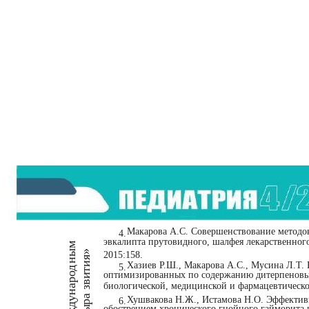
Макарова А.С. Совершенствование методов
4.
эвкалипта прутовидного, шалфея лекарственного 
ным
я»
2015:158.
Хазиев Р.Ш., Макарова А.С., Мусина Л.Т.
ти
5.
арод
оптимизированных по содержанию дитерпеновых
зви
биологической, медицинской и фармацевтическо
еждун
ра
Хушвакова Н.Ж., Истамова Н.О. Эффективн
6.
обострением хронического гнойного гайморита н