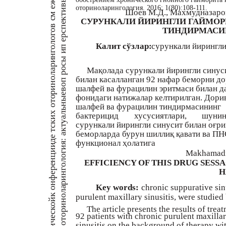
вы
оториноларингология. 2016; 1(80):108-111.
кти
Шоев М.Д., Махмудназаров
м
СУРУНКАЛИ ЙИРИНГЛИ ГАЙМО
нгологов с
пе
ТИНДИРМАСИ
ерс
Калит сўзлар:
сурункали йирингли
п
ы и
ри
рос
Мақолада сурункали йирингли синус
нола
билан касалланган 92 нафар беморни д
воп
шалфей ва фурацилин эритмаси билан 
ри
ные
фонидаги натижалар келтирилган. Дори
х ото
шалфей ва фурацилин тиндирмасининг
ль
бактерицид
хусусиятлари,
шунин
тски
уа
сурункали йирингли синусит билан оғри
я: акт
беморларда бурун шиллиқ қавати ва ПН
де
функционал ҳолатига
ии
нгологи
Makhamadi
нц
EFFICIENCY OF THIS DRUG SESS
фере
H
ри
он
Key words:
chronic suppurative sinu
нола
purulent maxillary sinusitis, were studied 
к
ой
ри
The article presents the results of trea
ск
92 patients with chronic purulent maxilla
я ото
че
sinusitis on the background of therapy wi