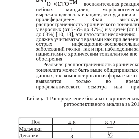
мест
о «сто™
воспалительная реакция
небных
миндалин,
морфологическ
выражающаяся альтерацией, экссудацией и
пролиферацией».
Зная
высоку
распространенность хронического тонзилли
у взрослых (от 5-6% до 37%,) и у детей (от 
до 63%) [10, 13], эта патология несомненно
должна учитываться врачами как при лечени
острых
инфекционно-воспалительны
заболеваний глотки, так и при наблюдении за
пациентами с хроническим тонзиллитом вне
обострения.
Реальная распространенность хроническ
тонзиллита может быть выше общепринятых
данных, т к. компенсированная форма часто
выявляется
только
во
врем
профилактического
осмотра
или
пр
Таблица 1 Распределение больных с хроническим
ретроспективного анализа за 201
Пол
4-8
8-12
—
Мальчики
1
14
Девочки
3
22