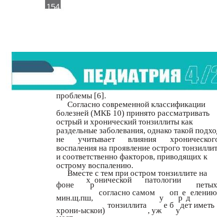
154
проблемы [6].
Согласно современной классификации
болезней (МКБ 10) принято рассматривать
острый и хронический тонзиллиты как
раздельные заболевания, однако такой подх
не
учитывает
влияния
хроническог
воспаления на проявление острого тонзилли
и соответственно факторов, приводящих к
острому воспалению.
Вместе с тем при остром тонзиллите на
х
онической
патологии
фоне
р
петы
согласно самом
оп
е
елению
мин.щ.пш,
у
р
д
тонзиллита
е б
дет иметь
хрони-ыскои)
, уж
у