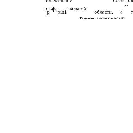
объективное
обсле
ов
д
о
офа
гиальной
р
рш1
области,
а
Разделение основных жалоб с ХТ