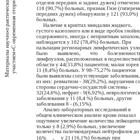
отделов передних и задних дужек) отмечено
ри
ск
118 (90,7%) больных, признак Гизе (гиперем
я ото
че
передних дужек) обнаружили у 121 (93,0%)
кти
больных.
на
ра
Наличие в криптах миндалин жидкого,
ен
-п
густого казеозного или в виде пробок гнойн
м
но
овре
содержимого, иногда с неприятным запахом,
ауч
наблюдается у 102 (78,4%) больных. При
пальпации регионарных лимфатических узло
алы н
«С
было
выявлено,
что
болезненност
ем
лимфоузлов, расположенных в подчелюстно
ти
тери
области у 44(33,8%) пациентов; малая хорея
ас
11 (8,4%) больных. У 98-75,27% пациентов
уч
Ма
были выявлены сопутствующие заболевания,
из них: ревматизм - 38(29,2%), нарушения с
стороны сердечно-сосудистой системы -
32(24,6%), нефрит - 9(6,92%), неврологичес
заболевания у 11 (8,4 %) больных, другие
заболевания 8 - (6,15%).
Анализ лабораторных исследований в
общем клиническом анализе крови показал
ощутимое увеличение количества лейкоцито
только у 8 (2,9%) больных, увеличение
количества палочкоядерных нейтрофилов до 
у 21 (16,1%) больных при
16%
-