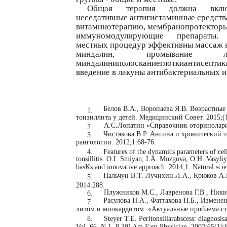
Общая
терапия
должна
вкл
неседативные антигистаминные средств
витаминотерапию, мембранопротекторы
иммуномодулирующие
препараты.
местных процедур эффективны массаж 
миндалин,
промывание
миндалиниполосканиеглоткиантисептик
введение в лакуны антибактериальных и
Белов В.А., Воропаева Я.В. Возрастные
1.
тонзиллита у детей. Медицинский Совет. 2015;(
А.С.Лопатин «Справочник оторинолари
2.
Чистякова В.Р. Ангина и хронический то
3.
рангологии. 2012;1:68-76.
4.
Features of the dynamics parameters of cel
tonsillitis. O.I. Smiyan, I.A. Mozgova, O.H. Vasyliy
basKs and innovative approach. 2014;1. Natural scie
Пальчун В.Т. Лучихин Л.А., Крюков А.
5.
2014:288.
Плужников М.С., Лавренова Г.В., Ники
6.
Расулова Н.А., Фаттахова Н.Б., Измене
7.
литом и миокардитом. «Актуальные проблема ст
8.
Steyer T.E. Peritonsillarabscess: diagnos
Vol. 66, N 1. P 30] Am Fam Physician. 2002;65(1):