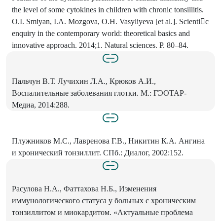
the level of some cytokines in children with chronic tonsillitis.
O.I. Smiyan, I.A. Mozgova, O.H. Vasyliyeva [et al.]. Scientic
enquiry in the contemporary world: theoretical basiсs and
innovative approach. 2014;1. Natural sciences. P. 80–84.
Пальчун В.Т. Лучихин Л.А., Крюков А.И.,
Воспалительные заболевания глотки. М.: ГЭОТАР-
Медиа, 2014:288.
Плужников М.С., Лавренова Г.В., Никитин К.А. Ангина
и хронический тонзиллит. СПб.: Диалог, 2002:152.
Расулова Н.А., Фаттахова Н.Б., Изменения
иммунологического статуса у больных с хроническим
тонзиллитом и миокардитом. «Актуальные проблема