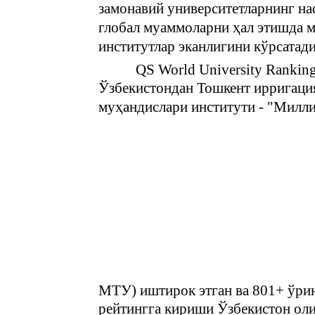
замонавий университетларнинг наф
глобал муаммоларни ҳал этишда 
институтлар эканлигини кўрсатади
QS World University Ranking
Ўзбекистондан Тошкент ирригаци
муҳандислари институти - "Мил
МТУ) иштирок этган ва 801+ ўрин
рейтингга кириши Ўзбекистон оли