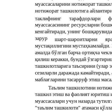
муассасаларини нотижорат ташкил
нотижорат ташкилотига айлантир
таклифнинг
тарафдорлари
ф
муассасасининг ресурсларни бош
кенгайтиради, унинг бошқаруви
зарур
шарт-шароитларни
яр
мустақиллигини мустаҳкамлайди. Б
амалда бўлган барча ортиқча чек
қилиш керакки, бундай ўзгартири
ташкилотларига таъсирини (улар э
сезиларли даражада камайтиради
маблағларини тасарруф этиш маса
Таълим ташкилотини нотижо
ташкил этиш ва фаолият юритиш и
муассасалари учун назарда тутил
"таълим ташкилоти" атамаси қўлл