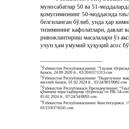
муносабатлар 50 ва 51-моддалард
қомусимизнинг 50-моддасида таъ
белгиланган бўлиб, унда ҳар кимн
тизимининг кафолатлари, давлат в
ривожлантириш масалалари ўз акс
учун ҳам умумий ҳуқуқий асос бў
1
Ўзбекистон Республикасининг “Таълим тўғрисид
базаси, 24.09.2020 й., 03/20/637/1313-сон
2
Ўзбекистон Республикасининг “Педагогнинг мақ
миллий базаси, 01.02.2024 й., 03/24/901/0082-сон
3
Ўзбекистон Республикаси Президентининг “Таъ
қўшимча чора-тадбирлар тўғрисида”ги ПҚ–54-сон
05.02.2024 й., 07/24/54/0092-сон.
4
Ўзбекистон Республикасининг Конституцияси. //
03/23/837/0241-сон.