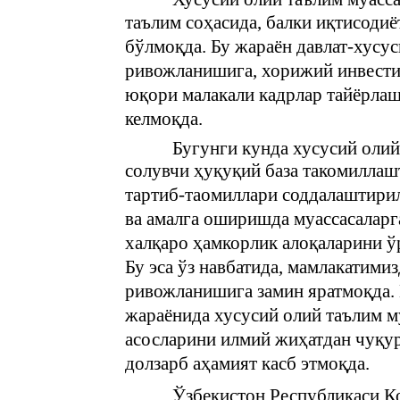
таълим соҳасида, балки иқтисоди
бўлмоқда. Бу жараён давлат-хусу
ривожланишига, хорижий инвести
юқори малакали кадрлар тайёрла
келмоқда.
Бугунги кунда хусусий олий
солувчи ҳуқуқий база такомилла
тартиб-таомиллари соддалаштири
ва амалга оширишда муассасаларга
халқаро ҳамкорлик алоқаларини ў
Бу эса ўз навбатида, мамлакатими
ривожланишига замин яратмоқда.
жараёнида хусусий олий таълим м
асосларини илмий жиҳатдан чуқур
долзарб аҳамият касб этмоқда.
Ўзбекистон Республикаси К