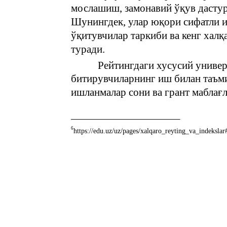
мослашиш, замонавий ўқув дастур
Шунингдек, улар юқори сифатли и
ўқитувчилар таркиби ва кенг хал
туради.
Рейтингдаги хусусий универ
битирувчиларнинг иш билан таъм
ишланмалар сони ва грант маблағ
6
https://edu.uz/uz/pages/xalqaro_reyting_va_indekslar