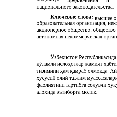
предложения
и
национального законодательства.
Ключевые слова:
высшее о
образовательная организация, нек
акционерное общество, общество 
автономная некоммерческая орган
Ўзбекистон Республикасида 
кўламли ислоҳотлар жамият ҳаёти
тизимини ҳам қамраб олмоқда. Ай
хусусий олий таълим муассасалар
фаолиятини тартибга солувчи ҳу
алоҳида эътиборга молик.