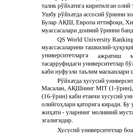
талик рўйхатига киритилган олий 
Ушбу рўйхатда ассосий ўринни хо
Булар АҚШ, Европа иттифоқи, Хи
муассасалари доимий ўринни банд
QS World University Rankin
муассасаларини ташкилий-ҳуқуқий
университетларга
ажратиш
тасарруфидаги университетлар бўл
каби нуфузли таълим масканлари
Рўйхатда хусусий университ
Масалан, АҚШнинг MIT (1-ўрин), H
(16-ўрин) каби етакчи хусусий ун
олийгоҳлари қаторига киради. Бу 
жиҳати - уларнинг молиявий муст
эгалигидир.
Хусусий университетлар бош