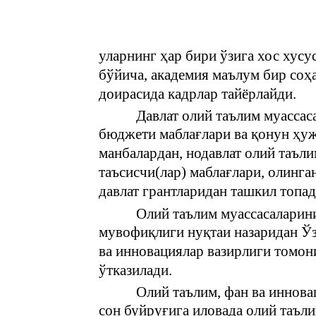
уларнинг ҳар бири ўзига хос хусус
бўйича, академия маълум бир соҳа
доирасида кадрлар тайёрлайди.
Давлат олий таълим муассас
бюджети маблағлари ва қонун ҳу
манбалардан, нодавлат олий таъл
таъсисчи(лар) маблағлари, олинга
давлат грантларидан ташкил топад
Олий таълим муассасаларини
мувофиқлиги нуқтаи назаридан Ўз
ва инновациялар вазирлиги томон
ўтказилади.
Олий таълим, фан ва иннова
сон буйруғига иловада олий таъл