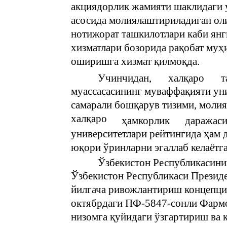
акциядорлик жамияти шаклидаги 
асосида молиялаштириладиган оли
нотижорат ташкилотлари каби янг
хизматлари бозорида рақобат муҳ
оширишга хизмат қилмоқда.
Учинчидан,
халқаро
т
муассасасининг муваффақияти уни
самарали бошқарув тизими, молия
халқаро
ҳамкорлик
даражаси
университетлари рейтингида ҳам д
юқори ўринларни эгаллаб келаётг
Ўзбекистон Республикасини
Ўзбекистон Республикаси Презид
йилгача ривожлантириш концепци
октябрдаги ПФ-5847-сонли Фармо
низомга қуйидаги ўзгартириш ва