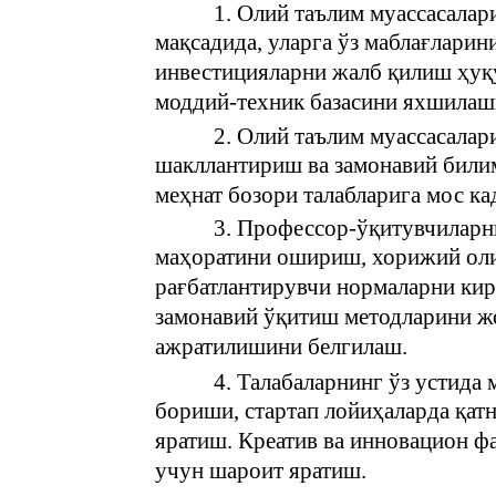
1. Олий таълим муассасала
мақсадида, уларга ўз маблағлари
инвестицияларни жалб қилиш ҳуқу
моддий-техник базасини яхшилашг
2. Олий таълим муассасалар
шакллантириш ва замонавий били
меҳнат бозори талабларига мос к
3. Профессор-ўқитувчиларн
маҳоратини ошириш, хорижий оли
рағбатлантирувчи нормаларни ки
замонавий ўқитиш методларини ж
ажратилишини белгилаш.
4. Талабаларнинг ўз устида
бориши, стартап лойиҳаларда қа
яратиш. Креатив ва инновацион 
учун шароит яратиш.