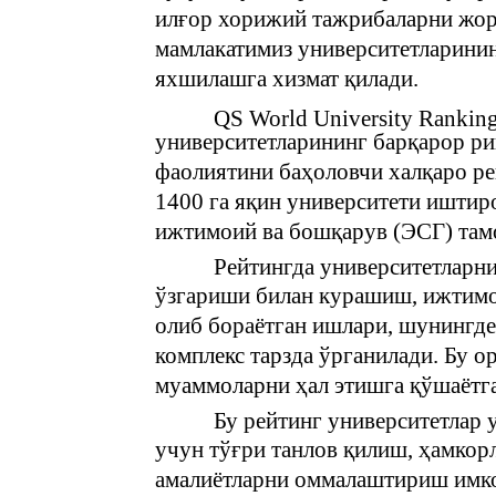
илғор хорижий тажрибаларни жори
мамлакатимиз университетларинин
яхшилашга хизмат қилади.
QS World University Ranking
университетларининг барқарор р
фаолиятини баҳоловчи халқаро ре
1400 га яқин университети иштиро
ижтимоий ва бошқарув (ЭСГ) там
Рейтингда университетларн
ўзгариши билан курашиш, ижтимо
олиб бораётган ишлари, шунингде
комплекс тарзда ўрганилади. Бу о
муаммоларни ҳал этишга қўшаётга
Бу рейтинг университетлар 
учун тўғри танлов қилиш, ҳамкор
амалиётларни оммалаштириш имко