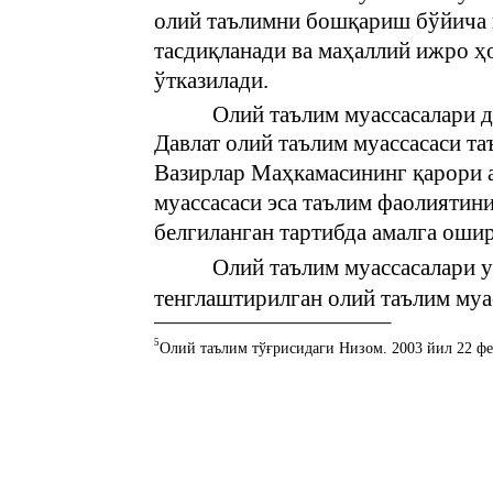
олий таълимни бошқариш бўйича в
тасдиқланади ва маҳаллий ижро ҳ
ўтказилади.
Олий таълим муассасалари д
Давлат олий таълим муассасаси т
Вазирлар Маҳкамасининг қарори а
муассасаси эса таълим фаолиятин
белгиланган тартибда амалга оши
Олий таълим муассасалари ун
тенглаштирилган олий таълим муа
5
Олий таълим тўғрисидаги Низом. 2003 йил 22 февр