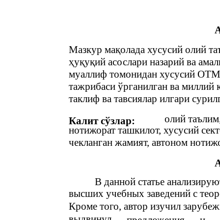
Мазкур мақолада хусусий олий т
ҳуқуқий асослари назарий ва амал
муаллиф томонидан хусусий ОТМ
тажрибаси ўрганилган ва миллий
таклиф ва тавсиялар илгари сурил
олий таълим
Калит сўзлар:
нотижорат ташкилот, хусусий сек
чекланган жамият, автоном нотижо
В данной статье анализиру
высших учебных заведений с теор
Кроме того, автор изучил зарубе
выдвинул