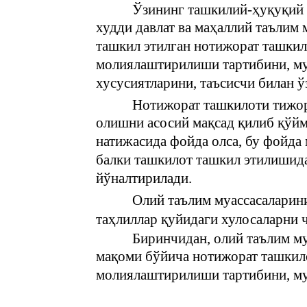
Ўзининг ташкилий-ҳуқуқий 
худди давлат ва маҳаллий таълим 
ташкил этилган нотижорат ташкил
молиялаштирилиши тартибини, му
хусусиятларини, таъсисчи билан ў
Нотижорат ташкилоти тижор
олишни асосий мақсад қилиб қўй
натижасида фойда олса, бу фойда
балки ташкилот ташкил этилишид
йўналтирилади.
Олий таълим муассасаларин
таҳлиллар қуйидаги хулосаларни 
Биринчидан, олий таълим м
мақоми бўйича нотижорат ташкило
молиялаштирилиши тартибини, му