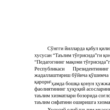
Сўнгги йилларда қабул қил
хусусан “Таълим тўғрисида”ги қо
“Педагогнинг мақоми тўғрисида”г
Республикаси
Президентининг
жадаллаштириш бўйича қўшимча 
қарори
3
ҳамда бошқа қонун ҳужжат
фаолиятининг ҳуқуқий асосларини
таълим хизматлари бозорида соғл
таълим сифатини оширишга хизма
Хусусий олий таълим муасс