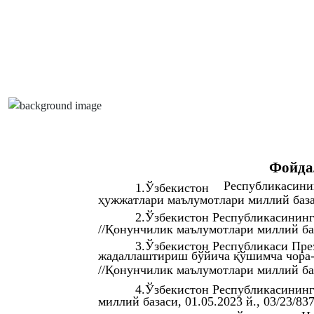
Фойда
Республикасини
1.Ўзбекистон
ҳужжатлари маълумотлари миллий базаси
2.Ўзбекистон Республикасининг
//Қонунчилик маълумотлари миллий база
3.Ўзбекистон Республикаси Пре
жадаллаштириш бўйича қўшимча чора-т
//Қонунчилик маълумотлари миллий база
4.Ўзбекистон Республикасининг
миллий базаси, 01.05.2023 й., 03/23/83