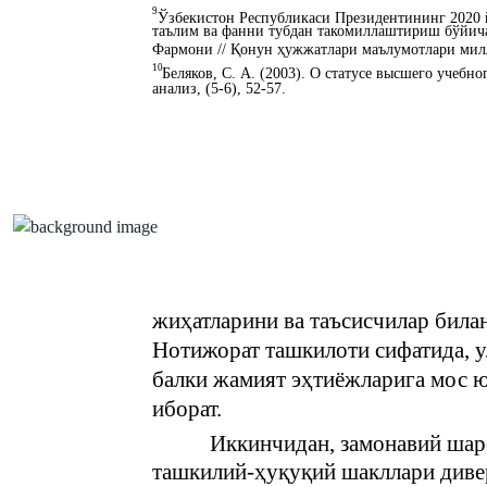
9
Ўзбекистон Республикаси Президентининг 2020 
таълим ва фанни тубдан такомиллаштириш бўйич
Фармони // Қонун ҳужжатлари маълумотлари миллий
10
Беляков, С. А. (2003). О статусе высшего учебн
анализ, (5-6), 52-57.
жиҳатларини ва таъсисчилар била
Нотижорат ташкилоти сифатида, у
балки жамият эҳтиёжларига мос 
иборат.
Иккинчидан, замонавий шар
ташкилий-ҳуқуқий шакллари диве