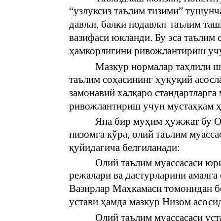
“узлуксиз таълим тизими” тушунча
давлат, балки нодавлат таълим т
вазифаси юкланди. Бу эса таълим 
ҳамкорлигини ривожлантириш учу
Мазкур нормалар таҳлили ш
таълим соҳасининг ҳуқуқий асосл
замонавий халқаро стандартларга 
ривожлантириш учун мустаҳкам ҳ
Яна бир муҳим ҳужжат бу О
низомга кўра, олий таълим муасс
қуйидагича белгиланади:
Олий таълим муассасаси юр
режалари ва дастурларини амалга
Вазирлар Маҳкамаси томонидан бе
устави ҳамда мазкур Низом асоси
Олий таълим муассасаси уст