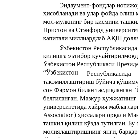
Эндаумент-фондлар нотижор
ҳисобланади ва улар фойда олиш
мол-мулкнинг бир қисмини ташкил
Пристон ва Стэнфорд университет
капитали миллиардлаб АҚШ долла
Ўзбекистон Республикасида
қилишга эътибор кучайтирилмоқда
Ўзбекистон Республикаси Президе
“Ўзбекистон
Республикасида
такомиллаштириш бўйича қўшимч
сон Фармон билан тасдиқланган “
белгиланган. Мазкур ҳужжатнинг 
университетида хайрия маблағлар
Association) ҳиссалари орқали М
ташкил қилиш кўзда тутилган. Бу
молиялаштиришнинг янги, барқар