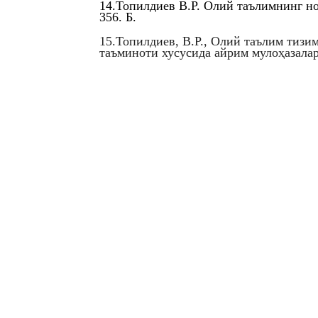
14.Топилдиев В.Р. Олий таълимнинг но
356. Б.
15.Топилдиев, В.Р., Олий таълим тиз
таъминоти хусусида айрим мулоҳазала