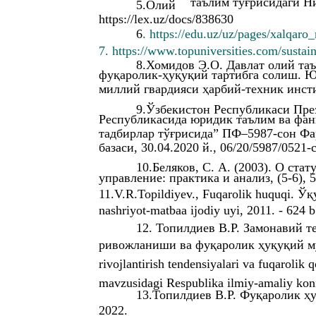
таълим тўғрисидаги Ни
5.Олий
https://lex.uz/docs/838630
6
. https://edu.uz/uz/pages/xalqaro
7. https://www.topuniversities.com/sustai
8.Хомидов Э.О. Давлат олий та
фуқаролик-ҳуқуқий тартибга солиш. Ю.
миллий гвардияси ҳарбий-техник инсти
9.Ўзбекистон Республикаси Пре
Республикасида юридик таълим ва фа
тадбирлар тўғрисида” ПФ–5987-сон Фа
базаси, 30.04.2020 й., 06/20/5987/0521-
10.Беляков, С. А. (2003). О ста
управление: практика и анализ, (5-6), 5
11.V.R.Topildiyev., Fuqarolik huquqi. Ў
nashriyot-matbaa ijodiy uyi, 2011. - 624 b
12. Топилдиев В.Р. Замонавий 
ривожланиши ва фуқаролик ҳуқуқий муно
rivojlantirish tendensiyalari va fuqarolik q
mavzusidagi Respublika ilmiy-amaliy konfe
13.Топилдиев В.Р. Фуқаролик ҳуқу
2022.