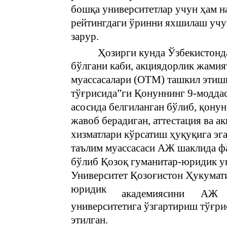
бошқа университетлар учун ҳам 
рейтингдаги ўринни яхшилаш учу
зарур.
Ҳозирги кунда Ўзбекистонд
бўлгани каби, акциядорлик жамия
муассасалари (ОТМ) ташкил этишг
тўғрисида”ги Қонуннинг 9-моддаси
асосида белгиланган бўлиб, қону
жавоб берадиган, аттестация ва 
хизматлари кўрсатиш ҳуқуқига эга
таълим муассасаси АЖ шаклида ф
бўлиб Қозоқ гуманитар-юридик у
Университет Қозоғистон Ҳукумати
юридик
академиясини
АЖ
университетига ўзгартириш тўғр
этилган.