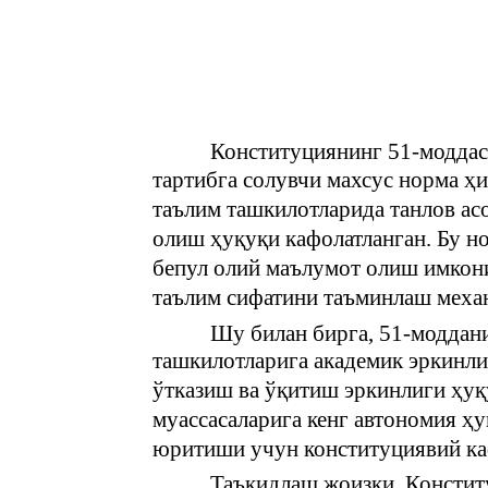
Конституциянинг 51-моддаси
тартибга солувчи махсус норма ҳ
таълим ташкилотларида танлов ас
олиш ҳуқуқи кафолатланган. Бу н
бепул олий маълумот олиш имкони
таълим сифатини таъминлаш меха
Шу билан бирга, 51-моддан
ташкилотларига академик эркинли
ўтказиш ва ўқитиш эркинлиги ҳуқ
муассасаларига кенг автономия ҳ
юритиши учун конституциявий ка
Таъкидлаш жоизки, Констит