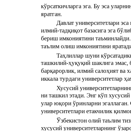
кўрсаткичларга эга. Бу эса уларн
яратган.
Давлат университетлари эса 
илмий-тадқиқот базасига эга бўли
бериш имкониятини таъминлайди. 
таълим олиш имкониятини яратад
Таҳлиллар шуни кўрсатадик
ташкилий-ҳуқуқий шаклига эмас, 
барқарорлик, илмий салоҳият ва 
иккала турдаги университетлар 
Хусусий университетларнин
ни ташкил этади. Энг кўп хусуси
улар юқори ўринларни эгаллаган. 
университетлари етакчилик қилмо
Ўзбекистон олий таълим ти
хусусий университетларнинг ўзар