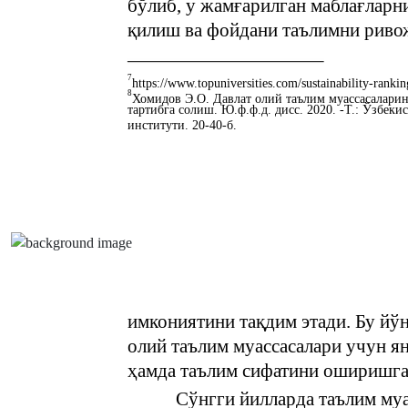
бўлиб, у жамғарилган маблағларн
қилиш ва фойдани таълимни риво
7
https://www.topuniversities.com/sustainability-ranki
8
Хомидов Э.О. Давлат олий таълим муассасалари
тартибга солиш. Ю.ф.ф.д. дисс. 2020. -Т.: Ўзбек
институти. 20-40-б.
имкониятини тақдим этади. Бу йў
олий таълим муассасалари учун я
ҳамда таълим сифатини оширишг
Сўнгги йилларда таълим му