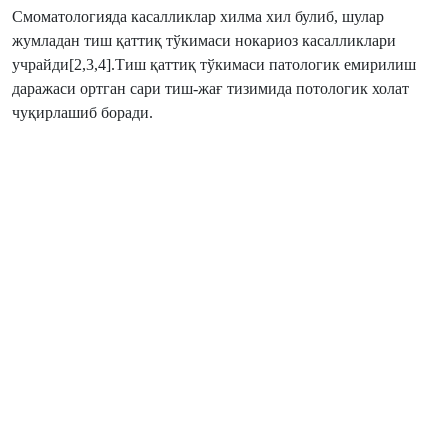
Смоматологияда касалликлар хилма хил булиб, шулар
жумладан тиш қаттиқ тўкимаси нокариоз касалликлари
учрайди[2,3,4].Тиш қаттиқ тўкимаси патологик емирилиш
даражаси ортган сари тиш-жағ тизимида потологик холат
чуқирлашиб боради.