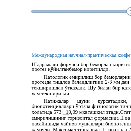
Международная научная-практическая конфе
IIIдаражали формаси бор беморлар киритил
протез қўйилганбемор киритилди.
Патологик емирилиш бор беморларни 
протезда тишлов баландлигини 2-3 мм дан
текширишдан ўтқаздик. Шу билан бир қато
ҳам текширилди.
Натижалар
шуни
курсатадики,
биопотенциаллари ўртача физиологик тинч 
ҳолатида 573+ 10,09 мквташкил этади.Ста
емирилишнинг горизонтал формасида II ва
пасайишида чайнов мушаклари биопотенци
камаяди. Максимал тишловда II даражада 