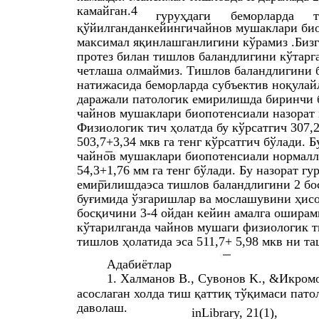
камайган.4
гуруҳдаги
беморларда
қўйилганданкейингичайнов мушаклари био
максимал яқинлашганлигини кўрамиз .Бизг
протез билан тишлов баландлигини кўтарг
четлаша олмаймиз. Тишлов баландлигини б
натижасида беморларда субъектив ноқулай
даражали патологик емирилишда биринчи б
чайнов мушаклари биопотенсиали назорат 
Физиологик тич ҳолатда бу кўрсатгич 307,
503,7+3,34 мкв га тенг кўрсатгич бўлади. 
чайнов мушаклари биопотенсиали нормалл
54,3+1,76 мм га тенг бўлади. Бу назорат гу
емирилишдаэса тишлов баландлигини 2 бос
буғимида ўзгаришлар ва мослашувини ҳисо
босқичини 3-4 ойдан кейин амалга оширам
кўтарилганда чайнов мушаги физиологик ти
тишлов ҳолатида эса 511,7+ 5,98 мкв ни та
Адабиётлар
1. Халманов B., Сувонов K., &Икром
асослаган холда тиш қаттиқ тўқимаси пат
даволаш.
inLibrary, 21(1),