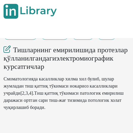
13-02-2023
126-127
258
29
Тишларнинг емирилишида протезлар
қўлланилгандагиэлектромиографик
курсатгичлар
Смоматологияда касалликлар хилма хил булиб, шулар
жумладан тиш қаттиқ тўкимаси нокариоз касалликлари
учрайди[2,3,4].Тиш қаттиқ тўкимаси патологик емирилиш
даражаси ортган сари тиш-жағ тизимида потологик холат
чуқирлашиб боради.