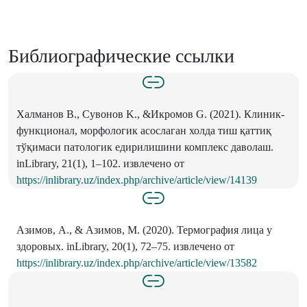
Библиографические ссылки
Халманов B., Сувонов K., &Икромов G. (2021). Клиник-
функционал, морфологик асослаган холда тиш қаттиқ
тўқимаси патологик едирилишини комплекс даволаш.
inLibrary, 21(1), 1–102. извлечено от
https://inlibrary.uz/index.php/archive/article/view/14139
Азимов, А., & Азимов, М. (2020). Термография лица у
здоровых. inLibrary, 20(1), 72–75. извлечено от
https://inlibrary.uz/index.php/archive/article/view/13582