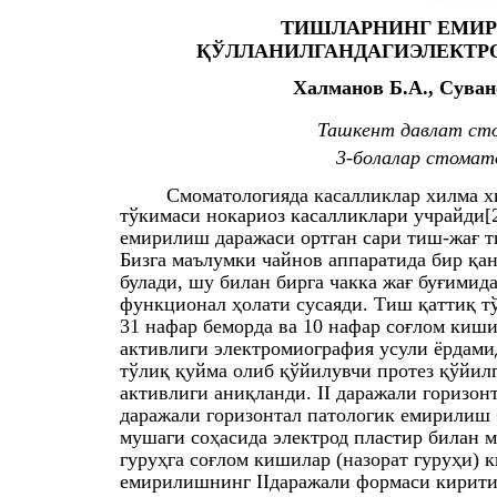
ТИШЛАРНИНГ ЕМИР
ҚЎЛЛАНИЛГАНДАГИЭЛЕКТР
Халманов Б.А., Суван
Ташкент давлат ст
3-болалар стомат
Смоматологияда касалликлар хилма х
тўкимаси нокариоз касалликлари учрайди[2
емирилиш даражаси ортган сари тиш-жағ т
Бизга маълумки чайнов аппаратида бир қа
булади, шу билан бирга чакка жағ буғимид
функционал ҳолати сусаяди. Тиш қаттиқ т
31 нафар беморда ва 10 нафар соғлом киш
активлиги электромиография усули ёрдами
тўлиқ қуйма олиб қўйилувчи протез қўйи
активлиги аниқланди. II даражали горизонт
даражали горизонтал патологик емирилиш 
мушаги соҳасида электрод пластир билан м
гуруҳга соғлом кишилар (назорат гуруҳи) к
емирилишнинг IIдаражали формаси кирити