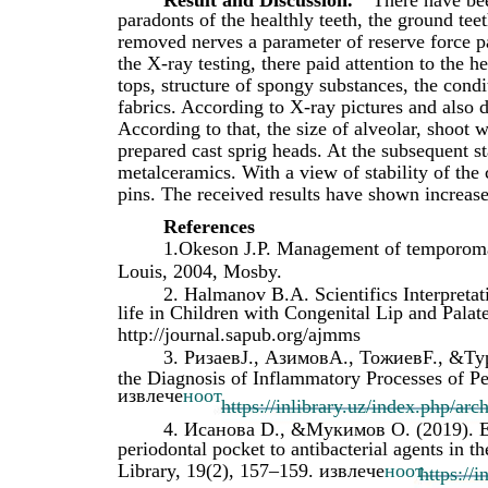
paradonts of the healthly teeth, the ground tee
removed nerves a parameter of reserve force p
the X-ray testing, there paid attention to the he
tops, structure of spongy substances, the condi
fabrics. According to X-ray pictures and also
According to that, the size of alveolar, shoot w
prepared cast sprig heads. At the subsequent s
metalceramics. With a view of stability of the
pins. The received results have shown increa
References
1.Okeson J.P. Management of temporoman
Louis, 2004, Mosby.
2. Halmanov B.A. Scientifics Interpretati
life in Children with Congenital Lip and Pal
http://journal.sapub.org/ajmms
3. РизаевJ., АзимовA., ТожиевF., &Тур
the Diagnosis of Inflammatory Processes of Per
извлече
ноот
https://inlibrary.uz/index.php/arc
4. Исанова D., &Мукимов O. (2019). Eval
periodontal pocket to antibacterial agents in th
Library, 19(2), 157–159. извлече
ноот
https://