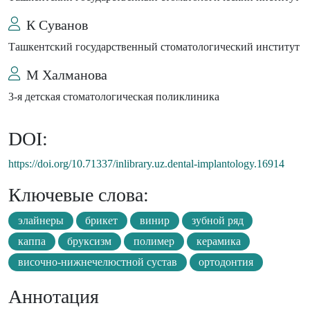
К Суванов
Ташкентский государственный стоматологический институт
М Халманова
3-я детская стоматологическая поликлиника
DOI:
https://doi.org/10.71337/inlibrary.uz.dental-implantology.16914
Ключевые слова:
элайнеры
брикет
винир
зубной ряд
каппа
бруксизм
полимер
керамика
височно-нижнечелюстной сустав
ортодонтия
Аннотация