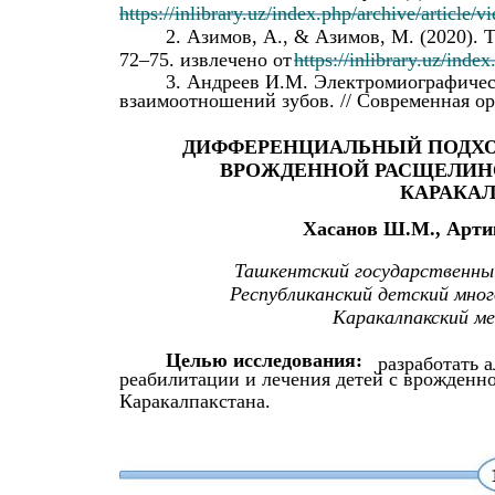
https://inlibrary.uz/index.php/archive/article/
2. Азимов, А., & Азимов, М. (2020). Т
72–75. извлечено от
https://inlibrary.uz/inde
3. Андреев И.М. Электромиографиче
взаимоотношений зубов. // Современная ор
ДИФФЕРЕНЦИАЛЬНЫЙ ПОДХОД
ВРОЖДЕННОЙ РАСЩЕЛИНО
КАРАКА
Хасанов Ш.М., Артик
Ташкентский государственн
Республиканский детский мно
Каракалпакский м
Целью исследования:
разработать 
реабилитации и лечения детей с врожденн
Каракалпакстана.