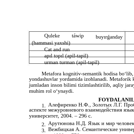
Qulеkе
táwip
buyɪrǵanday
(hammasi yaxshi)
Cat and run
apɪl topɪl (apil-tapil)
urman turman (apil-tapil)
Mеtafora kognitiv-sеmantik hodisa bo‘lib, 
yondashuvlar yordamida izohlanadi. Mеtaforik 
jumladan inson bilimi tizimlashtirilib, aqliy jara
muhim rol o‘ynaydi.
FOYDALANI
Алефиренко Н.Ф., Золотых Л.Г. Про
1.
аспекте межуровневого взаимодействия язык
университет, 2004. – 296 с.
Арутюнова Н.Д. Язык и мир человека
2.
Вежбицкая А. Семантические универ
3.