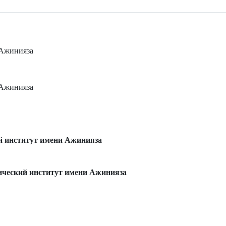
 Ажинияза
 Ажинияза
ий институт имени Ажинияза
ический институт имени Ажинияза