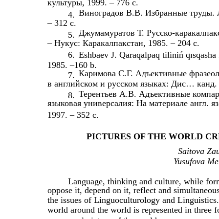
культуры, 1999. – 776 с.
Виноградов В.В. Избранные труды. Л
4.
– 312 с.
Джумамуратов Т. Русско-каракалпак
5.
– Нукус: Каракалпакстан, 1985. – 204 с.
6.
Еshbаеv J. Qаrаqаlpаq tiliniń qɪsqаshа 
1985. –160 b.
Каримова С.Г. Адъективные фразеол
7.
в английском и русском языках: Дис… канд. ф
Терентьев А.В. Адъективные компа
8.
языковая универсалия: На материале англ. я
1997. – 352 с.
PICTURES OF THE WORLD C
Saitova Zau
Yusufova Meh
Language, thinking and culture, while form
oppose it, depend on it, reflect and simultaneou
the issues of Linguoculturology and Linguistics
world around the world is represented in three 