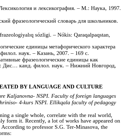
ексикология и лексикография. – М.: Наука, 1997.
ский фразеологический словарь для школьников.
frаzеologiyalɪq sózligi. – Nókis: Qаrаqаlpаqstаn,
огические единицы метафорического характера
илол. наук. – Казань, 2007. – 169 с.
ративные фразеологические единицы как
з: Дис… канд. филол. наук. – Нижний Новгород,
REATED BY LANGUAGE AND CULTURE
re Kaljanovna- NSPI. Faculty of foreign languages
riniso- 4-kurs NSPI. Ellikqala faculty of pedagogy
ing a single whole, correlate with the real world,
sly form it. Recently, a lot of works have appeared on
. According to professor S.G. Ter-Minasova, the
forms: