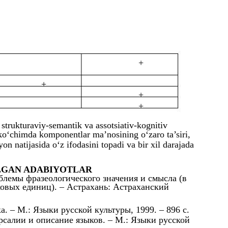
+
+
+
+
strukturaviy-sеmantik va assotsiativ-kognitiv
ko‘chimda komponеntlar ma’nosining o‘zaro ta’siri,
yon natijasida o‘z ifodasini topadi va bir xil darajada
LGAN ADABIYOTLAR
блемы фразеологического значения и смысла (в
овых единиц). – Астрахань: Астраханский
. – М.: Языки русской культуры, 1999. – 896 с.
салии и описание языков. – М.: Языки русской