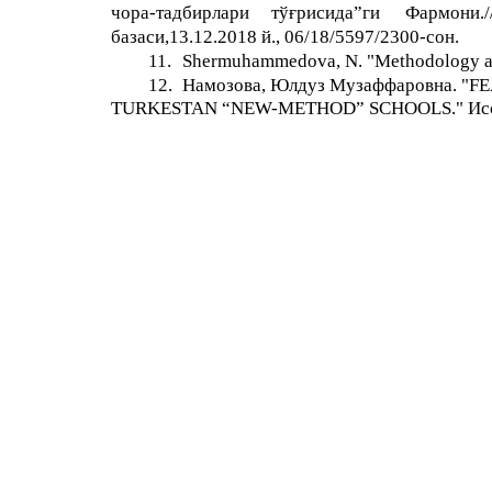
чора-тадбирлари
тўғрисида”ги
Фармони./
базаси,13.12.2018 й., 06/18/5597/2300-сон.
11.
Shermuhammedova, N. "Methodology and
12.
Намозова, Юлдуз Музаффаровна. "
TURKESTAN “NEW-METHOD” SCHOOLS." Исслед