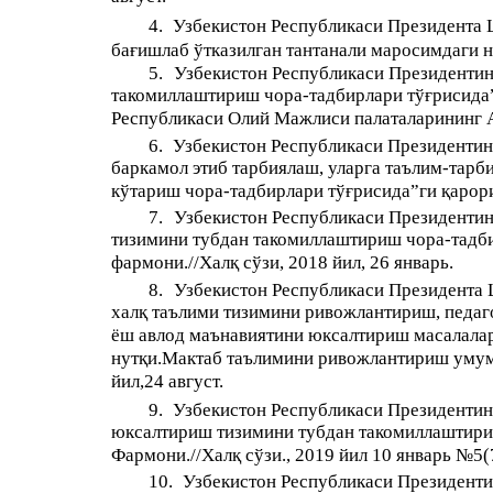
4.
Узбекистон Республикаси Президента 
бағишлаб ўтказилган тантанали маросимдаги ну
5.
Узбекистон Республикаси Президентин
такомиллаштириш чора-тадбирлари тўғрисида”г
Республикаси Олий Мажлиси палаталарининг А
6.
Узбекистон Республикаси Президенти
баркамол этиб тарбиялаш, уларга таълим-тарб
кўтариш чора-тадбирлари тўғрисида”ги қарори.
7.
Узбекистон Республикаси Президентин
тизимини тубдан такомиллаштириш чора-тадби
фармони.//Халқ сўзи, 2018 йил, 26 январь.
8.
Узбекистон Республикаси Президента 
халқ таълими тизимини ривожлантириш, педаг
ёш авлод маънавиятини юксалтириш масалала
нутқи.Мактаб таълимини ривожлантириш умумх
йил,24 август.
9.
Узбекистон Республикаси Президентин
юксалтириш тизимини тубдан такомиллаштири
Фармони.//Халқ сўзи., 2019 йил 10 январь №5(
10.
Узбекистон Республикаси Президент