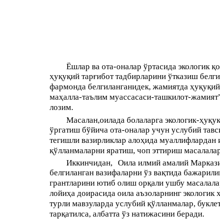
Ёшлар ва ота-оналар ўртасида экологик 
ҳуқуқий тарғибот тадбирларини ўтказиш белг
фармонда белгиланганидек, жамиятда ҳуқуқий
маҳалла-таълим муассасаси-ташкилот-жамият”
лозим.
Масалан,оилада болаларга экологик-ҳуқу
ўргатиш бўйича ота-оналар учун услубий тав
тегишли вазирликлар алоҳида муаллифлардан 
қўлланмаларни яратиш, чоп эттириш масалала
Иккинчидан,
Оила илмий амалий Маркази
белгиланган вазифаларни ўз вақтида бажарили
грантларини ютиб олиш орқали ушбу масалала
лойиҳа доирасида оила аъзоларнинг экологик
турли мавзуларда услубий қўлланмалар, буклет
тарқатилса, албатта ўз натижасини беради.