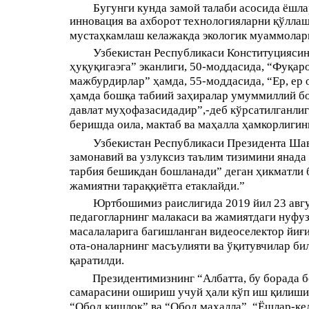
Бугунги кунда замой талаби асосида ёшла
инновация ва ахборот технологияларни қўллаш
мустаҳкамлаш келажакда экологик муаммоларн
Узбекистан Республикаси Конституциясин
ҳуқуқигаэга” эканлиги, 50-моддасида, “Фуқа
мажбурдирлар” ҳамда, 55-моддасида, “Ер, ер о
ҳамда бошқа табиий заҳиралар умуммиллий бо
давлат муҳофазасидадир”,-деб кўрсатилганлиг
беришда оила, мактаб ва маҳалла ҳамкорлигин
Узбекистан Республикаси Президента Шав
замонавий ва узлуксиз таълим тизимини янад
тарбия бешикдан бошланади” деган ҳикматли б
жамиятни тараққиётга етаклайди.”
Юртбошимиз раислигида 2019 йил 23 авгу
педагогларнинг малакаси ва жамиятдаги нуф
масалаларига багишланган видеоселектор йиғи
ота-оналарнинг масъулияти ва ўқитувчилар би
қаратилди.
Президентимизнинг “Албатта, бу борада б
самарасини ошириш учуй ҳали кўп иш қилишим
“Обод қишлоқ” ва “Обод маҳалла”, “Ёшлар-ке