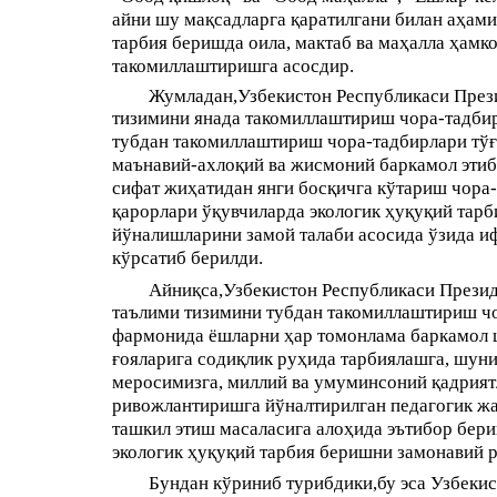
айни шу мақсадларга қаратилгани билан аҳами
тарбия беришда оила, мактаб ва маҳалла ҳамк
такомиллаштиришга асосдир.
Жумладан,Узбекистон Республикаси Прези
тизимини янада такомиллаштириш чора-тадбир
тубдан такомиллаштириш чора-тадбирлари тўғ
маънавий-ахлоқий ва жисмоний баркамол этиб
сифат жиҳатидан янги босқичга кўтариш чора-
қарорлари ўқувчиларда экологик ҳуқуқий тар
йўналишларини замой талаби асосида ўзида иф
кўрсатиб берилди.
Айниқса,Узбекистон Республикаси Презид
таълими тизимини тубдан такомиллаштириш чо
фармонида ёшларни ҳар томонлама баркамол ш
ғояларига содиқлик руҳида тарбиялашга, шуни
меросимизга, миллий ва умуминсоний қадрият
ривожлантиришга йўналтирилган педагогик жар
ташкил этиш масаласига алоҳида эътибор бери
экологик ҳуқуқий тарбия беришни замонавий 
Бундан кўриниб турибдики,бу эса Узбекис