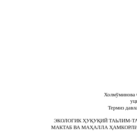
Холмўминова 
уц
Термиз давл
ЭКОЛОГИК ҲУҚУҚИЙ ТАЬЛИМ-ТА
МАКТАБ ВА МАҲАЛЛА ҲАМКОРЛИ