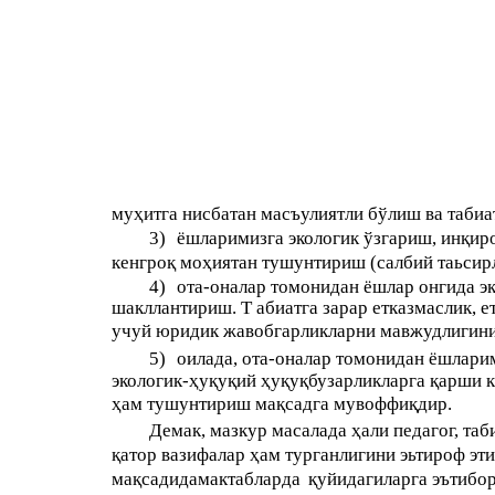
муҳитга нисбатан масъулиятли бўлиш ва таби
3)
ёшларимизга экологик ўзгариш, инқир
кенгроқ моҳиятан тушунтириш (салбий таьсир
4)
ота-оналар томонидан ёшлар онгида э
шакллантириш. Т абиатга зарар етказмаслик, ет
учуй юридик жавобгарликларни мавжудлигин
5)
оилада, ота-оналар томонидан ёшлари
экологик-ҳуқуқий ҳуқуқбузарликларга қарши 
ҳам тушунтириш мақсадга мувоффиқдир.
Демак, мазкур масалада ҳали педагог, та
қатор вазифалар ҳам турганлигини эьтироф эти
мақсадида
мактабларда
қуйидагиларга эътибо