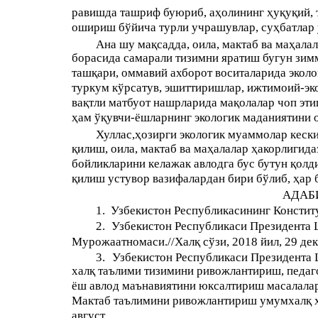
равишда ташриф буюриб, аҳолининг ҳуқуқий, 
ошириш бўйича турли учрашувлар, суҳбатлар ў
Ана шу мақсадда, оила, мактаб ва маҳала
борасида самарали тизимни яратиш бугун зим
ташқари, оммавий ахборот воситаларида экол
туркум кўрсатув, эшиттиришлар, ижтимоий-эк
вақтли матбуот нашрларида мақолалар чоп эт
ҳам ўқувчи-ёшларнинг экологик маданиятини 
Хуллас,ҳозирги экологик муаммолар кеск
қилиш, оила, мактаб ва маҳалалар ҳакорлигид
бойликларини келажак авлодга бус бутун қол
қилиш устувор вазифалардан бири бўлиб, ҳар 
АДАБ
1.
Узбекистон Республикасининг Конститу
2.
Узбекистон Республикаси Президента
Мурожаатномаси.//Халқ сўзи, 2018 йил, 29 дек
3.
Узбекистон Республикаси Президента 
халқ таълими тизимини ривожлантириш, педаг
ёш авлод маънавиятини юксалтириш масалалар
Мактаб таълимини ривожлантириш умумхалқ ҳа
август.