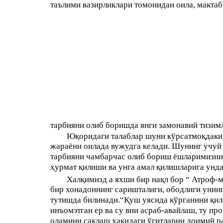
таълими вазирликлари томонидан оила, мактаб
тарбияни олиб боришда янги замонавий тизимл
Юқоридаги талаблар шуни кўрсатмоқдаким
жараёни оилада вужудга келади. Шунинг учуй 
тарбияни чамбарчас олиб бориш ёшларимизни
ҳурмат қилиши ва унга амал қилишларига унда
Халқимизд а яхши бир нақл бор “ Атроф-м
бир хонадоннинг саришталиги, ободлиги унинг
тутишда билинади.“Қуш уясида кўрганини қила
инъомэтган ер ва су вни асраб-авайлаш, ту п
оламини сақлаш ҳақидаги ўгитларни доимий р