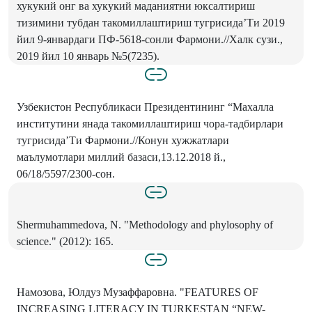
хукукий онг ва хукукий маданиятни юксалтириш
тизимини тубдан такомиллаштириш тугрисида’Ти 2019
йил 9-январдаги ПФ-5618-сонли Фармони.//Халк сузи.,
2019 йил 10 январь №5(7235).
Узбекистон Республикаси Президентининг “Махалла
институтини янада такомиллаштириш чора-тадбирлари
тугрисида’Ти Фармони.//Конун хужжатлари
маълумотлари миллий базаси,13.12.2018 й.,
06/18/5597/2300-сон.
Shermuhammedova, N. "Methodology and phylosophy of
science." (2012): 165.
Намозова, Юлдуз Музаффаровна. "FEATURES OF
INCREASING LITERACY IN TURKESTAN “NEW-