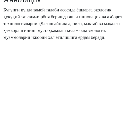
Бугунги кунда замой талаби асосида ёшларга экологик
ҳуқуқий таълим-тарбия беришда янги инновация ва ахборот
технологияларни қўллаш айниқса, оила, мактаб ва маҳалла
ҳамкорлигининг мустаҳкамлаш келажакда экологик
муаммоларни ижобий ҳал этилишига ёрдам беради.