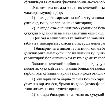
бўлишлари ва жамият фаолиятининг экологик 
Фикримизча оилада экологик ҳуқуқий таъ
мақсадга мувофиқдир:
1)
оилада ёшларимизни табиат гўзалликл
унга оид тушунчаларни шакллантириш;
2)
оилада ота-онанинг ғамхўрлиги ва бев
ҳуқуқий маданияти ва маънавиятини ошириш;
3 )оилад а ёшларимиз га табиат ва жамият
табиатга таъсири масаласига оид тушунчалар
4) ёшларимизга инсон табиатнинг онгли би
қонунларига амал қилиш лозимлигини тушунти
ўзлаштириб боришлиги ҳам катта аҳамият касб
Экологик-ҳуқукий тарбия жараёнида ўқув
экологик ҳуқукий савия, ҳамда бошқа меъзонл
тарбия эса қўйидагиларни ўзида ифода этиши 
1)
ёшларимизга барча табиат бойликлари б
ўсимликлар дунёси, ўрмон ва ҳаво (атмосфера
этиш лозимлигини тушунтириш;
2)
оилада ёшларимизга экологик ҳуқукий 