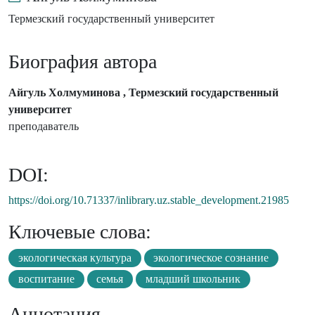
Термезский государственный университет
Биография автора
Айгуль Холмуминова , Термезский государственный
университет
преподаватель
DOI:
https://doi.org/10.71337/inlibrary.uz.stable_development.21985
Ключевые слова:
экологическая культура
экологическое сознание
воспитание
семья
младший школьник
Аннотация