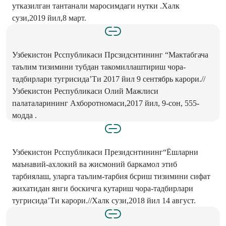
утказилган тантанали маросимдаги нутки .Халк
сузи,2019 йил,8 март.
Узбекистон Рсспубликаси Прсзидснтининг “Мактабгача
таълим тизимини тубдан такомиллаштириш чора-
тадбирлари тугрисида’Ти 2017 йил 9 сентябрь карори.//
Узбекистон Республикаси Олий Мажлиси
палаталарининг Ахборотномаси,2017 йил, 9-сон, 555-
модда .
Узбекистон Рсспубликаси Президснтининг“Ёшларни
маънавий-ахлокий ва жисмоний баркамол этиб
тарбиялаш, уларга таълим-тарбия бсриш тизимини сифат
жихатидан янги боскичга кутариш чора-тадбирлари
тугрисида’Ти карори.//Халк сузи,2018 йил 14 август.