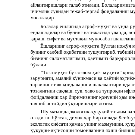
айлантиришлари талаб этилади. Болаларимизга
ичимлик сувидан тежаб-тергаб фойдаланиш м
масаладир.
Болалар ёшлигида атроф-муҳит ва унда рў
ёндашадилар ва бунинг натижасида уларда, а
қараш, сифат ва мустақил муносабат шакллани
Ёшларнинг атроф-муҳитга бўлган ножўя м
бунинг салбий оқибатини тушунтириб, табиий 
бизнинг саломатлигимиз, ҳаётимиз барқарорл
бўлади.
“Тоза муҳит бу соғлом ҳаёт муҳити” қоид
зарурияти, амалий кўникмаси ва ҳаётий эҳтиё
тарзининг илк қоидаларини шакллантиришда о
тозалигини сақлаш, сув, ҳаво ва тупроқни иф
фойдаланиш ҳар биримизнинг қонуний ҳам инс
таяниб астойдил ўқтиришлари лозим.
Шу маънода,экологик-ҳуқуқий таълим ва 
оладиган бўлсак, демак ҳар бир оилада ўсиб-
экологик сиёсати ҳамда унинг мазмунини, ҳу
ҳуқуқий-иқтисодий томонларини яхши билишла