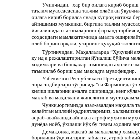
Учинчидан,
ҳар бир оилага кириб бориш
таълим муассасасида таълим олаётган ўқувчил
оилага кириб борилса янада кўпроқ натижа б
айтишимиз мумкинки, биргина таълим муассас
йиғилишида ота-оналарнинг фарзанд тарбиясид
соҳасидаги мамлакатимизда амалга оширилаёт
олиб бориш орқали, уларнинг ҳуқуқий эколог
Тўртинчидан,
Маҳаллаларда “Ҳуқуқий ахб
ку нд а режалаштирилган йўналиш бўйича мала
ходимлари ва бошқалар томонидан аҳолига э
таъминлаб бориш ҳам мақсадга мувофиқдир.
Узбекистон Республикаси Президентининг
чора-тадбирлари тўғрисида”ги Фармонида ўз 
қилиш ишларини амалга оширишда, кенг кўлам
мактаб ва маҳаллани жипслигини мустаҳкамла
Чунки,юртимизда азал-азалдан маҳалла та
келаётган миллий қадриятларимиз, халқимизни
асраб-авайлашда,айниқса атроф муҳитни муҳо
дунёда ноёб, ўхшаши йўқ бу тизим аҳолига энг
Демак,оила, мактаб ва маҳаллалар ҳамкор
борилиши ўқувчиларни табиатга, атроф табии