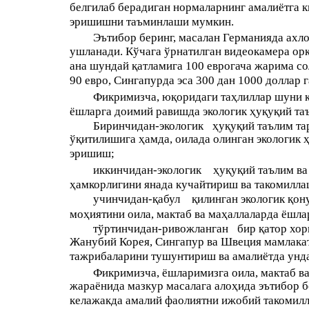
белгилаб берадиган нормаларнинг амалиётга 
эришишни таъминлаши мумкин.
Эътибор беринг, масалан Германияда ахл
ушланади. Кўчага ўрнатилган видеокамера орқ
ана шундай қатламига 100 еврогача жарима со
90 евро, Сингапурда эса 300 дан 1000 доллар 
Фикримизча, юқоридаги таҳлиллар шуни к
ёшларга доимий равишда экологик ҳуқуқий та
Биринчидан-экологик
ҳуқуқий таълим та
ўқитилишига ҳамда, оилада олинган экологик
эришиш;
иккинчидан-экологик
ҳуқуқий таълим ва
ҳамкорлигини янада кучайтириш ва такомилл
учинчидан-қабул
қилинган экологик қон
моҳиятини оила, мактаб ва маҳаллаларда ёшл
тўртинчидан-ривожланган
бир қатор хо
Жанубий Корея, Сингапур ва Швеция мамлакат
тажрибаларини тушунтириш ва амалиётда унд
Фикримизча, ёшларимизга оила, мактаб в
жараёнида мазкур масалага алоҳида эътибор 
келажакда амалий фаолиятни ижобий такомилл