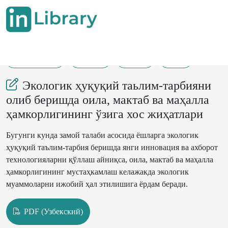
17-07-2021
92-97
165
30
Экологик ҳуқуқий таьлим-тарбияни
олиб беришда оила, мактаб ва маҳалла
ҳамкорлигининг ўзига хос жиҳатлари
Бугунги кунда замой талаби асосида ёшларга экологик
ҳуқуқий таълим-тарбия беришда янги инновация ва ахборот
технологияларни қўллаш айниқса, оила, мактаб ва маҳалла
ҳамкорлигининг мустаҳкамлаш келажакда экологик
муаммоларни ижобий ҳал этилишига ёрдам беради.
PDF (Узбекский)