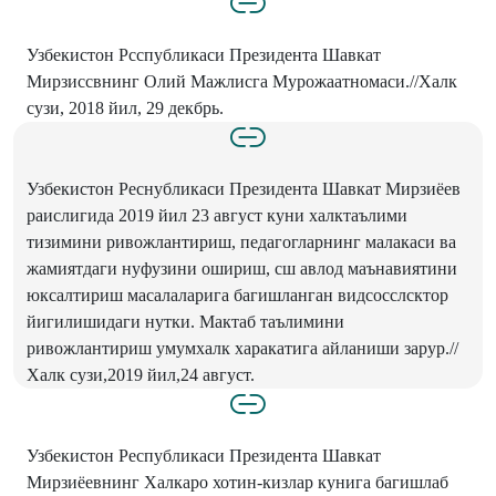
Узбекистон Рсспубликаси Президента Шавкат
Мирзиссвнинг Олий Мажлисга Мурожаатномаси.//Халк
сузи, 2018 йил, 29 декбрь.
Узбекистон Реснубликаси Президента Шавкат Мирзиёев
раислигида 2019 йил 23 август куни халктаълими
тизимини ривожлантириш, педагогларнинг малакаси ва
жамиятдаги нуфузини ошириш, сш авлод маънавиятини
юксалтириш масалаларига багишланган видсосслсктор
йигилишидаги нутки. Мактаб таълимини
ривожлантириш умумхалк харакатига айланиши зарур.//
Халк сузи,2019 йил,24 август.
Узбекистон Республикаси Президента Шавкат
Мирзиёевнинг Халкаро хотин-кизлар кунига багишлаб