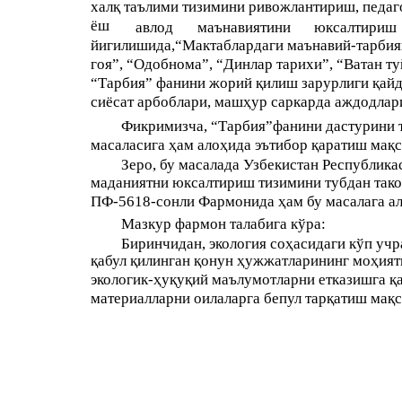
халқ таълими тизимини ривожлантириш, педаг
ёш
авлод
маънавиятини
юксалтириш
йигилишида,“Мактаблардаги маънавий-тарбия
гоя”, “Одобнома”, “Динлар тарихи”, “Ватан т
“Тарбия” фанини жорий қилиш зарурлиги қайд 
сиёсат арбоблари, машҳур саркарда аждодла
Фикримизча, “Тарбия”фанини дастурини т
масаласига ҳам алоҳида эътибор қаратиш мақ
Зеро, бу масалада Узбекистан Республик
маданиятни юксалтириш тизимини тубдан тако
ПФ-5618-сонли Фармонида ҳам бу масалага ал
Мазкур фармон талабига кўра:
Биринчидан,
экология соҳасидаги кўп уч
қабул қилинган қонун ҳужжатларининг моҳият
экологик-ҳуқуқий маълумотларни етказишга қа
материалларни оилаларга бепул тарқатиш мақ