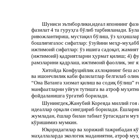
Шуниси эътиборлики,идеал японнинг фази
фазилат 4 та гуруҳга бўлиб тарбияланади. Була
ривожлантириш, мустақил бўлиш, ўз ҳоҳишлари
бошлиғигахос сифатлар: ўзуйини меҳр-муҳабба
ижтимоий сифатлар: ўз ишига садоқат, жамия
(ижтимоий) қадриятларни ҳурмат қилиш; 4) фу
рамзларини қадрлаш, ижтимоий фаоллик, энг 
Хитойда Конфуцийлик ахлоқининг беш асос
ва ишончлилик каби фазилатлар белгилаб олин
“Она Ватанга хизмат қилиш ва содиқ бўлиш” ғ
манфаатларни уйғун тутишга ва атроф муҳитн
фойдаланишга ўргатиб борилади.
Шунингдек,Жанубий Кореяда миллий гоя а
идеаллар орқали сингдириб борилади. Ёшларни
жумладан, ёшлар билан табиат ўртасидаги му
кўришимиз мумкин.
Юқоридагилар ва хорижий тажрибадан кўри
маҳаллаларда экологик маданиятни, атроф му