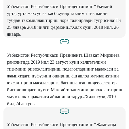
Узбекистон Республикаси Президентининг “Умумий
урта, урта махсус ва касб-хунар таълими тизимини
тубдан такомиллаштириш чора-тадбирлари тугрисида’Ти
25 январь 2018 йилги фармони.//Халк сузи, 2018 йил, 26
январь.
Узбекистон Республикаси Президента Шавкат Мирзиёев
раислигида 2019 йил 23 август куни халктаълими
тизимини ривожлантириш, педагогларнинг малакаси ва
жамиятдаги нуфузини ошириш, ёш авлод маънавиятини
юксалтириш масалаларига багишланган видеоселектор
йигилишидаги нутки.Мактаб таълимини ривожлантириш
умумхалк харакатига айланиши зарур.//Халк сузи,2019
йил,24 август.
Узбекистон Республикаси Президентининг “Жамиятда