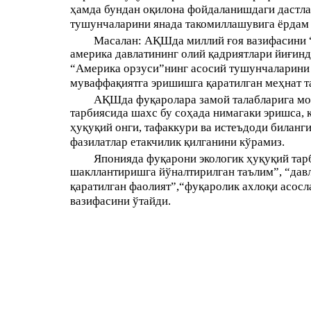
ҳамда бундан оқилона фойдаланишдаги дастла
тушунчаларини янада такомиллашувига ёрдам 
Масалан: АҚШда миллий ғоя вазифасини “
америка давлатининг олий қадриятлари йиғинд
“Америка орзуси”нинг асосий тушунчаларини 
муваффақиятга эришишга қаратилган меҳнат т
АҚШда фуқаролара замой талабларига мо
тарбиясида шахс бу соҳада нимагаки эришса, қ
ҳуқуқий онги, тафаккури ва истеъдоди биланг
фазилатлар етакчилик қилганини кўрамиз.
Японияда фуқарони экологик ҳуқуқий тар
шакллантиришга йўналтирилган таълим”, “дав
қаратилган фаолият”,“фуқаролик ахлоқи асос
вазифасини ўтайди.