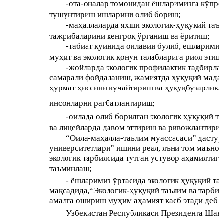
-ота-оналар томонидан ёшларимизга кўпро
тушунтириш ишларини олиб бориш;
-маҳаллаларда яхши экологик-ҳуқуқий таъ
тажрибаларини кенгроқ ўрганиш ва ёритиш;
-табиат қўйнида оилавий бўлиб, ёшларими
муҳит ва экологик қонун талабларига риоя эт
-жойларда экологик профилактик тадбирл
самарали фойдаланиш, жамиятда ҳуқуқий мад
ҳурмат ҳиссини кучайтириш ва ҳуқуқбузарли
инсонларни рагбатлантириш;
-оилада олиб борилган экологик ҳуқуқий 
ва лицейларда давом эттириш ва ривожлантир
“Оила-маҳалла-таълим муассасаси” дасту
университетлари” ишини реал, яъни том маъно
экологик тарбиясида тутган устувор аҳамияти
таъминлаш;
- ёшларимиз ўртасида экологик ҳуқуқий т
мақсадида,“Экологик-ҳуқуқий таълим ва тарб
амалга ошириш муҳим аҳамият касб этади деб
Узбекистан Республикаси Президента Шав