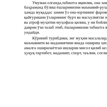
Умуман олганда,табиатга яқинлик, она за
баҳраманд бўлиш ёшларимизни маънавий-руҳи
ҳамда муқаддас замин ўз она-юртининг фаров
қайғуришни ўзларининг бурч ва масъулиятли э
ва атроф муҳитни муҳофаза қилиш, у ни бойл
даврни ўзи талаб этиб, ёшларимизни табиатга
ундайди.
Кўриниб турибдики, энг муҳим масалалар
маънавияти ва маданиятини янада ошириш ҳи
амалга оширилаётган ишларни мисол қилиб ке
ҳуқуқ-тартибот, маданият, спорт, таълим, соғ