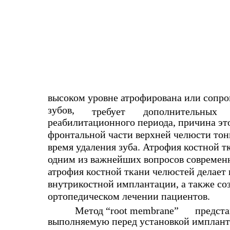
высоком уровне атрофирована или сопр
зубов,
требует
дополнительных
реабилитационного периода, причина это
фронтальной части верхней челюсти тон
время удаления зуба. Атрофия костной т
одним из важнейших вопросов современн
атрофия костной ткани челюстей делае
внутрикостной имплантации, а также соз
ортопедическом лечении пациентов.
Метод “root membrane”
предста
выполняемую перед установкой имплант