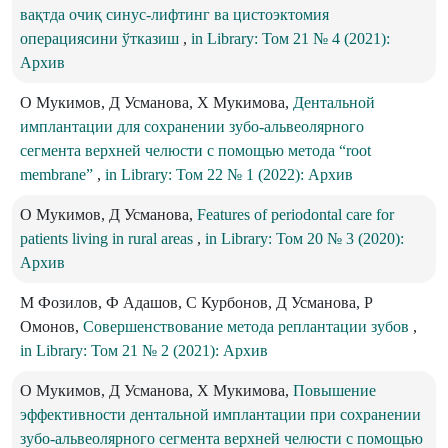
вақтда очиқ синус-лифтинг ва цистоэктомия
операциясини ўтказиш
,
in Library: Том 21 № 4 (2021):
Архив
O Мукимoв, Д Усманова, Х Мукимова,
Дентальной
имплантации для сохранении зубо-альвеолярного
сегмента верхней челюсти с помощью метода “root
membrane”
,
in Library: Том 22 № 1 (2022): Архив
О Мукимов, Д Усманова,
Features of periodontal care for
patients living in rural areas
,
in Library: Том 20 № 3 (2020):
Архив
М Фозилов, Ф Адашов, С Курбонов, Д Усманова, Р
Омонов,
Совершенствование метода реплантации зубов
,
in Library: Том 21 № 2 (2021): Архив
O Мукимoв, Д Усманова, Х Мукимова,
Повышение
эффективности дентальной имплантации при сохранении
зубо-альвеолярного сегмента верхней челюсти с помощью