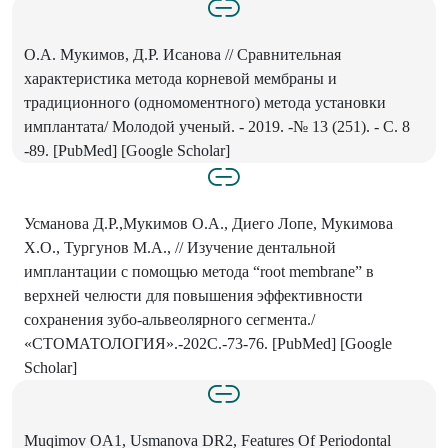
О.А. Мукимов, Д.Р. Исанова // Сравнительная
характеристика метода корневой мембраны и
традиционного (одномоментного) метода установки
имплантата/ Молодой ученый. - 2019. -№ 13 (251). - С. 8
-89. [PubMed] [Google Scholar]
Усманова Д.Р.,Мукимов О.А., Диего Лопе, Мукимова
Х.О., Тургунов М.А., // Изучение дентальной
имплантации с помощью метода “root membrane” в
верхней челюсти для повышения эффективности
сохранения зубо-альвеолярного сегмента./
«СТОМАТОЛОГИЯ».-202С.-73-76. [PubMed] [Google
Scholar]
Muqimov OA1, Usmanova DR2, Features Of Periodontal