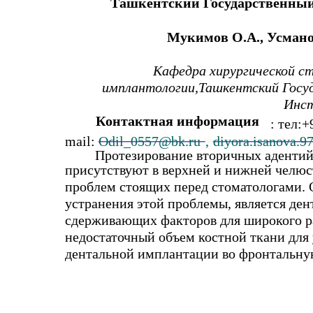
Ташкентский Государственный
Мукимoв O.A., Усмано
Кафедра хирургической с
имплантологии,Ташкентский Госу
Инс
Контактная информация
: тел:
mail:
Odil_0557@bk.ru
,
diyora.isanova.9
Протезирование вторичных адентий
присутствуют в верхней и нижней челюст
проблем стоящих перед стоматологами.
устранения этой проблемы, является де
сдерживающих факторов для широкого р
недостаточный объем костной ткани для
дентальной имплантации во фронтальную