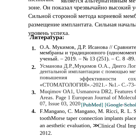
является альтернативным ме
зоне. Он показал чрезвычайно высокий у
Сильной стороной метода корневой мем
размещение имплантата. Сильная началь
уровень успеха.
Литература:
О.А. Мукимов, Д.Р. Исанова // Сравнит
1.
мембраны и традиционного (одномомент
ученый. – 2019. – № 13 (251). – С. 8 -89
Усманова Д.Р.,Муқимов О.А., Диего Лоп
2.
дентальной имплантации с помощью мет
повышения
эффективности
со
«СТОМАТОЛОГИЯ».-2021.- №1.- C.-73-
Muqimov ОА1, Usmanova DR2, Features Of 
3.
Areas. Page 1 European Journal of Molec
07, Issue 03, 2020
[
PubMed
]
[
Google Schol
4.
F.Mangano, C. Mangano, M. Ricci, R. L. Sam
toothMorse taper connection implants placed
an aesthetic evaluation,
≫
Clinical Oral Imp
2012.