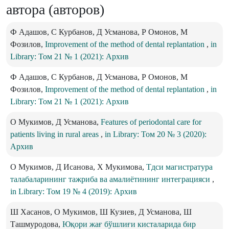
автора (авторов)
Ф Адашов, С Курбанов, Д Усманова, Р Омонов, М
Фозилов,
Improvement of the method of dental replantation
,
in
Library: Том 21 № 1 (2021): Архив
Ф Адашов, С Курбанов, Д Усманова, Р Омонов, М
Фозилов,
Improvement of the method of dental replantation
,
in
Library: Том 21 № 1 (2021): Архив
О Мукимов, Д Усманова,
Features of periodontal care for
patients living in rural areas
,
in Library: Том 20 № 3 (2020):
Архив
О Мукимов, Д Исанова, Х Мукимова,
Тдси магистратура
талабаларининг тажриба ва амалиётининг интеграцияси
,
in Library: Том 19 № 4 (2019): Архив
Ш Хасанов, О Мукимов, Ш Кузиев, Д Усманова, Ш
Ташмуродова,
Юқори жағ бўшлиғи кисталарида бир