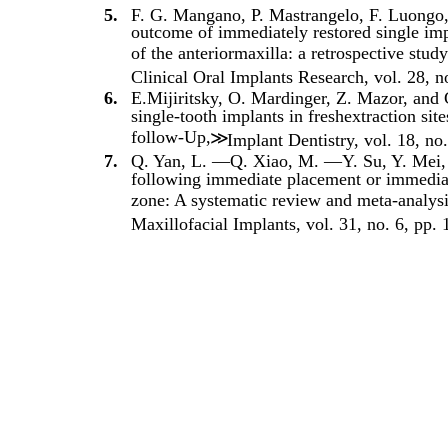
5.
F. G. Mangano, P. Mastrangelo, F. Luongo,
outcome of immediately restored single impl
of the anteriormaxilla: a retrospective stud
Clinical Oral Implants Research, vol. 28, n
6.
E.Mijiritsky, O. Mardinger, Z. Mazor, and
single-tooth implants in freshextraction site
follow-Up,
≫
Implant Dentistry, vol. 18, no
7.
Q. Yan, L. —Q. Xiao, M. —Y. Su, Y. Mei, 
following immediate placement or immediate 
zone: A systematic review and meta-analysi
Maxillofacial Implants, vol. 31, no. 6, pp