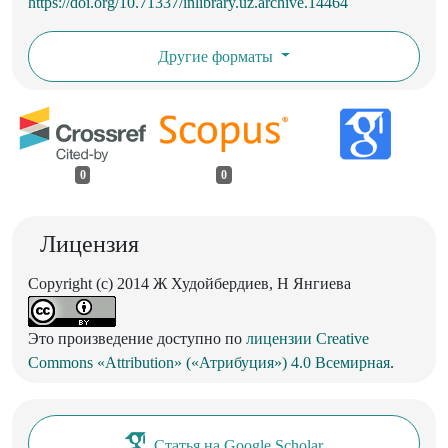
https://doi.org/10.71337/inlibrary.uz.archive.14464
Другие форматы
0
0
Лицензия
Copyright (c) 2014 Ж Худойбердиев, Н Янгиева
Это произведение доступно по
лицензии Creative
Commons «Attribution» («Атрибуция») 4.0 Всемирная
.
Статья на Google Scholar