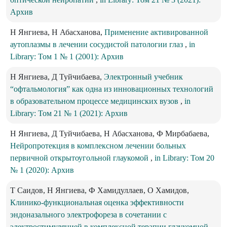
Архив
Н Янгиева, Н Абасханова,
Применение активированной
аутоплазмы в лечении сосудистой патологии глаз
,
in
Library: Том 1 № 1 (2001): Архив
Н Янгиева, Д Туйчибаева,
Электронный учебник
“офтальмология” как одна из инновационных технологий
в образовательном процессе медицинских вузов
,
in
Library: Том 21 № 1 (2021): Архив
Н Янгиева, Д Туйчибаева, Н Абасханова, Ф Мирбабаева,
Нейропротекция в комплексном лечении больных
первичной открытоугольной глаукомой
,
in Library: Том 20
№ 1 (2020): Архив
Т Саидов, Н Янгиева, Ф Хамидуллаев, О Хамидов,
Клинико-функциональная оценка эффективности
эндоназального электрофореза в сочетании с
электростимуляцией в комплексной терапии глаукомной