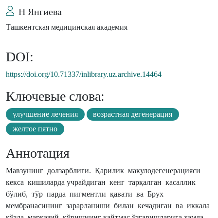
Н Янгиева
Ташкентская медицинская академия
DOI:
https://doi.org/10.71337/inlibrary.uz.archive.14464
Ключевые слова:
улучшение лечения
возрастная дегенерация
желтое пятно
Аннотация
Мавзунинг долзарблиги. Қарилик макулодегенерацияси
кекса кишиларда учрайдиган кенг тарқалган касаллик
бўлиб, тўр парда пигментли қавати ва Брух
мембранасининг зарарланиши билан кечадиган ва иккала
кўзда марказий кўришнинг қайтмас ўзгаришларига ҳамда