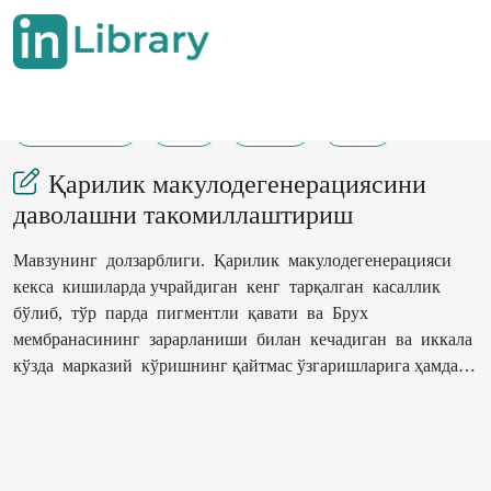
01-01-2014
97
330
26
Қарилик макулодегенерациясини
даволашни такомиллаштириш
Мавзунинг долзарблиги. Қарилик макулодегенерацияси
кекса кишиларда учрайдиган кенг тарқалган касаллик
бўлиб, тўр парда пигментли қавати ва Брух
мембранасининг зарарланиши билан кечадиган ва иккала
кўзда марказий кўришнинг қайтмас ўзгаришларига ҳамда
меҳнат қобилиятининг кескин пасайишига олиб келади.