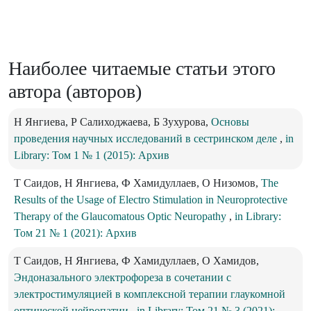
Наиболее читаемые статьи этого
автора (авторов)
Н Янгиева, Р Салиходжаева, Б Зухурова,
Основы
проведения научных исследований в сестринском деле
,
in
Library: Том 1 № 1 (2015): Архив
Т Саидов, Н Янгиева, Ф Хамидуллаев, О Низомов,
The
Results of the Usage of Electro Stimulation in Neuroprotective
Therapy of the Glaucomatous Optic Neuropathy
,
in Library:
Том 21 № 1 (2021): Архив
Т Саидов, Н Янгиева, Ф Хамидуллаев, О Хамидов,
Эндоназального электрофореза в сочетании с
электростимуляцией в комплексной терапии глаукомной
оптической нейропатии
,
in Library: Том 21 № 3 (2021):