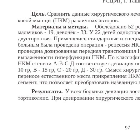
РСЦМГ, г. Таш
Цель.
Сравнить данные хирургического ле
косой мышцы (НКМ) различных авторов.
Материалы и методы.
Обследовано 52 ре
мальчиков - 19, девочек - 33. У 22 детей однос
двусторонняя. Применялись стандартные и специ
больным была проведена операция - рецессия НК
проведена дозированная передняя транспозиция
выраженности гиперфункции НКМ. По классифик
НКМ степени А-В-С-Д соответствует девиация по
10 гр, В - 15 гр, С - 20 гр, Д - 30 гр. Смысл хир
переносе естественного места прикрепления НКМ 
сегмент, что позволяет преобразовать названную
Результаты.
У всех больных девиация восс
тортиколлис. При дозировании хирургического л
97