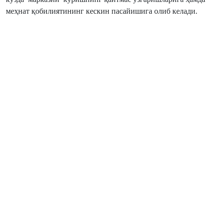
меҳнат қобилиятининг кескин пасайишига олиб келади.