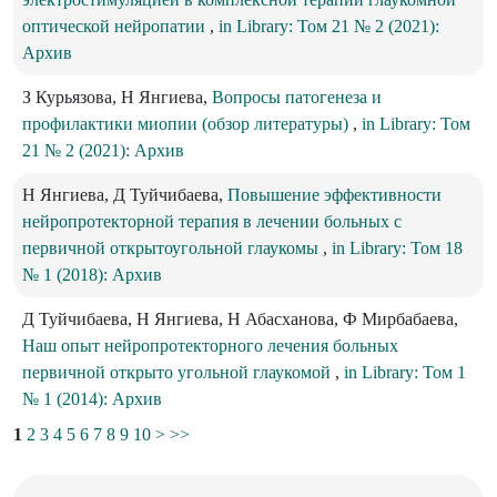
оптической нейропатии
,
in Library: Том 21 № 2 (2021):
Архив
З Курьязова, Н Янгиева,
Вопросы патогенеза и
профилактики миопии (обзор литературы)
,
in Library: Том
21 № 2 (2021): Архив
Н Янгиева, Д Туйчибаева,
Повышение эффективности
нейропротекторной терапия в лечении больных с
первичной открытоугольной глаукомы
,
in Library: Том 18
№ 1 (2018): Архив
Д Туйчибаева, Н Янгиева, Н Абасханова, Ф Мирбабаева,
Наш опыт нейропротекторного лечения больных
первичной открыто угольной глаукомой
,
in Library: Том 1
№ 1 (2014): Архив
1
2
3
4
5
6
7
8
9
10
>
>>