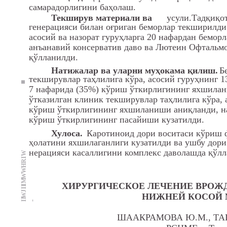
самарадорлигини баҳолаш.
Текширув материали ва
усули.Тадқиқот
генерацияси билан оғриган беморлар текширилди.
асосий ва назорат гуруҳларга 20 нафардан бемор
анъанавий консерватив даво ва Лютеин Офтальмо 
қўлланилди.
Натижалар ва уларни муҳокама қилиш.
Б
текширувлар таҳлилига кўра, асосий гуруҳнинг 1
■
7 нафарида (35%) кўриш ўткирлигининг яхшилан
ўтказилган клиник текширувлар таҳлилига кўра, 
кўриш ўткирлигининг яхшиланиши аниқланди, на
кўриш ўткирлигининг пасайиши кузатилди.
Хулоса.
Каротиноид дори воситаси кўриш 
ҳолатини яхшилаганлиги кузатилди ва ушбу дори
нерацияси касаллигини комплекс даволашда қўлл
IW
R
H
W
W
IM
ХИРУРГИЧЕСКОЕ ЛЕЧЕНИЕ ВРОЖ
II
J
НИЖНЕЙ КОСОЙ
W
II
-
ШААКРАМОВА Ю.М., ТА