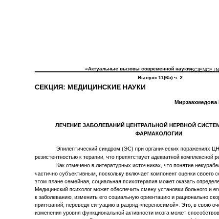
«Актуальные вызовы современной науки»
ISCIENCE.I
Выпуск 11(65) ч. 2
СЕКЦИЯ: МЕДИЦИНСКИЕ НАУКИ
Мирзаахмедова К
ЛЕЧЕНИЕ ЗАБОЛЕВАНИЙ ЦЕНТРАЛЬНОЙ НЕРВНОЙ СИСТЕМ
ФАРМАКОЛОГИИ
Эпилептический синдром (ЭС) при органических поражениях ЦН
резистентностью к терапии, что препятствует адекватной комплексной р
Как отмечено в литературных источниках, что понятие некураб
частично субъективным, поскольку включает компонент оценки своего 
этом плане семейная, социальная психотерапия может оказать опреде
Медицинский психолог может обеспечить смену установки больного и ег
к заболеванию, изменить его социальную ориентацию и рационально ско
притязаний, переведя ситуацию в разряд «переносимой». Это, в свою о
изменения уровня функциональной активности мозга может способство