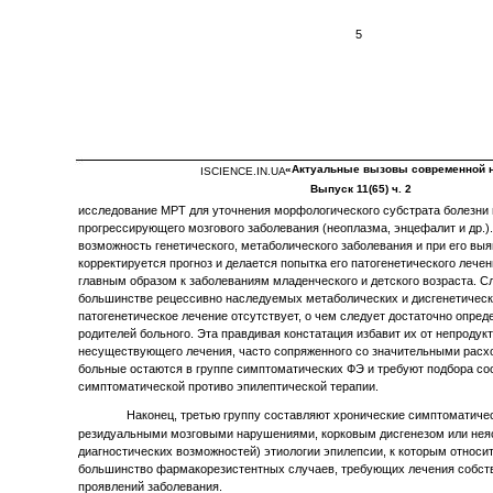
5
«Актуальные вызовы современной 
ISCIENCE.IN.UA
Выпуск 11(65) ч. 2
исследование МРТ для уточнения морфологического субстрата болезни
прогрессирующего мозгового заболевания (неоплазма, энцефалит и др.)
возможность генетического, метаболического заболевания и при его вы
корректируется прогноз и делается попытка его патогенетического лечен
главным образом к заболеваниям младенческого и детского возраста. Сл
большинстве рецессивно наследуемых метаболических и дисгенетическ
патогенетическое лечение отсутствует, о чем следует достаточно опре
родителей больного. Эта правдивая констатация избавит их от непродук
несуществующего лечения, часто сопряженного со значительными расхо
больные остаются в группе симптоматических ФЭ и требуют подбора с
симптоматической противо эпилептической терапии.
Наконец, третью группу составляют хронические симптоматичес
резидуальными мозговыми нарушениями, корковым дисгенезом или неяс
диагностических возможностей) этиологии эпилепсии, к которым относ
большинство фармакорезистентных случаев, требующих лечения собст
проявлений заболевания.