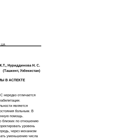
N.UA
.Т., Нуриддинова Н. С.
(Ташкент, Узбекистан)
Ы В АСПЕКТЕ
С нередко отличается
еабилитации.
ельности является
состояния больным. В
ленную помощь.
о близких по отношению
рректировать уровень
чередь, через механизм
вать уменьшению числа