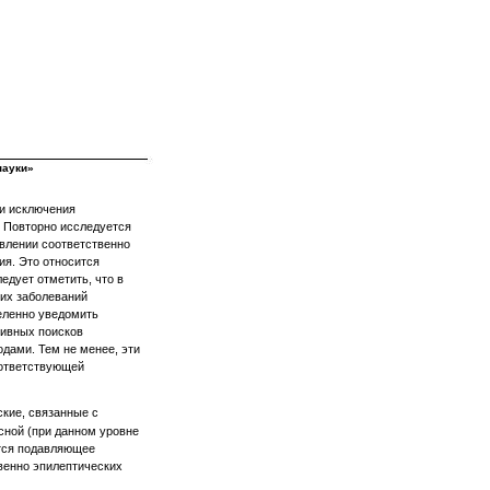
науки»
 и исключения
. Повторно исследуется
явлении соответственно
ия. Это относится
едует отметить, что в
их заболеваний
деленно уведомить
тивных поисков
дами. Тем не менее, эти
оответствующей
кие, связанные с
ной (при данном уровне
ится подавляющее
венно эпилептических