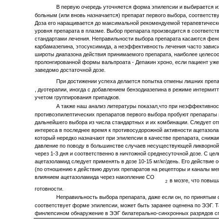
В первую очередь уточняется форма эпилепсии и выбирается 
больным (или вновь назначается) препарат первого выбора, соответст
Доза его наращивается до максимальной рекомендуемой терапевтическ
уровня препарата в плазме. Выбор препарата производится в соответст
стандартами лечения. Неправильности выбора препарата касаются фен
карбамазепина, этосуксимида, а неэффективность лечения часто зависи
широты диапазона действия принимаемого препарата, наиболее целесоо
пролонгированной формы вальпроата - Депакин хроно, если пациент уже 
заведомо достаточной дозе.
При достижении успеха делается попытка отмены лишних препа
, дуотерапии, иногда с добавлением бензодиазепина в режиме интермит
учетом группирования припадков.
А также наш анализ литературы показал,что при неэффективно
противоэпилептических препаратов первого выбора пробуют препараты в
дальнейшего выбора из числа стандартных и их комбинации. Следует о
интереса в последнее время к противосудорожной активности ацетазола
который нередко назначают при эпилепсии в качестве препарата, сниж
давление по поводу в большинстве случаев несуществующей ликворной г
через 1-3 дня и соответственно в ничтожной среднесуточной дозе. С це
ацетазоламид следует применять в дозе 10-15 мг/кг/день. Его действие
(по отношению к действию других препаратов на рецепторы и каналы 
влиянием ацетазоламида через накопление СО
в мозге, что повыш
2
готовности.
Неправильность выбора препарата, даже если он, по принятым 
соответствует форме эпилепсии, может быть заранее оценена по ЭЭГ. Т
финлепсином обнаружение в ЭЭГ билатерально-синхронных разрядов с