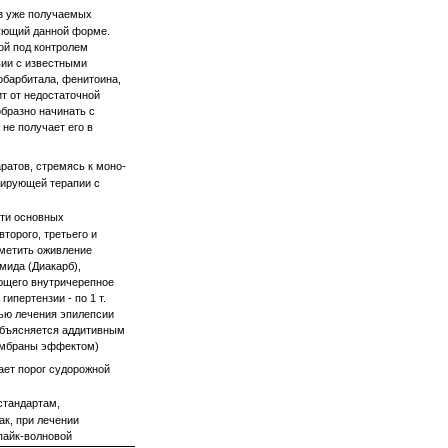
из уже получаемых
вующий данной форме.
ой под контролем
вии с известными
обарбитала, фенитоина,
т от недостаточной
бразно начинать с
не получает его в
ратов, стремясь к моно-
тирующей терапии с
сти основных
торого, третьего и
тметить оживление
мида (Диакарб),
ающего внутричерепное
ипертензии - по 1 т.
лью лечения эпилепсии
 объясняется аддитивным
мембраны эффектом)
ает порог судорожной
стандартам,
ак, при лечении
пайк-волновой