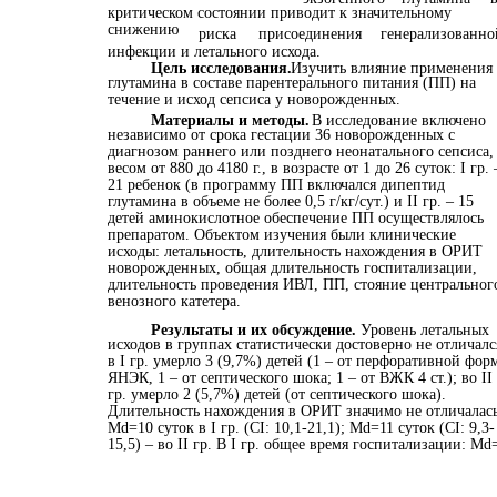
критическом состоянии приводит к значительному
снижению
риска
присоединения
генерализованно
инфекции и летального исхода.
Цель исследования.
Изучить влияние применения
глутамина в составе парентерального питания (ПП) на
течение и исход сепсиса у новорожденных.
Материалы и методы.
В исследование включено
независимо от срока гестации 36 новорожденных с
диагнозом раннего или позднего неонатального сепсиса,
весом от 880 до 4180 г., в возрасте от 1 до 26 суток: I гр. 
21 ребенок (в программу ПП включался дипептид
глутамина в объеме не более 0,5 г/кг/сут.) и II гр. – 15
детей аминокислотное обеспечение ПП осуществлялось
препаратом. Объектом изучения были клинические
исходы: летальность, длительность нахождения в ОРИТ
новорожденных, общая длительность госпитализации,
длительность проведения ИВЛ, ПП, стояние центральног
венозного катетера.
Результаты и их обсуждение.
Уровень летальных
исходов в группах статистически достоверно не отличалс
в I гр. умерло 3 (9,7%) детей (1 – от перфоративной фор
ЯНЭК, 1 – от септического шока; 1 – от ВЖК 4 ст.); во II
гр. умерло 2 (5,7%) детей (от септического шока).
Длительность нахождения в ОРИТ значимо не отличалась
Мd=10 суток в I гр. (СI: 10,1-21,1); Мd=11 суток (СI: 9,3-
15,5) – во II гр. В I гр. общее время госпитализации: Мd