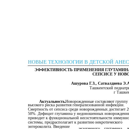
НОВЫЕ ТЕХНОЛОГИИ В ДЕТСКОЙ АНЕ
ЭФФЕКТИВНОСТЬ ПРИМЕНЕНИЯ ГЛУТАМИНА
СЕПСИСЕ У НОВ
Ашурова Г.З., Сатвалдиева Э.
Ташкентский педиатр
г Ташкен
Актуальность.
Новорожденные составляют группу
высокого риска развития генерализованной инфекции.
Смертность от сепсиса среди новорожденных достигает 2
50%. Дефицит глутамина у недоношенных новорожденн
приводит к функциональной несостоятельности иммунн
системы, предрасполагает к развитию некротического
энтероколита. Введение
экзогенного
глутамина