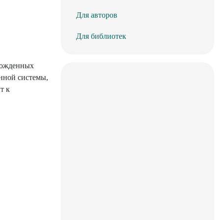
Для авторов
Для библиотек
рожденных
нной системы,
т к