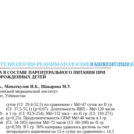
СТЕЗИОЛОГИИ-РЕАНИМАТОЛОГИИ И ИНТЕНСИВНО
| ТАШКЕНТ 2022 |
 В СОСТАВЕ ПАРЕНТЕРАЛЬНОГО ПИТАНИЯ ПРИ
ОРОЖДЕННЫХ ДЕТЕЙ
А., Маматкулов И.Б., Шакарова М.У.
ический медицинский институт
т, Узбекистан
суток (СI: 29,4-52,5) по сравнению с Мd=47 суток во II гр.
(СI: 37,5-55,1) (р=0,07). Длительность ИВЛ – Мd=120 часов
0-
в 1 гр. (СI: 93,9-254); Мd=132 часа – во II гр. (СI: 110-271)
ых
(р=0,23). Продолжительность СРАР Мd=48 часов в I гр.
ой
(СI: 54-105) против Мd=72 часов (СI: 60-108) во II гр.
(р=0,59). В I гр. 50% калоража удавалось достичь за счет
энтерального кормления на 12-е сутки по сравнению с 14,5
в