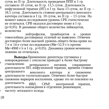
суток во II гр. Длительность проведения ППП в 1 гр.
составило 10 суток, во II гр. 13,5 суток. Длительность
й
инфузионной терапии (ИТ) в I гр. была 13 суток, во II гр. –
18,5 суток. Длительность стояния центрального венозного
катетера составила в I гр. 10 суток, во II гр. – 13 суток. На
момент начала исследования уровень СРБ статистически
не отличался, СРВ оказался достоверно ниже в I гр.
(р=0,05). В динамике общего количества лейкоцитов,
количества
 с
нейтрофилов,
тромбоцитов
и
уровня
–
гемоглобина достоверных отличий не выявлено. Отмечен
достоверно более высокий уровень общего белка крови на
7-е и 14-е сутки исследования (Мв=52,9 г/л против
Мв=49б8 г/л в I гр., р=0,05). Динамика уровня мочевины
значимо не отличалась.
Выводы.
Применение дипептида глутамина у
новорожденных с сепсисом приводит к более быстрому
о
становлению
энтерального
питания,
сокращению
длительности ПП, инфузионной терапии, времени стояния
центрального
венозного
катетера
и
снижению
я:
длительности госпитализации. Отмечено более быстрое
мы
снижение маркеров воспаления, однако это не повлияло на
длительность
ИВЛ,
СРАР,
инотропной
терапии,
длительность нахождения в отделении реанимации,
:
частоту летального исхода.
=28