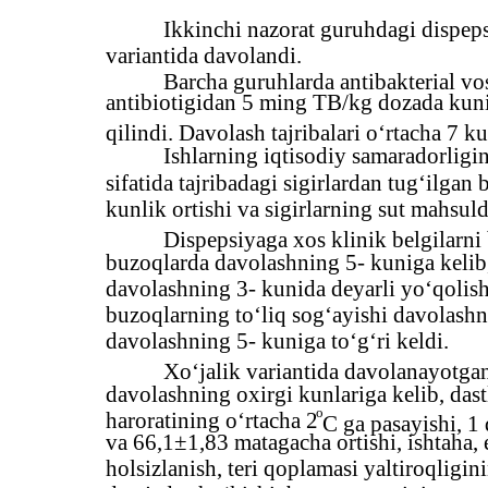
Ikkinchi nazorat guruhdagi dispeps
variantida davolandi.
Barcha guruhlarda antibakterial vosi
antibiotigidan 5 ming TB/kg dozada kuni
qilindi. Davolash tajribalari o‘rtacha 7 k
Ishlarning iqtisodiy samaradorligi
sifatida tajribadagi sigirlardan tug‘ilgan
kunlik ortishi va sigirlarning sut mahsuld
Dispepsiyaga xos klinik belgilarni
buzoqlarda davolashning 5- kuniga kelib
davolashning 3- kunida deyarli yo‘qolishi
buzoqlarning to‘liq sog‘ayishi davolashn
davolashning 5- kuniga to‘g‘ri keldi.
Xo‘jalik variantida davolanayotga
davolashning oxirgi kunlariga kelib, dast
o
haroratining o‘rtacha 2
C ga pasayishi, 1
va 66,1±1,83 matagacha ortishi, ishtaha, 
holsizlanish, teri qoplamasi yaltiroqligi