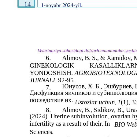
14
1-noyabr 2024-yil.
Veterinariya sohasidagi dolzarb muammolar yechimi
6.
Alimov, B. S., & Xamidov,
GINEKOLOGIK
KASALLIKLAR
YONDOSHISH.
AGROBIOTEXNOLOGIY
JURNALI
, 92-95.
Юнусов, Х. Б., Эшбуриев, Б
7.
Дисфункция яичников и субинволюция
последствие их.
Ustozlar uchun
,
1
(1), 3
8.
Alimov, B., Sidikov, B., Ura
(2024). Uterine subinvolution, ovarian 
infertility as a result of their. In
BIO Web
Sciences.