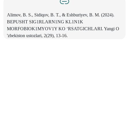
Alimov, B. S., Sidiqov, В. T., & Eshburiyev, В. M. (2024).
BEPUSHT SIG1RLARN1NG KL1N1K
MORFOBIOK1MYOV1Y KO ‘RSATGICHLARI. Yangi О
'zbekiston ustozlari, 2(29), 13-16.