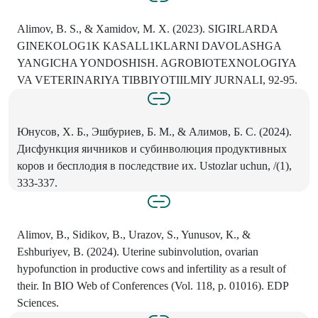
Alimov, В. S., & Xamidov, M. X. (2023). SIGIRLARDA
GINEKOLOG1K KASALL1KLARNI DAVOLASHGA
YANGICHA YONDOSHISH. AGROBIOTEXNOLOGIYA
VA VETERINARIYA TIBBIYOTIILMIY JURNALI, 92-95.
Юнусов, X. Б., Эшбуриев, Б. M., & Алимов, Б. С. (2024).
Дисфункция яичников и субинволюция продуктивных
коров и бесплодия в последствие их. Ustozlar uchun, /(1),
333-337.
Alimov, В., Sidikov, В., Urazov, S., Yunusov, К., &
Eshburiyev, В. (2024). Uterine subinvolution, ovarian
hypofunction in productive cows and infertility as a result of
their. In BIO Web of Conferences (Vol. 118, p. 01016). EDP
Sciences.