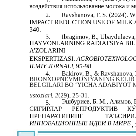
1.
воздействия использование молока и м
2.
Ravshanova, F. S. (202
IMPACT REDUCTION USE OF MILK 
340.
3.
Ibragimov, B., Ubaydulaeva,
HAYVONLARNING RADIATSIYA BIL
A'ZOLARINI
EKSPERTIZASI.
AGROBIOTEXNOLOG
ILMIY JURNALI
, 95-98.
4.
Bakirov, B., & Ravshanov
BRONXOPNEVMONIYANING KELIB C
BELGILARI BO ‘YICHA ADABIYOT 
ustozlari
,
2
(29), 25-31.
Эшбуриев, Б. М., Алимов, 
5.
СИГИРЛАР
РЕПРОДУКТИВ
КЎ
ПРЕПАРАТИНИНГ
ТАЪСИРИ
ИННОВАЦИОННЫЕ ИДЕИ В МИРЕ
,