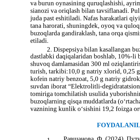
va burun oynasining quruqlashishi, ayrim
sianozi va oriqlash bilan tavsiflanadi. Pu
juda past eshitiladi. Nafas harakatlari qi
tana harorati, shuningdek, oyoq va quloq
buzoqlarda gandiraklash, tana orqa qismi
etiladi.
2. Dispepsiya bilan kasallangan b
dastlabki daqiqalaridan boshlab, 10%-li 
shuvoq damlamasidan 300 ml oziqlantiris
turish, tarkibi:10,0 g natriy xlorid, 0,25 
kofein natriy benzoat, 5,0 g natriy gidro
suvdan iborat “Elektrolitli-degidratatsi
tomiriga tomchilatish usulida yuborishni
buzoqlarning qisqa muddatlarda (o‘rtacha
vaznining kunlik o‘sishini 19,2 foizga or
FOYDALANI
Равшанова, Ф. (2024). Пут