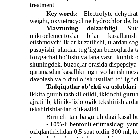
treatment.
Key words:
Electrolyte-dehydrat
weight, oxytetracycline hydrochloride, be
Mavzuning
dolzarbligi.
Sut
mikroelementozlar
bilan
kasallanish
etishmovchiliklar kuzatilishi, ulardan so
pasayishi, ulardan tug‘ilgan buzoqlarda 
foizgacha) bo‘lishi va tana vazni kunlik 
shuningdek, buzoqlar orasida dispepsiya 
qaramasdan kasallikning rivojlanish mexa
davolash va oldini olish usullari to‘lig‘i
Tadqiqotlar ob’ekti va uslublari
ikkita guruh tashkil etildi, ikkinchi gur
ajratilib, klinik-fiziologik tekshirishlar
tekshirishlardan o‘tkazildi.
Birinchi tajriba guruhidagi kasal b
- 10%-li bentonit eritmasidagi ya
oziqlantirishdan 0,5 soat oldin 300 ml, k