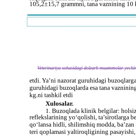
105,2±15,7 grammni, tana vaznining 10 k
Veterinariya sohasidagi dolzarb muammolar yechimi
etdi. Ya’ni nazorat guruhidagi buzoqlarga
guruhidagi buzoqlarda esa tana vazninin
kg.ni tashkil etdi
Xulosalar.
1. Buzoqlada klinik belgilar: holsi
reflekslarining yo‘qolishi, ta’sirotlarga b
qo‘lansa hidli, shilimshiq modda, ba’zan 
teri qoplamasi yaltiroqligining pasayishi