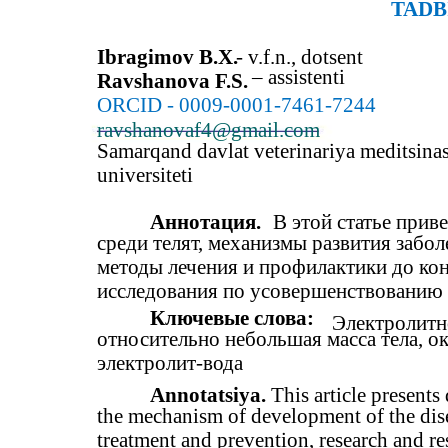
TADB
Ibragimov B.X.
- v.f.n., dotsent
– assistenti
Ravshanova F.S.
ORCID - 0009-0001-7461-7244
ravshanovaf4@gmail.com
Samarqand davlat veterinariya meditsinas
universiteti
Аннотация.
В этой статье прив
среди телят, механизмы развития забо
методы лечения и профилактики до кон
исследования по усовершенствованию 
Ключевые слова:
Электролитн
относительно небольшая масса тела, о
электролит-вода
Annotatsiya.
This article presents
the mechanism of development of the dis
treatment and prevention, research and r