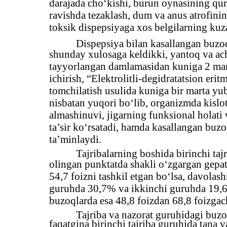
darajada cho‘kishi, burun oynasining quriq
ravishda tezaklash, dum va anus atrofining
toksik dispepsiyaga xos belgilarning kuzat
Dispepsiya bilan kasallangan buzoql
shunday xulosaga keldikki, yantoq va ac
tayyorlangan damlamasidan kuniga 2 mart
ichirish, “Elektrolitli-degidratatsion er
tomchilatish usulida kuniga bir marta yu
nisbatan yuqori bo‘lib, organizmda kislo
almashinuvi, jigarning funksional holati 
ta’sir ko‘rsatadi, hamda kasallangan buz
ta’minlaydi.
Tajribalarning boshida birinchi t
olingan punktatda shakli o‘zgargan gepat
54,7 foizni tashkil etgan bo‘lsa, davolash
guruhda 30,7% va ikkinchi guruhda 19,6 
buzoqlarda esa 48,8 foizdan 68,8 foizgacha
Tajriba va nazorat guruhidagi buz
faqatgina birinchi tajriba guruhida tana v