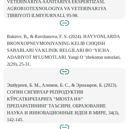
VETERINARIYA-SANITARIYA EKSPERTIZASL
AGROB1OTEXNOLOGIYA VA VETERINAR1YA
TIBBIYOTI ILMIYJURNALI, 95-98.
Bakirov, B„ & Ravshanova, F. S. (2024). HAYVONLARDA
BRONXOPNEVMONIYANING KELIB CHIQISH
SABABLARI VA KLINIK BELGILARI BO ‘YICHA
ADABIYOT M’LUMOTLARI. Yangi О ‘zbekiston ustozlari,
2(29), 25-31.
Эшбуриев, Б. M., Алимов, Б. C., & Эрназаров, Б. (2023).
СОҒИН СИГИРЛАР РЕПРОДУКТИВ
КЎРСАТКИЧЛАРИГА “MIOSTA H®”
ПРЕПАРАТИНИНГ ТАЪСИРИ. ОБРАЗОВАНИЕ
НАУКА И ИННОВАЦИОННЫЕ ИДЕИ В МИРЕ, 34(3),
142-145.