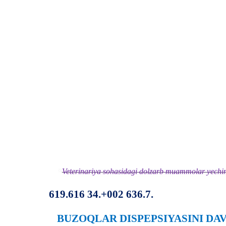
Veterinariya sohasidagi dolzarb muammolar yechimi
619.616 34.+002 636.7.
BUZOQLAR DISPEPSIYASINI DA