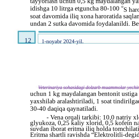
tayyorlash uchun 0,5 kg maydalangan ya
o
idishga 10 litrga etguncha 80-100
S har
soat davomida iliq xona haroratida saql
undan 2 sutka davomida foydalanildi. Be
12
1-noyabr 2024-yil.
Veterinariya sohasidagi dolzarb muammolar yechimi
uchun 1 kg maydalangan bentonit ustiga 
yaxshilab aralashtiriladi, 1 soat tindirilg
30-40 daqiqa qaynatiladi.
- Vena orqali tarkibi: 10,0 natriy x
glyukoza, 0,25 kaliy xlorid, 0,5 kofein n
suvdan iborat eritma iliq holda tomchila
Eritma shartli ravishda “Elektrolitli-degi