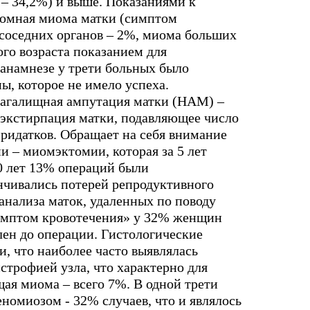
75 – 34,2%) и выше. Показаниями к
омная миома матки (симптом
 соседних органов – 2%, миома больших
го возраста показанием для
анамнезе у трети больных было
ы, которое не имело успеха.
лагалищная ампутация матки (НАМ) –
я экстирпация матки, подавляющее число
ридатков. Обращает на себя внимание
 – миомэктомии, которая за 5 лет
0 лет 13% операций были
нчивались потерей репродуктивного
анализа маток, удаленных по поводу
имптом кровотечения» у 32% женщин
лен до операции. Гистологические
, что наиболее часто выявлялась
строфией узла, что характерно для
ая миома – всего 7%. В одной трети
номиозом - 32% случаев, что и являлось