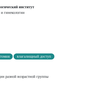
огический институт
а и гинекологии
отомия
влагалищный доступ
щин разной возрастной группы