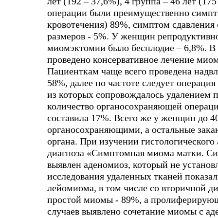
лет (192 – 37,6%), 4 группа – 46 лет (1
операции были преимущественно симпт
кровотечения) 89%, симптом сдавления
размеров - 5%. У женщин репродуктивно
миомэктомии было бесплодие – 6,8%. В 
проведено консервативное лечение миом
Пациенткам чаще всего проведена надв
58%, далее по частоте следует операци
из которых сопровождалось удалением п
количество органосохраняющей операции
составила 17%. Всего же у женщин до 4
органосохраняющими, а остальные зака
органа. При изучении гистологического 
диагноза «Симптомная миома матки. С
выявлен аденомиоз, который не установ
исследования удаленных тканей показали
лейомиома, в том числе со вторичной ди
простой миомы - 89%, а пролиферирующ
случаев выявлено сочетание миомы с аде