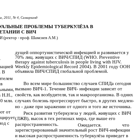
а, 2011, № 4, Самарканд
УАЛЬНЫЕ ПРОБЛЕМЫ ТУБЕРКУЛЁЗА В
ЕТАНИИ С ВИЧ
 (ректор - проф. Шамсиев А.М.)
дущей оппортунистической инфекцией и развивается у
70% лиц. живущих с ВИЧ/СПИД (WHO. Preventive
у
therapy against tuberculosis in people living with HJV.
зацией
Weekly Epidemiological Record 2004). В 2001 году ООН
объявила ВИЧ/СПИД глобальной проблемой.
. В
ителем
Во всем мире большинство случаев СПИДа сегодня
 в
вызвано ВИЧ-1. Течение ВИЧ- инфекции зависит от
льными,
свойств, как возбудителя, так и макроорганизма. В одних
 Н.Н.,
20 млн.
случаях болезнь прогрессирует быстро, в других медлен-
но - даже при заражении от одного и того же источника.
ют от
Риск развития туберкулеза у людей, живущих с ВИЧ
ицирует
(ЛЖВ), высок в тех регионах мира, где выше его
иод с
распространенность.
Ожидается.
что
зарегистрированный значительный рост ВИЧ-инфекции
и высокая распространенность туберкулёза приведет в