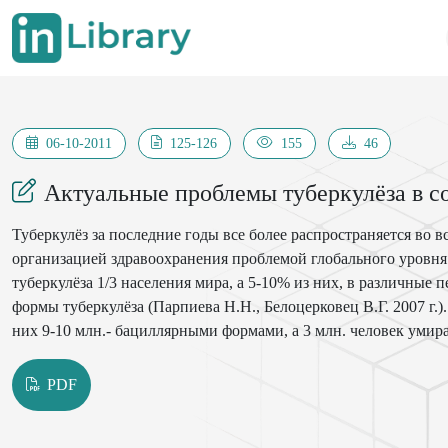
06-10-2011
125-126
155
46
Актуальные проблемы туберкулёза в со
Туберкулёз за последние годы все более распространяется во 
организацией здравоохранения проблемой глобального уровня
туберкулёза 1/3 населения мира, а 5-10% из них, в различные
формы туберкулёза (Парпиева Н.Н., Белоцерковец В.Г. 2007 г.)
них 9-10 млн.- бациллярными формами, а 3 млн. человек уми
инфицирует
10-15 здоровых лиц в год. По оценке ВОЗ, в период с 2000 по 
PDF
микобактериями туберкулёза