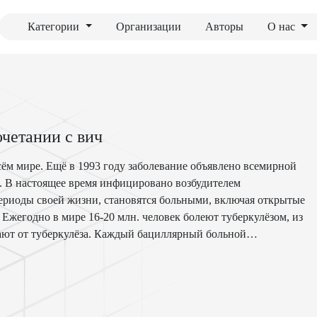
Категории
Организации
Авторы
О нас
четании с вич
всём мире. Ещё в 1993 году заболевание объявлено всемирной
. В настоящее время инфицировано возбудителем
 периоды своей жизни, становятся больными, включая открытые
. Ежегодно в мире 16-20 млн. человек болеют туберкулёзом, из
рают от туберкулёза. Каждый бациллярный больной
2020 гг. около 1 млрд, людей будет инфицировано