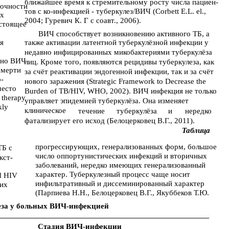
ближайшее время к стремительному росту числа пациен-
точности
тов с ко-инфекцией - туберкулез/ВИЧ (Corbett E.L. el.,
ых
2004; Гуревич К. Г с соавт., 2006).
астоящее
ВИЧ способствует возникновению активного ТБ, а
я
также активации латентной туберкулёзной инфекции у
недавно инфицированных микобактериями туберкулёза
ано ВИЧ
лиц. Кроме того, появляются рецидивы туберкулеза, как
смерти
за счёт реактивации эндогенной инфекции, так и за счёт
о-
нового заражения (Strategic Framework to Decrease the
место
Burden of ТВ/HIV, WHO, 2002). ВИЧ инфекция не только
 therapy
управляет эпидемией туберкулёза. Она изменяет
kly
клиническое
течение
туберкулёза
и
нередко
фатализирует его исход (Белоцерковец В.Г., 2011).
Таблица
прогрессирующих, генерализованных форм, большое
ТБ с
число оппортунистических инфекций и вторичных
кст-
заболеваний, нередко имеющих генерализованный
характер. Туберкулезный процесс чаще носит
nd HIV
инфильтративный и диссеминированный характер
ких
(Парпиева Н.Н., Белоцерковец В.Г., Якуббеков Т.Ю.
еза у больных ВИЧ-инфекцией
Стадия ВИЧ-инфекции