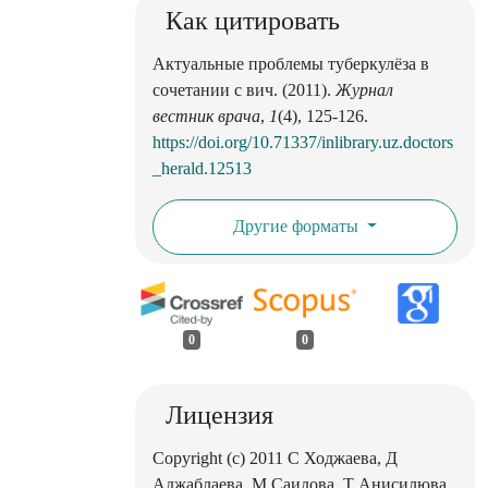
Как цитировать
Актуальные проблемы туберкулёза в
сочетании с вич. (2011).
Журнал
вестник врача
,
1
(4), 125-126.
https://doi.org/10.71337/inlibrary.uz.doctors
_herald.12513
Другие форматы
0
0
Лицензия
Copyright (c) 2011 С Ходжаева, Д
Аджаблаева, М Саидова, Т Анисилюва,