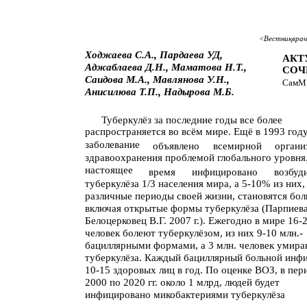
<Вестниқврач
Ходжаева С.А., Пардаева УД,
АКТ
Аджаблаева Д.Н., Маматова Н.Т.,
СОЧ
Саидова М.А., Мавлянова У.Н.,
СамМИ
Анисилюва Т.П., Надырова М.Б.
Туберкулёз за последние годы все более
распространяется во всём мире. Ещё в 1993 год
заболевание
объявлено
всемирной
органи
здравоохранения проблемой глобального уровня
настоящее
время
инфицировано
возбуд
туберкулёза 1/3 населения мира, а 5-10% из них,
различные периоды своей жизни, становятся бо
включая открытые формы туберкулёза (Парпиева
Белоцерковец В.Г. 2007 г.). Ежегодно в мире 16-
человек болеют туберкулёзом, из них 9-10 млн.-
бациллярными формами, а 3 млн. человек умира
туберкулёза. Каждый бациллярный больной инф
10-15 здоровых лиц в год. По оценке ВОЗ, в пер
2000 по 2020 гг. около 1 млрд, людей будет
инфицировано микобактериями туберкулёза