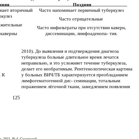
нняя
Поздняя
нает вторичный
Часто напоминает первичный туберкулез
ркулез
Часто отрицательные
ожительные
Часто инфильтраты при отсутствии каверн,
 каверны
диссеминации, лимфоаденопа- тия.
2010). До выявления и подтверждения диагноза
туберкулеза больные длительное время лечатся
неправильно, и это усложняет течение туберкулеза,
делает его необратимым. Рентгенологическая картина
. К
у больных ВИЧ/ТБ характеризуется преобладанием
лимфогематогенной дис- семинации, тотальным
поражением лёгочной ткани, замедлением появления
125
, 2011, № 4, Самарканд