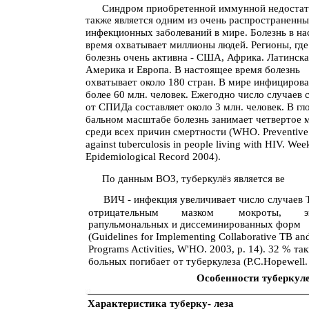
Синдром приобретенной иммунной недоста
также является одним из очень распространенн
инфекционных заболеваний в мире. Болезнь в н
время охватывает миллионы людей. Регионы, где
болезнь очень активна - США, Африка. Латинска
Америка и Европа. В настоящее время болезнь
охватывает около 180 стран. В мире инфициров
более 60 млн. человек. Ежегодно число случаев 
от СПИДа составляет около 3 млн. человек. В гл
бальном масштабе болезнь занимает четвертое 
среди всех причин смертности (WHO. Preventive
against tuberculosis in people living with HIV. Wee
Epidemiological Record 2004).
По данным ВОЗ, туберкулёз является ве
ВИЧ - инфекция увеличивает число случаев 
отрицательным
мазком
мокроты,
э
рапульмональных и диссеминированных форм
(Guidelines for Implementing Collaborative ТВ a
Programs Activities, W'HO. 2003, p. 14). 32 % та
больных погибает от туберкулеза (Р.С.Hopewell.
Особенности туберкул
Характеристика туберку- леза