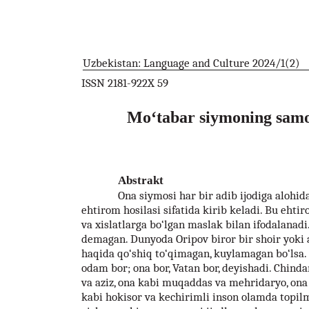
Uzbekistan: Language and Culture 2024/1(2)
ISSN 2181-922X 59
Mo‘tabar siymoning samo
Abstrakt
Ona siymosi har bir adib ijodiga alohi
ehtirom hosilasi sifatida kirib keladi. Bu ehti
va xislatlarga bo‘lgan maslak bilan ifodalanad
demagan. Dunyoda Oripov biror bir shoir yoki 
haqida qo‘shiq to‘qimagan, kuylamagan bo‘lsa. 
odam bor; ona bor, Vatan bor, deyishadi. Chin
va aziz, ona kabi muqaddas va mehridaryo, ona 
kabi hokisor va kechirimli inson olamda topil