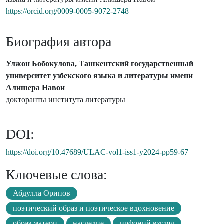
https://orcid.org/0009-0005-9072-2748
Биография автора
Улжон Бобокулова, Ташкентский государственный
университет узбекского языка и литературы имени
Алишера Навои
докторанты института литературы
DOI:
https://doi.org/10.47689/ULAC-vol1-iss1-y2024-pp59-67
Ключевые слова:
Абдулла Орипов
поэтический образ и поэтическое вдохновение
образ матери
наследие
ирфоний взгляд