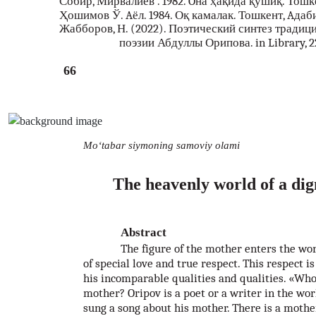
Собир, Мирвалиев . 1982. Oна ҳақида қўшиқ. Тошк
Ҳошимов Ў. Aёл. 1984. Оқ камалак. Тошкент, Aдаби
Жабборов, Н. (2022). Поэтический синтез тради
поэзии Абдуллы Орипова. in Library, 22(
66
Mo‘tabar siymoning samoviy olami
The heavenly world of a dig
Abstract
The figure of the mother enters the wor
of special love and true respect. This respect 
his incomparable qualities and qualities. «Who
mother? Oripov is a poet or a writer in the wo
sung a song about his mother. There is a mother