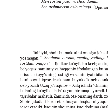
Men rostini yozdim, shod damim
Sen tushmaysan aslo esimga
[Орипов
Tabiiyki, shoir bu maktubni onasiga jo‘na
Shodmon yursam, mening yodimga 
yozmagan. “
rostdan, onajon”
– ijodkor ko‘nglidan kechgan tu
bo‘yoqsiz, samimiy va haqqoniy ifodalangan bu sa
misralar tuyg‘uning rostligi va samimiyati bilan h
buni buyuk iqror desak ham, buyuk o‘kinch desak 
deb yozadi Uzoq Jo‘raqulov. – Xalq ichida “Onaning
bolaning ko‘ngli dalada” degan bir maqol yuradi. U
tajribalar mahsuli. Zamirida ota-onaning dardi, z
Shoir ajdodlari iqror eta olmagan haqiqatni yuqo
iqror etadiki, haqiqiy sheʼrning, isteʼdodning (