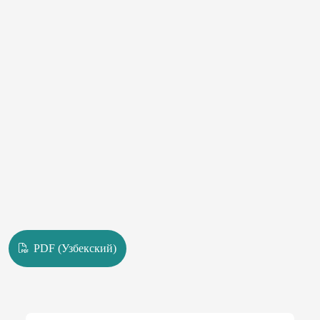
ilhom manbayidir",-degan edi adabiyotshunos olim S.Mirvaliyev
ona qiyofasi to'g'risidagi mulohazalarida. Ushbu maqola ona
obrazining lirik va irfoniy talqin muammosini shoir Abdulla Oripov
she'riyatida misolida o'rganishni ko'zda tutadi.
PDF (Узбекский)