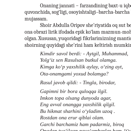
Onaning jannati − farzandining baxt-u iqbo
quvonchida, sog‘ligi, osoyishtaligi–barcha-barcha 
mujassam.
Shoir Abdulla Oripov she’riyatida oq sut be
ona obrazi lirik ifodada epik ko‘lam mazmun-mohi
olgan. Xususan, yuqoridagi fikrlarimizning manti
shoirning quyidagi she’rini ham keltirish mumki
Kimdir savol berdi: - Аytgil, Muhammad,
Yolg‘iz sen Rasulsan butkul olamga.
Kimga ko‘p yaxshilik aylay, o‘zing ayt,
Ota-onamgami yoxud bolamga?
Rasul javob qildi: - Tingla, birodar,
Gapimni bir bora quloqqa ilgil.
Imkon topa olsang dunyoda agar,
Eng avval onangga yaxshilik qilgil.
Bu hikmat sharhini o‘yladim uzoq .
Rostdan ona erur qiblai olam.
Garchi barchamiz ham padarmiz, biroq
Onadan tug‘ilgan payg‘ambarlar ham