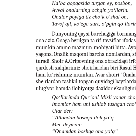
Ka’ba qopqasida turgan ey, posbon,
Аvval onalarning ochgin yo‘llarin.
Onalar poyiga tiz cho‘k o‘shal on,
Tavof qil, ko‘zga surt, o‘pgin qo‘llari
Dunyoning qaysi burchagiga bormang,
ona aziz. Onaga berilgan ta’rif-tavsiflar ifodas
mumkin ammo mazmun-mohiyati bitta. Ayolla
yagona. Onalik maqomi barcha nomlardan, s
turadi. Shoir A.Oripovning ona obrazidagi irf
qardosh xalqlarimiz shoirlaridan biri Rasul 
ham ko‘rishimiz mumkin. Avar shoiri “Onala
she’rlardan tashkil topgan quyidagi baytlar
ulug‘vor hamda ilohiyotga daxldor ekanligini 
Qo‘llarimda Qur’on! Misli yonar cho
Imomlar ham uni ushlab tushgan cho‘
Ular der:
“Allohdan boshqa iloh yo‘q”.
Men deyman:
“Onamdan boshqa ona yo‘q”