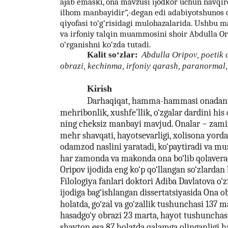
ajab emaski, ona mavzusi ijodkor uchun navqir
ilhom manbayidir”,-degan edi adabiyotshunos 
qiyofasi to‘g‘risidagi mulohazalarida. Ushbu m
va irfoniy talqin muammosini shoir Abdulla Or
o‘rganishni ko‘zda tutadi.
Kalit so‘zlar:
Abdulla Oripov, poetik 
obrazi, kechinma, irfoniy qarash, paranormal, 
Kirish
Darhaqiqat, hamma-hammasi onadan 
mehribonlik, xushfe’llik, o‘zgalar dardini his 
ning cheksiz manbayi mavjud. Onalar − zami
mehr shavqati, hayotsevarligi, xolisona yord
odamzod naslini yaratadi, ko‘paytiradi va m
har zamonda va makonda ona bo‘lib qolaverad
Oripov ijodida eng ko‘p qo‘llangan so‘zlardan b
Filologiya fanlari doktori Adiba Davlatova o‘
ijodiga bag‘ishlangan dissertatsiyasida Ona o
holatda, go‘zal va go‘zallik tushunchasi 137 m
hasadgo‘y obrazi 23 marta, hayot tushunchasi 3
shayton esa 87 holatda qalamga olinganligi 