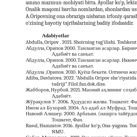
ammo mazmun-mohiyati bitta. Ayollar ko‘p, leki
Onalik maqomi barcha nomlardan, shonlardan ust
A.Oripovning ona obraziga nisbatan irfoniy qarash
o‘zining hayotiy tajribalarining badiiy ifodasidir.
Adabiyotlar
Abdulla, Oripov . 2021. Shoirning tug‘ilishi. Toshkent
Абдулла, Орипов 2000. Танланган асарлар. Бирин
Адабиёт ва санъат.
Абдулла, Орипов. 2000.Танланган асарлар. Иккин
Адабиёт ва санъат.
Абдулла ,Орипов. 2010. Қуёш бекати. Олтинчи жи
Adiba, Davlatova. 2022. “Abdulla Oripov she’riyatida
tadriji” Filol.fan.dok.diss.
Жабборов, Нурбой. 2021. Маоний аҳлининг соҳиб
Адабиёт.
Жўрақулов У. 2006. Ҳудудсиз жилва. Тошкент: Фан
Имом ал-Бухорий. 2004. Ал-адаб ал-Муфрад. Тош
Навоий Алишер. 2000. Aрбаъин. (нашрга тайёрдов
Тошкент, Фан.
Rasul, Hamzatov. 2016. Ayollar ko‘p, Ona-yagona. T
NMU.