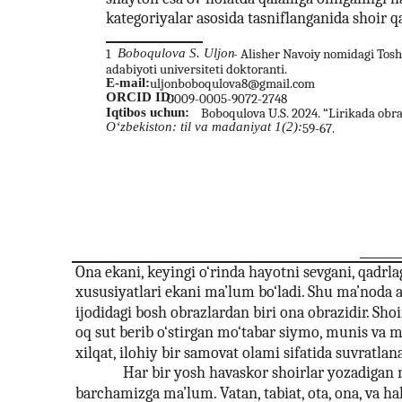
kategoriyalar asosida tasniflanganida shoir q
1
Boboqulova S. Uljon
- Alisher Navoiy nomidagi Toshk
adabiyoti universiteti doktoranti.
E-mail:
uljonboboqulova8@gmail.com
ORCID ID:
0009-0005-9072-2748
Iqtibos uchun:
Boboqulova U.S. 2024. “Lirikada obraz 
O‘zbekiston: til va madaniyat 1(2):
59-67.
Ona ekani, keyingi o‘rinda hayotni sevgani, qadrla
xususiyatlari ekani ma’lum bo‘ladi. Shu ma’noda a
ijodidagi bosh obrazlardan biri ona obrazidir. Shoi
oq sut berib o‘stirgan mo‘tabar siymo, munis va m
xilqat, ilohiy bir samovat olami sifatida suvratlana
Har bir yosh havaskor shoirlar yozadigan
barchamizga ma’lum. Vatan, tabiat, ota, ona, va hak