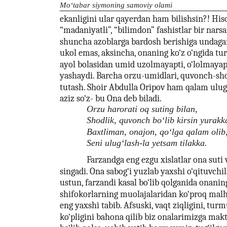
Mo‘tabar siymoning samoviy olami
ekanligini ular qayerdan ham bilishsin?! His
“madaniyatli”, “bilimdon” fashistlar bir nars
shuncha azoblarga bardosh berishiga undaga
ukol emas, aksincha, onaning ko‘z o‘ngida tur
ayol bolasidan umid uzolmayapti, o‘lolmayap
yashaydi. Barcha orzu-umidlari, quvonch-shod
tutash. Shoir Abdulla Oripov ham qalam ulug‘
aziz so‘z- bu Ona deb biladi.
Orzu harorati oq suting bilan,
Shodlik, quvonch bo‘lib kirsin yurakk
Baxtliman, onajon, qo‘lga qalam olib
Seni ulug‘lash-la yetsam tilakka.
Farzandga eng ezgu xislatlar ona suti v
singadi. Ona sabog‘i yuzlab yaxshi o‘qituvchil
ustun, farzandi kasal bo‘lib qolganida onani
shifokorlarning muolajalaridan ko‘proq malh
eng yaxshi tabib. Afsuski, vaqt ziqligini, tur
ko‘pligini bahona qilib biz onalarimizga ma