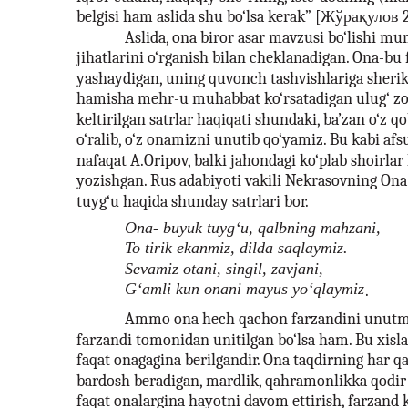
belgisi ham aslida shu bo‘lsa kerak” [Жўрақулов 
Aslida, ona biror asar mavzusi bo‘lishi m
jihatlarini o‘rganish bilan cheklanadigan. Ona-bu 
yashaydigan, uning quvonch tashvishlariga sherik
hamisha mehr-u muhabbat ko‘rsatadigan ulug‘ zo
keltirilgan satrlar haqiqati shundaki, ba’zan o‘z q
o‘ralib, o‘z onamizni unutib qo‘yamiz. Bu kabi afs
nafaqat A.Oripov, balki jahondagi ko‘plab shoirla
yozishgan. Rus adabiyoti vakili Nekrasovning On
tuyg‘u haqida shunday satrlari bor.
Ona- buyuk tuyg‘u, qalbning mahzani,
To tirik ekanmiz, dilda saqlaymiz.
Sevamiz otani, singil, zavjani,
G‘amli kun onani mayus yo‘qlaymiz
.
Ammo ona hech qachon farzandini unutma
farzandi tomonidan unitilgan bo‘lsa ham. Bu xisl
faqat onagagina berilgandir. Ona taqdirning har q
bardosh beradigan, mardlik, qahramonlikka qodir 
faqat onalargina hayotni davom ettirish, farzand k