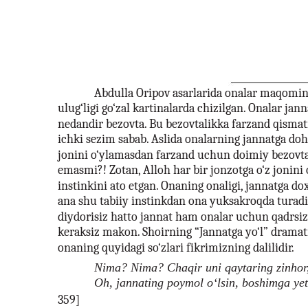
Abdulla Oripov asarlarida onalar maqomin
ulug‘ligi go‘zal kartinalarda chizilgan. Onalar jan
nedandir bezovta. Bu bezovtalikka farzand qismat
ichki sezim sabab. Aslida onalarning jannatga dohi
jonini o‘ylamasdan farzand uchun doimiy bezovt
emasmi?! Zotan, Alloh har bir jonzotga o‘z jonini 
instinkini ato etgan. Onaning onaligi, jannatga dox
ana shu tabiiy instinkdan ona yuksakroqda turadi
diydorisiz hatto jannat ham onalar uchun qadrsiz,
keraksiz makon. Shoirning “Jannatga yo‘l” dramat
onaning quyidagi so‘zlari fikrimizning dalilidir.
Nima? Nima? Chaqir uni qaytaring zinhor
Oh, jannating poymol o‘lsin, boshimga yet
359]