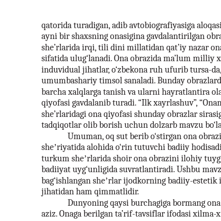
qatorida turadigan, adib avtobiografiyasiga aloqas
ayni bir shaxsning onasigina gavdalantirilgan obr
she’rlarida irqi, tili dini millatidan qat’iy nazar o
sifatida ulug‘lanadi. Ona obrazida ma’lum milliy x
induvidual jihatlar, o‘zbekona ruh ufurib tursa-
umumbashariy timsol sanaladi. Bunday obrazlar
barcha xalqlarga tanish va ularni hayratlantira o
qiyofasi gavdalanib turadi. “Ilk xayrlashuv”, “Onam
she’rlaridagi ona qiyofasi shunday obrazlar sirasig
tadqiqotlar olib borish uchun dolzarb mavzu bo‘la
Umuman, oq sut berib o‘stirgan ona obraz
sheʼriyatida alohida o‘rin tutuvchi badiiy hodisa
turkum sheʼrlarida shoir ona obrazini ilohiy tu
badiiyat uyg‘unligida suvratlantiradi. Ushbu mavz
bag‘ishlangan sheʼrlar ijodkorning badiiy-estetik i
jihatidan ham qimmatlidir.
Dunyoning qaysi burchagiga bormang ona 
aziz. Onaga berilgan ta’rif-tavsiflar ifodasi xilma