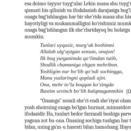
esa doimo tayyor tuyg‘ular. Lekin mana shu tuyg‘u
qismati his qilinish va ifodalanish darajasiga bog‘
onaga bag‘ishlangan har bir she’rida mana shu his
hayotiyligi va mukammalligini ko‘rishimiz mumk
onaga bag‘ishlangan ilk she’rlaridayoq bu holatga
mumkin.
Tunlari uyqusiz, murg‘ak boshimni
Allalab ulg‘aytgan sensan, onajon!
Ilk boq yurganimda qo‘limdan tutib,
Shodlik chamaniga eltgan mehribon.
Yoshligim nur bo‘lib qo‘ndi sochingga,
Mana yuzlaringni qopladi ajin.
Ona, mehr to‘la boqqan ko‘zingda
Baxtim sevinch bo‘lib balqmaganmikin
[O
“Onamga” nomli she’ri endi she’riyat olam
yosh shoirning onaga bo‘lgan hurmat, minnatdorch
ifodasidir. Ha, tunlari bedor farzandi boshiga par
yagona zot bu-ona. Onaning sochiga tushgan har 
bilan, uning ga’m-u hasrati bilan hamohang. Hayo