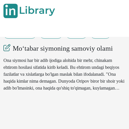
04-04-2024
59-67
107
102
Mo‘tabar siymoning samoviy olami
Ona siymosi har bir adib ijodiga alohida bir mehr, chinakam
ehtirom hosilasi sifatida kirib keladi. Bu ehtirom undagi beqiyos
fazilatlar va xislatlarga bo'lgan maslak bilan ifodalanadi. "Ona
haqida kimlar nima demagan. Dunyoda Oripov biror bir shoir yoki
adib bo'lmasinki, ona haqida qo'shiq to'qimagan, kuylamagan
bo'lsa. Ona bor, olam bor; ona bor, odam bor; ona bor, Vatan bor,
deyishadi. Chindan ham ona kabi tabarruk va aziz, ona kabi
muqaddas va mehridaryo, ona kabi mard va jasur, ona kabi hokisor
va kechirimli inson olamda topilmasa kerak. Shundan bo'lsa ajab
emaski, ona mavzusi ijodkor uchun navqiron, abadiy tugallanmas