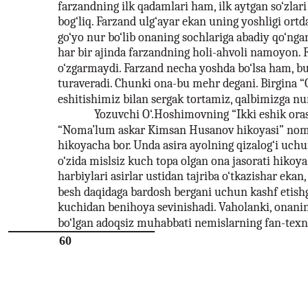
farzandning ilk qadamlari ham, ilk aytgan so‘zlar
bog‘liq. Farzand ulg‘ayar ekan uning yoshligi ort
go‘yo nur bo‘lib onaning sochlariga abadiy qo‘ngan
har bir ajinda farzandning holi-ahvoli namoyon. F
o‘zgarmaydi. Farzand necha yoshda bo‘lsa ham, b
turaveradi. Chunki ona-bu mehr degani. Birgina “
eshitishimiz bilan sergak tortamiz, qalbimizga nu
Yozuvchi O‘.Hoshimovning “Ikki eshik ora
“Noma’lum askar Kimsan Husanov hikoyasi” nom
hikoyacha bor. Unda asira ayolning qizalog‘i uchu
o‘zida mislsiz kuch topa olgan ona jasorati hikoya
harbiylari asirlar ustidan tajriba o‘tkazishar ekan,
besh daqidaga bardosh bergani uchun kashf etishg
kuchidan benihoya sevinishadi. Vaholanki, onani
bo‘lgan adoqsiz muhabbati nemislarning fan-texn
60