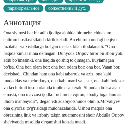
паранормальное
божественный дух.
Аннотация
Ona siymosi har bir adib ijodiga alohida bir mehr, chinakam
ehtirom hosilasi sifatida kirib keladi. Bu ehtirom undagi beqiyos
fazilatlar va xislatlarga bo'lgan maslak bilan ifodalanadi. "Ona
haqida kimlar nima demagan. Dunyoda Oripov biror bir shoir yoki
adib bo'lmasinki, ona haqida qo'shiq to'qimagan, kuylamagan
bo'lsa. Ona bor, olam bor; ona bor, odam bor; ona bor, Vatan bor,
deyishadi. Chindan ham ona kabi tabarruk va aziz, ona kabi
muqaddas va mehridaryo, ona kabi mard va jasur, ona kabi hokisor
va kechirimli inson olamda topilmasa kerak. Shundan bo'lsa ajab
emaski, ona mavzusi ijodkor uchun navqiron, abadiy tugallanmas
ilhom manbayidir",-degan edi adabiyotshunos olim S.Mirvaliyev
ona qiyofasi to'g'risidagi mulohazalarida. Ushbu maqola ona
obrazining lirik va irfoniy talqin muammosini shoir Abdulla Oripov
she'riyatida misolida o'rganishni ko'zda tutadi.