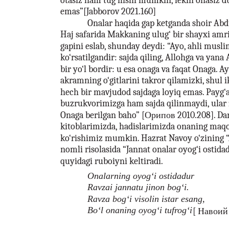
otasiz ham tug‘ilishi mumkin, lekin onasiz
emas”[Jabborov 2021.160]
Onalar haqida gap ketganda shoir Ab
Haj safarida Makkaning ulug‘ bir shayxi amr
gapini eslab, shunday deydi: “Ayo, ahli muslim
ko‘rsatilgandir: sajda qiling, Allohga va yana
bir yo‘l bordir: u esa onaga va faqat Onaga. A
akramning o‘gitlarini takror qilamizki, shul i
hech bir mavjudod sajdaga loyiq emas. Payg‘
buzrukvorimizga ham sajda qilinmaydi, ular z
Onaga berilgan baho” [Орипов 2010.208]. Da
kitoblarimizda, hadislarimizda onaning maq
ko‘rishimiz mumkin. Hazrat Navoy o‘zining “
nomli risolasida “Jannat onalar oyog‘i ostida
quyidagi ruboiyni keltiradi.
Onalarning oyog‘i ostidadur
Ravzai jannatu jinon bog‘i.
Ravza bog‘i visolin istar esang,
Bo‘l onaning oyog‘i tufrog‘i
[ Навоий 