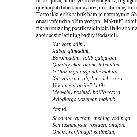
bo‘lib qolsa, uchib yetib bormaymiz, tug‘ilgan
quchoqlab tabriklamaymiz, uni shunday kund
Hatto ikki enlik tabrik ham jo‘natmaymiz. Sh
onasi vafotidan oldin yozgan “Maktub” nomli
fikrlarimizning poetik talqinidir. Balki shoi
shoir sezimlarining badiiy ifodasidir.
Xat yozmadim,
Xabar qilmadim,
Borolmadim, solib galga-gal.
Qanday ekan onam, bilmadim,
Yo‘llarimga turgandir mahtal.
Xat yozarmi, o‘g‘lim, deb, zora
U-ku meni turibdi kutib.
Men-chi, noshud, bo‘lib ovora
Avlodlarga yozaman maktub.
Yoxud:
Shodmon yursam, mening yodimga
Sen tushmaysan rostdan, onajon.
Onam, ranjimagil xatimdan,