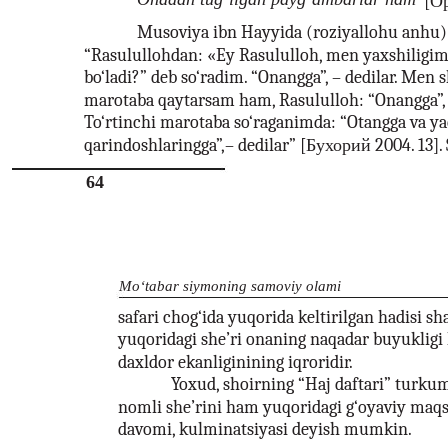
[Ор
Musoviya ibn Hayyida (roziyallohu anhu) 
“Rasulullohdan: «Ey Rasululloh, men yaxshiligi
bo‘ladi?” deb so‘radim. “Onangga”, – dedilar. Men
marotaba qaytarsam ham, Rasululloh: “Onangga”, -
To‘rtinchi marotaba so‘raganimda: “Otangga va ya
qarindoshlaringga”,– dedilar” [Бухорий 2004. 13].
64
Mo‘tabar siymoning samoviy olami
safari chog‘ida yuqorida keltirilgan hadisi sh
yuqoridagi she’ri onaning naqadar buyukligi
daxldor ekanliginining iqroridir.
Yoxud, shoirning “Haj daftari” turkum
nomli she’rini ham yuqoridagi g‘oyaviy maq
davomi, kulminatsiyasi deyish mumkin.