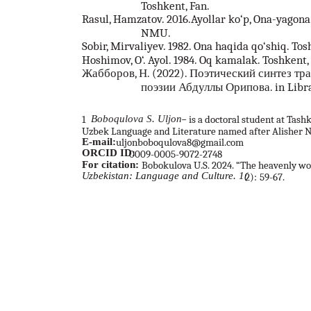
Toshkent, Fan.
Rasul, Hamzatov. 2016.Ayollar ko‘p, Ona-yagon
NMU.
Sobir, Mirvaliyev. 1982. Ona haqida qo‘shiq. Tos
Hoshimov, O‘. Ayol. 1984. Oq kamalak. Toshkent,
Жабборов, Н. (2022). Поэтический синтез т
поэзии Абдуллы Орипова. in Library
1
Boboqulova S. Uljon
− is a doctoral student at Tash
Uzbek Language and Literature named after Alisher N
E-mail:
uljonboboqulova8@gmail.com
ORCID ID:
0009-0005-9072-2748
For citation:
Bobokulova U.S. 2024. “The heavenly worl
U
zbekistan: Language and Culture. 1(
2):
59-67.