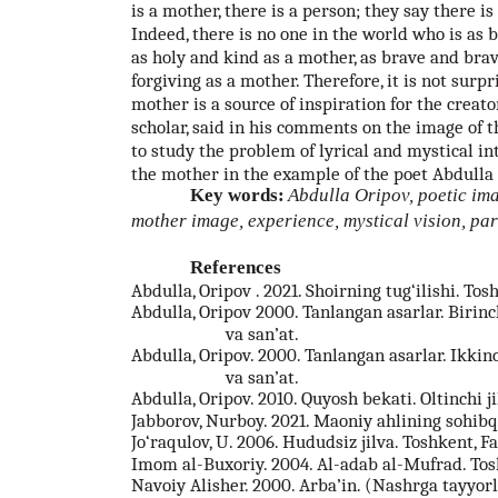
is a mother, there is a person; they say there is
Indeed, there is no one in the world who is as 
as holy and kind as a mother, as brave and bra
forgiving as a mother. Therefore, it is not surp
mother is a source of inspiration for the creator
scholar, said in his comments on the image of t
to study the problem of lyrical and mystical in
the mother in the example of the poet Abdulla 
Key words:
Abdulla Oripov, poetic ima
mother image, experience, mystical vision, par
References
Abdulla, Oripov . 2021. Shoirning tug‘ilishi. Tos
Abdulla, Oripov 2000. Tanlangan asarlar. Birinc
va san’at.
Abdulla, Oripov. 2000. Tanlangan asarlar. Ikkinc
va san’at.
Abdulla, Oripov. 2010. Quyosh bekati. Oltinchi j
Jabborov, Nurboy. 2021. Maoniy ahlining sohibq
Jo‘raqulov, U. 2006. Hududsiz jilva. Toshkent, F
Imom al-Buxoriy. 2004. Al-adab al-Mufrad. Tos
Navoiy Alisher. 2000. Arba’in. (Nashrga tayyorl