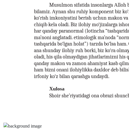
Musulmon sifatida insonlarga Аlloh b
bilamiz. Аynan shu ruhiy komponent biz ko‘
ko‘rish imkoniyatini berish uchun makon va
chiqib kela oladi. Biz ilohiy mo‘jizalarga ish
har qanday paranormal (lotincha “tashqarida
ma’noni anglatadi. etimologik ma’noda “nor
tashqarida bo‘lgan holat”) tarzda bo‘lsa ham
ana shunday ilohiy ruh borki, biz ko‘ra olma
oladi, his qila olmaydigan jihatlarimizni his 
qanday makon va zamon ahamiyat kasb qilm
ham bizni onani ilohiylikka daxldor deb bilis
irfoniy ko‘z bilan qarashga undaydi.
Xulosa
Shoir she’riyatidagi ona obrazi shunc