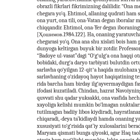
obrazli fikrlari fikrimizning dalilidir. “Ona m
chegara yo‘q. Ehtimol, allaning qudrati ham 
ona yurt, ona tili, ona-Vatan degan iboralar
chiqqandir. Ehtimol, ona-Yer degan iboranin
[Ҳошимов.1984.122]. Ha, onaning yaratuvcha
chegarasi yo‘q. Ona ana shu xislati bois ham
dunyoga keltirgan buyuk bir zotdir. Profess
“Badoye ul-vasat”dagi “O‘g‘ulg‘a ona haqqi ot
bobidaki, durg‘a daryo tarbiyati bulutdin ort
sarlavha qo‘yilgan 12-qitʼa haqida mulohaza 
sarlavhaning o‘zidayoq hayot haqiqatining te
rida barcha ham birday ilg‘ayvermaydigan fas
ifodasi kuzatiladi. Chindan, hazrat Navoiynin
quvvati shu qadar yuksakki, ona vasfida hech
xayoliga kelishi mumkin bo‘lmagan nuktalarn
tutilmagan badiiy libos kiydiradi, hayratlanar
chiqaradi,-deya ta’kidlaydi hamda onaning y
xususiyati to‘g‘risida qat’iy xulosalarini bera
Maryam qismati bunga qiyoski, agar Haq taolo 