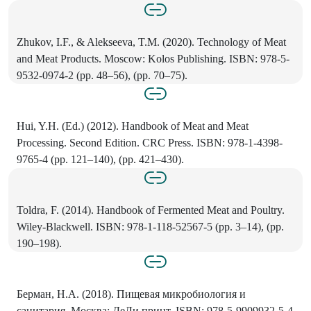
Zhukov, I.F., & Alekseeva, T.M. (2020). Technology of Meat
and Meat Products. Moscow: Kolos Publishing. ISBN: 978-5-
9532-0974-2 (pp. 48–56), (pp. 70–75).
Hui, Y.H. (Ed.) (2012). Handbook of Meat and Meat
Processing. Second Edition. CRC Press. ISBN: 978-1-4398-
9765-4 (pp. 121–140), (pp. 421–430).
Toldra, F. (2014). Handbook of Fermented Meat and Poultry.
Wiley-Blackwell. ISBN: 978-1-118-52567-5 (pp. 3–14), (pp.
190–198).
Берман, Н.А. (2018). Пищевая микробиология и
санитария. Москва: ДеЛи принт. ISBN: 978-5-9909932-5-4