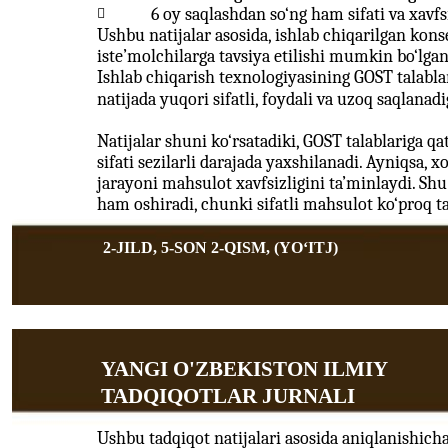
6 oy saqlashdan so‘ng ham sifati va xavfs

Ushbu natijalar asosida, ishlab chiqarilgan kons
iste’molchilarga tavsiya etilishi mumkin bo‘lgan
Ishlab chiqarish texnologiyasining GOST talablar
natijada yuqori sifatli, foydali va uzoq saqlana
Natijalar shuni ko‘rsatadiki, GOST talablariga q
sifati sezilarli darajada yaxshilanadi. Ayniqsa, x
jarayoni mahsulot xavfsizligini ta’minlaydi. Shu
ham oshiradi, chunki sifatli mahsulot ko‘proq ta
2-JILD, 5-SON 2-QISM, (YOʻITJ)
YANGI O'ZBEKISTON ILMIY
TADQIQOTLAR JURNALI
Ushbu tadqiqot natijalari asosida aniqlanishich