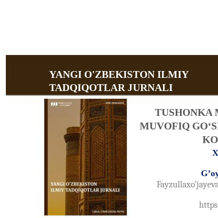
YANGI O'ZBEKISTON ILMIY
TADQIQOTLAR JURNALI
TUSHONKA 
MUVOFIQ GO‘S
KO
X
G’oy
Fayzullaxo’jaye
https