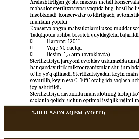
Aralashtirilgan go‘sht maxsus metall konservalar
mahsulot sterilizatsiyasi vaqtida bug‘ hosil bo‘
hisoblanadi. Konservalar to‘ldirilgach, avtomat
mahkam yopildi.
Konservalangan mahsulotlarni uzoq muddat saqla
Tadqiqotda ushbu bosqich quyidagicha bajarildi
Harorat: 120°C

Vaqt: 90 daqiqa

Bosim: 1,5 atm (avtoklavda)

Sterilizatsiya jarayoni avtoklav uskunasida ama
har qanday tirik mikroorganizmlar, shu jumladan
to‘liq yo‘q qilinadi. Sterilizatsiyadan keyin ma
sovutilib, keyin esa 0–10°C oralig‘ida saqlash
joylashtirildi.
Sterilizatsiya davomida mahsulotning tashqi ko‘r
saqlanib qolishi uchun optimal issiqlik rejimi ta
2-JILD, 5-SON 2-QISM, (YOʻITJ)