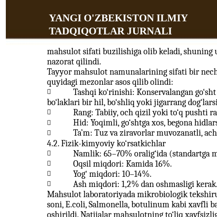
YANGI O'ZBEKISTON ILMIY
TADQIQOTLAR JURNALI
mahsulot sifati buzilishiga olib keladi, shunin
nazorat qilindi.
Tayyor mahsulot namunalarining sifati bir nech
quyidagi mezonlar asos qilib olindi:
Tashqi ko‘rinishi: Konservalangan go‘sht 

bo‘laklari bir hil, bo‘shliq yoki jigarrang dog‘lars
Rang: Tabiiy, och qizil yoki to‘q pushti r

Hid: Yoqimli, go‘shtga xos, begona hidlars

Ta’m: Tuz va ziravorlar muvozanatli, ach

4.2. Fizik-kimyoviy ko‘rsatkichlar
Namlik: 65–70% oralig‘ida (standartga 

Oqsil miqdori: Kamida 16%.

Yog‘ miqdori: 10–14%.

Ash miqdori: 1,2% dan oshmasligi kerak

Mahsulot laboratoriyada mikrobiologik tekshir
soni, E.coli, Salmonella, botulinum kabi xavfli b
oshirildi. Natijalar mahsulotning to‘liq xavfsizlig