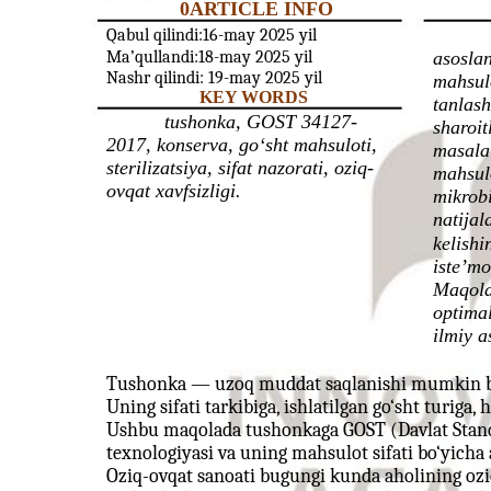
0ARTICLE INFO
Qabul qilindi:16-may 2025 yil
Ma’qullandi:18-may 2025 yil
asosla
Nashr qilindi: 19-may 2025 yil
mahsulo
KEY WORDS
tanlash
tushonka, GOST 34127-
sharoit
2017, konserva, go‘sht mahsuloti,
masalal
sterilizatsiya, sifat nazorati, oziq-
mahsul
ovqat xavfsizligi.
mikrobi
natija
kelishi
iste’mo
Maqola 
optimal
ilmiy a
Tushonka — uzoq muddat saqlanishi mumkin bo
Uning sifati tarkibiga, ishlatilgan go‘sht turiga
Ushbu maqolada tushonkaga GOST (Davlat Standart
texnologiyasi va uning mahsulot sifati bo‘yicha 
Oziq-ovqat sanoati bugungi kunda aholining oziql