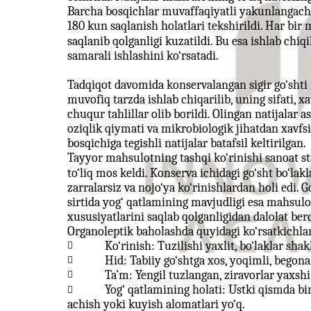
Barcha bosqichlar muvaffaqiyatli yakunlangach
180 kun saqlanish holatlari tekshirildi. Har bir 
saqlanib qolganligi kuzatildi. Bu esa ishlab ch
samarali ishlashini ko‘rsatadi.
Tadqiqot davomida konservalangan sigir go‘sht
muvofiq tarzda ishlab chiqarilib, uning sifati, xa
chuqur tahlillar olib borildi. Olingan natijalar 
oziqlik qiymati va mikrobiologik jihatdan xavfsi
bosqichiga tegishli natijalar batafsil keltirilgan.
Tayyor mahsulotning tashqi ko‘rinishi sanoat st
to‘liq mos keldi. Konserva ichidagi go‘sht bo‘lak
zarralarsiz va nojo‘ya ko‘rinishlardan holi edi. G
sirtida yog‘ qatlamining mavjudligi esa mahsulot
xususiyatlarini saqlab qolganligidan dalolat berd
Organoleptik baholashda quyidagi ko‘rsatkichla
Ko‘rinish: Tuzilishi yaxlit, bo‘laklar sha

Hid: Tabiiy go‘shtga xos, yoqimli, begona

Ta’m: Yengil tuzlangan, ziravorlar yaxs

Yog‘ qatlamining holati: Ustki qismda bir

achish yoki kuyish alomatlari yo‘q.