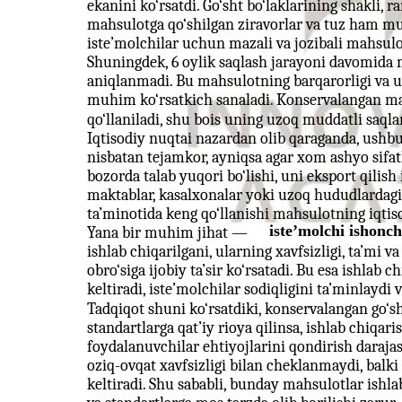
ekanini ko‘rsatdi. Go‘sht bo‘laklarining shakli, ra
mahsulotga qo‘shilgan ziravorlar va tuz ham mu
iste’molchilar uchun mazali va jozibali mahsulo
Shuningdek, 6 oylik saqlash jarayoni davomida
aniqlanmadi. Bu mahsulotning barqarorligi va u
muhim ko‘rsatkich sanaladi. Konservalangan mah
qo‘llaniladi, shu bois uning uzoq muddatli saqla
Iqtisodiy nuqtai nazardan olib qaraganda, ushbu
nisbatan tejamkor, ayniqsa agar xom ashyo sifat
bozorda talab yuqori bo‘lishi, uni eksport qilis
maktablar, kasalxonalar yoki uzoq hududlardagi 
ta’minotida keng qo‘llanishi mahsulotning iqtis
iste’molchi ishonch
Yana bir muhim jihat —
ishlab chiqarilgani, ularning xavfsizligi, ta’mi va
obro‘siga ijobiy ta’sir ko‘rsatadi. Bu esa ishla
keltiradi, iste’molchilar sodiqligini ta’minlaydi
Tadqiqot shuni ko‘rsatdiki, konservalangan go‘s
standartlarga qat’iy rioya qilinsa, ishlab chiqar
foydalanuvchilar ehtiyojlarini qondirish darajas
oziq-ovqat xavfsizligi bilan cheklanmaydi, balki
keltiradi. Shu sababli, bunday mahsulotlar ishl