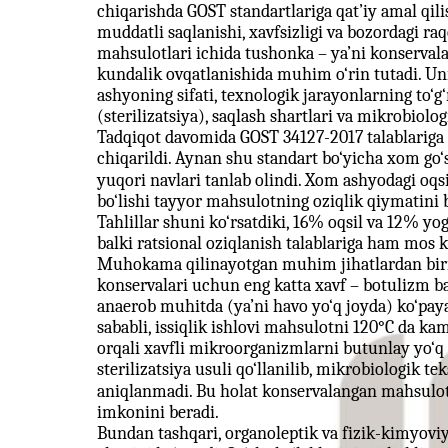
chiqarishda GOST standartlariga qat’iy amal qili
muddatli saqlanishi, xavfsizligi va bozordagi ra
mahsulotlari ichida tushonka – ya’ni konservalan
kundalik ovqatlanishida muhim o‘rin tutadi. Uni
ashyoning sifati, texnologik jarayonlarning to‘g‘ri
(sterilizatsiya), saqlash shartlari va mikrobiologi
Tadqiqot davomida GOST 34127-2017 talablariga 
chiqarildi. Aynan shu standart bo‘yicha xom go‘s
yuqori navlari tanlab olindi. Xom ashyodagi oqsi
bo‘lishi tayyor mahsulotning oziqlik qiymatini b
Tahlillar shuni ko‘rsatdiki, 16% oqsil va 12% y
balki ratsional oziqlanish talablariga ham mos k
Muhokama qilinayotgan muhim jihatlardan biri bu
konservalari uchun eng katta xavf – botulizm ba
anaerob muhitda (ya’ni havo yo‘q joyda) ko‘payad
sababli, issiqlik ishlovi mahsulotni 120°C da ka
orqali xavfli mikroorganizmlarni butunlay yo‘q 
sterilizatsiya usuli qo‘llanilib, mikrobiologik 
aniqlanmadi. Bu holat konservalangan mahsulotla
imkonini beradi.
Bundan tashqari, organoleptik va fizik-kimyovi