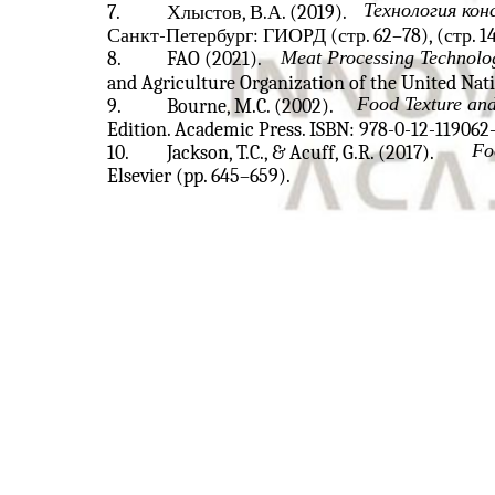
Технология кон
7.
Хлыстов, В.А. (2019).
Санкт-Петербург: ГИОРД (стр. 62–78), (стр. 1
Meat Processing Technolo
8.
FAO (2021).
and Agriculture Organization of the United Nati
Food Texture an
9.
Bourne, M.C. (2002).
Edition. Academic Press. ISBN: 978-0-12-119062-
Fo
10.
Jackson, T.C., & Acuff, G.R. (2017).
Elsevier (pp. 645–659).