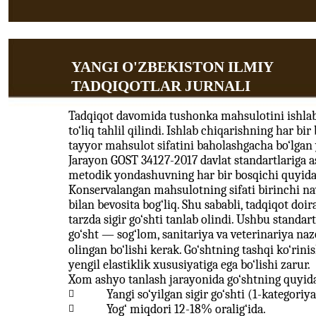
YANGI O'ZBEKISTON ILMIY
TADQIQOTLAR JURNALI
Tadqiqot davomida tushonka mahsulotini ishlab 
to‘liq tahlil qilindi. Ishlab chiqarishning har b
tayyor mahsulot sifatini baholashgacha bo‘lgan y
Jarayon GOST 34127-2017 davlat standartlariga a
metodik yondashuvning har bir bosqichi quyidag
Konservalangan mahsulotning sifati birinchi na
bilan bevosita bog‘liq. Shu sababli, tadqiqot do
tarzda sigir go‘shti tanlab olindi. Ushbu standa
go‘sht — sog‘lom, sanitariya va veterinariya naz
olingan bo‘lishi kerak. Go‘shtning tashqi ko‘rinis
yengil elastiklik xususiyatiga ega bo‘lishi zarur.
Xom ashyo tanlash jarayonida go‘shtning quyidag
Yangi so‘yilgan sigir go‘shti (1-kategoriya

Yog‘ miqdori 12-18% oralig‘ida.
