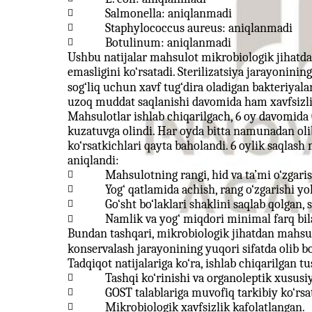
Salmonella: aniqlanmadi

Staphylococcus aureus: aniqlanmadi

Botulinum: aniqlanmadi

Ushbu natijalar mahsulot mikrobiologik jihatd
emasligini ko‘rsatadi. Sterilizatsiya jarayonining 
sog‘liq uchun xavf tug‘dira oladigan bakteriyal
uzoq muddat saqlanishi davomida ham xavfsizlig
Mahsulotlar ishlab chiqarilgach, 6 oy davomida
kuzatuvga olindi. Har oyda bitta namunadan oli
ko‘rsatkichlari qayta baholandi. 6 oylik saqlas
aniqlandi:
Mahsulotning rangi, hid va ta’mi o‘zgari

Yog‘ qatlamida achish, rang o‘zgarishi yo

Go‘sht bo‘laklari shaklini saqlab qolgan,

Namlik va yog‘ miqdori minimal farq bil

Bundan tashqari, mikrobiologik jihatdan mahsulo
konservalash jarayonining yuqori sifatda olib bo
Tadqiqot natijalariga ko‘ra, ishlab chiqarilgan t
Tashqi ko‘rinishi va organoleptik xususiy

GOST talablariga muvofiq tarkibiy ko‘rsa

Mikrobiologik xavfsizlik kafolatlangan.
