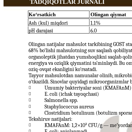
TADQIQOTLAR JURNALI
Ko‘rsatkich
Olingan qiymat
Ash (kul) miqdori
1.1%
pH darajasi
6.0
Olingan natijalar mahsulot tarkibining GOST sta
68% bo‘lishi mahsulotning suv saqlash qobiliyati
organoleptik jihatdan yumshoqlikni saqlab qolis
energiya va oziqlik qiymatini ta’minlaydi. Bu o
oziq-ovqat ekanligini ko‘rsatadi.
Tayyor mahsulotdan namunalar olinib, mikrobi
o‘tkazildi. Sinovlar quyidagi mikroorganizmlar b
Umumiy bakteriyalar soni (KMAFAnM)

E. coli (ichak tayoqchasi)

Salmonella spp.

Staphylococcus aureus

Clostridium botulinum (botulizm sporas

Tekshiruv natijalari:
KMAFAnM: 1,2×10² CFU/g — me’yordan

E. coli: aniqlanmadi
