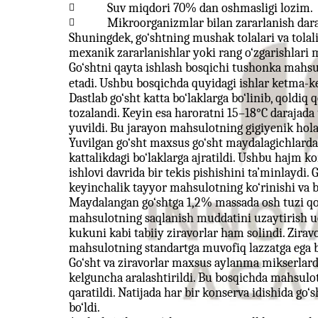
Suv miqdori 70% dan oshmasligi lozim.

Mikroorganizmlar bilan zararlanish daraja

Shuningdek, go‘shtning mushak tolalari va tolali
mexanik zararlanishlar yoki rang o‘zgarishlari 
Go‘shtni qayta ishlash bosqichi tushonka mahsu
etadi. Ushbu bosqichda quyidagi ishlar ketma-ket
Dastlab go‘sht katta bo‘laklarga bo‘linib, qoldiq
tozalandi. Keyin esa haroratni 15–18°C darajad
yuvildi. Bu jarayon mahsulotning gigiyenik hol
Yuvilgan go‘sht maxsus go‘sht maydalagichlard
kattalikdagi bo‘laklarga ajratildi. Ushbu hajm k
ishlovi davrida bir tekis pishishini ta’minlaydi. 
keyinchalik tayyor mahsulotning ko‘rinishi va bi
Maydalangan go‘shtga 1,2% massada osh tuzi qo‘s
mahsulotning saqlanish muddatini uzaytirish u
kukuni kabi tabiiy ziravorlar ham solindi. Zirav
mahsulotning standartga muvofiq lazzatga ega bo
Go‘sht va ziravorlar maxsus aylanma mikserlard
kelguncha aralashtirildi. Bu bosqichda mahsulot 
qaratildi. Natijada har bir konserva idishida go‘s
bo‘ldi.