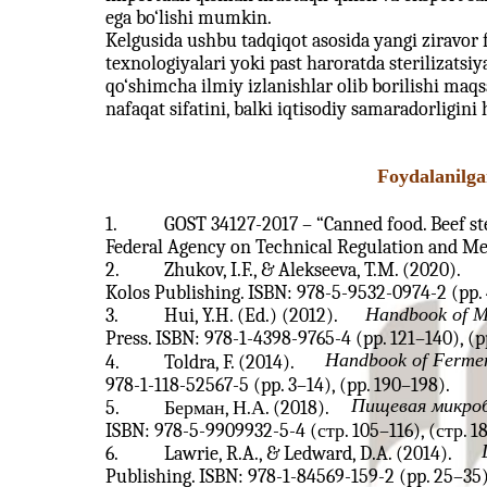
ega bo‘lishi mumkin.
Kelgusida ushbu tadqiqot asosida yangi ziravor 
texnologiyalari yoki past haroratda sterilizatsi
qo‘shimcha ilmiy izlanishlar olib borilishi maq
nafaqat sifatini, balki iqtisodiy samaradorligin
Foydalanilga
1.
GOST 34127-2017 – “Canned food. Beef st
Federal Agency on Technical Regulation and Me
2.
Zhukov, I.F., & Alekseeva, T.M. (2020).
Kolos Publishing. ISBN: 978-5-9532-0974-2 (pp. 
Handbook of M
3.
Hui, Y.H. (Ed.) (2012).
Press. ISBN: 978-1-4398-9765-4 (pp. 121–140), (p
Handbook of Fermen
4.
Toldra, F. (2014).
978-1-118-52567-5 (pp. 3–14), (pp. 190–198).
Пищевая микроб
5.
Берман, Н.А. (2018).
ISBN: 978-5-9909932-5-4 (стр. 105–116), (стр. 1
6.
Lawrie, R.A., & Ledward, D.A. (2014).
Publishing. ISBN: 978-1-84569-159-2 (pp. 25–35)