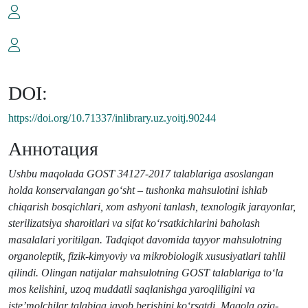
DOI:
https://doi.org/10.71337/inlibrary.uz.yoitj.90244
Аннотация
Ushbu maqolada GOST 34127-2017 talablariga asoslangan
holda konservalangan go‘sht – tushonka mahsulotini ishlab
chiqarish bosqichlari, xom ashyoni tanlash, texnologik jarayonlar,
sterilizatsiya sharoitlari va sifat ko‘rsatkichlarini baholash
masalalari yoritilgan. Tadqiqot davomida tayyor mahsulotning
organoleptik, fizik-kimyoviy va mikrobiologik xususiyatlari tahlil
qilindi. Olingan natijalar mahsulotning GOST talablariga to‘la
mos kelishini, uzoq muddatli saqlanishga yaroqliligini va
iste’molchilar talabiga javob berishini ko‘rsatdi. Maqola oziq-