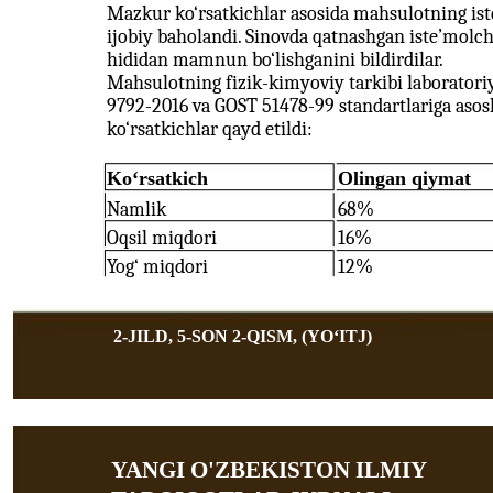
Mazkur ko‘rsatkichlar asosida mahsulotning iste
ijobiy baholandi. Sinovda qatnashgan iste’molch
hididan mamnun bo‘lishganini bildirdilar.
Mahsulotning fizik-kimyoviy tarkibi laboratoriya
9792-2016 va GOST 51478-99 standartlariga asosl
ko‘rsatkichlar qayd etildi:
Ko‘rsatkich
Olingan qiymat
Namlik
68%
Oqsil miqdori
16%
Yog‘ miqdori
12%
2-JILD, 5-SON 2-QISM, (YOʻITJ)
YANGI O'ZBEKISTON ILMIY