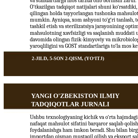
va standartlarga mos tarzda olib borilishi zarur.
O‘tkazilgan tadqiqot natijalari shuni ko‘rsatdiki
qilingan holda tayyorlangan tushonka mahsuloti y
mumkin. Ayniqsa, xom ashyoni to‘g‘ri tanlash, t
tashkil etish va sterilizatsiya jarayonining opti
mahsulotning xavfsizligi va saqlanish muddati 
davomida olingan fizik-kimyoviy va mikrobiolog
yaroqliligini va GOST standartlariga to‘la mos kel
2-JILD, 5-SON 2-QISM, (YOʻITJ)
YANGI O'ZBEKISTON ILMIY
TADQIQOTLAR JURNALI
Ushbu texnologiyaning kichik va o‘rta hajmdagi 
nafaqat mahsulot sifatini barqaror saqlab qolis
foydalanishga ham imkon beradi. Shu bilan birga
importdan qisman mustaqil qilish va eksport s