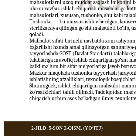
mahsulotlarni uzoq muddat saqlash imkonini ber
ularni xavfsiz ishlab chiqarish masalalariga ka
mahsulotlari, xususan, tushonka, shu kabi talab
Tushonka — bu maxsus ishlov berilgan, konserva 
sterilizatsiya qilingan go‘sht mahsuloti bo‘lib, 
qoladi.
Mahsulot sifati birinchi navbatda xom ashyoning 
bajarilishi hamda amal qilinayotgan sanitariya-g
tayyorlashda GOST (Davlat Standarti) talablari
talablariga muvofiq ishlab chiqarilgan go‘sht ma
balki ma’lum bir sifat me’yorlariga javob beruvch
Mazkur maqolada tushonka tayyorlash jarayonid
ishlatishning afzalliklari, texnologik bosqichlari
Shuningdek, ishlab chiqarilgan mahsulot namun
ko‘rsatkichlari tahlil qilinadi. Tadqiqotdan maq
chiqarish uchun asos bo‘ladigan ilmiy-texnik tav
2-JILD, 5-SON 2-QISM, (YOʻITJ)