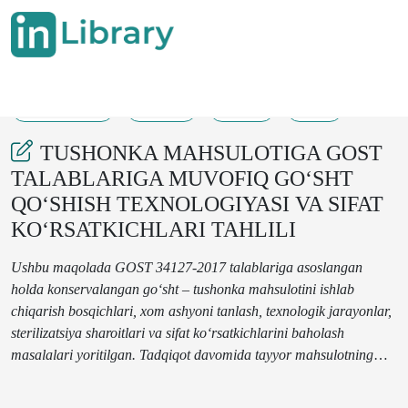
19-05-2025
39-44
103
37
TUSHONKA MAHSULOTIGA GOST
TALABLARIGA MUVOFIQ GO‘SHT
QO‘SHISH TEXNOLOGIYASI VA SIFAT
KO‘RSATKICHLARI TAHLILI
Ushbu maqolada GOST 34127-2017 talablariga asoslangan
holda konservalangan go‘sht – tushonka mahsulotini ishlab
chiqarish bosqichlari, xom ashyoni tanlash, texnologik jarayonlar,
sterilizatsiya sharoitlari va sifat ko‘rsatkichlarini baholash
masalalari yoritilgan. Tadqiqot davomida tayyor mahsulotning
organoleptik, fizik-kimyoviy va mikrobiologik xususiyatlari tahlil
qilindi. Olingan natijalar mahsulotning GOST talablariga to‘la