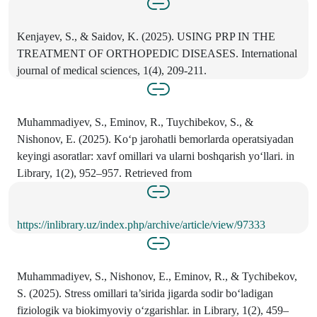
Kenjayev, S., & Saidov, K. (2025). USING PRP IN THE
TREATMENT OF ORTHOPEDIC DISEASES. International
journal of medical sciences, 1(4), 209-211.
Muhammadiyev, S., Eminov, R., Tuychibekov, S., &
Nishonov, E. (2025). Ko‘p jarohatli bemorlarda operatsiyadan
keyingi asoratlar: xavf omillari va ularni boshqarish yo‘llari. in
Library, 1(2), 952–957. Retrieved from
https://inlibrary.uz/index.php/archive/article/view/97333
Muhammadiyev, S., Nishonov, E., Eminov, R., & Tychibekov,
S. (2025). Stress omillari ta’sirida jigarda sodir bo‘ladigan
fiziologik va biokimyoviy o‘zgarishlar. in Library, 1(2), 459–