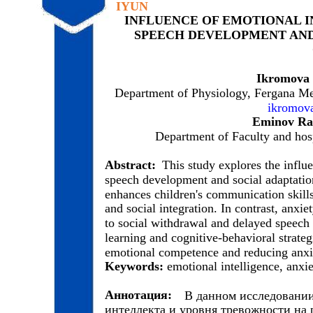
IYUN
INFLUENCE OF EMOTIONAL I
SPEECH DEVELOPMENT AND
Ikromova
Department of Physiology, Fergana Med
ikromov
Eminov Ra
Department of Faculty and hos
Abstract:
This study explores the influ
speech development and social adaptation
enhances children's communication skill
and social integration. In contrast, anxi
to social withdrawal and delayed speech
learning and cognitive-behavioral strateg
emotional competence and reducing anxi
Keywords:
emotional intelligence, anxi
Аннотация:
В данном исследовании
интеллекта и уровня тревожности на 