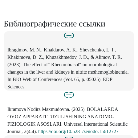
Библиографические ссылки
Ibragimov, M. N., Khaidarov, A. K., Shevchenko, L. I.,
Khakimova, D. Z., Khuzakhmedov, J. D., & Alimov, T. R.
(2023). The effect of" Rheoambrasol" on morphological
changes in the liver and kidneys in nitrite methemoglobinemia.
In BIO Web of Conferences (Vol. 65, p. 05025). EDP
Sciences.
Ikramova Nodira Maxmudovna. (2025). BOLALARDA
OVOZ APPARATI TUZULISHINING ANATOMO-
FIZIOLOGIK ASOSLARI. Universal International Scientific
Journal, 2(4.4).
https://doi.org/10.5281/zenodo.15612727