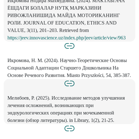
Икромова Нодира Махмудовна. (2024). МАКТАБГАЧА
ЁШДАГИ БОЛАЛАР НУТҚ МАРКАЗИНИ
РИВОЖЛАНИШИДА МАЙДА МОТОРИКАНИНГ
РОЛИ. JOURNAL OF EDUCATION, ETHICS AND
VALUE, 3(11), 201–203. Retrieved from
https://jeev.innovascience.uz/index.php/jeev/article/view/963
Икромова, Н. М. (2024). Научно-Теоретические Основы
Социальной Адаптации Старшего Дошкольника На
Основе Речевого Развития. Miasto Przyszłości, 54, 385-387.
Мелибоев, Р. (2025). Исследование методов улучшения
лечения осложнений, возникающих при
эндоурологических операциях при мочекаменной
болезни (обзор литературы). in Library, 1(2), 21-25.