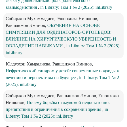
языка у дошкольников: роль родительского
взаимодействия
,
in Library: Том 1 № 2 (2025): inLibrary
Собиржон Мухаммадиев, Эшонхожа Нишонов,
Равшанжон Эминов,
ОБУЧЕНИЕ НА ОСНОВЕ
СИМУЛЯЦИИ ДЛЯ ОРДИНАТОРОВ-ОРТОПЕДОВ:
ВЛИЯНИЕ НА ХИРУРГИЧЕСКУЮ УВЕРЕННОСТЬ И
ОВЛАДЕНИЕ НАВЫКАМИ
,
in Library: Том 1 № 2 (2025):
inLibrary
Юлдузхон Хамралиева, Равшанжон Эминов,
Нефротический синдром у детей: современные подходы к
лечению и перспективы на будущее
,
in Library: Том 1 № 2
(2025): inLibrary
Собиржон Мухаммадиев, Равшанжон Эминов, Ешонхожа
Нишонов,
Почему борьбы с глаукомой недостаточно:
препятствия и ограничения в сохранении зрения
,
in
Library: Том 1 № 2 (2025): inLibrary