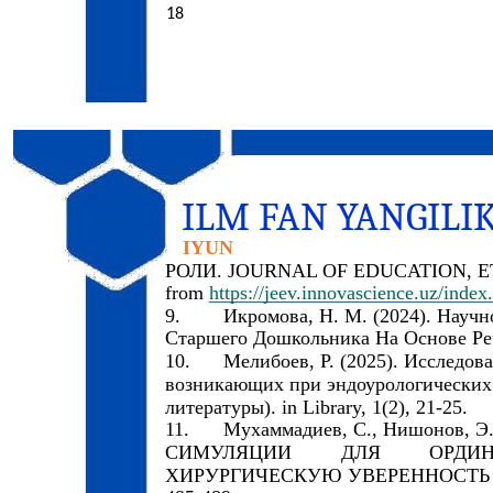
18
ILM FAN YANGILI
IYUN
РОЛИ. JOURNAL OF EDUCATION, ETHI
from
https://jeev.innovascience.uz/index
9.
Икромова, Н. М. (2024). Науч
Старшего Дошкольника На Основе Речев
10.
Мелибоев, Р. (2025). Исследо
возникающих при эндоурологических 
литературы). in Library, 1(2), 21-25.
11.
Мухаммадиев, С., Нишонов, 
СИМУЛЯЦИИ
ДЛЯ
ОРДИН
ХИРУРГИЧЕСКУЮ УВЕРЕННОСТЬ И О