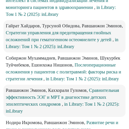
интеллект в системах индивидуализации лечения и
мониторинга пациентов в здравоохранении
,
in Library:
Том 1 № 2 (2025): inLibrary
Гайрат Хайдаров, Турсуной Обидова, Равшанжон Эминов,
Стратегии управления для предотвращения гнойных
осложнений при гематогенном остеомиелите у детей
,
in
Library: Том 1 № 2 (2025): inLibrary
Собиржон Мухаммадиев, Равшанжон Эминов, Шукурбек
Туйчибеков, Ешонхожа Нишонов,
Послеоперационные
осложнения у пациентов с политравмой: факторы риска и
стратегии лечения
,
in Library: Том 1 № 2 (2025): inLibrary
Равшанжон Эминов, Каххорали Гуломов,
Сравнительная
эффективность ЭЭГ и МРТ в диагностике детских
эпилептических синдромов
,
in Library: Том 1 № 2 (2025):
inLibrary
Нодира Икромова, Равшанжон Эминов,
Развитие речи и