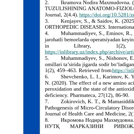
2.
Ikramova Nodira Maxmudovna
TUZULISHINING ANATOMO-FIZIOLOGIK 
Journal, 2(4.4).
https://doi.org/10.5281
3.
Kenjayev, S., & Saidov, K. (
ORTHOPEDIC DISEASES. International jo
4.
Muhammadiyev, S., Eminov, R., 
jarohatli bemorlarda operatsiyadan keying
in
Library,
1(2),
https://inlibrary.uz/index.php/archive/ar
5.
Muhammadiyev, S., Nishonov, E.,
omillari ta’sirida jigarda sodir bo‘ladiga
1(2), 459–463. Retrieved from
https://in
6.
Shevchenko, L. I., Karimov, K. Y
N. (2020). The effect of a new amino aci
peroxidation and the state of the antiox
deficiency. Pharmateca, 27(12), 86-90.
7.
Zokirovich, K. T., & Mamasiddik
Pathogenesis of Micro-Circulatory Diso
Journal of Health Care and Medicine, 2(1
8.
Икромова Нодира Махмудовн
НУТҚ
МАРКАЗИНИ
РИВОЖ