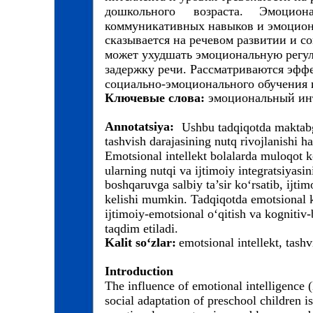
дошкольного
возраста.
Эмоцион
коммуникативных навыков и эмоцион
сказывается на речевом развитии и с
может ухудшать эмоциональную регу
задержку речи. Рассматриваются эфф
социально-эмоционального обучения 
Ключевые слова:
эмоциональный инт
Annotatsiya:
Ushbu tadqiqotda maktabg
tashvish darajasining nutq rivojlanishi h
Emotsional intellekt bolalarda muloqot 
ularning nutqi va ijtimoiy integratsiyasi
boshqaruvga salbiy ta’sir ko‘rsatib, ijti
kelishi mumkin. Tadqiqotda emotsional k
ijtimoiy-emotsional o‘qitish va kognitiv-
taqdim etiladi.
Kalit so‘zlar:
emotsional intellekt, tash
Introduction
The influence of emotional intelligence 
social adaptation of preschool children i