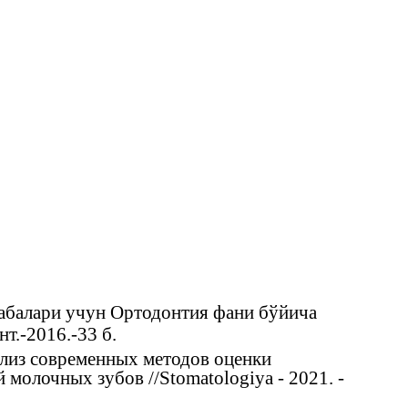
абалари учун Ортодонтия фани бўйича
т.-2016.-33 б.
ализ современных методов оценки
 молочных зубов //Stomatologiya - 2021. -