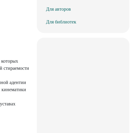
Для авторов
Для библиотек
 которых
й стираемости
чной адентии
м кинематики
уставах