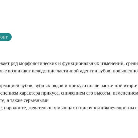
донт
евает ряд морфологических и функциональных изменений, среди
рые возникают вследствие частичной адентии зубов, повышенно
ормацией зубов, зубных рядов и прикуса после частичной втори
зменением характера прикуса, снижением его высоты, изменение
те, а также серьезными
, пародонте, жевательных мышцах н височно-нижнечелюстных 