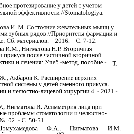
убное протезирование у детей с учетом
льной эффективности //Stomatologiya. –
етова И. М. Состояние жевательных мышц у
ми зубных рядов //Приоритеты фармации и
: Сб. материалов. – 2016. – С. 7-12.
ва И.М., Нигматова Н.Р. Вторичная
и прикуса после частичной вторичной
ики н лечения: Учеб -метод, пособие -
Т.–
 Ж., Акбаров К. Расширение верхних
тной системы у детей сменного прикуса.
и и челюстно-лицевой хирургии 4. - 2021 -
 У., Нигматова И. Асимметрия лица при
ные проблемы стоматологии и челюстно-
№. 02. - С. 50-51.
омухамедова
Ф.А.,
Нигматова
И.М.