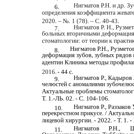
Нигматов Р.Н. и др. З
6.
определения коэффициента жевате
2020. – №. 1 (78). – С. 40-43.
Нигматов Р. Н., Рузм
7.
больных вторичными деформация
стоматологии: от теории к практике
Нигматов Р.Н., Рузмето
8.
деформация зубов, зубных рядов 
адентин Клиника методы профилакт
2016.
- 44 с.
Нигматов Р., Кадыров
9.
челюстей с аномалиями зубочелюс
Актуальные проблемы стоматологи
Т. 1.-ЛЬ. 02. - С. 104-106.
Нигматов Р., Раззаков
10.
перекрестном прикусе. / Актуаль
лицевой хирургии. - 2022. - Т. 1. - 
Нигматов
Р.Н.,
Ш
11.