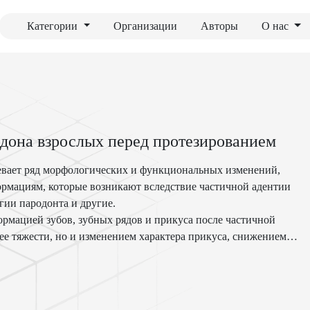
Категории
Организации
Авторы
О нас
дона взрослых перед протезированием
евает ряд морфологических и функциональных изменений,
рмациям, которые возникают вследствие частичной адентии
гии пародонта и другие.
рмацией зубов, зубных рядов и прикуса после частичной
ее тяжести, но и изменением характера прикуса, снижением
торных связей в жевательном аппарате, а также серьезными
, пародонте, жевательных мышцах н височно-