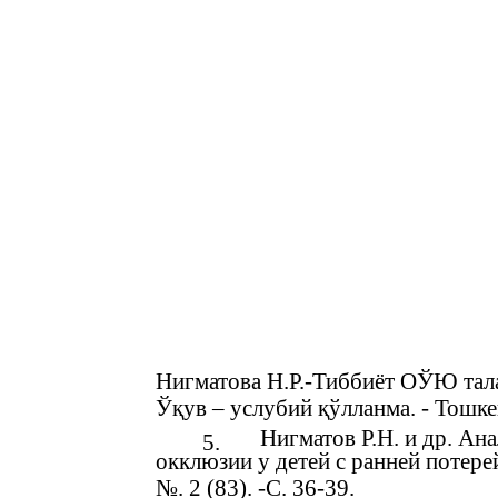
Нигматова Н.Р.-Тиббиёт ОЎЮ тал
Ўқув – услубий қўлланма. - Тошкен
Нигматов Р.Н. и др. Ан
5.
окклюзии у детей с ранней потерей
№. 2 (83). -С. 36-39.