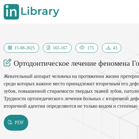
15-08-2025
165-167
175
43
Ортодонтическое лечение феномена Го
Жевательный аппарат человека на протяжении жизни претерп
среди которых важное место принадлежит вторичным его дефо
зубов, повышенной стираемости твердых тканей зубов, патоло
Трудности ортопедического лечения больных с вторичной дефо
вторичной адентии определяются не только видом и степенью 
его высоты, изменением кинематики нижней челюсти и рефлек
морфологическими и функциональными изменениями в пульпе
PDF
нижнечелюстных уставах (ВНЧС).