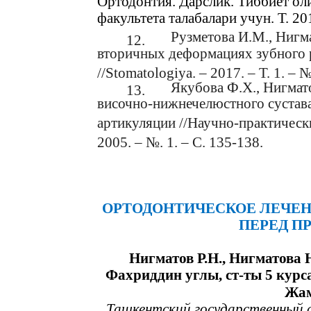
Ортодонтия. Дарслик. Тиббиёт ол
факультета талабалари учун. Т. 201
Рузметова И.М., Нигм
12.
вторичных деформациях зубного р
//Stomatologiya. – 2017. – Т. 1. – №
Якубова Ф.Х., Нигмат
13.
височно-нижнечелюстного сустав
артикуляции //Научно-практически
2005. – №. 1. – С. 135-138.
ОРТОДОНТИЧЕСКОЕ ЛЕЧЕН
ПЕРЕД П
Нигматов Р.Н., Нигматова Н
Фахриддин углы, ст-ты 5 курс
Жам
Ташкентский государственный 