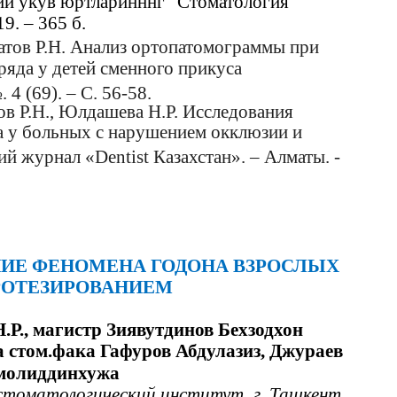
ий укув юртларинннг “Стоматология
9. – 365 б.
атов Р.Н. Анализ opтoпатомограммы при
яда у детей сменного прикуса
. 4 (69). – С. 56-58.
ов Р.Н., Юлдашева Н.Р. Исследования
а у больных с нарушением окклюзии и
й журнал «Dentist Казахстан». – Алматы. -
ИЕ ФЕНОМЕНА ГОДОНА ВЗРОСЛЫХ
РОТЕЗИРОВАНИЕМ
.Р., магистр Зиявутдинов Бехзодхон
а стом.фака Гафуров Абдулазиз, Джураев
олиддинхужа
стоматологический институт, г. Ташкент