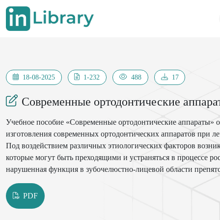
18-08-2025
1-232
488
17
Современные ортодонтические аппара
Учебное пособие «Современные ортодонтические аппараты» о
изготовления современных ортодонтических аппаратов при ле
Под воздействием различных этиологических факторов возни
которые могут быть преходящими и устраняться в процессе рос
нарушенная функция в зубочелюстно-лицевой области препят
затрудняют правильную функцию, особенно при аномалиях и д
постоянного прикуса в клинической практике широко использ
PDF
техника. Широко рассмотрен действие этих ортодонтических а