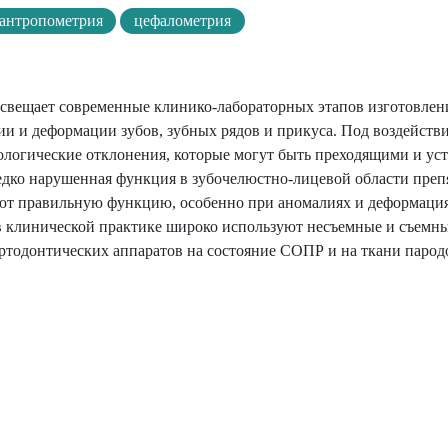
антропометрия
цефалометрия
свещает современные клинико-лабораторных этапов изготовлен
и и деформации зубов, зубных рядов и прикуса. Под воздейств
огические отклонения, которые могут быть преходящими и уст
редко нарушенная функция в зубочелюстно-лицевой области преп
ют правильную функцию, особенно при аномалиях и деформаци
 в клинической практике широко используют несъемные и съемны
ртодонтических аппаратов на состояние СОПР и на ткани парод