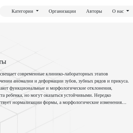
Категории
Организации
Авторы
О нас
ты
свещает современные клинико-лабораторных этапов
чении аномалии и деформации зубов, зубных рядов и прикуса.
кают функциональные и морфологические отклонения,
та ребенка, но могут оказаться устойчивыми. Нередко
ствует нормализации формы, а морфологические изменения
еформациях зубных рядов. В период молочного, сменного и
уют несъемные и съемные, и дуговые ортодонтическая
ппаратов на состояние СОПР и на ткани пародонта.