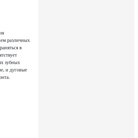
ия
ием различных
раняться в
ятствует
ях зубных
е, и дуговые
онта.