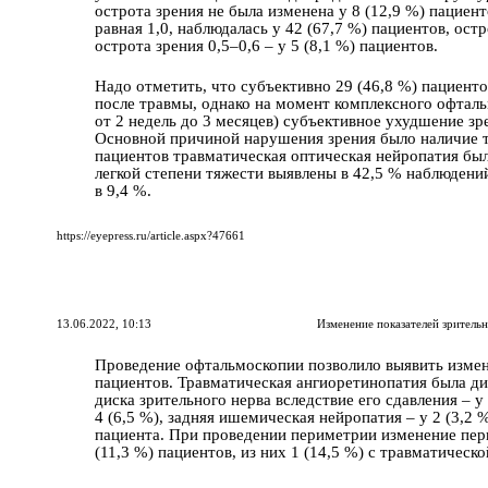
острота зрения не была изменена у 8 (12,9 %) пaциен
равная 1,0, наблюдалась у 42 (67,7 %) пaциентов, остр
острота зрения 0,5–0,6 – у 5 (8,1 %) пaциентов.
Надо отметить, что субъективно 29 (46,8 %) пaциенто
после травмы, однако на момент комплексного офталь
от 2 недель до 3 месяцев) субъективное ухудшение зр
Основной причиной нарушения зрения было наличие т
пaциентов травматическая оптическая нейропатия был
легкой степени тяжести выявлены в 42,5 % наблюдений
в 9,4 %.
https://eyepress.ru/article.aspx?47661
13.06.2022, 10:13
Изменение показателей зрител
Проведение офтальмоскопии позволило выявить измене
пaциентов. Травматическая ангиоретинопатия была диа
диска зрительного нерва вследствие его сдавления – у
4 (6,5 %), задняя ишемическая нейропатия – у 2 (3,2 
пaциента. При проведении периметрии изменение пер
(11,3 %) пaциентов, из них 1 (14,5 %) с травматическ