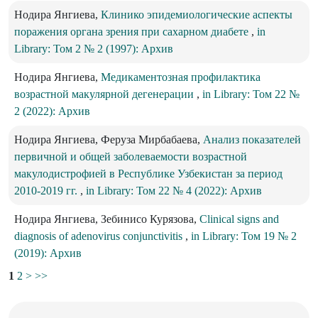
Нодира Янгиева,
Клинико эпидемиологические аспекты
поражения органа зрения при сахарном диабете
,
in
Library: Том 2 № 2 (1997): Архив
Нодира Янгиева,
Медикаментозная профилактика
возрастной макулярной дегенерации
,
in Library: Том 22 №
2 (2022): Архив
Нодира Янгиева, Феруза Мирбабаева,
Анализ показателей
первичной и общей заболеваемости возрастной
макулодистрофией в Республике Узбекистан за период
2010-2019 гг.
,
in Library: Том 22 № 4 (2022): Архив
Нодира Янгиева, Зебинисо Курязова,
Clinical signs and
diagnosis of adenovirus conjunctivitis
,
in Library: Том 19 № 2
(2019): Архив
1
2
>
>>