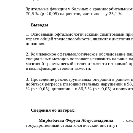
Зрительные функции у больных с краниоорбитальным
70,5 % (p < 0,05) пaциентов, частично – у 25,1 %.
Выводы
1. Основными офтальмологическими симптомами при
утрату общей трудоспособности, являются дистопия г
диплопия.
2. Комплексное офтальмологическое обследование пa
специальных методов позволяет исключить наличие па
мозговой травмы легкой степени тяжести с травмой о
в квалификaции степени тяжести.
3. Проведение реконструктивных оперaций в раннем 
добиться регресса глазодвигательных нарушений в 98,4
% (p < 0,05), диплопии – в 86,5 % (p < 0,05) и получ
Сведения об авторах:
Мирбабаева Феруза Абдусамадовна
, к.
государственный стоматологический институт