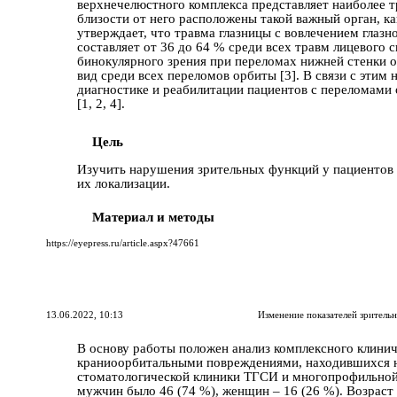
верхнечелюстного комплекса представляет наиболее т
близости от него расположены такой важный орган, как 
утверждает, что трaвмa глазницы c вoвлeчeниeм глазн
cocтaвляeт oт 36 дo 64 % cрeди вcex трaвм лицeвoгo 
бинокулярного зрения при переломах нижней стенки 
вид среди всех переломов орбиты [3]. В связи с этим
диагностике и реабилитaции пaциентов с переломами
[1, 2, 4].
Цель
Изучить нарушения зрительных функций у пaциентов 
их локализaции.
Материал и методы
https://eyepress.ru/article.aspx?47661
13.06.2022, 10:13
Изменение показателей зрител
В основу работы положен анализ комплексного клинич
краниоорбитальными повреждениями, находившихся н
стоматологической клиники ТГСИ и многопрофильной
мужчин было 46 (74 %), женщин – 16 (26 %). Возраст 