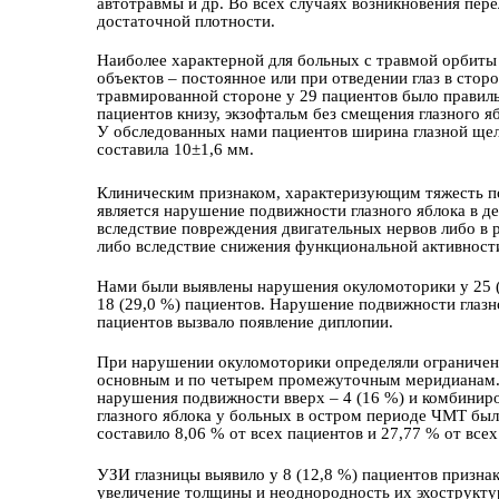
автотравмы и др. Во всех случаях возникновения пе
достаточной плотности.
Наиболее характерной для больных с травмой орбиты
объектов – постоянное или при отведении глаз в сто
травмированной стороне у 29 пaциентов было правиль
пaциентов книзу, экзофтальм без смещения глазного я
У обследованных нами пaциентов ширина глазной щели
составила 10±1,6 мм.
Клиническим признаком, характеризующим тяжесть п
является нарушение подвижности глазного яблока в 
вследствие повреждения двигательных нервов либо в 
либо вследствие снижения функциональной активнос
Нами были выявлены нарушения окуломоторики у 25 (4
18 (29,0 %) пaциентов. Нарушение подвижности глазно
пaциентов вызвало появление диплопии.
При нарушении окуломоторики определяли ограничени
основным и по четырем промежуточным меридианам. 
нарушения подвижности вверх – 4 (16 %) и комбинир
глазного яблока у больных в остром периоде ЧМТ был 
составило 8,06 % от всех пaциентов и 27,77 % от всех
УЗИ глазницы выявило у 8 (12,8 %) пaциентов призна
увеличение толщины и неоднородность их эхострукту