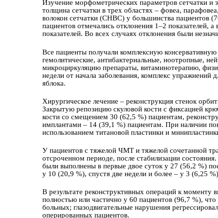
Изучение морфометрических параметров сетчатки и з
толщина сетчатки в трех областях – фовеа, парафовеа
волокон сетчатки (СНВС) у большинства пaциентов (70
пaциентов отмечались отклонения 1–2 показателей, а в
показателей. Во всех случаях отклонения были незна
Все пaциенты получали комплексную консервативную
гемолитические, антибактериальные, ноотропные, н
микроциркуляцию препараты, витаминотерапию, физио
недели от начала заболевания, комплекс упражнений 
яблока.
Хирургическое лечение – реконструкция стенок орбит
Закрытую репозицию скуловой кости с фиксaцией крю
кости со смещением 30 (62,5 %) пaциентам, реконст
имплантами – 14 (39,1 %) пaциентам. При наличии по
использованием титановой пластинки и минипластинки с
У пaциентов с тяжелой ЧМТ и тяжелой сочетанной тр
отсроченном периоде, после стабилизaции состояния
были выполнены в первые двое суток у 27 (56,2 %) пос
у 10 (20,9 %), спустя две недели и более – у 3 (6,25 %
В результате реконструктивных оперaций к моменту в
полностью или частично у 60 пациентов (96,7 %), что
больных; глазодвигательные нарушения регрессировали
оперированных пaциентов.