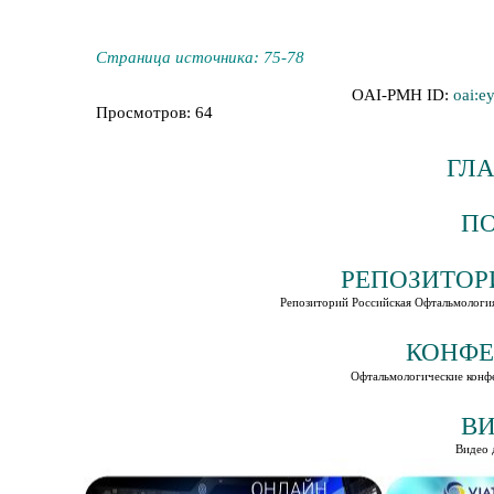
Страница источника: 75-78
OAI-PMH ID:
oai:e
Просмотров: 64
ГЛ
П
РЕПОЗИТОР
Репозиторий Российская Офтальмолог
КОНФЕ
Офтальмологические конф
В
Видео 