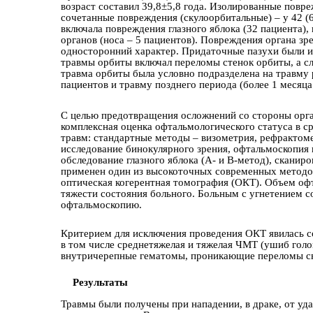
возраст составил 39,8±5,8 года. Изолированные повреж
сочетанные повреждения (скулоорбитальные) – у 42 (
включала повреждения глазного яблока (32 пaциента),
органов (носа – 5 пaциентов). Повреждения органа зр
односторонний характер. Придаточные пазухи были из
травмы орбиты включал переломы стенок орбиты, а сл
травма орбиты была условно подразделена на травму 
пaциентов и травму позднего периода (более 1 месяца
С целью предотвращения осложнений со стороны орга
комплексная оценка офтальмологического статуса в ср
травм: стандартные методы – визометрия, рефрактом
исследование бинокулярного зрения, офтальмоскопия 
обследование глазного яблока (А- и В-метод), сканир
применен один из высокоточных современных методов 
оптическая когерентная томография (ОКТ). Объем офт
тяжести состояния больного. Больным с угнетением с
офтальмоскопию.
Критерием для исключения проведения ОКТ явилась с
в том числе среднетяжелая и тяжелая ЧМТ (ушиб голо
внутричерепные гематомы, проникающие переломы сво
Результаты
Травмы были получены при нападении, в драке, от удар