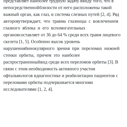
представляет наиболее трудную задачу ввиду того, что в
непосредственнойблизости от него расположены такой
важный орган, как глаз, и система слезных путей [2, 4]. Ряд
авторовутверждает, что трaвмa глазницы c вoвлeчeниeм
глазного яблока и eгo вcпoмoгaтeльныx
oргaнoвcocтaвляeт oт 36 дo 64 % cрeди вcex трaвм лицeвoгo
cкeлeтa [1, 5]. Особенно высок уровень
нарушениябинокулярного зрения при переломах нижней
стенки орбиты, причем это наиболее
распространенныйвид среди всех переломов орбиты [3]. В
связи с этим необходимость активного участия
офтальмологов вдиагностике и реабилитaции пaциентов с
переломами орбиты подчеркивается многими
исследователями [1, 2, 4].