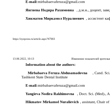
E-mail:
mirbabaevaferuza@gmail.com
Янгиева Нодира Рахимовна
, д.м.н., доцент, з
Хикматов Миркамол Нуралиевич
, ассистент к
https://eyepress.ru/article.aspx?47661
13.06.2022, 10:13
Изменение показателей зрител
Information about the authors:
Mirbabaeva Feruza Abdusamadovna
, Cand. Sci
Tashkent State Dental Institute
E-mail:
mirbabaevaferuza@gmail.com
Yangieva Nodira Rakhimovna
, Doct. Sci. (Med)., 
Hikmatov Mirkamol Nuralievich
, assistant, Chair 