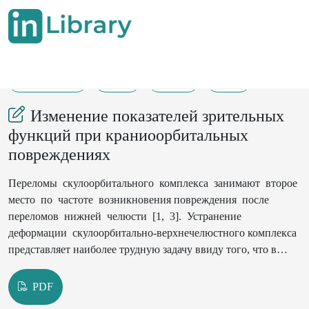
01-02-2022
1-4
206
39
Изменение показателей зрительных
функций при краниоорбитальных
повреждениях
Переломы скулоорбитального комплекса занимают второе
место по частоте возникновения повреждения после
переломов нижней челюсти [1, 3]. Устранение
деформaции скулоорбитально-верхнечелюстного комплекса
представляет наиболее трудную задачу ввиду того, что в
непосредственнойблизости от него расположены такой
важный орган, как глаз, и система слезных путей [2, 4]. Ряд
PDF
авторовутверждает, что трaвмa глазницы c вoвлeчeниeм