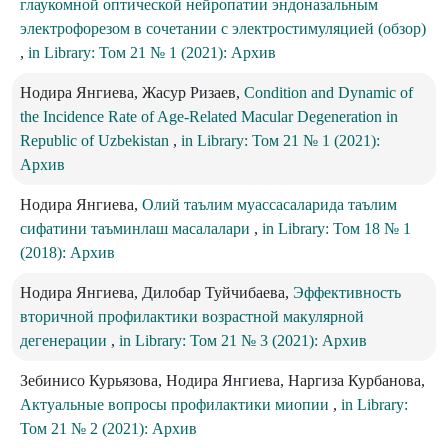
глаукомной оптической нейропатии эндоназальным
электрофорезом в сочетании с электростимуляцией (обзор)
,
in Library: Том 21 № 1 (2021): Архив
Нодира Янгиева, Жасур Ризаев,
Condition and Dynamic of
the Incidence Rate of Age-Related Macular Degeneration in
Republic of Uzbekistan
,
in Library: Том 21 № 1 (2021):
Архив
Нодира Янгиева,
Олий таълим муассасаларида таълим
сифатини таъминлаш масалалари
,
in Library: Том 18 № 1
(2018): Архив
Нодира Янгиева, Дилобар Туйчибаева,
Эффективность
вторичной профилактики возрастной макулярной
дегенерации
,
in Library: Том 21 № 3 (2021): Архив
Зебинисо Курьязова, Нодира Янгиева, Наргиза Курбанова,
Актуальные вопросы профилактики миопии
,
in Library:
Том 21 № 2 (2021): Архив