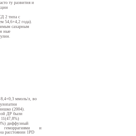
сто ту развития и
кции
Д 2 типа с
м 54,6+4,2 года).
исимым сахарным
ан ные
сулин.
8,4+0,3 ммоль/л, во
кулопатии
нишко (2004).
вной ДР были
 11(47,8%)
,8%) диффузный
геморрагиями
и
на расстоянии 1PD