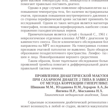
фоне высокой температуры тела, лейкоцитоза и повышени
помогают правильно поставить диагноз.
Однако в ряде случаев появление офтальмоплегии на 
повышения температуры тела, без наличия экстракраниал
очагов, признаков повышения внутричерепного давления 
со стороны периферической крови заставляет применять б
исследований. Одним из таких методов является магнитор
томография, позволяющая верифицировать наиболее слож
поражения глазодвигательных нервов.
Примечательным является случай с больной С., 1961 г
неврологическое отделение клиники АГМИ с диагнозом тр
каменистого синуса. После клинического обследования бо
направлена на МРТ исследование. На томограммах головн
признаков очаговой патологии не выявлено. Было обнаруж
образование позадиглоточного пространства. Лимфос- таз
шеи и лица. Новообразование верхнего средостения.
Таким образом, более тщательное обследование боль
проявлений тромбоза помогает в дифференциальной диагн
правильной тактике лечения.
ПРОЯВЛЕНИЯ ДИАБЕТИЧЕСКОЙ МАКУЛО
ПРИ САХАРНОМ ДИАБЕТЕ 2 ТИПА В ЗАВИ
ОТ МЕТОДА КОРРЕКЦИИ ГИПЕРГЛИК
Шишкин М.М., Юлдашева Н.М.,Ахраров А.А.,Бол
Янгиева Н.Р., Абасханова Н.Х.
Ташкентская медицинская академия, Таш
Серьезным осложнением диабетической ретинопатии (
может возникнуть в любой ее стадии, является макулопати