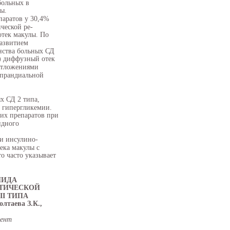
больных в
ы.
аратов у 30,4%
ческой ре-
отек макулы. По
развитием
нства больных СД
.) диффузный отек
отложениями
стпрандиальной
х СД 2 типа,
и гипергликемии.
их препаратов при
идного
и инсулино-
ека макулы с
о часто указывает
НИДА
ЕТИЧЕСКОЙ
II ТИПА
лтаева З.К.,
кент