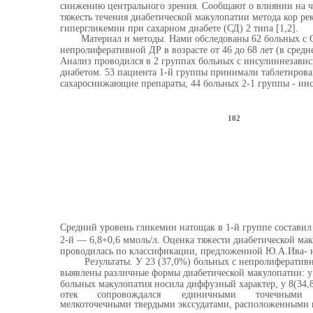
снижению центрального зрения. Сообщают о влиянии на ча
тяжесть течения диабетической макулопатии метода кор ре
гипергликемии при сахарном диабете (СД) 2 типа [1,2].
Материал и методы. Нами обследованы 62 больных с С
непролиферативной ДР в возрасте от 46 до 68 лет (в средне
Анализ проводился в 2 группах больных с инсулиннезав
диабетом. 53 пациента 1-й группы принимали таблетиров
сахароснижающие препараты, 44 больных 2-1 группы - ин
102
Средний уровень гликемии натощак в 1-й группе составил 
2-й — 6,8+0,6 ммоль/л. Оценка тяжести диабетической ма
проводилась по классификации, предложенной Ю.А.Ива- 
Результаты. У 23 (37,0%) больных с непролиферати
выявлены различные формы диабетической макулопатии: у
больных макулопатия носила диффузный характер, у 8(34
отек
сопровождался
единичными
точечными
мелкоточечными твердыми экссудатами, расположенными 