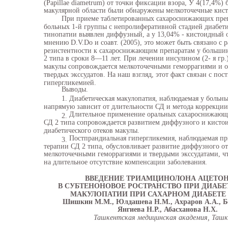
(Papillae diametrum) от точки фиксации взора, У 4(17,4%) 
макулярной области были обнаружены мелкоточечные кист
При приеме таблетированных сахароснижающих преп
больных 1-й группы с непролиферативной стадией диабети
тинопатии выявлен диффузный, а у 13,04% - кистоидный 
мнению D.V.Do и соавт. (2005), это может быть связано с 
резистентности к сахароснижающим препаратам у больши
2 типа в сроки 8—11 лет. При лечении инсулином (2- я гр
макулы сопровождается мелкоточечными геморрагиями и 
твердых экссудатов. На наш взгляд, этот факт связан с по
гипергликемией.
Выводы.
1.
Диабетическая макулопатия, наблюдаемая у больны
напрямую зависит от длительности СД и метода коррекци
Длительное применение оральных сахароснижающ
2.
СД 2 типа сопровождается развитием диффузного и кисто
диабетического отеков макулы.
Постпрандиальная гипергликемия, наблюдаемая пр
3.
терапии СД 2 типа, обусловливает развитие диффузного от
мелкоточечными геморрагиями и твердыми экссудатами, чт
на длительное отсутствие компенсации заболевания.
ВВЕДЕНИЕ ТРИАМЦИНОЛОНА АЦЕТО
В СУБТЕНОНОВОЕ РОСТРАНСТВО ПРИ ДИАБ
МАКУЛОПАТИИ ПРИ САХАРНОМ ДИАБЕТЕ 
Шишкин М.М., Юлдашева Н.М., Ахраров А.А., Бо
Янгиева Н.Р., Абасханова Н.Х.
Ташкентская медицинская академия, Таш