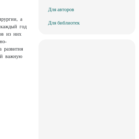
Для авторов
рургии, а
Для библиотек
 каждый год
нов из них
но-
а развития
бой важную