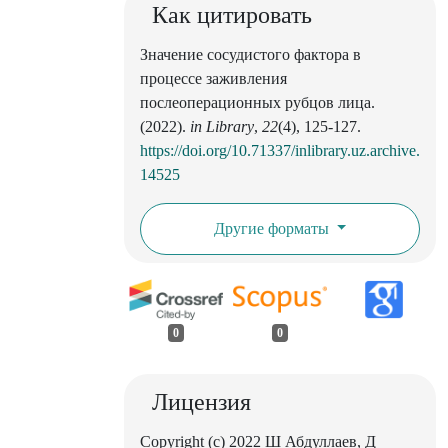
Как цитировать
Значение сосудистого фактора в
процессе заживления
послеоперационных рубцов лица.
(2022).
in Library
,
22
(4), 125-127.
https://doi.org/10.71337/inlibrary.uz.archive.
14525
Другие форматы
0
0
Лицензия
Copyright (c) 2022 Ш Абдуллаев, Д