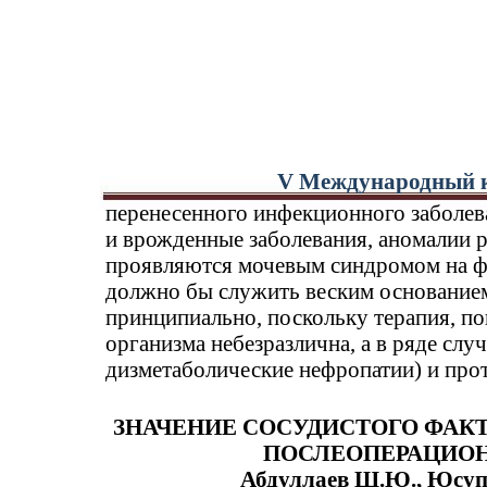
V Международный к
перенесенного инфекционного заболева
и врожденные заболевания, аномалии 
проявляются мочевым синдромом на ф
должно бы служить веским основание
принципиально, поскольку терапия, по
организма небезразлична, а в ряде слу
дизметаболические нефропатии) и про
ЗНАЧЕНИЕ СОСУДИСТОГО ФАК
ПОСЛЕОПЕРАЦИОН
Абдуллаев Ш.Ю., Юсупо