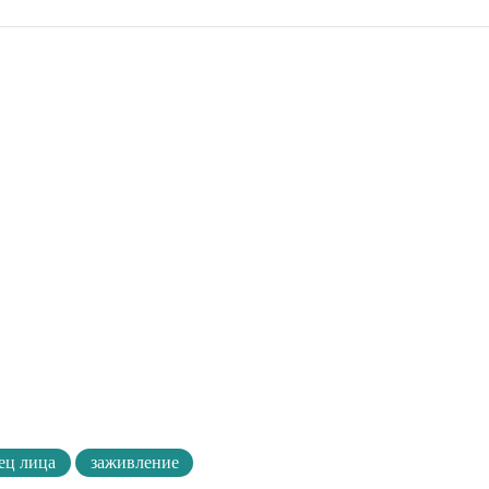
ец лица
заживление