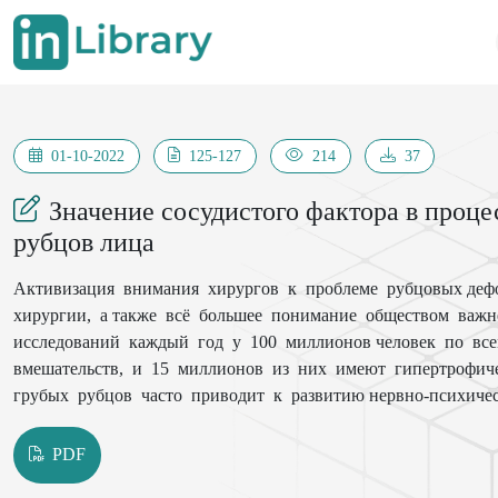
01-10-2022
125-127
214
37
Значение сосудистого фактора в проц
рубцов лица
Активизация внимания хирургов к проблеме рубцовых деф
хирургии, а также всё большее понимание обществом важ
исследований каждый год у 100 миллионов человек по вс
вмешательств, и 15 миллионов из них имеют гипертрофич
грубых рубцов часто приводит к развитию нервно-психичес
развитию постоянной нетрудоспособности. Профилактика р
хирургических вмешательствах) и лечение (коррекция) руб
PDF
проблему.