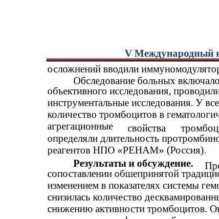
V Международный к
осложнений вводили иммуномодулятор
Обследование больных включало 
объективного исследования, проводил
инструментальные исследования. У вс
количество тромбоцитов в гематологич
агрегационные
свойства
тромбоц
определяли длительность протромбин
реагентов НПО «РЕНАМ» (Россия).
Результаты и обсуждение.
Пр
сопоставлении обшепринятой традици
изменением в показателях системы ге
снизилась количество десквамированны
снижению активности тромбоцитов. О