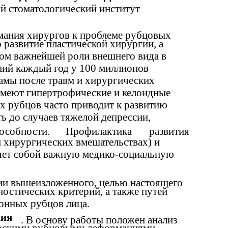
й стоматологический институт
мания хирургов к проблеме рубцовых
развитие пластической хирургии, а
ом важнейшей роли внешнего вида в
ний каждый год у 100 миллионов
амы после травм и хирургических
 имеют гипертрофические и келоидные
х рубцов часто приводит к развитию
ь до случаев тяжелой депрессии,
особности.
Профилактика
развития
и хирургических вмешательствах) и
ляет собой важную медико-социальную
ии вышеизложенного, целью настоящего
ностических критерий, а также путей
онных рубцов лица.
ния
. В основу работы положен анализ