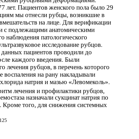
ческими рубцовыми деформациями.
77 лет. Пациентов женского пола было 29
рациям мы отнесли рубцы, возникшие в
вмешательств на лице. Для верификации
язи с подлежащими анатомическими
го наблюдения патологического
льтразвуковое исследование рубцов.
у данных пациентов проводили до
осле каждого введения. Были
о лечения рубцов, в перечень которого
зе воспаления на рану накладывали
 хлорида натрия и мазью «Левомеколь».
ритм лечения и профилактики рубцов,
емостаза назначали сукцинат натрия по
ей. Кроме того, для снижения системных
125