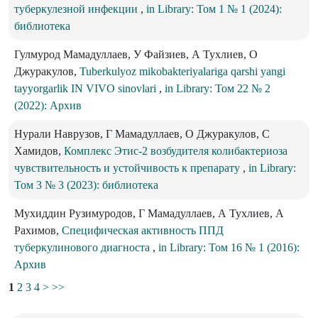
туберкулезной инфекции
,
in Library: Том 1 № 1 (2024):
библиотека
Гулмурод Мамадуллаев, У Файзиев, А Тухлиев, О
Джуракулов,
Tuberkulyoz mikobakteriyalariga qarshi yangi
tayyorgarlik IN VIVO sinovlari
,
in Library: Том 22 № 2
(2022): Архив
Нурали Наврузов, Г Мамадуллаев, О Джуракулов, С
Хамидов,
Комплекс Этис-2 возбудителя колибактериоза
чувствительность и устойчивость к препарату
,
in Library:
Том 3 № 3 (2023): библиотека
Мухиддин Рузимуродов, Г Мамадуллаев, А Тухлиев, А
Рахимов,
Специфическая активность ППД
туберкулинового диагноста
,
in Library: Том 16 № 1 (2016):
Архив
1
2
3
4
>
>>