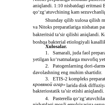
aniqlandi. 1:10 nisbatdagi eritmasi 
qo‘zg‘atuvchining kam sezuvchanlig
Shunday qilib xulosa qilish 
va Nitoks preparatlariga nisbatan pa
bakteritsid ta’sir qilishi aniqlandi
boshqa bakterial etiologiyali kasal
Xulosalar.
1.
Samarali, juda faol prepar
yetilgan ko‘rsatmalarga muvofiq yet
2.
Patogenlarning dori-darmo
davolashning eng muhim shartidir.
3.
ETIS-2 kompleks preparat
кровяной агар»
larida disk diffuzi
bakteriostatik ta’sir etishi aniqlandi.
4.
Pasterella qo‘zg‘atuvchil
nisbatdagi moyli emulsiyasiga sezu