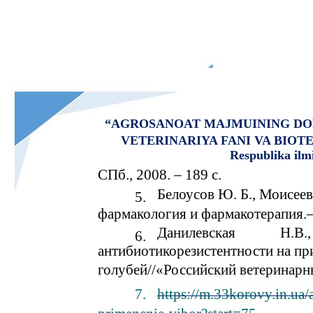
“AGROSANOAT MAJMUINING DO
VETERINARIYA FANI VA BIO
Respublika ilm
СПб., 2008. – 189 с.
Белоусов Ю. Б., Моисеев
5.
фармакология и фармакотерапия.–
Данилевская
Н.В.,
6.
антибиотикорезистентности на пр
голубей//«Российский ветеринарны
7.
https://m.33korovy.in.ua/ar