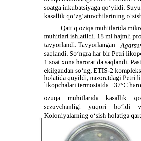
soatga inkubatsiyaga qo‘yildi. Suyu
kasallik qo‘zg‘atuvchilarining o‘sish
Qattiq oziqa muhitlarida mik
muhitlari ishlatildi. 18 ml hajmli p
tayyorlandi. Tayyorlangan
Agar
su
saqlandi. So‘ngra har bir Petri liko
1 soat xona haroratida saqlandi. Pas
ekilgandan so‘ng, ETIS-2 kompleks p
holatida quyildi, nazoratdagi Petri 
likopchalari termostatda +37°C haro
ozuqa
muhitlarida
kasallik
qo
sezuvchanligi
yuqori
bo‘ldi
v
Koloniyalarning o‘sish holatiga qar