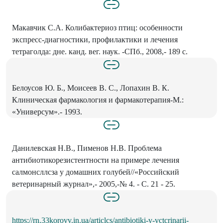
Макавчик С.А. Колибактериоз птиц: особенности
экспресс-диагностики, профилактики и лечения
тетраголда: дне. канд. вег. наук. -СПб., 2008,- 189 с.
Белоусов Ю. Б., Моисеев В. С., Лопахин В. К.
Клиническая фармакология и фармакотерапия-М.:
«Универсум».- 1993.
Данилевская Н.В., Пименов Н.В. Проблема
антибиотикорезистентности на примере лечения
салмонсллсза у домашних голубей//«Российский
ветеринарный журнал»,- 2005,-№ 4. - С. 21 - 25.
https://rn.33korovv.in.ua/articlcs/antibiotiki-v-vctcrinarii-