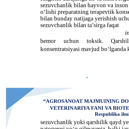
sezuvchanlik bilan hayvon va inson 
o‘lishi preparatning terapevtik kons
bilan bunday natijaga yerishish uch
sezuvchanlik bilan ta’sirga faqat
i
bemor
uchun
toksik.
Qarshil
konsentratsiyasi mavjud bo‘lganda k
“AGROSANOAT MAJMUINING DO
VETERINARIYA FANI VA BIO
Respublika ilm
sezuvchanlik yoki qarshilik qayd yet
patogenni yo‘q qilmaymiz, balki ja