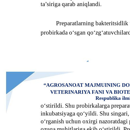
ta’siriga qarab aniqlandi.
Preparatlarning bakteritsidlik
probirkada o‘sgan qo‘zg‘atuvchilard
“AGROSANOAT MAJMUINING DO
VETERINARIYA FANI VA BIO
Respublika ilm
o‘stirildi. Shu probirkalarga prepar
inkubatsiyaga qo‘yildi. Shu singari, 
o‘rganish uchun oxirgi nazoratdagi
ozuqa muhitlariga ekib o‘stirildi. Pr