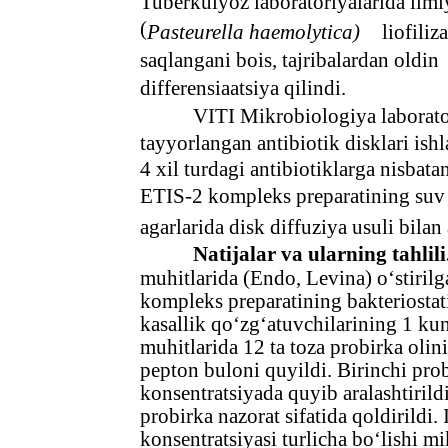
Tuberkulyoz laboratoriyalarida ilmiy
(
Pasteurella haemolytica)
liofiliz
saqlangani bois, tajribalardan oldin
differensiaatsiya qilindi.
VITI Mikrobiologiya laborato
tayyorlangan antibiotik disklari ishla
4 xil turdagi antibiotiklarga nisbat
ETIS-2 kompleks preparatining suv 
agarlarida disk diffuziya usuli bilan
Natijalar va ularning tahlili
muhitlarida (Endo, Levina) o‘stiril
kompleks preparatining bakteriostati
kasallik qo‘zg‘atuvchilarining 1 ku
muhitlarida 12 ta toza probirka olini
pepton buloni quyildi. Birinchi pro
konsentratsiyada quyib aralashtirild
probirka nazorat sifatida qoldirildi
konsentratsiyasi turlicha bo‘lishi mi