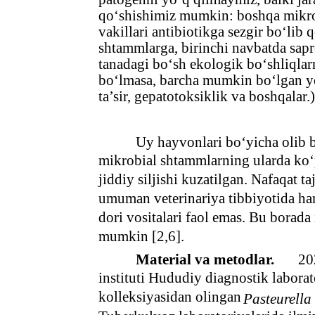
qo‘shishimiz mumkin: boshqa mikro
vakillari antibiotikga sezgir bo‘lib 
shtammlarga, birinchi navbatda sapr
tanadagi bo‘sh ekologik bo‘shliqlarn
bo‘lmasa, barcha mumkin bo‘lgan yon
ta’sir, gepatotoksiklik va boshqalar.)
Uy hayvonlari bo‘yicha olib b
mikrobial shtammlarning ularda ko‘p 
jiddiy siljishi kuzatilgan. Nafaqat t
umuman veterinariya tibbiyotida h
dori vositalari faol emas. Bu borad
mumkin [2,6].
Material va metodlar.
20
instituti Hududiy diagnostik labor
kolleksiyasidan olingan
Pasteurella