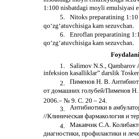
1:100 nisbatdagi moyli emulsiyasi e
5.
Nitoks preparatining 1:10 
qo‘zg‘atuvchisiga kam sezuvchan.
6.
Enroflan preparatining 1:1
qo‘zg‘atuvchisiga kam sezuvchan.
Foydalani
1.
Salimov N.S., Qambarov A
infeksion kasalliklar” darslik Toske
Пименов Н. В. Антибиот
2.
от домашних голубей/Пименов Н. 
2006.– № 9. С. 20 – 24.
Антибиотики в амбулато
3.
//Клиническая фармакология и терап
Макавчик С.А. Колибакте
4.
диагностики, профилактики и лечени