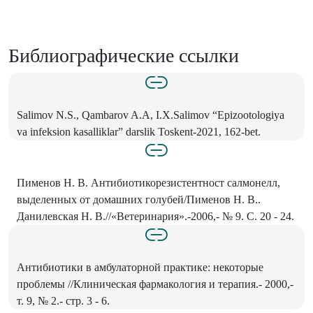
Библиографические ссылки
Salimov N.S., Qambarov A.A, I.X.Salimov “Epizootologiya
va infeksion kasalliklar” darslik Toskent-2021, 162-bet.
Пименов H. В. Антибиотикорезистентност салмонелл,
выделенных от домашних голубей/Пименов Н. В..
Данилевская Н. В.//«Ветеринария».-2006,- № 9. С. 20 - 24.
Антибиотики в амбулаторной практике: некоторые
проблемы //Клиническая фармакология и терапия.- 2000,-
т. 9, № 2.- стр. 3 - 6.