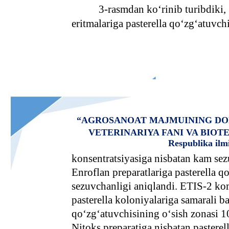
3-rasmdan ko‘rinib turibdiki,
eritmalariga pasterella qo‘zg‘atuvch
“AGROSANOAT MAJMUINING DO
VETERINARIYA FANI VA BIO
Respublika ilm
konsentratsiyasiga nisbatan kam sez
Enroflan preparatlariga pasterella 
sezuvchanligi aniqlandi. ETIS-2 kom
pasterella koloniyalariga samarali bak
qo‘zg‘atuvchisining o‘sish zonasi 1
Nitoks preparatiga nisbatan pastere