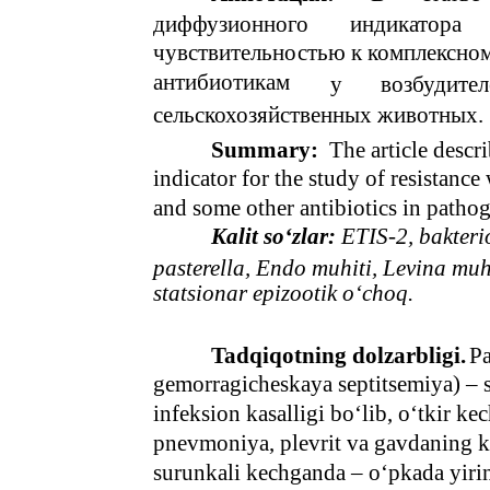
диффузионного
индикатора
чувствительностью к комплексно
антибиотикам
у
возбудител
сельскохозяйственных животных.
Summary:
The article descri
indicator for the study of resistanc
and some other antibiotics in pathog
Kalit so‘zlar:
ETIS-2, bakterios
pasterella, Endo muhiti, Levina muhit
statsionar epizootik o‘choq.
Tadqiqotning dolzarbligi.
Pa
gemorragicheskaya septitsemiya) – 
infeksion kasalligi bo‘lib, o‘tkir k
pnevmoniya, plevrit va gavdaning ko
surunkali kechganda – o‘pkada yiri