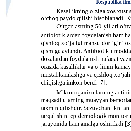
Respublika ilm
Kasallikning o‘ziga xos xususi
o‘choq paydo qilishi hisoblanadi. K
O‘tgan asrning 50-yillari o‘rt
antibiotiklardan foydalanish ham ha
qishloq xo‘jaligi mahsuldorligini o
qismiga aylandi. Antibiotikli moddal
dozalardan foydalanish nafaqat vazn
orasida kasalliklar va o‘limni kama
mustahkamlashga va qishloq xo‘jali
chiqishga imkon berdi [7].
Mikroorganizmlarning antibiot
maqsadi ularning muayyan bemorlard
taxmin qilishdir. Sezuvchanlikni an
tarqalishini epidemiologik monitorin
jarayonida ham amalga oshiriladi [3