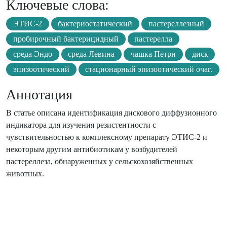
Ключевые слова:
ЭТИС-2
бактериостатический
пастереллезный
пробирочный бактерицидный
пастерелла
среда Эндо
среда Левина
чашка Петри
диск
эпизоотический
стационарный эпизоотический очаг.
Аннотация
В статье описана идентификация дискового диффузионного
индикатора для изучения резистентности с
чувствительностью к комплексному препарату ЭТИС-2 и
некоторым другим антибиотикам у возбудителей
пастереллеза, обнаруженных у сельскохозяйственных
животных.