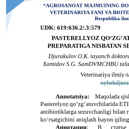
“AGROSANOAT MAJMUINING DO
VETERINARIYA FANI VA BIO
Respublika ilm
UDK: 619:636.2/.3:579
PASTERELLYOZ QO‘ZG‘AT
PREPARATIGA NISBATAN S
Djurakulov O.K. tayanch doktorant
Xamidov S.G. SamDVMCHBU talabas
Veterinariya ilmiy-
oybekdjur
Annotatsiya:
Maqolada qis
Pasterelyoz qo‘zg‘atuvchilarida ET
antibiotiklarga sezuvchanligi bilan r
ko‘rsatgichini aniqlash bayon qilin
Аннотация:
В
статье