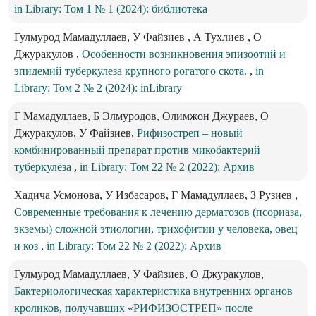
in Library: Том 1 № 1 (2024): библиотека
Гулмурод Мамадуллаев, У Файзиев , А Тухлиев , О
Джуракулов ,
Особенности возникновения эпизоотий и
эпидемий туберкулеза крупного рогатого скота.
,
in
Library: Том 2 № 2 (2024): inLibrary
Г Мамадуллаев, Б Элмуродов, Олимжон Джураев, О
Джуракулов, У Файзиев,
Рифизостреп – новый
комбинированный препарат против микобактерий
туберкулёза
,
in Library: Том 22 № 2 (2022): Архив
Хадича Усмонова, У Избасаров, Г Мамадуллаев, З Рузиев ,
Современные требования к лечению дерматозов (псориаза,
экземы) сложной этиологии, трихофитии у человека, овец
и коз
,
in Library: Том 22 № 2 (2022): Архив
Гулмурод Мамадуллаев, У Файзиев, О Джуракулов,
Бактериологическая характеристика внутренних органов
кроликов, получавших «РИФИЗОСТРЕП» после