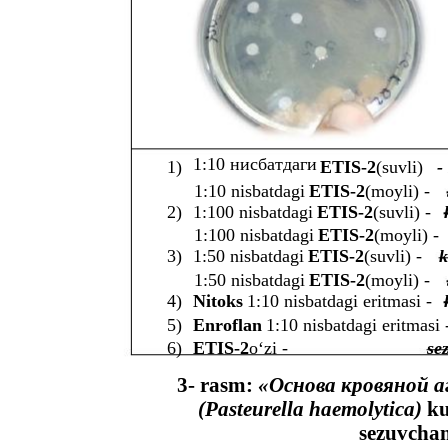
1:10 нисбатдаги
1)
ETIS-2
(suvli)
-
1:10 nisbatdagi
ETIS-2
(moyli) -
2)
1:100 nisbatdagi
ETIS-2
(suvli) -
1:100 nisbatdagi
ETIS-2
(moyli) -
3)
1:50 nisbatdagi
ETIS-2
(suvli) -
k
1:50 nisbatdagi
ETIS-2
(moyli) -
4)
Nitoks
1:10 nisbatdagi eritmasi -
5)
Enroflan
1:10 nisbatdagi eritmasi 
6)
ETIS-2
o‘zi -
se
3- rasm:
«Основа кровяной а
(Pasteurella haemolytica)
ku
sezuvchan