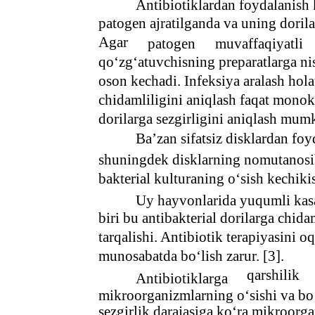
Antibiotiklardan foydalanish k
patogen ajratilganda va uning dorila
Agar
patogen
muvaffaqiyatli
qo‘zg‘atuvchisning preparatlarga ni
oson kechadi. Infeksiya aralash hol
chidamliligini aniqlash faqat monoku
dorilarga sezgirligini aniqlash mum
Ba’zan sifatsiz disklardan foy
shuningdek disklarning nomutanosib 
bakterial kulturaning o‘sish kechikis
Uy hayvonlarida yuqumli kas
biri bu antibakterial dorilarga chi
tarqalishi. Antibiotik terapiyasini o
munosabatda bo‘lish zarur. [3].
qarshilik
Antibiotiklarga
mikroorganizmlarning o‘sishi va bo‘l
sezgirlik darajasiga ko‘ra mikroorg