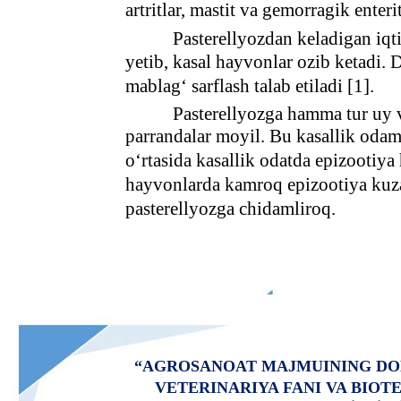
artritlar, mastit va gemorragik enteri
Pasterellyozdan keladigan iqt
yetib, kasal hayvonlar ozib ketadi.
mablag‘ sarflash talab etiladi [1].
Pasterellyozga hamma tur uy 
parrandalar moyil. Bu kasallik oda
o‘rtasida kasallik odatda epizootiy
hayvonlarda kamroq epizootiya kuza
pasterellyozga chidamliroq.
“AGROSANOAT MAJMUINING DO
VETERINARIYA FANI VA BIO