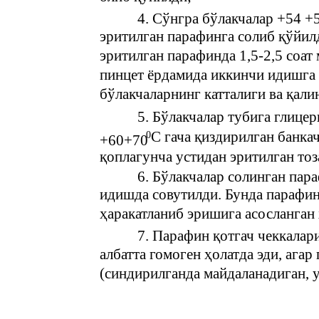
4. Сўнгра бўлакчалар +54 +
эритилган парафинга солиб қўйил
эритилган парафинда 1,5-2,5 соат
пинцет ёрдамида иккинчи идишга 
бўлакчаларнинг катталиги ва қали
5. Бўлакчалар тубига глицер
С гача қиздирилган банка
0
+60+70
қоплагунча устидан эритилган то
6. Бўлакчалар солинган пар
идишда совутилди. Бунда парафин
ҳаракатланиб эришига асосланган
7. Парафин қотгач чеккалар
албатта гомоген ҳолатда эди, ага
(синдирилганда майдаланадиган, 