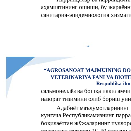
аҳамиятининг ошиши, бу жараённи
санитария-эпидемиология хизмати
“AGROSANOAT MAJMUINING DO
VETERINARIYA FANI VA BIO
Respublika ilm
сальмонеллёз ва бошқа иккиламчи
назорат тизимини олиб бориш уни 
Адабиёт маълумотларининг 
кунгача Республикамизнинг парр
боқилаёттан жўжаларнинг пуллоро