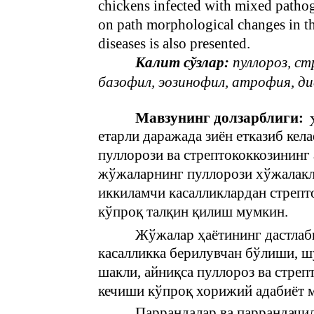
chickens infected with mixed pathoge
on path morphological changes in th
diseases is also presented.
Калит сўзлар:
пуллороз, ст
базофил, эозинофил, атрофия, д
Мавзунинг долзарблиги:
етарли даражада зиён етказиб кел
пуллорози ва стрептококкозининг
жўжаларнинг пуллорози хўжалакла
иккиламчи касалликлардан стрепт
кўпроқ талқин қилиш мумкин.
Жўжалар ҳаётининг дастлаб
касалликка берилувчан бўлиши, 
шакли, айниқса пуллороз ва стре
кечиши кўпроқ хорижий адабиёт м
Паррандалар ва паррандачи