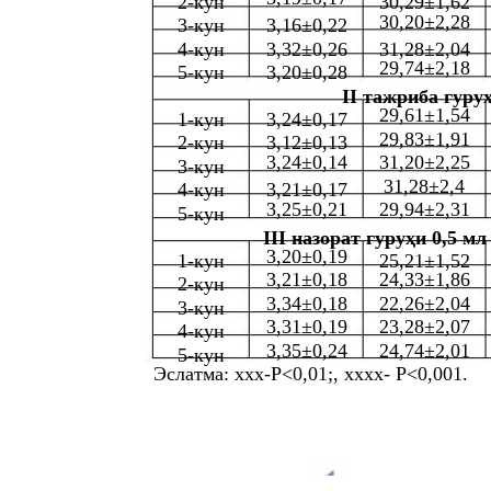
2-кун
30,29±1,62
30,20±2,28
3-кун
3,16±0,22
4-кун
3,32±0,26
31,28±2,04
29,74±2,18
5-кун
3,20±0,28
II тажриба гуруҳ
29,61±1,54
1-кун
3,24±0,17
29,83±1,91
2-кун
3,12±0,13
3,24±0,14
31,20±2,25
3-кун
31,28±2,4
4-кун
3,21±0,17
3,25±0,21
29,94±2,31
5-кун
III назорат гуруҳи 0,5 м
3,20±0,19
1-кун
25,21±1,52
3,21±0,18
24,33±1,86
2-кун
3,34±0,18
22,26±2,04
3-кун
3,31±0,19
23,28±2,07
4-кун
3,35±0,24
24,74±2,01
5-кун
Эслатма: xxx-P<0,01;, xxxx- P<0,001.