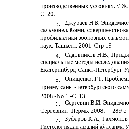
производственных условиях. // Ж.
С. 20.
Джураев Н.Б. Эпидемиол
3.
сальмонеллёзами, совершенствова
профилактики зоонозных сальмонел
наук. Ташкент, 2001. Стр 19
Садовников Н.В., Приды
4.
специальные методы исследовани
Екатеринбург, Санкт-Петербург 
Онищенко, Г.Г. Проблем
5.
призму санкт-петербургского саммит
2008.-No 1.-С. 13.
Сергевин В.И. Эпидемио
6.
Сергевнин -Пермь, 2008. —289 с
Зуфаров Қ.А., Раҳмонов 
7.
Гистологиядан амалий қўлланма Ў