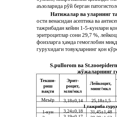
аъзоларида рўй берган патогисто
Натижалар ва уларнинг т
ости венасидан асептика ва антис
тажрибадан кейин 1-5-кунлари қо
эритроцитлар сони 29,7 %, лейкоц
фоизларга ҳамда гемоглобин миқдо
гурухидаги товуқларнинг қон кўрс
S.pullоrom ва St.zooepide
жўжаларнинг г
Текши-
Эрит-
Лейкоцит,
риш
роцит,
минг/мкл
вақти
млн/мкл
Меъёр
3,18±0,14
25,18±1,5
I тажриба гуруҳ
3,24±0,18
1-кун
31,45±1,48
3,19±0,17