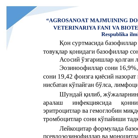
“AGROSANOAT MAJMUINING DO
VETERINARIYA FANI VA BIO
Respublika ilm
Қон суртмасида базофиллар 
товуқлар қонидаги базофиллар со
Асосий ўзгаришлар қолган л
Эозиноофиллар сони 16,9%,
сони 19,42 фоизга қиёсий назорат
нисбатан кўпайган бўлса, лимфоци
Шундай қилиб, жўжаларнинг
аралаш
инфекциясида
қонни
эритроцитлар ва гемоглобин миқд
тромбоцитлар сони кўпайиши тадқ
Лейкоцитар формулада базо
псевдоэозинофиллар ва моноцитла