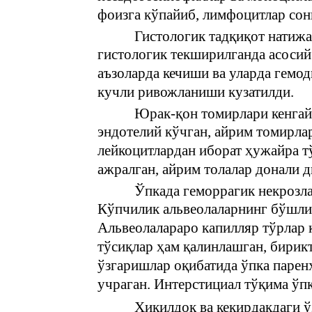
фоизга кўпайиб, лимфоцитлар сон
Гистологик тадқиқот натижа
гистологик текширилганда асосий
аъзоларда кечиши ва уларда гемо
кучли ривожланиши кузатилди.
Юрак-қон томирлари кенгай
эндотелий кўчган, айрим томирла
лейкоцитлардан иборат ҳужайра т
ажралган, айрим толалар донали 
Ўпкада геморрагик некрозл
Кўпчилик альвеолаларнинг бўшлиқ
Альвеолалараро капилляр тўрлар к
тўсиқлар ҳам қалинлашган, бирик
ўзгаришлар оқибатида ўпка парен
учраган. Интерстициал тўқима ўп
Ҳиқилдоқ ва кекирдакдаги ў