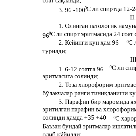
соат сақланди;
С ли спиртда 12-2
0
3. 96 -100
II
1. Олинган патологик намун
С
ли спирт эритмасида 24 соат 
0
96
2. Кейинги кун ҳам 96
С 
0
турилди;
I
С ли спи
0
1. 6-12 соатга 96
эритмасига солинди;
2. Тоза хлорофорим эритмас
бўлакчалар ранги тиниқланиши ку
3. Парафин бир маромида я
эритилган парафин ва хлорофорим
солинди ҳамда +35 +40
С ҳарор
0
Баъзан бундай эритмалар ишлатил
олиб қўйилди;