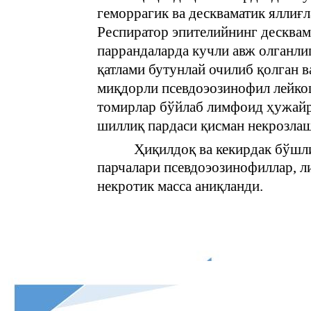
геморрагик ва дескваматик ялли
Респиратор эпителийнинг десква
паррандаларда кучли авж олганли
қатлами бутунлай очилиб қолган 
миқдорли псевдоэозинофил лейко
томирлар бўйлаб лимфоид ҳужайр
шиллиқ пардаси қисман некрозлаш
Ҳиқилдоқ ва кекирдак бўшл
парчалари псевдоэозинофиллар, л
некротик масса аниқланди.