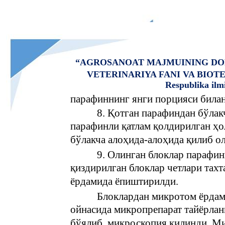
“AGROSANOAT MAJMUINING DO
VETERINARIYA FANI VA BIO
Respublika ilm
парафиннинг янги порцияси билан
8. Қотган парафиндан бўлак
парафинли қатлам қолдирилган ҳол
бўлакча алоҳида-алоҳида қилиб о
9. Олинган блоклар парафин
қиздирилган блоклар четлари тах
ёрдамида ёпиштирилди.
Блоклардан микротом ёрдам
ойнасида микропрепарат тайёрлани
бўялиб, микроскопия қилинди. М