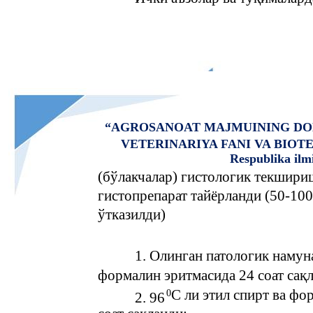
“AGROSANOAT MAJMUINING DO
VETERINARIYA FANI VA BIO
Respublika ilm
(бўлакчалар) гистологик текшири
гистопрепарат тайёрланди (50-1
ўтказилди)
1. Олинган патологик намун
формалин эритмасида 24 соат сақл
С ли этил спирт ва фо
0
2. 96