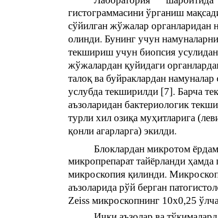
Лаборатория
шароитида
гистограммасини ўрганиш мақсади
сўйилган жўжалар органларидан 
олинди. Бунинг учун намуналарни
текшириш учун биопсия усулидан 
жўжалардан қуйидаги органлардан;
талоқ ва буйраклардан намуналар
услубда текширилди [7]. Барча т
аъзоларидан бактериологик текши
турли хил озиқа муҳитларига (лев
қонли агарларга) экилди.
Блоклардан микротом ёрдам
микропрепарат тайёрланди ҳамда г
микроскопия қилинди. Микроскоп
аъзоларида рўй берган патогистол
Zeiss микроскопнинг 10х0,25 ўлч
Ички аъзолар ва тўқималард