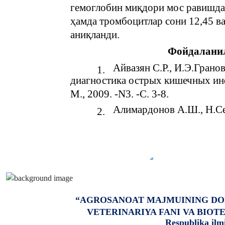
гемоглобин миқдори мос равишда 
ҳамда тромбоцитлар сони 12,45 в
аниқланди.
Фойдаланил
Айвазян С.Р., И.Э.Грано
1.
диагностика острых кишечных инф
М., 2009. -N3. -C. 3-8.
Алимардонов А.Ш., Н.Се
2.
“AGROSANOAT MAJMUINING DO
VETERINARIYA FANI VA BIO
Respublika ilm