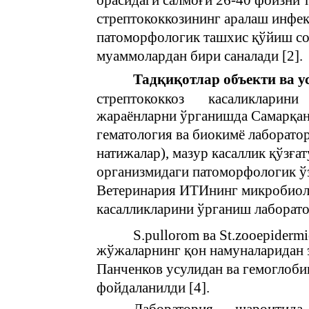
орасидаги салмоғи 26-40 фоизни т
стрептококкозининг аралаш инфек
патоморфологик ташхис қўйиш соҳ
муаммолардан бири саналади [2].
Тадқиқотлар объекти ва у
стрептококкоз
касаликларини
жараёнларни ўрганишда Самарқа
гематология ва биокимё лаборато
натижалар), мазур касаллик қўзға
организмидаги патоморфологик ў
Ветеринария ИТИнинг микробиоло
касалликларини ўрганиш лаборато
S.pullоrom ва St.zooepiderm
жўжаларнинг қон намуналаридан 
Панченков усулидан ва гемоглоб
фойдаланилди [4].