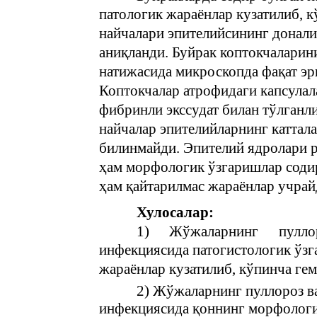
патологик жараёнлар кузатилиб, 
найчалари эпителийсининг донали
аниқланди. Буйрак коптокчаларин
натижасида микроскопда фақат эр
Коптокчалар атрофидаги капсулал
фибринли экссудат билан тўлганл
найчалар эпителийларнинг каттал
билинмайди. Эпителий ядролари р
ҳам морфологик ўзгаришлар содир
ҳам қайтарилмас жараёнлар учрай
Хулосалар:
1)
Жўжаларнинг
пулло
инфекциясида патогистологик ўз
жараёнлар кузатилиб, кўпинча ге
2) Жўжаларнинг пуллороз в
инфекциясида қоннинг морфологи