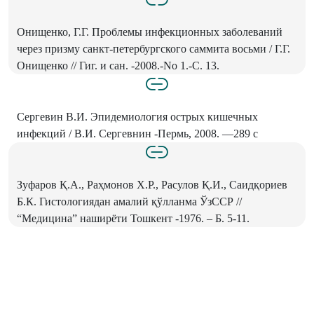
Онищенко, Г.Г. Проблемы инфекционных заболеваний
через призму санкт-петербургского саммита восьми / Г.Г.
Онищенко // Гиг. и сан. -2008.-No 1.-С. 13.
Сергевин В.И. Эпидемиология острых кишечных
инфекций / В.И. Сергевнин -Пермь, 2008. —289 с
Зуфаров Қ.А., Раҳмонов Х.Р., Расулов Қ.И., Саидқориев
Б.К. Гистологиядан амалий қўлланма ЎзССР //
“Медицина” наширёти Тошкент -1976. – Б. 5-11.