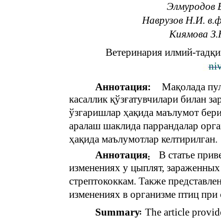
Элмуродов Б
Наврузов Н.И. в.ф
Киямова З.
Ветеринария илмий-тадқиқ
ni
Аннотация:
Мақолада пул
касаллик қўзғатувчилари билан з
ўзгаришлар ҳақида маълумот бери
аралаш шаклида паррандалар орг
ҳақида маълумотлар келтирилган.
Аннотация
В статье прив
:
изменениях у цыплят, зараженных
стрептококкам. Также представле
изменениях в организме птиц при
Summary
The article provi
: