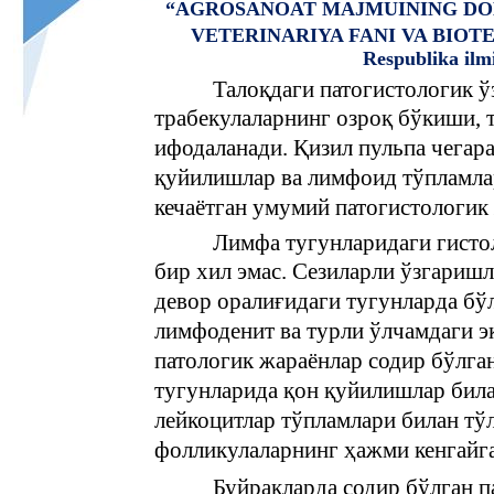
“AGROSANOAT MAJMUINING DO
VETERINARIYA FANI VA BIO
Respublika ilm
Талоқдаги патогистологик 
трабекулаларнинг озроқ бўкиши, 
ифодаланади. Қизил пульпа чегар
қуйилишлар ва лимфоид тўпламла
кечаётган умумий патогистологик
Лимфа тугунларидаги гисто
бир хил эмас. Сезиларли ўзгаришл
девор оралиғидаги тугунларда бў
лимфоденит ва турли ўлчамдаги э
патологик жараёнлар содир бўлга
тугунларида қон қуйилишлар била
лейкоцитлар тўпламлари билан тўл
фолликулаларнинг ҳажми кенгайг
Буйракларда содир бўлган 