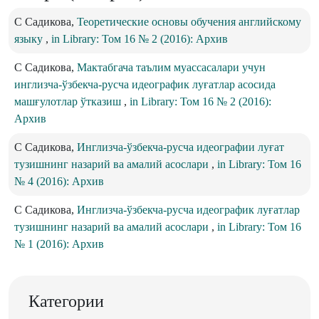
С Садикова,
Теоретические основы обучения английскому
языку
,
in Library: Том 16 № 2 (2016): Архив
С Садикова,
Мактабгача таълим муассасалари учун
инглизча-ўзбекча-русча идеографик луғатлар асосида
машғулотлар ўтказиш
,
in Library: Том 16 № 2 (2016):
Архив
С Садикова,
Инглизча-ўзбекча-русча идеографии луғат
тузишнинг назарий ва амалий асослари
,
in Library: Том 16
№ 4 (2016): Архив
С Садикова,
Инглизча-ўзбекча-русча идеографик луғатлар
тузишнинг назарий ва амалий асослари
,
in Library: Том 16
№ 1 (2016): Архив
Категории