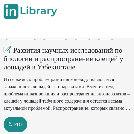
27-12-2024
287-290
97
24
Развития научных исследований по
биологии и распространение клещей у
лошадей в Узбекистане
Из серьезных проблем развития коневодства является
зараженность лошадей эктопаразитами. Вместе с тем,
проблема инвазирования и распространение эктопаразитов –
клещей у лошадей табунного содержания остается весьма
актуальной проблемой. Распространение, которых связано с
действием различных причин биотического, абиотического,
климатического характера и прежде всего наличие
PDF
возбудителя, особенности его биологии, характера их