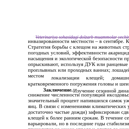
Veterinariya sohasidagi dolzarb muammolar yechimi
инвазированности местности – в сентябре.
Стратегия борьбы с клещом на животных стр
погодных условий, эффективности акарицид
насыщения и экологической безопасности п
опрыскивают, используя ДУК или ранцевые 
проплывных или проходных ваннах; лошадей
местом
локализации
клещей;
домашн
кратковременного погружения головы и шеи
Заключение.
Изучение сезонной дина
снижение численности популяций иксодовых
значительный процент напившихся самок уже
яиц. В связи с изменениями климатических 
достаточно частые дожди) зафиксирован сд
клещей к более ранним срокам. В течение се
варьировали, но в последние годы стабили