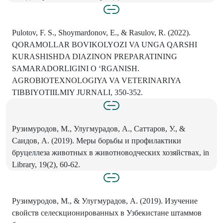
Pulotov, F. S., Shoymardonov, E., & Rasulov, R. (2022).
QORAMOLLAR BOVIKOLYOZI VA UNGA QARSHI
KURASHISHDA DIAZINON PREPARATINING
SAMARADORLIGINI О ‘RGANISH.
AGROBIOTEXNOLOGIYA VA VETERINARIYA
TIBBIYOTIILMIY JURNALI, 350-352.
Рузимуродов, M., Улугмурадов, А., Саттаров, У., &
Саидов, A. (2019). Меры борьбы и профилактики
бруцеллеза животных в животноводческих хозяйствах, in
Library, 19(2), 60-62.
Рузимуродов, М., & Улугмурадов, А. (2019). Изучение
свойств селескционированных в Узбекистане штаммов