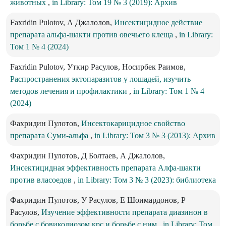
животных
,
in Library: Том 19 № 3 (2019): Архив
Faxridin Pulotov, А Джалолов,
Инсектицидное действие
препарата альфа-шакти против овечьего клеща
,
in Library:
Том 1 № 4 (2024)
Faxridin Pulotov, Уткир Расулов, Носирбек Раимов,
Распространения эктопаразитов у лошадей, изучить
методов лечения и профилактики
,
in Library: Том 1 № 4
(2024)
Фахридин Пулотов,
Инсектокарицидное свойство
препарата Суми-альфа
,
in Library: Том 3 № 3 (2013): Архив
Фахридин Пулотов, Д Болтаев, А Джалолов,
Инсектицидная эффективность препарата Алфа-шакти
против власоедов
,
in Library: Том 3 № 3 (2023): библиотека
Фахридин Пулотов, У Расулов, Е Шоимардонов, Р
Расулов,
Изучение эффективности препарата диазинон в
борьбе с бовиколиозом крс и борьбе с ним
,
in Library: Том