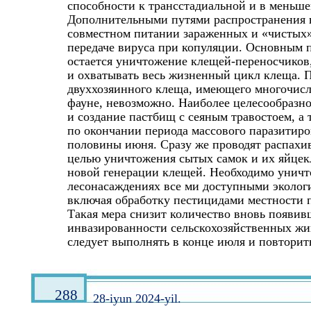
способности к трансстадиальной и в меньше
Дополнительными путями распространения 
совместном питании зараженных и «чистых»
передаче вируса при копуляции. Основным 
остается уничтожение клещей-переносчиков
и охватывать весь жизненный цикл клеща.
двуххозяинного клеща, имеющего многочисл
фауне, невозможно. Наиболее целесообразно
и создание пастбищ с сеяным травостоем, а 
по окончании периода массового паразитир
половины июня. Сразу же проводят распахи
целью уничтожения сытых самок и их яйцек
новой генерации клещей. Необходимо уничт
лесонасаждениях все ми доступными эколог
включая обработку пестицидами местности 
Такая мера снизит количество вновь появив
инвазированности сельскохозяйственных жи
следует выполнять в конце июля и повторить
288
28-iyun 2024-yil.