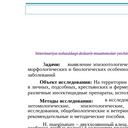
Veterinariya sohasidagi dolzarb muammolar yechimi
З
адачи:
выявление эпизоотологичес
морфологических и биологических особенно
заболеваний
Объект исследования:
На территории 
в личных, подсобных, крестьянских и фермер
различные инсектицидные препараты, испол
в исследо
Методы исследования:
энтомологические,
эпизотологические,
исследования, общебиологические и ветери
рекомендательные и методические пособия.
H. marginatum – двуххозяинный клещ
особенно лесные полосы с колониями врано