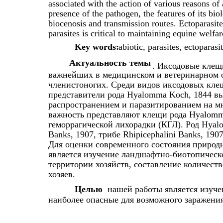
associated with the action of various reasons of a
presence of the pathogen, the features of its biol
biocenosis and transmission routes. Ectoparasite
parasites is critical to maintaining equine welfar
Key words:
abiotic, parasites, ectoparasi
Актуальность темы
. Иксодовые клещи
важнейших в медицинском и ветеринарном 
членистоногих. Среди видов иксодовых кле
представители рода Hyalomma Koch, 1844 в
распространением и паразитированием на 
важность представляют клещи рода Hyalomm
геморрагической лихорадки (КГЛ). Род Hya
Banks, 1907, трибе Rhipicephalini Banks, 1907
Для оценки современного состояния природ
является изучение ландшафтно-биотопическ
территории хозяйств, составление количест
хозяев.
Целью
нашей работы является изуче
наиболее опасные для возможного заражения