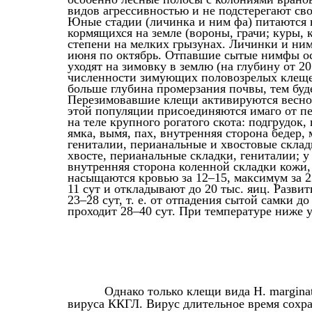
видов агрессивностью и не подстерегают сво
Юные стадии (личинка и ним фа) питаются н
кормящихся на земле (вороны, грачи; куры, 
степени на мелких грызунах. Личинки и ни
июня по октябрь. Отпавшие сытые нимфы ос
уходят на зимовку в землю (на глубину от 2
численности зимующих половозрелых клещей
больше глубина промерзания почвы, тем буд
Перезимовавшие клещи активируются весной
этой популяции присоединяются имаго от п
на теле крупного рогатого скота: подгрудок,
ямка, вымя, пах, внутренняя сторона бедер,
гениталии, перианальные и хвостовые складк
хвосте, перианальные складки, гениталии; у 
внутренняя сторона коленной складки кожи,
насыщаются кровью за 12–15, максимум за 22
11 сут и откладывают до 20 тыс. яиц. Разви
23–28 сут, т. е. от отпадения сытой самки 
проходит 28–40 сут. При температуре ниже у
Однако только клещи вида H. margina
вируса ККГЛ. Вирус длительное время сохра