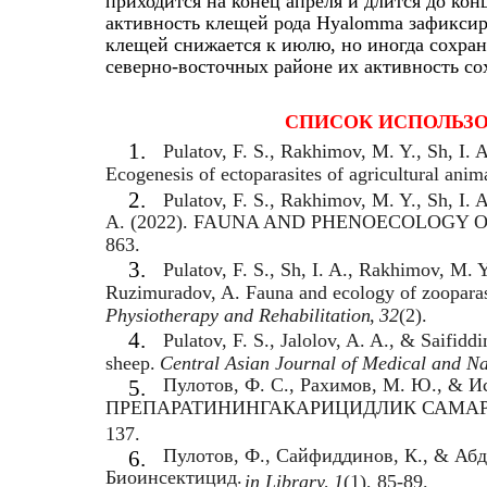
приходится на конец апреля и длится до ко
активность клещей рода Hyalomma зафиксир
клещей снижается к июлю, но иногда сохраня
северно-восточных районе их активность сох
СПИСОК ИСПОЛЬЗО
1.
Pulatov, F. S., Rakhimov, M. Y., Sh, I. 
Ecogenesis of ectoparasites of agricultural anim
2.
Pulatov, F. S., Rakhimov, M. Y., Sh, I. 
A. (2022). FAUNA AND PHENOECOLOGY 
863.
3.
Pulatov, F. S., Sh, I. A., Rakhimov, M. 
Ruzimuradov, A. Fauna and ecology of zooparas
Physiotherapy and Rehabilitation
,
32
(2).
4.
Pulatov, F. S., Jalolov, A. A., & Saifidd
sheep.
Central Asian Journal of Medical and Na
Пулотов, Ф. С., Рахимов, М. Ю., & 
5.
ПРЕПАРАТИНИНГАКАРИЦИДЛИК САМАР
137.
Пулотов, Ф., Сайфиддинов, К., & Абд
6.
Биоинсектицид.
in Library
,
1
(1), 85-89.