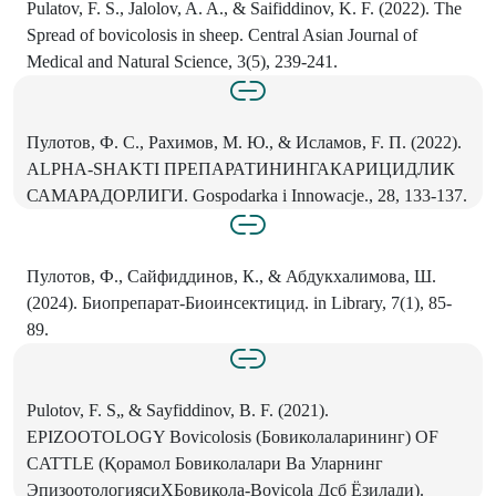
Pulatov, F. S., Jalolov, A. A., & Saifiddinov, K. F. (2022). The
Spread of bovicolosis in sheep. Central Asian Journal of
Medical and Natural Science, 3(5), 239-241.
Пулотов, Ф. С., Рахимов, M. Ю., & Исламов, F. П. (2022).
ALPHA-SHAKTI ПРЕПАРАТИНИНГАКАРИЦИДЛИК
САМАРАДОРЛИГИ. Gospodarka i Innowacje., 28, 133-137.
Пулотов, Ф., Сайфиддинов, К., & Абдукхалимова, Ш.
(2024). Биопрепарат-Биоинсектицид. in Library, 7(1), 85-
89.
Pulotov, F. S„ & Sayfiddinov, В. F. (2021).
EPIZOOTOLOGY Bovicolosis (Бовиколаларининг) OF
CATTLE (Қорамол Бовиколалари Ba Уларнинг
ЭпизоотологиясиХБовикола-Bovicola Дсб Ёзилади).