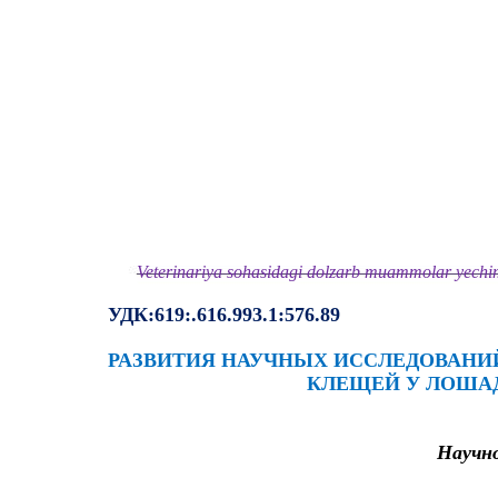
Veterinariya sohasidagi dolzarb muammolar yechimi
УДК:619:.616.993.1:576.89
РАЗВИТИЯ НАУЧНЫХ ИССЛЕДОВАНИЙ
КЛЕЩЕЙ У ЛОШАД
Научн