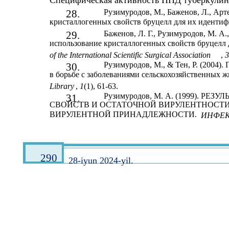
Специфическая активность ППД туберкулино
28.
Рузимуродов, М., Баженов, Л., Арте
кристаллогенных свойств бруцелл для их иденти
29.
Баженов, Л. Г., Рузимуродов, М. А.,
использование кристаллогенных свойств бруцелл
of the International Scientific Surgical Association
,
3
Рузимуродов, М., & Тен, Р. (2004
30.
в борьбе с заболеваниями сельскохозяйственных 
Library
,
1
(1), 61-63.
Рузимуродов, М. А. (1999). 
31.
СВОЙСТВ И ОСТАТОЧНОЙ ВИРУЛЕНТНОСТИ
ВИРУЛЕНТНОЙ ПРИНАДЛЕЖНОСТИ.
ИНФЕК
290
28-iyun 2024-yil.