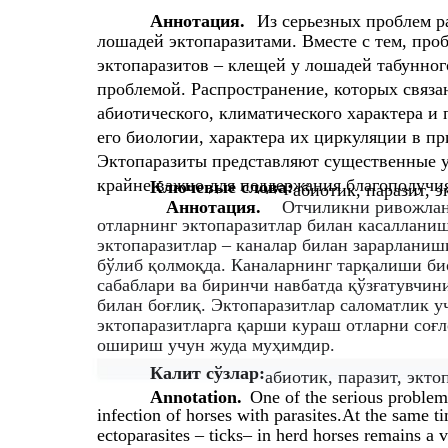
Аннотация.
Из серьезных проблем р
лошадей эктопаразитами. Вместе с тем, про
эктопаразитов – клещей у лошадей табунног
проблемой. Распространение, которых связа
абиотического, климатического характера и 
его биологии, характера их циркуляции в пр
Эктопаразиты представляют существенные у
крайне важно для поддержания благополучи
Ключевые слова:
абиотик, паразит, 
Аннотация.
Отчиликни ривожлан
отларнинг эктопаразитлар билан касалланиш
эктопаразитлар – каналар билан зарарлани
бўлиб қолмоқда. Каналарнинг тарқалиши би
сабаблари ва биринчи навбатда қўзғатувчин
билан боғлиқ. Эктопаразитлар саломатлик у
эктопаразитларга қарши кураш отларни соғ
ошириш учун жуда муҳимдир.
Калит сўзлар:
абиотик, паразит, экто
Annotation.
One of the serious problem
infection of horses with parasites.At the same t
ectoparasites – ticks– in herd horses remains a 