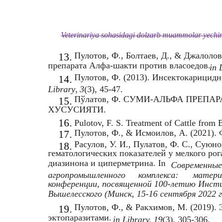
Veterinariya sohasidagi dolzarb muammolar yechimi
Пулотов, Ф., Болтаев, Д., & Джалоло
13.
препарата Алфа-шакти против власоедов.
in 
Пулотов, Ф. (2013). Инсектокарицидн
14.
Library
,
3
(3), 45-47.
Пўлатов, Ф. СУМИ-АЛЬФА ПРЕП
15.
ХУСУСИЯТИ.
16.
Pulotov, F. S. Treatment of Cattle from B
Пулотов, Ф., & Исмоилов, А. (2021). 
17.
Расулов, У. И., Пулатов, Ф. С., Суюн
18.
гематологических показателей у мелкого рог
диазинона и циперметрина. In
Современные
агропромышленного
комплекса:
матери
конференции, посвященной 100-летию Инст
Вышелесского (Минск, 15-16 сентября 2022 г
Пулотов, Ф., & Ракхимов, М. (2019).
19.
эктопаразитами.
in Library
,
19
(3), 305-306.