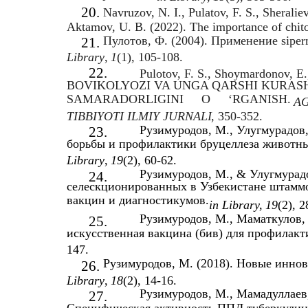
20.
Navruzov, N. I., Pulatov, F. S., Sheralie
Aktamov, U. B. (2022). The importance of chitoz
Пулотов, Ф. (2004). Применение siper
21.
Library
,
1
(1), 105-108.
22.
Pulotov, F. S., Shoymardonov,
BOVIKOLYOZI VA UNGA QARSHI KURASH
SAMARADORLIGINI
O
‘RGANISH.
A
TIBBIYOTI ILMIY JURNALI
, 350-352.
Рузимуродов, М., Улугмурадов,
23.
борьбы и профилактики бруцеллеза животны
Library
,
19
(2), 60-62.
Рузимуродов, М., & Улугмурадо
24.
селескционированных в Узбекистане штаммо
вакцин и диагностикумов.
in Library
,
19
(2), 
Рузимуродов, М., Маматкулов, 
25.
искусственная вакцина (бив) для профилакт
147.
Рузимуродов, М. (2018). Новые иннов
26.
Library
,
18
(2), 14-16.
Рузимуродов, М., Мамадуллаев, 
27.