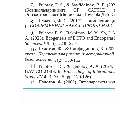
7.
Pulotov, F. S., & Sayfiddinov, B. F. 
(Бовиколаларининг)
OF
CATTLE
Эпизоотологияси)(Бовикола–Bovicola Деб Ёз
Пулатов, Ф. С. (2017). Применение ц
8.
СОВРЕМЕННАЯ НАУКА: ПРОБЛЕМЫ И
In
9.
Pulatov, F. S., Rakhimov, M. Y., Sh, I. 
A. (2023). Ecogenesis of ECTO and Endoparasit
Sciences
,
10
(3S), 2238-2245.
Пулотов, Ф., & Сайфиддинов, К. (202
10.
скота.
Перспективы развития ветеринарной н
безопасности
,
1
(2), 159-162.
11.
Pulotov, F. S., & Djalolov, A. A. (
BAVICOLOSIS. In
Proceedings of Internation
Studies
(Vol. 3, No. 5, pp. 120-126).
Пулотов, Ф. (2000). Эктопаразиты жи
12.