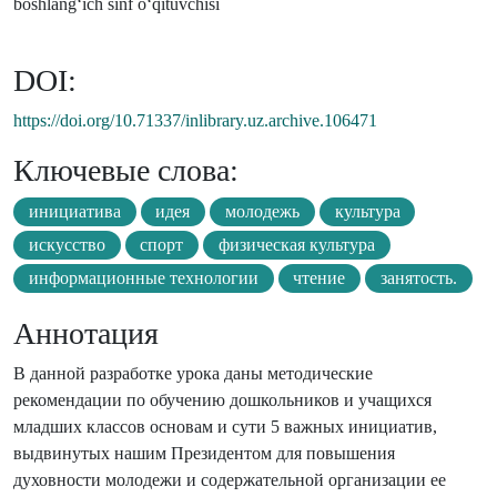
boshlang‘ich sinf o‘qituvchisi
DOI:
https://doi.org/10.71337/inlibrary.uz.archive.106471
Ключевые слова:
инициатива
идея
молодежь
культура
искусство
спорт
физическая культура
информационные технологии
чтение
занятость.
Аннотация
В данной разработке урока даны методические
рекомендации по обучению дошкольников и учащихся
младших классов основам и сути 5 важных инициатив,
выдвинутых нашим Президентом для повышения
духовности молодежи и содержательной организации ее