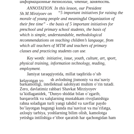
информационные технологии, чтение, занятость.
ANNOTATION. In this lesson, our President
“5 important initiatives for raising the
Sh.M.Mirziyoev on
morale of young people and meaningful Organization of
their free time” - the basis of 5 important initiatives for
preschool and primary school students, the basis of
which is simple, understandable, methodological
recommendations on teaching children’s language, from
which all teachers of MTM and teachers of primary
classes and practicing students can use.
Key words: initiative, issue, youth, culture, art, sport,
physical training, information technology, reading,
employment.
Jamiyat taraqqiyotida, millat taqdirida o‘sib
sh avlodning jismoniy va ma’naviy
kelayotgan yo
barkamolligi, intellektual salohiyati muhim o‘rin tutadi.
Zero, davlatimiz rahbari Shavkat Mirziyoyev
ta’kidlaganidek, “Dunyo shiddat bilan o‘zgarib,
barqarorlik va xalqlarning mustahkam rivojlanishiga
rahna soladigan turli yangi tahdid va xavflar paydo
bo‘layotgan bugungi kunda ma’naviyat va ma’rifatga,
axloqiy tarbiya, yoshlarning bilim olish, kamolotga
yetishga intilishiga e’tibor qaratish har qachongidan ham