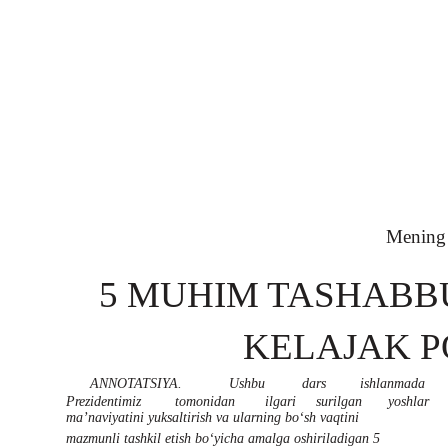
Mening
5 MUHIM TASHABB
KELAJAK 
ANNOTATSIYA.
Ushbu
dars
ishlanmada
Prezidentimiz
tomonidan
ilgari
surilgan
yoshlar
ma’naviyatini yuksaltirish va ularning bo‘sh vaqtini
mazmunli tashkil etish bo‘yicha amalga oshiriladigan 5