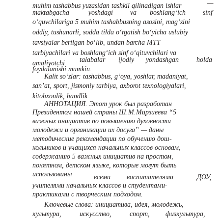
—
muhim tashabbus yuzasidan tashkil qilinadigan ishlar
maktabgacha
yoshdagi
va
boshlang‘ich
sinf
o‘quvchilariga 5 muhim tashabbusning asosini, mag‘zini
oddiy, tushunarli, sodda tilda o‘rgatish bo‘yicha uslubiy
tavsiyalar berilgan bo‘lib, undan barcha MTT
tarbiyachilari va boshlang‘ich sinf o‘qituvchilari va
talabalar
ijodiy
yondashgan
holda
amaliyotchi
foydalanishi mumkin.
Kalit so‘zlar: tashabbus, g‘oya, yoshlar, madaniyat,
san’at, sport, jismoniy tarbiya, axborot texnologiyalari,
kitobxonlik, bandlik.
АННОТАЦИЯ. Этот урок был разработан
Президентом нашей страны Ш.М.Мирзиеева “5
важных инициатив по повышению духовности
молодежи и организации их досуга” — даны
методические рекомендации по обучению дош-
кольников и учащихся начальных классов основам,
содержанию 5 важных инициатив на простом,
понятном, детском языке, которые могут быть
использованы
всеми
воспитателями
ДОУ,
учителями начальных классов и студентами-
практиками с творческим подходом.
Ключевые слова: инициатива, идея, молодежь,
культура,
искусство,
спорт,
физкультура,