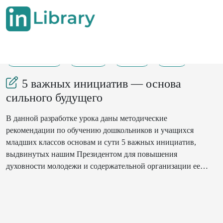
03-07-2025
19-21
119
99
5 важных инициатив — основа
сильного будущего
В данной разработке урока даны методические
рекомендации по обучению дошкольников и учащихся
младших классов основам и сути 5 важных инициатив,
выдвинутых нашим Президентом для повышения
духовности молодежи и содержательной организации ее
свободного времени, изложены простым, понятным и
понятным языком, который могут творчески использовать
все воспитатели дошкольных учреждений, учителя
начальных классов и практикующие учащиеся.