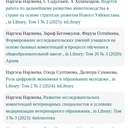
Наргиза Нарзиева, С Садуллаев, А Хушназаров,
Ведется
работа по дальнейшему развитию животноводства в
стране на основе стратегии развития Нового Узбекистана.
,
in Library: Том 1 № 2 (2025): inLibrary
Наргиза Нарзиева, Зариф Бегимкулов, Феруза Олтибоева,
Формирование исследовательских умений учащихся на
основе базовых компетенций в процессе обучения в
общеобразовательной школе
,
in Library: Том 20 № 3 (2020):
Архив
Наргиза Нарзиева, Озода Султонова, Дилнура Суванова,
Роль цифровой экономики в образовании молодежи
,
in
Library: Том 2 № 2 (2024): inLibrary
Наргиза Нарзиева,
Развитие исследовательских
компетенций ветеринарных специалистов в условиях
модернизации ветеринарного образования
,
in Library: Том
3 № 3 (2023): библиотека