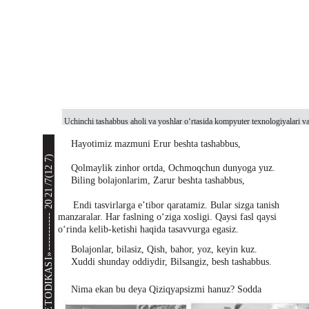
Uchinchi tashabbus aholi va yoshlar o‘rtasida kompyuter texnologiyalari va
Hayotimiz mazmuni Erur beshta tashabbus,
7)
Qolmaylik zinhor ortda, Ochmoqchun dunyoga yuz.
/7(12
Biling bolajonlarim, Zarur beshta tashabbus,
21
20
Endi tasvirlarga e’tibor qaratamiz. Bular sizga tanish
manzaralar. Har faslning o‘ziga xosligi. Qaysi fasl qaysi
-----------
o‘rinda kelib-ketishi haqida tasavvurga egasiz.
Bolajonlar, bilasiz, Qish, bahor, yoz, keyin kuz.
I»
Xuddi shunday oddiydir, Bilsangiz, besh tashabbus.
S
A
DIK
Nima ekan bu deya Qiziqyapsizmi hanuz? Sodda
O
T