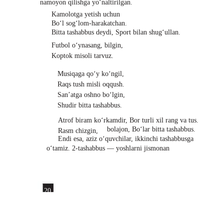
namoyon qilishga yo‘naltirilgan.
Kamolotga yetish uchun
Bo‘l sog‘lom-harakatchan.
Bitta tashabbus deydi, Sport bilan shug‘ullan.
Futbol o‘ynasang, bilgin,
Koptok misoli tarvuz.
Musiqaga qo‘y ko‘ngil,
Raqs tush misli oqqush.
San’atga oshno bo‘lgin,
Shudir bitta tashabbus.
Atrof biram ko‘rkamdir, Bor turli xil rang va tus.
bolajon, Bo‘lar bitta tashabbus.
Rasm chizgin,
Endi esa, aziz o‘quvchilar, ikkinchi tashabbusga
o‘tamiz. 2-tashabbus — yoshlarni jismonan
20