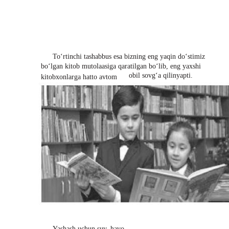
To‘rtinchi tashabbus esa bizning eng yaqin do‘stimiz
bo‘lgan kitob mutolaasiga qaratilgan bo‘lib, eng yaxshi
obil sovg‘a qilinyapti.
kitobxonlarga hatto avtom
Yashash uchun suv, havo,