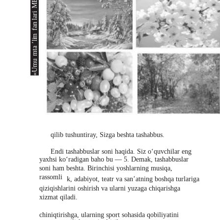
E
M
lari
fan
m
’li
mta
«Umu
qilib tushuntiray, Sizga beshta tashabbus.
Endi tashabbuslar soni haqida. Siz o‘quvchilar eng
yaxhsi ko‘radigan baho bu — 5. Demak, tashabbuslar
soni ham beshta. Birinchisi yoshlarning musiqa,
rassomli
k, adabiyot, teatr va san’atning boshqa turlariga
qiziqishlarini oshirish va ularni yuzaga chiqarishga
xizmat qiladi.
chiniqtirishga, ularning sport sohasida qobiliyatini