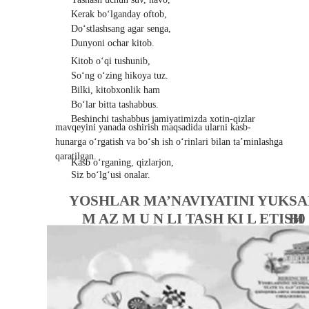
Kerak bo‘lganday oftob,
Do‘stlashsang agar senga,
Dunyoni ochar kitob.
Kitob o‘qi tushunib,
So‘ng o‘zing hikoya tuz.
Bilki, kitobxonlik ham
Bo‘lar bitta tashabbus.
Beshinchi tashabbus jamiyatimizda xotin-qizlar
mavqeyini yanada oshirish maqsadida ularni kasb-
hunarga o‘rgatish va bo‘sh ish o‘rinlari bilan ta’minlashga
qaratilgan.
Kasb o‘rganing, qizlarjon,
Siz bo‘lg‘usi onalar.
YOSHLAR MA’NAVIYATINI YUKSAL
M AZ M U N LI TASH KI L ETISH
В
0